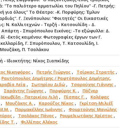
ά: "Το παλιότερο αρματωλίκι του Πηλίου" -Γ. Πετρής:
κή για όλους" Το Θέατρο: -Κ. Πορφύρης: Έμλυν
αρδιάς". Γ. Ξενόπουλου: "Φοιτητές" Οι Εικαστικές
ις: Ν. Καλλιτεχνών - Τερζή - Κατσουλίδη - Δ.
- Απάρτη - Σπυρόπουλου Εικόνες: -Το εξώφυλλο: Δ.
δί -Εκτός κειμένου: Φωτογραφίες έργων των Γ.
κελλαρίδη, Γ. Σπυρόπουλου, Τ. Κατσουλίδη, Ι.
. Μουζάκη, Π. Τσολάκου
 - Ιδιοκτήτης: Νίκος Σιαπκίδης
κος Νικηφόρος
,
Πετρής Γιώργος
,
Τσίρκας Στρατής
,
,
Ραυτόπουλος Δημήτρης / Ραφτόπουλος Δημήτρης,
αραβία Λεία
,
Σωτηρίου Διδώ
,
Τσαρούχης Γιάννης
,
,
Σαράντης Γιώργης
,
Πορφύρης Κ.
,
Πόζνερ
,
Ιακωβίδη - Πατρικίου Λιλή
,
Πίσπας Γ.
,
Κολέφας
,
Μουζάκης Α.
,
Καρούζος Νίκος
,
Γκρίτση-Μιλιέξ
Μ.Μ.
,
Παρμακέλλης Ιωάννης
,
Φουρτούνης Μανώλης
πύρος
,
Τσολάκος Πάνος
,
Ρουμελιωτάκης Χρίστος
,
ίδης Τ.
,
Φιλλίπας Αλέκος