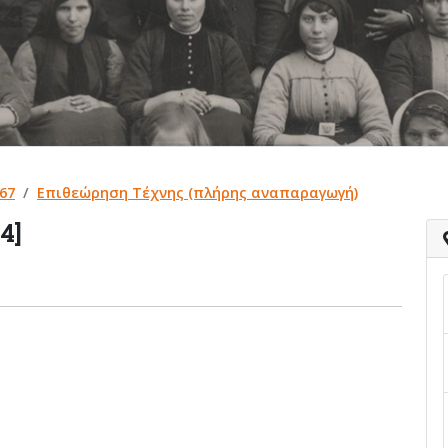
67
Επιθεώρηση Τέχνης (πλήρης αναπαραγωγή)
4]