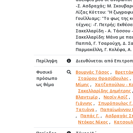
-Σ. Ασδραχάς: Μ. Σκουβαρ
Λίζας Κόττου: "Η ζωγραφι
Γουΐλλιαμς: "Το φως της κ
τέχνες: -Γ. Πετρής: Εκθέσε
Σακελλαρίδη - Α. Τάσσου 
Σακελλαρίδη: Μάνα με παι
Παππά, Γ. Τσαρούχη, Δ. Σα
Παρμακέλλη, Γ. Κολέφα, Α
Περίληψη
Διευθύνεται από Επιτροπή
Φυσικό
Βουρνάς Τάσος
,
Βρεττά
πρόσωπο
Σταύρου Θρασύβουλος
ως θέμα
Μίμης
,
Χατζοπούλου - Κ
Σακελλαρίδης Δημήτρης
Βλαντιμίρ
,
Νεσίν Ασίζ
Γιάννης
,
Σπυρόπουλος Γ.
Τατιάνα
,
Παπαϊωάννου 
,
Παπάς Γ.
,
Ασδραχάς Σ
Ντόκας Νίκος
,
Κατσουλ