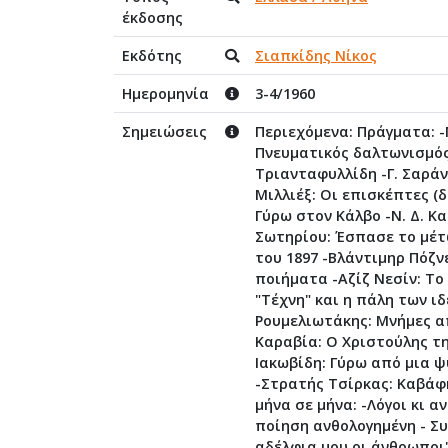
έκδοσης
Εκδότης
Σιαπκίδης Νίκος
Ημερομηνία
3-4/1960
Σημειώσεις
Περιεχόμενα: Πράγματα: -
Πνευματικός δαλτωνισμός
Τριανταφυλλίδη -Γ. Σαράν
Μιλλιέξ: Οι επισκέπτες (
Γύρω στον Κάλβο -Ν. Δ. Κ
Σωτηρίου: Έσπασε το μέτ
του 1897 -Βλάντιμηρ Πόζν
ποιήματα -Αζίζ Νεσίν: Το
"Τέχνη" και η πάλη των ιδ
Ρουμελιωτάκης: Μνήμες α
Καραβία: Ο Χριστούλης τη
Ιακωβίδη: Γύρω από μια ψ
-Στρατής Τσίρκας: Καβάφ
μήνα σε μήνα: -Λόγοι κι α
ποίηση ανθολογημένη - Συ
αδέλφια μου οι άνθρωποι"