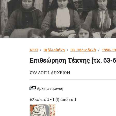
ΑΣΚΙ
Βιβλιοθήκη
03. Περιοδικά
1950-19
Επιθεώρηση Τέχνης [τχ. 63-6
ΣΥΛΛΟΓΉ ΑΡΧΕΊΩΝ
Αρχεία εικόνας
Βλέπετε
1 - 1
από τα
1
(1)