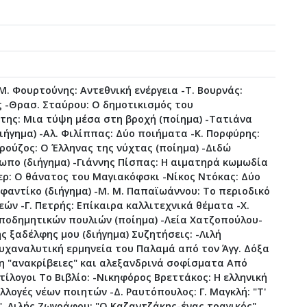
Μ. Φουρτούνης: Αντεθνική ενέργεια -Τ. Βουρνάς:
 -Θρασ. Σταύρου: Ο δημοτικισμός του
της: Μια τύψη μέσα στη βροχή (ποίημα) -Τατιάνα
διήγημα) -Αλ. Φιλίππας: Δύο ποιήματα -Κ. Πορφύρης:
αρούζος: Ο Έλληνας της νύχτας (ποίημα) -Διδώ
ωπο (διήγημα) -Γιάννης Πίσπας: Η αιματηρά κωμωδία
ερ: Ο θάνατος του Μαγιακόφσκι -Νίκος Ντόκας: Δύο
 φαντίκο (διήγημα) -Μ. Μ. Παπαϊωάννου: Το περιοδικό
εών -Γ. Πετρής: Επίκαιρα καλλιτεχνικά θέματα -Χ.
ποδημητικών πουλιών (ποίημα) -Λεία Χατζοπούλου-
ς ξαδέλφης μου (διήγημα) Συζητήσεις: -Λιλή
υχαναλυτική ερμηνεία του Παλαμά από τον Άγγ. Δόξα
η "ανακρίβειες" και αλεξανδρινά σοφίσματα Από
ντίλογοι Το Βιβλίο: -Νικηφόρος Βρεττάκος: Η ελληνική
λλογές νέων ποιητών -Δ. Ραυτόπουλος: Γ. Μαγκλή: "Τ'
, Λιλής Ζωγράφου: "Ο Καζαντζάκης-ένας τραγικός"