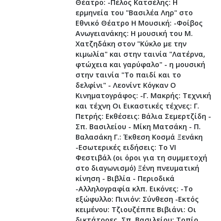
Θέατρο: -Πέλος Κατσέλης: Η
ερμηνεία του "Βασιλέα Ληρ" στο
Εθνικό Θέατρο Η Μουσική: -Φοίβος
Ανωγειανάκης: Η μουσική του Μ.
Χατζηδάκη στον "Κύκλο με την
κιμωλία" και στην ταινία "Λατέρνα,
φτώχεια και γαρύφαλο" - η μουσική
στην ταινία "Το παιδί και το
δελφίνι" - Λεονίντ Κόγκαν Ο
Κινηματογράφος: -Γ. Μακρής: Τεχνική
και τέχνη Οι Εικαστικές τέχνες: Γ.
Πετρής: Εκθέσεις: Βάλια Σεμερτζίδη -
Σπ. Βασιλείου - Μίκη Ματσάκη - Π.
Βαλασάκη Γ.: Έκθεση Κοσμά Ξενάκη
-Εσωτερικές ειδήσεις: Το VI
Φεστιβάλ (οι όροι για τη συμμετοχή
στο διαγωνισμό) Ξένη πνευματική
κίνηση - Βιβλία - Περιοδικά
-Αλληλογραφία κλπ. Εικόνες: -Το
εξώφυλλο: Πινιόν: Σύνθεση -Εκτός
κειμένου: Τζιουζέππε Βιβιάνι: Οι
δικτάτορες. Σπ. Βασιλείου: Τοπίο.