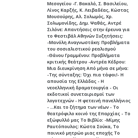
Μεσογείου -Γ. Βακαλό, Σ. Βασιλείου,
Λίνος Καρζής, Κ. Λειβαδέας, Κώστας
Μουσούρης, Αλ. Σολωμός, Χρ.
Σολωμονίδης, Δημ. Ψαθάς, Αντρέ
Σιλόνε: Απαντήσεις στην έρευνα για
το Φεστιβάλ Αθηνών Συζητήσεις:
-Μανόλη Αναγνωστάκη: Προβλήματα
του σοσιαλιστικού ρεαλισμού
-Θάνου Γραμμένου: Προβλήματα
κριτικής θεάτρου -Αντρέα Κέδρου:
Μια διευκρίνηση Από μήνα σε μήνα:
-Της σύνταξης: Όχι πια τάφοι!- Η
απουσία της Ελλάδας - Η
νεοελληνική δραματουργία - Οι
εκδοτικοί συνεταιρισμοί των
λογοτεχνών - Η φετεινή πανελλήνιος
- ...Και το ζήτημα των νέων - Το
θεατρόφιλο κοινό της Επαρχίας - Το
εξώφυλλό μας Το Βιβλίο: -Μίμης
Ραυτόπουλος: Κώστα Σούκα, Το
ποινικό μητρώο μιας εποχής Το