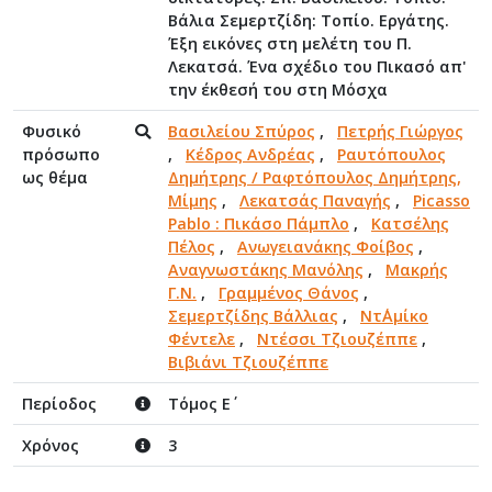
Βάλια Σεμερτζίδη: Τοπίο. Εργάτης.
Έξη εικόνες στη μελέτη του Π.
Λεκατσά. Ένα σχέδιο του Πικασό απ'
την έκθεσή του στη Μόσχα
Φυσικό
Βασιλείου Σπύρος
,
Πετρής Γιώργος
πρόσωπο
,
Κέδρος Ανδρέας
,
Ραυτόπουλος
ως θέμα
Δημήτρης / Ραφτόπουλος Δημήτρης,
Μίμης
,
Λεκατσάς Παναγής
,
Picasso
Pablo : Πικάσο Πάμπλο
,
Κατσέλης
Πέλος
,
Ανωγειανάκης Φοίβος
,
Αναγνωστάκης Μανόλης
,
Μακρής
Γ.Ν.
,
Γραμμένος Θάνος
,
Σεμερτζίδης Βάλλιας
,
Ντ΄Αμίκο
Φέντελε
,
Ντέσσι Τζιουζέππε
,
Βιβιάνι Τζιουζέππε
Περίοδος
Τόμος Ε΄
Χρόνος
3