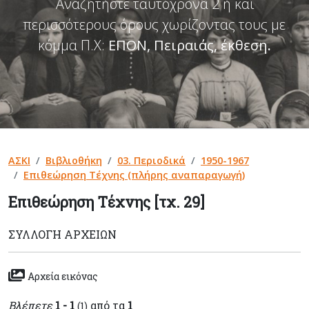
Αναζητήστε ταυτόχρονα 2 ή και
περισσότερους όρους χωρίζοντας τους με
κόμμα Π.Χ:
ΕΠΟΝ, Πειραιάς, έκθεση
.
ΑΣΚΙ
Βιβλιοθήκη
03. Περιοδικά
1950-1967
Επιθεώρηση Τέχνης (πλήρης αναπαραγωγή)
Επιθεώρηση Τέχνης [τχ. 29]
ΣΥΛΛΟΓΉ ΑΡΧΕΊΩΝ
Αρχεία εικόνας
Βλέπετε
1 - 1
από τα
1
(1)