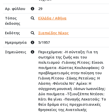
Αρ. φύλλου
29
Τόπος
Ελλάδα / Αθήνα
έκδοσης
Εκδότης
Σιαπκίδης Νίκος
Ημερομηνία
5/1957
Σημειώσεις
Περιεχόμενα: -Η σύνταξη: Για τη
σωτηρία της ζωής και του
πολιτισμού -Γιάννης Ρίτσος: Είκοσι
ποιήματα -Κώστας Κουλουφάκος: Ο
προβληματισμός στην ποίηση του
Γιάννη Ρίτσου -Σάκης Ρετσίνας: Η
Λάσπη -Φέντελε Ντ' Αμίκο: Η
σύγχρονη μουσική -Ιάσων Ιωαννίδης:
Δύο ποιήματα -Τζιουζέππε Ντέσσι:
Κάτι θα γίνει -Παναγής Λεκατσάς: Το
θείο δράμα στις προχριστιανικές
θρησκείες της Ανατολικής