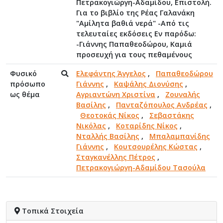
Πετρακογιώργη-Αδαμίδου, Επιστολή.
Για το βιβλίο της Ρέας Γαλανάκη
"Αμίλητα βαθιά νερά" -Από τις
τελευταίες εκδόσεις Εν παρόδω:
-Γιάννης Παπαθεοδώρου, Καμιά
προσευχή για τους πεθαμένους
Φυσικό
Ελεφάντης Άγγελος
,
Παπαθεοδώρου
πρόσωπο
Γιάννης
,
Καψάλης Διονύσης
,
ως θέμα
Αγριαντώνη Χριστίνα
,
Ζουναλής
Βασίλης
,
Πανταζόπουλος Ανδρέας
,
Θεοτοκάς Νίκος
,
Σεβαστάκης
Νικόλας
,
Κοταρίδης Νίκος
,
Νταλλής Βασίλης
,
Μπαλαμπανίδης
Γιάννης
,
Κουτσουρέλης Κώστας
,
Σταγκανέλλης Πέτρος
,
Πετρακογιώργη-Αδαμίδου Τασούλα
Τοπικά Στοιχεία