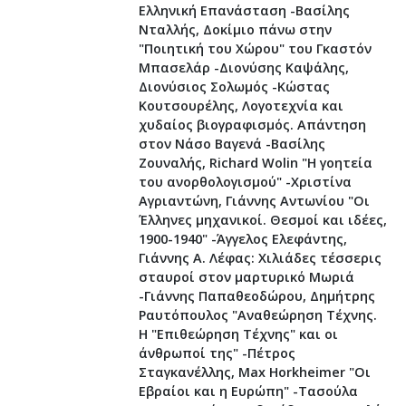
Ελληνική Επανάσταση -Βασίλης
Νταλλής, Δοκίμιο πάνω στην
"Ποιητική του Χώρου" του Γκαστόν
Μπασελάρ -Διονύσης Καψάλης,
Διονύσιος Σολωμός -Κώστας
Κουτσουρέλης, Λογοτεχνία και
χυδαίος βιογραφισμός. Απάντηση
στον Νάσο Βαγενά -Βασίλης
Ζουναλής, Richard Wolin "Η γοητεία
του ανορθολογισμού" -Χριστίνα
Αγριαντώνη, Γιάννης Αντωνίου "Οι
Έλληνες μηχανικοί. Θεσμοί και ιδέες,
1900-1940" -Άγγελος Ελεφάντης,
Γιάννης Α. Λέφας: Χιλιάδες τέσσερις
σταυροί στον μαρτυρικό Μωριά
-Γιάννης Παπαθεοδώρου, Δημήτρης
Ραυτόπουλος "Αναθεώρηση Τέχνης.
Η "Επιθεώρηση Τέχνης" και οι
άνθρωποί της" -Πέτρος
Σταγκανέλλης, Max Horkheimer "Οι
Εβραίοι και η Ευρώπη" -Τασούλα