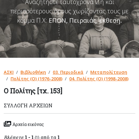
Αναζητήστε ταυτόχρονα 2 ή και
περισσότερους όρους χωρίζοντας τους με
κόμμα Π.Χ:
ΕΠΟΝ, Πειραιάς, έκθεση
.
ΑΣΚΙ
Βιβλιοθήκη
03. Περιοδικά
Μεταπολίτευση
Πολίτης (Ο) (1976-2008)
04. Πολίτης (Ο) (1998-2008)
Ο Πολίτης [τχ. 153]
ΣΥΛΛΟΓΉ ΑΡΧΕΊΩΝ
Αρχεία εικόνας
Βλέπετε
1 - 1
από τα
1
(1)