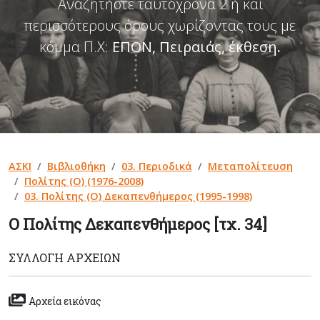
Αναζητήστε ταυτόχρονα 2 ή και
περισσότερους όρους χωρίζοντας τους με
κόμμα Π.Χ:
ΕΠΟΝ, Πειραιάς, έκθεση
.
ΑΣΚΙ
Βιβλιοθήκη
03. Περιοδικά
Μεταπολίτευση
Πολίτης (Ο) (1976-2008)
03. Πολίτης (Ο) Δεκαπενθήμερος (1995-1998)
Ο Πολίτης Δεκαπενθήμερος [τχ. 34]
ΣΥΛΛΟΓΉ ΑΡΧΕΊΩΝ
Αρχεία εικόνας