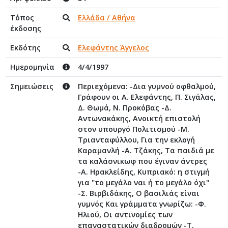
Τόπος
Ελλάδα / Αθήνα
έκδοσης
Εκδότης
Ελεφάντης Άγγελος
Ημερομηνία
4/4/1997
Σημειώσεις
Περιεχόμενα: -Δια γυμνού οφθαλμού,
Γράφουν οι Α. Ελεφάντης, Π. Σιγάλας,
Δ. Θωμά, Ν. Προκόβας -Δ.
Αντωνακάκης, Ανοικτή επιστολή
στον υπουργό Πολιτισμού -Μ.
Τριανταφύλλου, Για την εκλογή
Καραμανλή -Α. Τζάκης, Τα παιδιά με
τα καλάσνικωφ που έγιναν άντρες
-Α. Ηρακλείδης, Κυπριακό: η στιγμή
για "το μεγάλο ναι ή το μεγάλο όχι"
-Σ. Βιρβιδάκης, Ο βασιλιάς είναι
γυμνός Και γράμματα γνωρίζω: -Φ.
Ηλιού, Οι αντινομίες των
επαναστατικών διαδρομών -Τ.