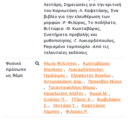
Λεντάρη, Σημειώσεις για την κριτική
του Καρυωτάκη -Λ. Καψετάκης, Ένα
βιβλίο για την ελευθέρωση των
μορφών -Ρ. Φιλύρας, Το ποδήλατο,
Βιττώρια -Θ. Κωσταβάρας,
Συστήματα προβολής και
μυθοποίησης -Γ. Λυκιαρδόπουλος,
Ραγισμένο ταμπούρλο -Από τις
τελευταίες εκδόσεις
Φυσικό
Ηλιού Φίλιππος
,
Κωσταβάρας
πρόσωπο
Θανάσης
,
Λυκιαρδόπουλος
ως θέμα
Γεράσιμος
,
Ελεφάντης Άγγελος
,
Αντωνακάκης Δημ.
,
Προκόβας Νίκος
,
Τριανταφύλλου Μάρω
,
Ηρακλείδης Αλέξης
,
Θωμά Μ.
,
Σιγάλας Π.
,
Τζάκης Α.
,
Βιρβιδάκης
Σ.
,
Λεντάρη Τ.
,
Καψετάκης
Λάμπης
,
Φιλύρας Ρ.