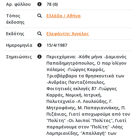
Αρ. φύλλου
78 (6)
Τόπος
Ελλάδα / Αθήνα
έκδοσης
Εκδότης
Ελεφάντης Άγγελος
Ημερομηνία
15/4/1987
Σημειώσεις
Περιεχόμενα: -Κάθε μήνα -Δαμιανός
Παπαδημητρόπουλος, Ο παρ΄ ολίγον
πόλεμος -Γιώργος Καρράς,
Τρισβάρβαρα τα θρησκευτικά των
-Ανδρέας Πανταζόπουλος,
Φοιτητικές εκλογές ΄87 -Γιώργος
Καρράς, Νομική, Ιατρική,
Πολυτεχνείο -Λ. Λουλούδης, Γ.
Μητροφάνης, Μ. Παπαγιαννάκης, Π.
Πιζάνιας, Γιατί αποχωρούμε από τον
"Πολίτη" -Οι λοιποί "Πολίτες", Γιατί
παραμένουμε στον "Πολίτη" -Λόης
Λαμπριανίδης, "Απαλλαγή" των