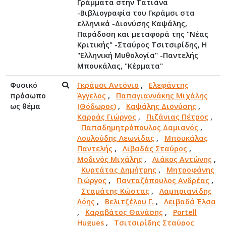
Γράμματα στην Τατιάνα
-Βιβλιογραφία του Γκράμσι στα
ελληνικά -Διονύσης Καψάλης,
Παράδοση και μεταφορά της "Νέας
Κριτικής" -Σταύρος Τσιτσιρίδης, Η
"Ελληνική Μυθολογία" -Παντελής
Μπουκάλας, "Κέρματα"
Φυσικό
Γκράμσι Αντόνιο
,
Ελεφάντης
πρόσωπο
Άγγελος
,
Παπαγιαννάκης Μιχάλης
ως θέμα
(Θόδωρος)
,
Καψάλης Διονύσης
,
Καρράς Γιώργος
,
Πιζάνιας Πέτρος
,
Παπαδημητρόπουλος Δαμιανός
,
Λουλούδης Λεωνίδας
,
Μπουκάλας
Παντελής
,
Λιβαδάς Σταύρος
,
Μοδινός Μιχάλης
,
Λιάκος Αντώνης
,
Κυρτάτας Δημήτρης
,
Μητροφάνης
Γιώργος
,
Πανταζόπουλος Ανδρέας
,
Σταμάτης Κώστας
,
Λαμπριανίδης
Λόης
,
Βελιτζέλου Γ.
,
Λειβαδά Έλσα
,
Καραβάτος Θανάσης
,
Portell
Hugues
,
Τσιτσιρίδης Σταύρος