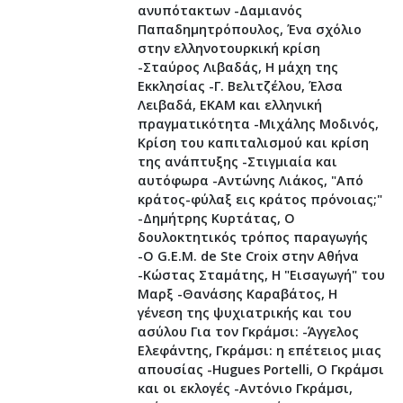
ανυπότακτων -Δαμιανός
Παπαδημητρόπουλος, Ένα σχόλιο
στην ελληνοτουρκική κρίση
-Σταύρος Λιβαδάς, Η μάχη της
Εκκλησίας -Γ. Βελιτζέλου, Έλσα
Λειβαδά, ΕΚΑΜ και ελληνική
πραγματικότητα -Μιχάλης Μοδινός,
Κρίση του καπιταλισμού και κρίση
της ανάπτυξης -Στιγμιαία και
αυτόφωρα -Αντώνης Λιάκος, "Από
κράτος-φύλαξ εις κράτος πρόνοιας;"
-Δημήτρης Κυρτάτας, Ο
δουλοκτητικός τρόπος παραγωγής
-Ο G.E.M. de Ste Croix στην Αθήνα
-Κώστας Σταμάτης, Η "Εισαγωγή" του
Μαρξ -Θανάσης Καραβάτος, Η
γένεση της ψυχιατρικής και του
ασύλου Για τον Γκράμσι: -Άγγελος
Ελεφάντης, Γκράμσι: η επέτειος μιας
απουσίας -Hugues Portelli, Ο Γκράμσι
και οι εκλογές -Αντόνιο Γκράμσι,