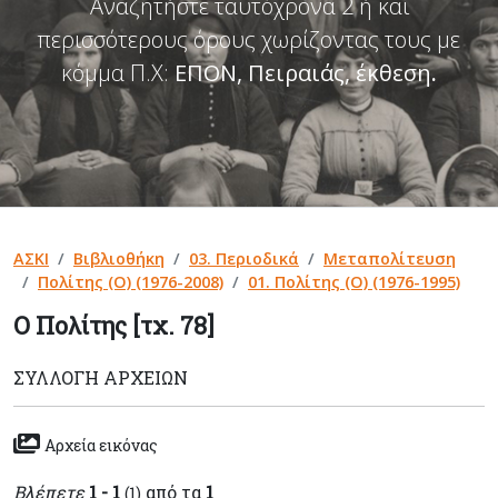
Αναζητήστε ταυτόχρονα 2 ή και
περισσότερους όρους χωρίζοντας τους με
κόμμα Π.Χ:
ΕΠΟΝ, Πειραιάς, έκθεση
.
ΑΣΚΙ
Βιβλιοθήκη
03. Περιοδικά
Μεταπολίτευση
Πολίτης (Ο) (1976-2008)
01. Πολίτης (Ο) (1976-1995)
Ο Πολίτης [τχ. 78]
ΣΥΛΛΟΓΉ ΑΡΧΕΊΩΝ
Αρχεία εικόνας
Βλέπετε
1 - 1
από τα
1
(1)