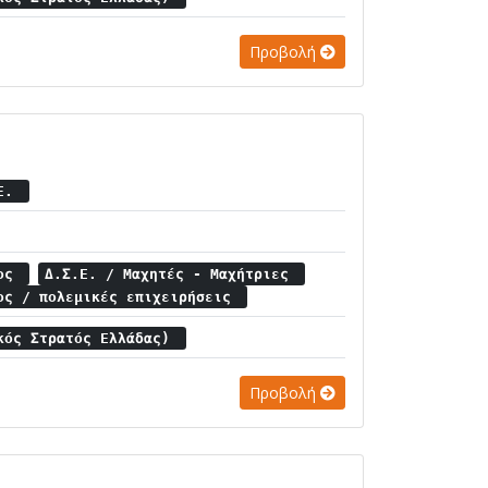
Προβολή
.Ε.
μος
Δ.Σ.Ε. / Μαχητές - Μαχήτριες
ος / πολεμικές επιχειρήσεις
κός Στρατός Ελλάδας)
Προβολή