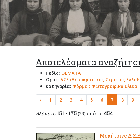
Αποτελέσματα αναζήτησ
Πεδίο:
ΘΕΜΑΤΑ
Όρος:
ΔΣΕ (Δημοκρατικός Στρατός Ελλάδ
Κατηγορία:
Φόρμα : Φωτογραφικό υλικό
‹
1
2
3
4
5
6
7
8
9
Βλέπετε
151 - 175
από τα
454
(25)
Μαχήτριες Δ.Σ.Ε