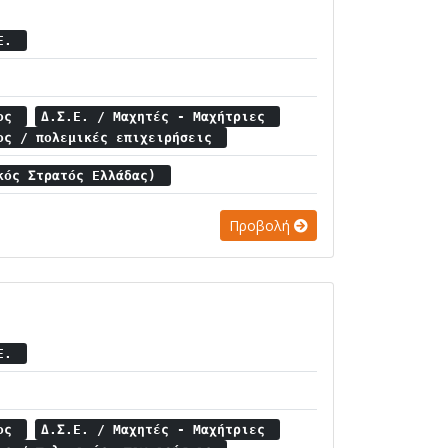
.Ε.
μος
Δ.Σ.Ε. / Μαχητές - Μαχήτριες
ος / πολεμικές επιχειρήσεις
κός Στρατός Ελλάδας)
Προβολή
.Ε.
μος
Δ.Σ.Ε. / Μαχητές - Μαχήτριες