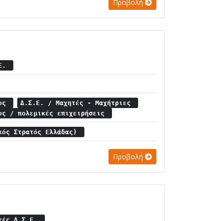
Προβολή
.Ε.
μος
Δ.Σ.Ε. / Μαχητές - Μαχήτριες
ος / πολεμικές επιχειρήσεις
κός Στρατός Ελλάδας)
Προβολή
ητές Δ.Σ.Ε.