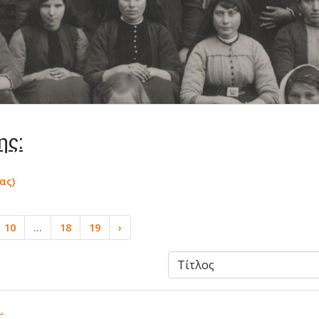
ης:
ας)
10
...
18
19
›
.