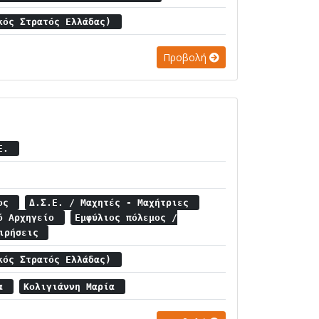
κός Στρατός Ελλάδας)
Προβολή
.Ε.
μος
Δ.Σ.Ε. / Μαχητές - Μαχήτριες
κό Αρχηγείο
Εμφύλιος πόλεμος /
ειρήσεις
κός Στρατός Ελλάδας)
λα
Κολιγιάννη Μαρία