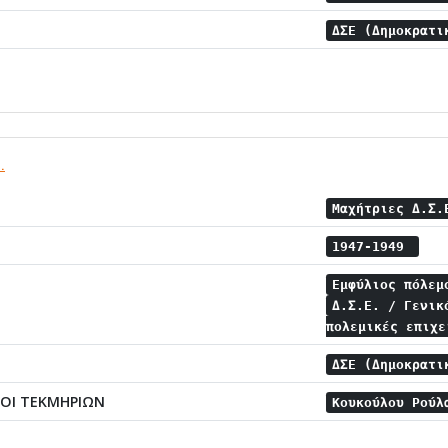
ΔΣΕ (Δημοκρατι
.
Μαχήτριες Δ.Σ
1947-1949
Εμφύλιος πόλε
Δ.Σ.Ε. / Γενι
πολεμικές επιχ
ΔΣΕ (Δημοκρατι
Ι ΤΕΚΜΗΡΙΩΝ
Κουκούλου Ρού