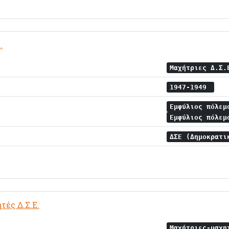
.
Μαχήτριες Δ.Σ
1947-1949
Εμφύλιος πόλε
Εμφύλιος πόλεμ
ΔΣΕ (Δημοκρατι
ές Δ.Σ.Ε.
Μαχήτριες-μαχ