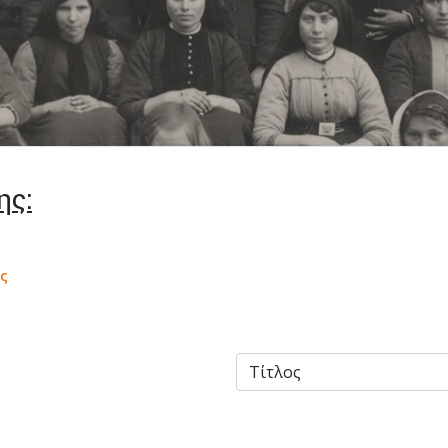
ης:
ς