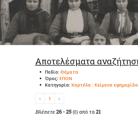
Αποτελέσματα αναζήτησ
Πεδίο:
Θέματα
Όρος:
ΕΠΟΝ
Κατηγορία:
Καρτέλα : Κείμενα εφημερίδα
‹
1
›
Βλέπετε
26 - 25
από τα
21
(0)