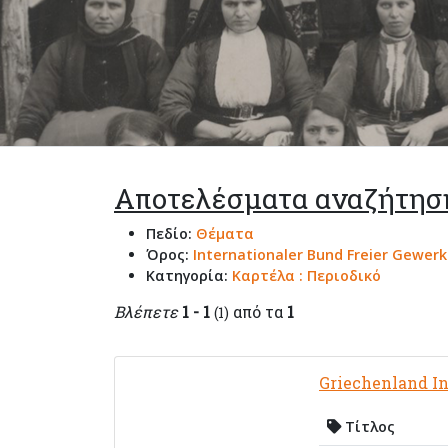
Αποτελέσματα αναζήτησ
Πεδίο:
Θέματα
Όρος:
Internationaler Bund Freier Gewerk
Κατηγορία:
Καρτέλα : Περιοδικό
Βλέπετε
1 - 1
από τα
1
(1)
Griechenland I
Τίτλος