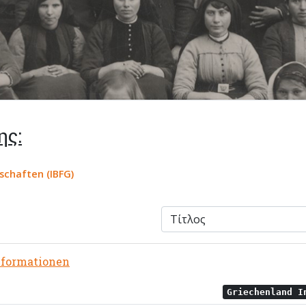
ης:
schaften (IBFG)
nformationen
Griechenland 