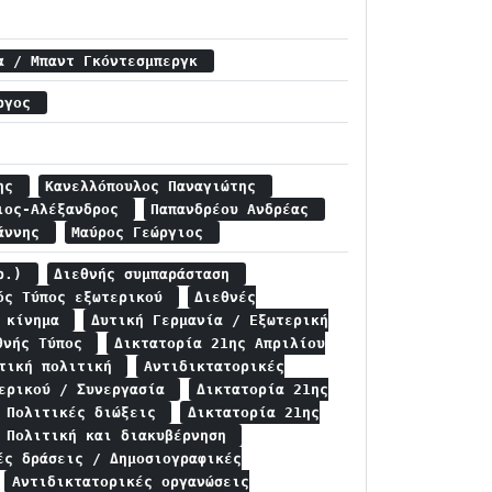
α / Μπαντ Γκόντεσμπεργκ
ώργος
κης
Κανελλόπουλος Παναγιώτης
γιος-Αλέξανδρος
Παπανδρέου Ανδρέας
ωάννης
Μαύρος Γεώργιος
ερ.)
Διεθνής συμπαράσταση
ός Τύπος εξωτερικού
Διεθνές
ό κίνημα
Δυτική Γερμανία / Εξωτερική
θνής Τύπος
Δικτατορία 21ης Απριλίου
υτική πολιτική
Αντιδικτατορικές
τερικού / Συνεργασία
Δικτατορία 21ης
/ Πολιτικές διώξεις
Δικτατορία 21ης
/ Πολιτική και διακυβέρνηση
ές δράσεις / Δημοσιογραφικές
Αντιδικτατορικές οργανώσεις