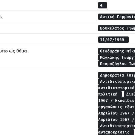
4
ης
Δυτική Γερμανί
Βουκελάτος Γι
11/07/1969
ωπο ως θέμα
Θεοδωράκης Μί
Μαγκάκης Γεώρ
Πεσμαζόγλου Ι
Δημοκρατία (π
Αντιδικτατορικ
αντιδικτατορικ
πολιτική
Διε
1967 / Εκπαιδε
οργανώσεις εξω
Απριλίου 1967 
Απριλίου 1967 
Αντιδικτατορικ
ανταποκρίσεις