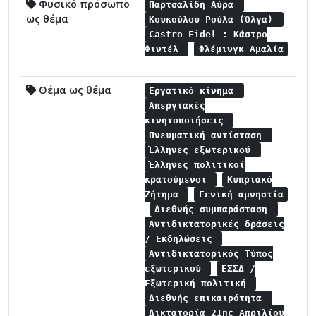
Φυσικό πρόσωπο
Παρτσαλίδη Αύρα
ως θέμα
Κουκούλου Ρούλα (Όλγα)
Castro Fidel : Κάστρο
Φιντέλ
Φλέμινγκ Αμαλία
Θέμα ως θέμα
Εργατικό κίνημα
Απεργιακές
κινητοποιήσεις
Πνευματική αντίσταση
Έλληνες εξωτερικού
Έλληνες πολιτικοί
κρατούμενοι
Κυπριακό
Ζήτημα
Γενική αμνηστία
Διεθνής συμπαράσταση
Αντιδικτατορικές δράσεις
/ Εκδηλώσεις
Αντιδικτατορικός Τύπος
εξωτερικού
ΕΣΣΔ /
Εξωτερική πολιτική
Διεθνής επικαιρότητα
Δικτατορία 21ης Απριλίου