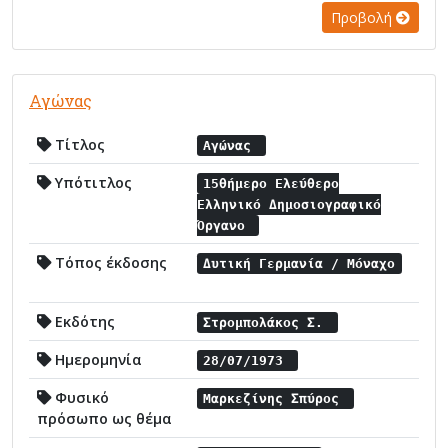
Προβολή
Αγώνας
Τίτλος
Αγώνας
Υπότιτλος
15θήμερο Ελεύθερο
Ελληνικό Δημοσιογραφικό
Όργανο
Τόπος έκδοσης
Δυτική Γερμανία / Μόναχο
Εκδότης
Στρομπολάκος Σ.
Ημερομηνία
28/07/1973
Φυσικό
Μαρκεζίνης Σπύρος
πρόσωπο ως θέμα