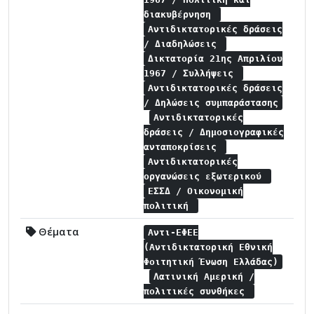
διακυβέρνηση
Αντιδικτατορικές δράσεις
/ Διαδηλώσεις
Δικτατορία 21ης Απριλίου
1967 / Συλλήψεις
Αντιδικτατορικές δράσεις
/ Δηλώσεις συμπαράστασης
Αντιδικτατορικές
δράσεις / Δημοσιογραφικές
ανταποκρίσεις
Αντιδικτατορικές
οργανώσεις εξωτερικού
ΕΣΣΔ / Οικονομική
πολιτική
Θέματα
Αντι-ΕΦΕΕ
(Αντιδικτατορική Εθνική
Φοιτητική Ένωση Ελλάδας)
Λατινική Αμερική /
πολιτικές συνθήκες