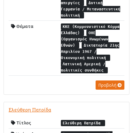
απεργίες
Δυτική
Γερμανία / Μεταναστευτική
πολιτική
Θέματα
ΚΚΕ (Κομμουνιστικό Κόμμα
Ελλάδας)
ΟΗΕ
(Οργανισμός Ηνωμένων
Εθνών)
Δικτατορία 21ης
Απριλίου 1967 /
Οικονομική πολιτική
Λατινική Αμερική /
πολιτικές συνθήκες
Προβολή
Ελεύθερη Πατρίδα
Τίτλος
Ελεύθερη Πατρίδα