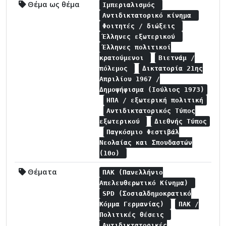
Θέμα ως θέμα
Ιμπεριαλισμός
Αντιδικτατορικό κίνημα
Φοιτητές / διώξεις
Έλληνες εξωτερικού
Έλληνες πολιτικοί
κρατούμενοι
Βιετνάμ /
πόλεμος
Δικτατορία 21ης
Απριλίου 1967 /
Δημοψήφισμα (Ιούλιος 1973)
ΗΠΑ / εξωτερική πολιτική
Αντιδικτατορικός Τύπος
εξωτερικού
Διεθνής Τύπος
Παγκόσμιο Φεστιβάλ
Νεολαίας και Σπουδαστών
(10ο)
Θέματα
ΠΑΚ (Πανελλήνιο
Απελευθερωτικό Κίνημα)
SPD (Σοσιαλδημοκρατικό
Κόμμα Γερμανίας)
ΠΑΚ /
Πολιτικές θέσεις
Αντιδικτατορικές