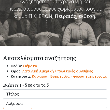
Αναζητήστε ταυτόχρονα 2 ή και
περισσότερους όρους χωρίζοντας τους με
κόμμα Π.Χ:
ΕΠΟΝ, Πειραιάς, έκθεση
.
Αποτελέσματα αναζήτησης:
Πεδίο:
Θέματα
Όρος:
Λατινική Αμερική / πολιτικές συνθήκες
Κατηγορία:
Καρτέλα : Εφημερίδα - φύλλα εφημερίδας
Βλέπετε
1 - 5
από τα
5
(5)