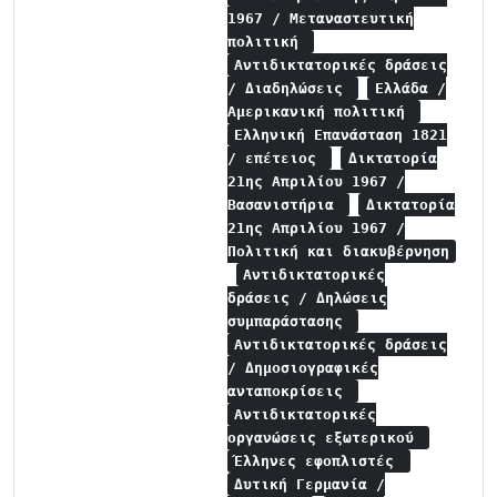
1967 / Μεταναστευτική
πολιτική
Αντιδικτατορικές δράσεις
/ Διαδηλώσεις
Ελλάδα /
Αμερικανική πολιτική
Ελληνική Επανάσταση 1821
/ επέτειος
Δικτατορία
21ης Απριλίου 1967 /
Βασανιστήρια
Δικτατορία
21ης Απριλίου 1967 /
Πολιτική και διακυβέρνηση
Αντιδικτατορικές
δράσεις / Δηλώσεις
συμπαράστασης
Αντιδικτατορικές δράσεις
/ Δημοσιογραφικές
ανταποκρίσεις
Αντιδικτατορικές
οργανώσεις εξωτερικού
Έλληνες εφοπλιστές
Δυτική Γερμανία /