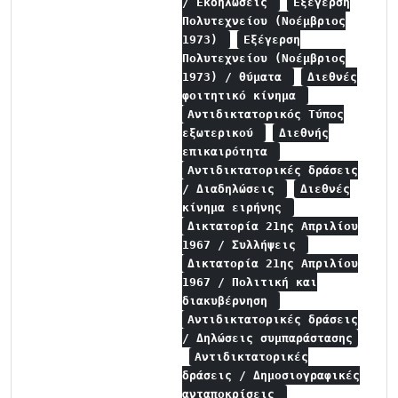
/ Εκδηλώσεις
Εξέγερση
Πολυτεχνείου (Νοέμβριος
1973)
Εξέγερση
Πολυτεχνείου (Νοέμβριος
1973) / θύματα
Διεθνές
φοιτητικό κίνημα
Αντιδικτατορικός Τύπος
εξωτερικού
Διεθνής
επικαιρότητα
Αντιδικτατορικές δράσεις
/ Διαδηλώσεις
Διεθνές
κίνημα ειρήνης
Δικτατορία 21ης Απριλίου
1967 / Συλλήψεις
Δικτατορία 21ης Απριλίου
1967 / Πολιτική και
διακυβέρνηση
Αντιδικτατορικές δράσεις
/ Δηλώσεις συμπαράστασης
Αντιδικτατορικές
δράσεις / Δημοσιογραφικές
ανταποκρίσεις