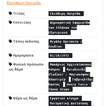
Ελεύθερη Πατρίδα
Τίτλος
Ελεύθερη Πατρίδα
Υπότιτλος
Δημοκρατική Εφημερίδα
των Ελλήνων του
Εξωτερικού
Τόπος έκδοσης
Μεγάλη Βρετανία /
Λονδίνο
Ημερομηνία
01/10/1972
Φυσικό πρόσωπο
Μακάριος Αρχιεπίσκοπος
ως θέμα
Κύπρου
Maιakovski
Vladimir : Μαγιακόφσκι
Βλαντιμίρ
Γαβριηλίδης
Κώστας
Henry Tasca :
Τάσκα Χένρυ
Θέμα ως θέμα
Εργατικό κίνημα
Πνευματική αντίσταση