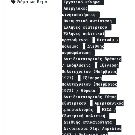
Θέμα ως θέμα
Εργατικό κίνημα
Απεργιακές
κινητοποιήσεις
Πνευματική αντίσταση
Έλληνες εξωτερικού
Έλληνες πολιτικοί
κρατούμενοι
Βιετνάμ /
πόλεμος
Διεθνής
συμπαράσταση
Αντιδικτατορικές δράσεις
/ Εκδηλώσεις
Εξέγερση
Πολυτεχνείου (Νοέμβριος
1973)
Εξέγερση
Πολυτεχνείου (Νοέμβριος
1973) / θύματα
Αντιδικτατορικός Τύπος
εξωτερικού
Αμερικανικός
ιμπεριαλισμός
ΕΣΣΔ /
Εξωτερική πολιτική
Διεθνής επικαιρότητα
Δικτατορία 21ης Απριλίου
1967 / Πολιτική και