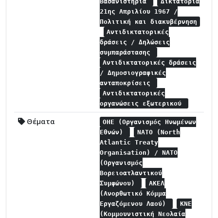
Βασανιστήρια
Δικτατορία
21ης Απριλίου 1967 /
Πολιτική και διακυβέρνηση
Αντιδικτατορικές
δράσεις / Δηλώσεις
συμπαράστασης
Αντιδικτατορικές δράσεις
/ Δημοσιογραφικές
ανταποκρίσεις
Αντιδικτατορικές
οργανώσεις εξωτερικού
Θέματα
ΟΗΕ (Οργανισμός Ηνωμένων
Εθνών)
NATO (North
Atlantic Treaty
Organisation) / NATO
(Οργανισμός
Βορειοατλαντικού
Συμφώνου)
ΑΚΕΛ
(Ανορθωτικό Κόμμα
Εργαζόμενου Λαού)
ΚΝΕ
(Κομμουνιστική Νεολαία