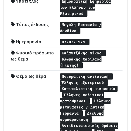
Υπότιτλος
Δημοκρατική Εφημερίδα
των Ελλήνων του
Εξωτερικού
Τόπος έκδοσης
Μεγάλη Βρετανία /
Λονδίνο
Ημερομηνία
07/02/1974
Φυσικό πρόσωπο
Καζαντζάκης Νίκος
ως θέμα
Φλωράκης Χαρίλαος
(Γιώτης)
Θέμα ως θέμα
Πνευματική αντίσταση
Έλληνες εξωτερικού
Καπιταλιστική οικονομία
Έλληνες πολιτικοί
κρατούμενοι
Έλληνες
μετανάστες / Δυτική
Γερμανία
Διεθνής
συμπαράσταση
Αντιδικτατορικές δράσεις