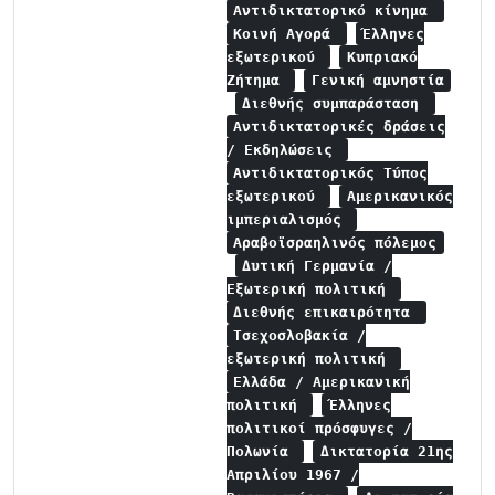
Αντιδικτατορικό κίνημα
Κοινή Αγορά
Έλληνες
εξωτερικού
Κυπριακό
Ζήτημα
Γενική αμνηστία
Διεθνής συμπαράσταση
Αντιδικτατορικές δράσεις
/ Εκδηλώσεις
Αντιδικτατορικός Τύπος
εξωτερικού
Αμερικανικός
ιμπεριαλισμός
Αραβοϊσραηλινός πόλεμος
Δυτική Γερμανία /
Εξωτερική πολιτική
Διεθνής επικαιρότητα
Τσεχοσλοβακία /
εξωτερική πολιτική
Ελλάδα / Αμερικανική
πολιτική
Έλληνες
πολιτικοί πρόσφυγες /
Πολωνία
Δικτατορία 21ης
Απριλίου 1967 /