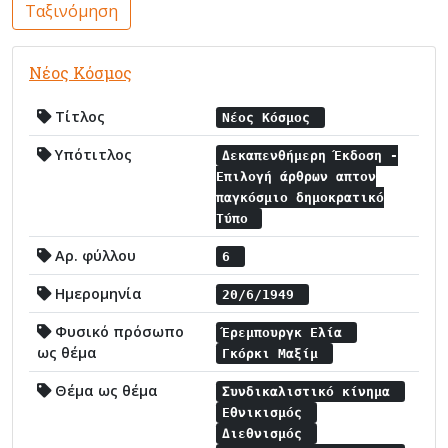
Ταξινόμηση
Νέος Κόσμος
Τίτλος
Νέος Κόσμος
Υπότιτλος
Δεκαπενθήμερη Έκδοση -
Επιλογή άρθρων απτον
παγκόσμιο δημοκρατικό
Τύπο
Αρ. φύλλου
6
Ημερομηνία
20/6/1949
Φυσικό πρόσωπο
Έρεμπουργκ Ελία
ως θέμα
Γκόρκι Μαξίμ
Θέμα ως θέμα
Συνδικαλιστικό κίνημα
Εθνικισμός
Διεθνισμός