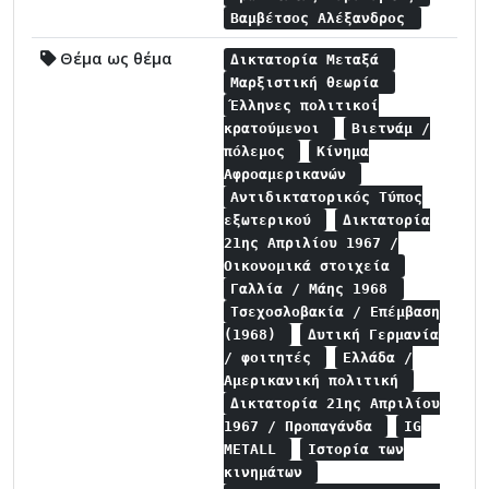
Βαμβέτσος Αλέξανδρος
Θέμα ως θέμα
Δικτατορία Μεταξά
Μαρξιστική θεωρία
Έλληνες πολιτικοί
κρατούμενοι
Βιετνάμ /
πόλεμος
Κίνημα
Αφροαμερικανών
Αντιδικτατορικός Τύπος
εξωτερικού
Δικτατορία
21ης Απριλίου 1967 /
Οικονομικά στοιχεία
Γαλλία / Μάης 1968
Τσεχοσλοβακία / Επέμβαση
(1968)
Δυτική Γερμανία
/ φοιτητές
Ελλάδα /
Αμερικανική πολιτική
Δικτατορία 21ης Απριλίου
1967 / Προπαγάνδα
IG
METALL
Ιστορία των
κινημάτων