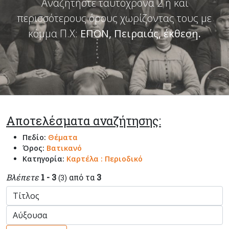
Αναζητήστε ταυτόχρονα 2 ή και
περισσότερους όρους χωρίζοντας τους με
κόμμα Π.Χ:
ΕΠΟΝ, Πειραιάς, έκθεση
.
Αποτελέσματα αναζήτησης:
Πεδίο:
Θέματα
Όρος:
Βατικανό
Κατηγορία:
Καρτέλα : Περιοδικό
Βλέπετε
1 - 3
από τα
3
(3)