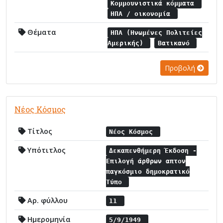
Κομμουνιστικά κόμματα
ΗΠΑ / οικονομία
Θέματα
ΗΠΑ (Ηνωμένες Πολιτείες
Αμερικής)
Βατικανό
Προβολή
Νέος Κόσμος
Τίτλος
Νέος Κόσμος
Υπότιτλος
Δεκαπενθήμερη Έκδοση -
Επιλογή άρθρων απτον
παγκόσμιο δημοκρατικό
Τύπο
Αρ. φύλλου
11
Ημερομηνία
5/9/1949