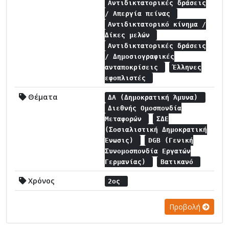
Αντιδικτατορικές δράσεις
/ Απεργία πείνας
Αντιδικτατορικό κίνημα /
Δίκες μελών
Αντιδικτατορικές δράσεις
/ Δημοσιογραφικές
ανταποκρίσεις
Έλληνες
εφοπλιστές
Θέματα
ΔΑ (Δημοκρατική Άμυνα)
Διεθνής Ομοσπονδία
Μεταφορών
ΣΔΕ
(Σοσιαλιστική Δημοκρατική
Ένωσις)
DGB (Γενική
Συνομοσπονδία Εργατών
Γερμανίας)
Βατικανό
Χρόνος
2ος
Προβολή