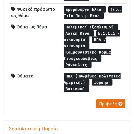
Φυσικό πρόσωπο
Έρεμπουργκ Ελία
Τίτο:
ως θέμα
Tito Josip Broz
Θέμα ως θέμα
Πολεμικοί εξοπλισμοί
Λαϊκή Κίνα
Ε.Σ.Σ.Δ./
οικονομία
ΗΠΑ /
οικονομία
Κομμουνιστικό Κόμμα
Γιουγκοσλαβίας
Ράνκοβιτς
Θέματα
ΗΠΑ (Ηνωμένες Πολιτείες
Αμερικής)
Ισραήλ
Βατικανό
Προβολή
Σοσιαλιστική Πορεία