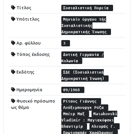
Τίτλος
Σοσιαλιστική Πορεία
Υπότιτλος
Μηνιαίο όργανο τής
Σοσιαλιστικής
Δημοκρατικής Ένωσης
Αρ. φύλλου
3
Τόπος έκδοσης
Δυτική Γερμανία /
Κολωνία
Εκδότης
ΣΔΕ (Σοσιαλιστική
Δημοκρατική Ένωση)
Ημερομηνία
09/1968
Φυσικό πρόσωπο
Ρίτσος Γιάννης
ως θέμα
Λούξεμπουργκ Ρόζα
Μπέερ Μαξ
Maιakovski
Vladimir : Μαγιακόφσκι
Βλαντιμίρ
Αλευράς Γ.
Πρωτοπαπάς Χαράλαμπος