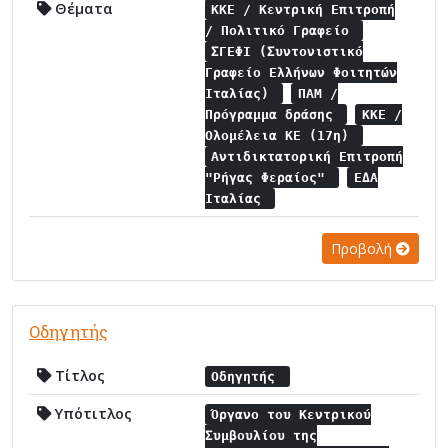
Θέματα
ΚΚΕ / Κεντρική Επιτροπή
/ Πολιτικό Γραφείο
ΣΓΕΦΙ (Συντονιστικό
Γραφείο Ελλήνων Φοιτητών
Ιταλίας)
ΠΑΜ /
Πρόγραμμα δράσης
ΚΚΕ /
Ολομέλεια ΚΕ (17η)
Αντιδικτατορική Επιτροπή
"Ρήγας Φεραίος"
ΕΔΑ
Ιταλίας
Προβολή
Οδηγητής
Τίτλος
Οδηγητής
Υπότιτλος
Όργανο του Κεντρικού
Συμβουλίου της