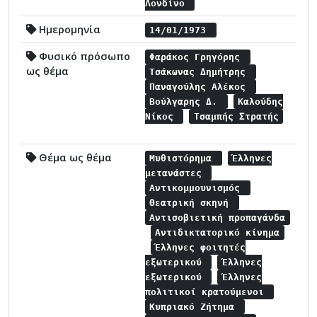
Λονδίνο
Ημερομηνία
14/01/1973
Φυσικό πρόσωπο
Φαράκος Γρηγόρης
ως θέμα
Τσάκωνας Δημήτρης
Παναγούλης Αλέκος
Βούλγαρης Δ.
Καλούδης
Νίκος
Τσαμπής Στρατής
Θέμα ως θέμα
Μυθιστόρημα
Έλληνες
μετανάστες
Αντικομμουνισμός
Θεατρική σκηνή
Αντισοβιετική προπαγάνδα
Αντιδικτατορικό κίνημα
Έλληνες φοιτητές
εξωτερικού
Έλληνες
εξωτερικού
Έλληνες
πολιτικοί κρατούμενοι
Κυπριακό Ζήτημα