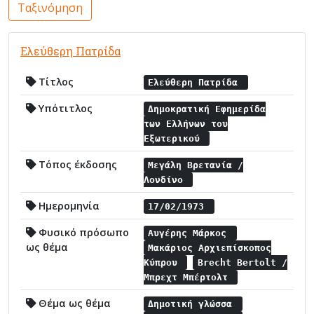
Ταξινόμηση
Ελεύθερη Πατρίδα
Τίτλος
Ελεύθερη Πατρίδα
Υπότιτλος
Δημοκρατική Εφημερίδα
των Ελλήνων του
Εξωτερικού
Τόπος έκδοσης
Μεγάλη Βρετανία /
Λονδίνο
Ημερομηνία
17/02/1973
Φυσικό πρόσωπο
Αυγέρης Μάρκος
ως θέμα
Μακάριος Αρχιεπίσκοπος
Κύπρου
Brecht Bertolt /
Μπρεχτ Μπέρτολτ
Θέμα ως θέμα
Δημοτική γλώσσα