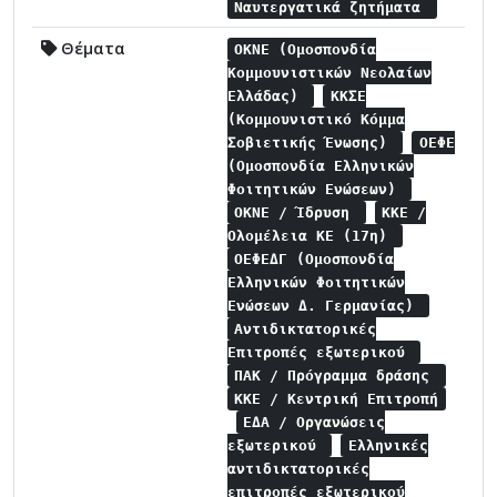
Ναυτεργατικά ζητήματα
Θέματα
ΟΚΝΕ (Ομοσπονδία
Κομμουνιστικών Νεολαίων
Ελλάδας)
ΚΚΣΕ
(Κομμουνιστικό Κόμμα
Σοβιετικής Ένωσης)
ΟΕΦΕ
(Ομοσπονδία Ελληνικών
Φοιτητικών Ενώσεων)
ΟΚΝΕ / Ίδρυση
ΚΚΕ /
Ολομέλεια ΚΕ (17η)
ΟΕΦΕΔΓ (Ομοσπονδία
Ελληνικών Φοιτητικών
Ενώσεων Δ. Γερμανίας)
Αντιδικτατορικές
Επιτροπές εξωτερικού
ΠΑΚ / Πρόγραμμα δράσης
ΚΚΕ / Κεντρική Επιτροπή
ΕΔΑ / Οργανώσεις
εξωτερικού
Ελληνικές
αντιδικτατορικές
επιτροπές εξωτερικού