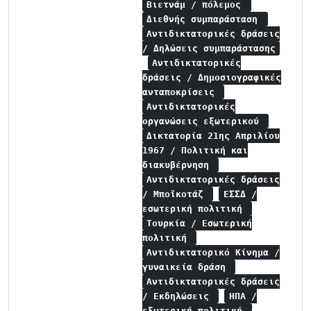
Βιετνάμ / πόλεμος
Διεθνής συμπαράσταση
Αντιδικτατορικές δράσεις
/ Δηλώσεις συμπαράστασης
Αντιδικτατορικές
δράσεις / Δημοσιογραφικές
ανταποκρίσεις
Αντιδικτατορικές
οργανώσεις εξωτερικού
Δικτατορία 21ης Απριλίου
1967 / Πολιτική και
διακυβέρνηση
Αντιδικτατορικές δράσεις
/ Μποϊκοτάζ
ΕΣΣΔ /
εσωτερική πολιτική
Τουρκία / Εσωτερική
πολιτική
Αντιδικτατορικό Κίνημα /
γυναικεία δράση
Αντιδικτατορικές δράσεις
/ Εκδηλώσεις
ΗΠΑ /
εξωτερική πολιτική