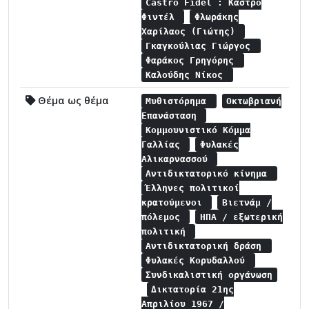
Castro Fidel : Κάστρο
Φιντέλ
Φλωράκης
Χαρίλαος (Γιώτης)
Γκαγκούλιας Γιώργος
Φαράκος Γρηγόρης
Καλούδης Νίκος
Θέμα ως θέμα
Μυθιστόρημα
Οκτωβριανή
Επανάσταση
Κομμουνιστικό Κόμμα
Γαλλίας
Φυλακές
Αλικαρνασσού
Αντιδικτατορικό κίνημα
Έλληνες πολιτικοί
κρατούμενοι
Βιετνάμ /
πόλεμος
ΗΠΑ / εξωτερική
πολιτική
Αντιδικτατορική δράση
Φυλακές Κορυδαλλού
Συνδικαλιστική οργάνωση
Δικτατορία 21ης
Απριλίου 1967 /