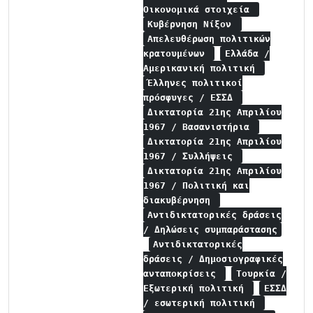
Οικονομικά στοιχεία
Κυβέρνηση Νίξον
Απελευθέρωση πολιτικών
κρατουμένων
Ελλάδα /
Αμερικανική πολιτική
Έλληνες πολιτικοί
πρόσφυγες / ΕΣΣΔ
Δικτατορία 21ης Απριλίου
1967 / Βασανιστήρια
Δικτατορία 21ης Απριλίου
1967 / Συλλήψεις
Δικτατορία 21ης Απριλίου
1967 / Πολιτική και
διακυβέρνηση
Αντιδικτατορικές δράσεις
/ Δηλώσεις συμπαράστασης
Αντιδικτατορικές
δράσεις / Δημοσιογραφικές
ανταποκρίσεις
Τουρκία /
Εξωτερική πολιτική
ΕΣΣΔ
/ εσωτερική πολιτική