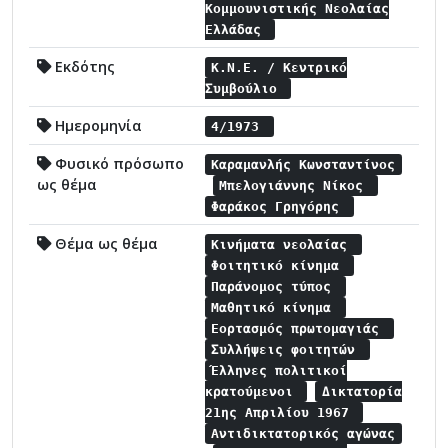
Κομμουνιστικής Νεολαίας
Ελλάδας
Εκδότης
Κ.Ν.Ε. / Κεντρικό
Συμβούλιο
Ημερομηνία
4/1973
Φυσικό πρόσωπο
Καραμανλής Κωνσταντίνος
ως θέμα
Μπελογιάννης Νίκος
Φαράκος Γρηγόρης
Θέμα ως θέμα
Κινήματα νεολαίας
Φοιτητικό κίνημα
Παράνομος τύπος
Μαθητικό κίνημα
Εορτασμός πρωτομαγιάς
Συλλήψεις φοιτητών
Έλληνες πολιτικοί
κρατούμενοι
Δικτατορία
21ης Απριλίου 1967
Αντιδικτατορικός αγώνας