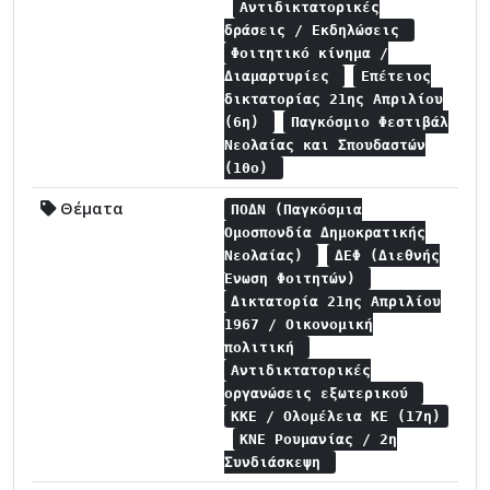
Αντιδικτατορικές
δράσεις / Εκδηλώσεις
Φοιτητικό κίνημα /
Διαμαρτυρίες
Επέτειος
δικτατορίας 21ης Απριλίου
(6η)
Παγκόσμιο Φεστιβάλ
Νεολαίας και Σπουδαστών
(10ο)
Θέματα
ΠΟΔΝ (Παγκόσμια
Ομοσπονδία Δημοκρατικής
Νεολαίας)
ΔΕΦ (Διεθνής
Ένωση Φοιτητών)
Δικτατορία 21ης Απριλίου
1967 / Οικονομική
πολιτική
Αντιδικτατορικές
οργανώσεις εξωτερικού
ΚΚΕ / Ολομέλεια ΚΕ (17η)
ΚΝΕ Ρουμανίας / 2η
Συνδιάσκεψη