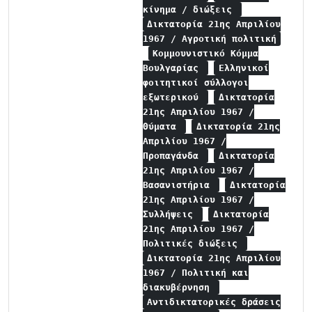
κίνημα / διώξεις
Δικτατορία 21ης Απριλίου
1967 / Αγροτική πολιτική
Κομμουνιστικό Κόμμα
Βουλγαρίας
Ελληνικοί
φοιτητικοί σύλλογοι
εξωτερικού
Δικτατορία
21ης Απριλίου 1967 /
Θύματα
Δικτατορία 21ης
Απριλίου 1967 /
Προπαγάνδα
Δικτατορία
21ης Απριλίου 1967 /
Βασανιστήρια
Δικτατορία
21ης Απριλίου 1967 /
Συλλήψεις
Δικτατορία
21ης Απριλίου 1967 /
Πολιτικές διώξεις
Δικτατορία 21ης Απριλίου
1967 / Πολιτική και
διακυβέρνηση
Αντιδικτατορικές δράσεις