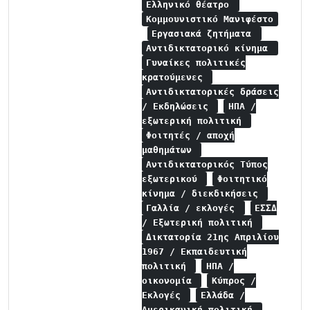
Ελληνικό θέατρο
Κομμουνιστικό Μανιφέστο
Εργασιακά ζητήματα
Αντιδικτατορικό κίνημα
Γυναίκες πολιτικές
κρατούμενες
Αντιδικτατορικές δράσεις
/ Εκδηλώσεις
ΗΠΑ /
εξωτερική πολιτική
Φοιτητές / αποχή
μαθημάτων
Αντιδικτατορικός Τύπος
εξωτερικού
Φοιτητικό
κίνημα / διεκδικήσεις
Γαλλία / εκλογές
ΕΣΣΔ
/ Εξωτερική πολιτική
Δικτατορία 21ης Απριλίου
1967 / Εκπαιδευτική
πολιτική
ΗΠΑ /
οικονομία
Κύπρος /
Εκλογές
Ελλάδα /
Αμερικανική πολιτική