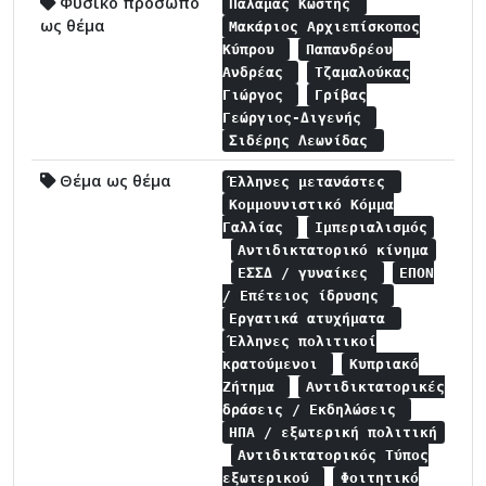
Φυσικό πρόσωπο
Παλαμάς Κωστής
ως θέμα
Μακάριος Αρχιεπίσκοπος
Κύπρου
Παπανδρέου
Ανδρέας
Τζαμαλούκας
Γιώργος
Γρίβας
Γεώργιος-Διγενής
Σιδέρης Λεωνίδας
Θέμα ως θέμα
Έλληνες μετανάστες
Κομμουνιστικό Κόμμα
Γαλλίας
Ιμπεριαλισμός
Αντιδικτατορικό κίνημα
ΕΣΣΔ / γυναίκες
ΕΠΟΝ
/ Επέτειος ίδρυσης
Εργατικά ατυχήματα
Έλληνες πολιτικοί
κρατούμενοι
Κυπριακό
Ζήτημα
Αντιδικτατορικές
δράσεις / Εκδηλώσεις
ΗΠΑ / εξωτερική πολιτική
Αντιδικτατορικός Τύπος
εξωτερικού
Φοιτητικό