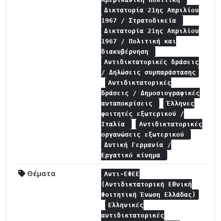
Δικτατορία 21ης Απριλίου
1967 / Στρατοδικεία
Δικτατορία 21ης Απριλίου
1967 / Πολιτική και
διακυβέρνηση
Αντιδικτατορικές δράσεις
/ Δηλώσεις συμπαράστασης
Αντιδικτατορικές
δράσεις / Δημοσιογραφικές
ανταποκρίσεις
Έλληνες
φοιτητές εξωτερικού /
Ιταλία
Αντιδικτατορικές
οργανώσεις εξωτερικού
Δυτική Γερμανία /
Εργατικό κίνημα
Θέματα
Αντι-ΕΦΕΕ
(Αντιδικτατορική Εθνική
Φοιτητική Ένωση Ελλάδας)
Ελληνικές
αντιδικτατορικές