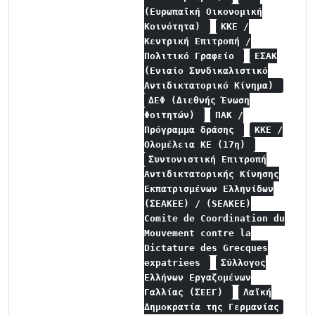
(Ευρωπαϊκή Οικονομική
Κοινότητα)
ΚΚΕ /
Κεντρική Επιτροπή /
Πολιτικό Γραφείο
ΕΣΑΚ
(Ενιαίο Συνδικαλιστικό
Αντιδικτατορικό Κίνημα)
ΔΕΦ (Διεθνής Ένωση
Φοιτητών)
ΠΑΚ /
Πρόγραμμα δράσης
ΚΚΕ /
Ολομέλεια ΚΕ (17η)
Συντονιστική Επιτροπή
Αντιδικτατορικής Κίνησης
Εκπατρισμένων Ελληνίδων
(ΣΕΑΚΕΕ) / (SEAKEE)
Comite de Coordination du
Mouvement contre la
Dictature des Grecques
expatriees
Σύλλογος
Ελλήνων Εργαζομένων
Γαλλίας (ΣΕΕΓ)
Λαϊκή
Δημοκρατία της Γερμανίας