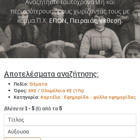
Αναζητήστε ταυτόχρονα 2 ή και
περισσότερους όρους χωρίζοντας τους με
κόμμα Π.Χ:
ΕΠΟΝ, Πειραιάς, έκθεση
.
Αποτελέσματα αναζήτησης:
Πεδίο:
Θέματα
Όρος:
ΚΚΕ / Ολομέλεια ΚΕ (17η)
Κατηγορία:
Καρτέλα : Εφημερίδα - φύλλα εφημερίδας
Βλέπετε
1 - 5
από τα
5
(5)