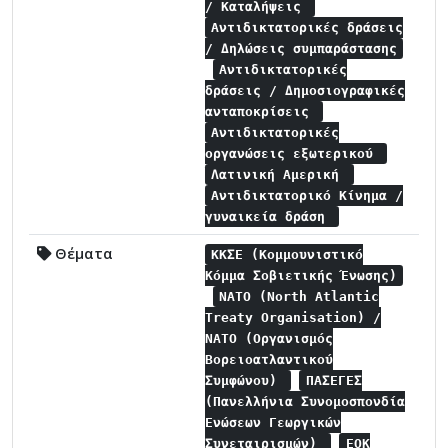
/ Καταλήψεις
Αντιδικτατορικές δράσεις
/ Δηλώσεις συμπαράστασης
Αντιδικτατορικές
δράσεις / Δημοσιογραφικές
ανταποκρίσεις
Αντιδικτατορικές
οργανώσεις εξωτερικού
Λατινική Αμερική
Αντιδικτατορικό Κίνημα /
γυναικεία δράση
Θέματα
ΚΚΣΕ (Κομμουνιστικό
Κόμμα Σοβιετικής Ένωσης)
NATO (North Atlantic
Treaty Organisation) /
NATO (Οργανισμός
Βορειοατλαντικού
Συμφώνου)
ΠΑΣΕΓΕΣ
(Πανελλήνια Συνομοσπονδία
Ενώσεων Γεωργικών
Συνεταιρισμών)
ΕΟΚ