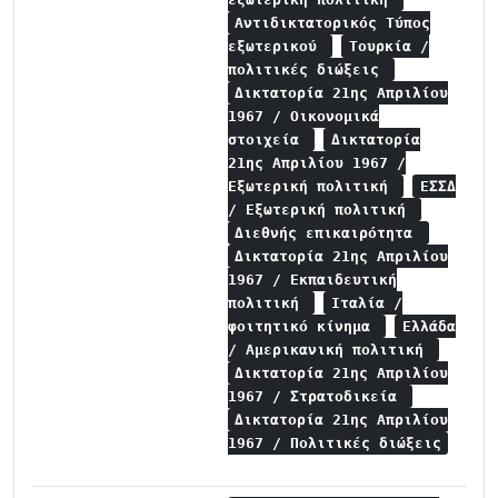
Αντιδικτατορικός Τύπος
εξωτερικού
Τουρκία /
πολιτικές διώξεις
Δικτατορία 21ης Απριλίου
1967 / Οικονομικά
στοιχεία
Δικτατορία
21ης Απριλίου 1967 /
Εξωτερική πολιτική
ΕΣΣΔ
/ Εξωτερική πολιτική
Διεθνής επικαιρότητα
Δικτατορία 21ης Απριλίου
1967 / Εκπαιδευτική
πολιτική
Ιταλία /
φοιτητικό κίνημα
Ελλάδα
/ Αμερικανική πολιτική
Δικτατορία 21ης Απριλίου
1967 / Στρατοδικεία
Δικτατορία 21ης Απριλίου
1967 / Πολιτικές διώξεις