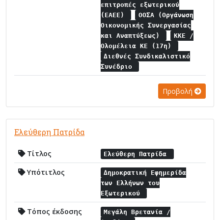
επιτροπές εξωτερικού
(ΕΑΕΕ)
ΟΟΣΑ (Οργάνωση
Οικονομικής Συνεργασίας
και Αναπτύξεως)
ΚΚΕ /
Ολομέλεια ΚΕ (17η)
Διεθνές Συνδικαλιστικό
Συνέδριο
Προβολή
Ελεύθερη Πατρίδα
Τίτλος
Ελεύθερη Πατρίδα
Υπότιτλος
Δημοκρατική Εφημερίδα
των Ελλήνων του
Εξωτερικού
Τόπος έκδοσης
Μεγάλη Βρετανία /