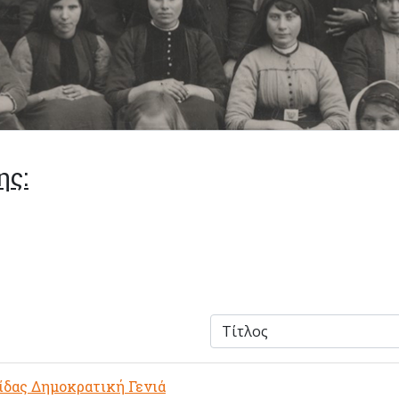
ης:
ίδας Δημοκρατική Γενιά