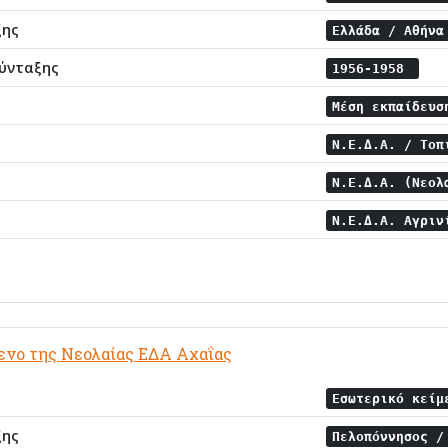
ξης
Ελλάδα / Αθήν
ύνταξης
1956-1958
Μέση εκπαίδευ
Ν.Ε.Δ.Α. / Το
Ν.Ε.Δ.Α. (Νεολ
Ν.Ε.Δ.Α. Αγρι
ενο της Νεολαίας ΕΔΑ Αχαΐας
Εσωτερικό κείμ
ξης
Πελοπόννησος 