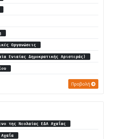
α
ση
πικές Οργανώσεις
αία Ενιαίας Δημοκρατικής Αριστεράς)
νίου
Προβολή
ενο της Νεολαίας ΕΔΑ Αχαΐας
/ Αχαΐα