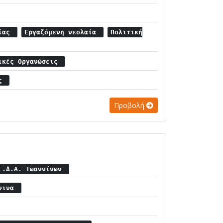
αίας
Εργαζόμενη νεολαία
Πολιτική
πικές Οργανώσεις
ας
Προβολή
.Ε.Δ.Α. Ιωαννίνων
ννινα