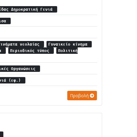
ίδας Δημοκρατική Γενιά
ρισα
Κινήματα νεολαίας
Γυναικείο κίνημα
μα
Περιοδικός τύπος
Πολιτική
πικές Οργανώσεις
ενιά (εφ.)
Προβολή
ο