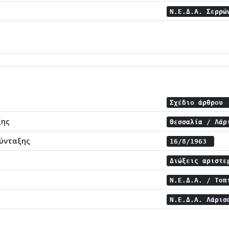
Ν.Ε.Δ.Α. Σερρ
Σχέδιο άρθρου
ξης
Θεσσαλία / Λά
ύνταξης
16/8/1963
Διώξεις αριστ
Ν.Ε.Δ.Α. / Το
Ν.Ε.Δ.Α. Λάρι