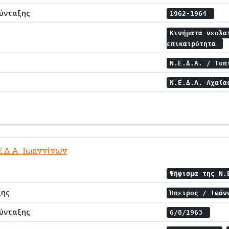
ύνταξης
1962-1964
Κινήματα νεολ
επικαιρότητα
Ν.Ε.Δ.Α. / Το
Ν.Ε.Δ.Α. Αχαϊ
Ε.Δ.Α. Ιωαννίνων
Ψήφισμα της Ν
ξης
Ήπειρος / Ιωά
ύνταξης
6/8/1963