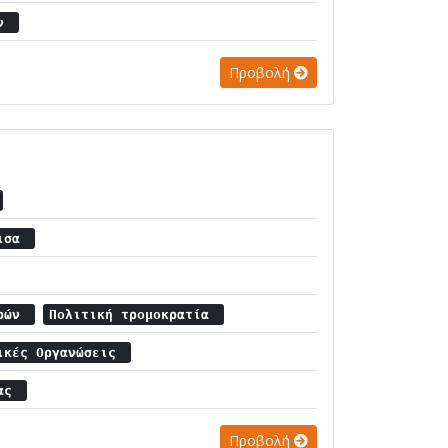
ών
Προβολή
ρισα
ερών
Πολιτική τρομοκρατία
πικές Οργανώσεις
σας
Προβολή