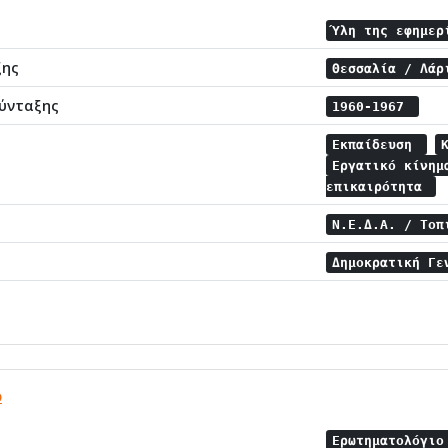
Ύλη της εφημερ
ξης
Θεσσαλία / Λά
ύνταξης
1960-1967
Εκπαίδευση
Εργατικό κίνη
επικαιρότητα
Ν.Ε.Δ.Α. / Το
Δημοκρατική Γ
ο
Ερωτηματολόγι