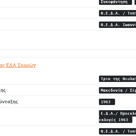
Συκοφάντηση
Ν.Ε.Δ.Α. / Το
Ν.Ε.Δ.Α. Ιωαν
ίας ΕΔΑ Σερρών
Τρικ της Νεολ
ξης
Μακεδονία / Σ
ύνταξης
1963
Ε.Δ.Α./ Προεκλ
εκλογές 1963
Ν.Ε.Δ.Α. / Το