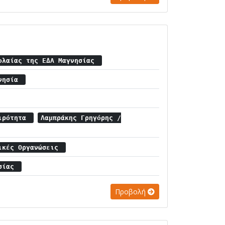
ολαίας της ΕΔΑ Μαγνησίας
γνησία
αιρότητα
Λαμπράκης Γρηγόρης /
πικές Οργανώσεις
ησίας
Προβολή