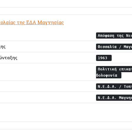
ολαίας της ΕΔΑ Μαγνησίας
Απόφαση της Νε
ξης
Θεσσαλία / Μα
ύνταξης
1963
Πολιτική επικ
δολοφονία
Ν.Ε.Δ.Α. / Το
Ν.Ε.Δ.Α. Μαγν