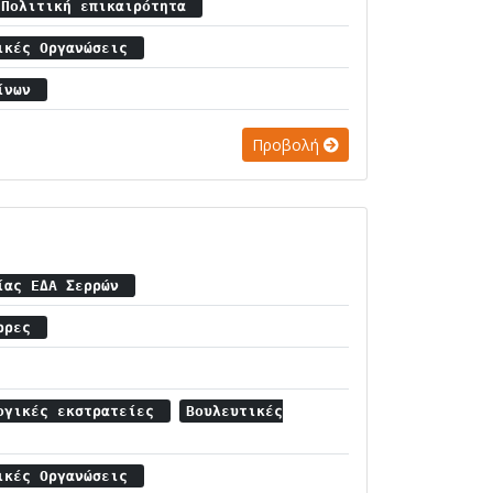
Πολιτική επικαιρότητα
πικές Οργανώσεις
νίνων
Προβολή
αίας ΕΔΑ Σερρών
έρρες
ογικές εκστρατείες
Βουλευτικές
πικές Οργανώσεις