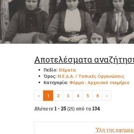
Αποτελέσματα αναζήτησ
Πεδίο:
Θέματα
Όρος:
Ν.Ε.Δ.Α. / Τοπικές Οργανώσεις
Κατηγορία:
Φόρμα : Αρχειακό τεκμήριο
‹
1
2
3
4
5
6
›
Βλέπετε
1 - 25
από τα
134
(25)
Ύλη της εφημερ