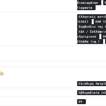
δικαιωμάτων
Γερμανία
Ελληνικές αντι
(ΕΑΕΕ)
ΠΑΜ (
Συμβούλιο της 
ΕΔΑ / Συλλήψε
εξωτερικού
Π
Ελλάδα (εφ.)
δα
Ελεύθερη Πατρ
Εβδομαδιαία έκ
89