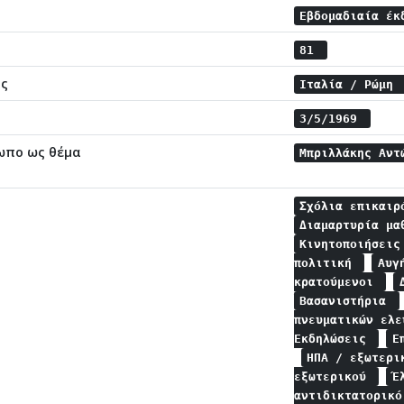
Εβδομαδιαία έκ
81
ης
Ιταλία / Ρώμη
3/5/1969
ωπο ως θέμα
Μπριλλάκης Αν
Σχόλια επικαι
Διαμαρτυρία μ
Κινητοποιήσει
πολιτική
Αυγ
κρατούμενοι
Βασανιστήρια
πνευματικών ελ
Εκδηλώσεις
Ε
ΗΠΑ / εξωτερ
εξωτερικού
Έ
αντιδικτατορικ