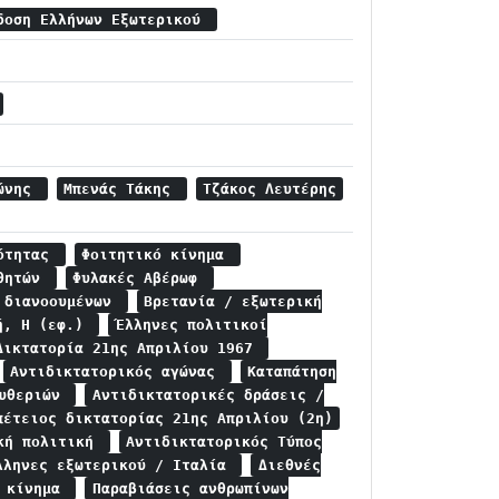
δοση Ελλήνων Εξωτερικού
τώνης
Μπενάς Τάκης
Τζάκος Λευτέρης
ρότητας
Φοιτητικό κίνημα
αθητών
Φυλακές Αβέρωφ
ς διανοουμένων
Βρετανία / εξωτερική
ή, Η (εφ.)
Έλληνες πολιτικοί
Δικτατορία 21ης Απριλίου 1967
Αντιδικτατορικός αγώνας
Καταπάτηση
ευθεριών
Αντιδικτατορικές δράσεις /
πέτειος δικτατορίας 21ης Απριλίου (2η)
ική πολιτική
Αντιδικτατορικός Τύπος
λληνες εξωτερικού / Ιταλία
Διεθνές
ό κίνημα
Παραβιάσεις ανθρωπίνων