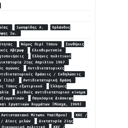
δρέας
Ιωσηφίδης Α.
Ορλάνδος
ύφης Ιω.
ρότητας
Νόμος Περί Τύπου
Συνθήκες
ακές Αβέρωφ
Ελευθεροτυπία
νητοποιήσεις
Έλληνες πολιτικοί
Δικτατορία 21ης Απριλίου 1967
κός αγώνας
Αντιδικτατορικές
ντιδικτατορικές δράσεις / Εκδηλώσεις
ια (12η)
Αντιδικτατορική δράση
ός Τύπος εξωτερικού
Έλληνες
ταλία
Διεθνές αντιδικτατορικό κίνημα
 αξιωματικών
Παγκόσμια Διάσκεψη
 και Εργατικών Κομμάτων (Μόσχα, 1969)
 Αντιστασιακό Μέτωπο Υπαίθρου)
ΚΚΕ /
 / Δίκες μελών
Δικτατορία 21ης
/ Οικονομική πολιτική
ΚΚΕ /