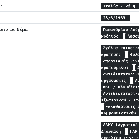
ης
Ιταλία / Ρώμη
28/6/1969
ωπο ως θέμα
Παπανδρέου Αν
Ροδινός
Λασο
Σχόλια επικαι
κράτησης
Φυλ
Απεργιακές κι
κρατούμενοι
Αντιδικτατορι
οργανώσεις
Α
ΚΚΕ / Ολομέλε
Αντιδικτατορικ
εξωτερικού / Ι
Εκκαθαρίσεις
Κομμουνιστικών
ΑΑΜΥ (Αγροτικό
Διάσπαση
ΠΑΜ
Απριλίου 1967 