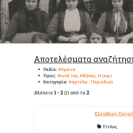
Αποτελέσματα αναζήτησ
Πεδίο:
Θέματα
Όρος:
Φωνή της Αθήνας, Η (εφ.)
Κατηγορία:
Καρτέλα : Περιοδικό
Βλέπετε
1 - 2
από τα
2
(2)
Ελεύθερη Πατρί
Τίτλος