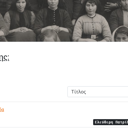
ης:
δα
Ελεύθερη Πατρ