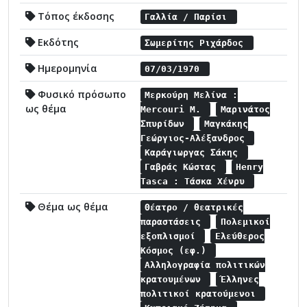
Τόπος έκδοσης
Γαλλία / Παρίσι
Εκδότης
Σωμερίτης Ριχάρδος
Ημερομηνία
07/03/1970
Φυσικό πρόσωπο
Μερκούρη Μελίνα :
ως θέμα
Mercouri M.
Μαρινάτος
Σπυρίδων
Μαγκάκης
Γεώργιος-Αλέξανδρος
Καράγιωργας Σάκης
Γαβράς Κώστας
Henry
Tasca : Τάσκα Χένρυ
Θέμα ως θέμα
Θέατρο / θεατρικές
παραστάσεις
Πολεμικοί
εξοπλισμοί
Ελεύθερος
Κόσμος (εφ.)
Αλληλογραφία πολιτικών
κρατουμένων
Έλληνες
πολιτικοί κρατούμενοι