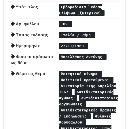
Υπότιτλος
Εβδομαδιαία Έκδοση
Ελλήνων Εξωτερικού
Αρ. φύλλου
109
Τόπος έκδοσης
Ιταλία / Ρώμη
Ημερομηνία
22/11/1969
Φυσικό πρόσωπο
Μπριλλάκης Αντώνης
ως θέμα
Θέμα ως θέμα
Φοιτητικό κίνημα
Πολιτικοί κρατούμενοι
Δικτατορία 21ης Απριλίου
1967
Αντιδικτατορικός
αγώνας
Αντιδικτατορικές
οργανώσεις
Αντιδικτατορικές δράσεις
/ Εκδηλώσεις
Φυλακές
Κορυδαλλού
Αντιδικτατορικός Τύπος