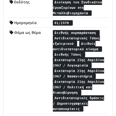
Εκδότης
Διοίκηση του Συνδικάτου
Εργαζομένων στη
Μεταλλοβιομηχανία
Ημερομηνία
01/1970
Θέμα ως θέμα
Διεθνής συμπαράσταση
Αντιδικτατορικός Τύπος
εξωτερικού
Διεθνές
αντιδικτατορικό κίνημα
Διεθνής Τύπος
Δικτατορία 21ης Απριλίου
1967 / Λογοκρισία
Δικτατορία 21ης Απριλίου
1967 / Βασανιστήρια
Δικτατορία 21ης Απριλίου
1967 / Πολιτική και
διακυβέρνηση
Αντιδικτατορικές δράσεις
/ Δημοσιογραφικές
ανταποκρίσεις