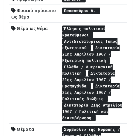
Φυσικό πρόσωπο
Παπασπύρου Δ.
ως θέμα
Θέμα ως θέμα
Έλληνες πολιτικοί
κρατούμενοι
Αντιδικτατορικός Τύπος
εξωτερικού
Δικτατορία
21ης Απριλίου 1967 /
Εξωτερική πολιτική
Ελλάδα / Αμερικανική
πολιτική
Δικτατορία
21ης Απριλίου 1967 /
Προπαγάνδα
Δικτατορία
21ης Απριλίου 1967 /
Πολιτικές διώξεις
Δικτατορία 21ης Απριλίου
1967 / Πολιτική και
διακυβέρνηση
Θέματα
Συμβούλιο της Ευρώπης /
Αποπομπή Ελλάδας