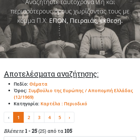
Αναζητήστε ταυτόχρονα 2 ή και
περισσότερους όρους χωρίζοντας τους με
κόμμα Π.Χ:
ΕΠΟΝ, Πειραιάς, έκθεση
.
Αποτελέσματα αναζήτησης:
Πεδίο:
Θέματα
Όρος:
Συμβούλιο της Ευρώπης / Αποπομπή Ελλάδας
(12/1969)
Κατηγορία:
Καρτέλα : Περιοδικό
‹
1
2
3
4
5
›
Βλέπετε
1 - 25
από τα
105
(25)