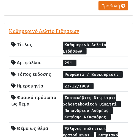
Προβολή
Καθημερινό Δελτίο Ειδήσεων
Τίτλος
Καθημερινό Δελτίο
Ειδήσεων
Αρ. φύλλου
294
Τόπος έκδοσης
Ρουμανία / Βουκουρέστι
Ημερομηνία
23/12/1969
Φυσικό πρόσωπο
Σοστακόβιτς Ντιμίτρι:
ως θέμα
Schostakovitch Dimitri
Παπανδρέου Ανδρέας
Κεπέσης Νίκανδρος
Θέμα ως θέμα
Έλληνες πολιτικοί
κρατούμενοι
Κυπριακό