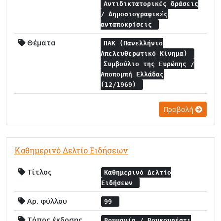
Αντιδικτατορικές δράσεις
/ Δημοσιογραφικές
ανταποκρίσεις
Θέματα
ΠΑΚ (Πανελλήνιο
Απελευθερωτικό Κίνημα)
Συμβούλιο της Ευρώπης /
Αποπομπή Ελλάδας
(12/1969)
Προβολή
Καθημερινό Δελτίο Ειδήσεων
Τίτλος
Καθημερινό Δελτίο
Ειδήσεων
Αρ. φύλλου
99
Τόπος έκδοσης
Ρουμανία / Βουκουρέστι