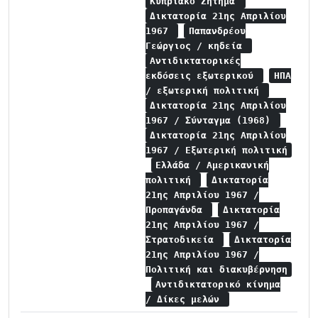
Κυπριακό Ζήτημα
Δικτατορία 21ης Απριλίου
1967
Παπανδρέου
Γεώργιος / κηδεία
Αντιδικτατορικές
εκδόσεις εξωτερικού
ΗΠΑ
/ εξωτερική πολιτική
Δικτατορία 21ης Απριλίου
1967 / Σύνταγμα (1968)
Δικτατορία 21ης Απριλίου
1967 / Εξωτερική πολιτική
Ελλάδα / Αμερικανική
πολιτική
Δικτατορία
21ης Απριλίου 1967 /
Προπαγάνδα
Δικτατορία
21ης Απριλίου 1967 /
Στρατοδικεία
Δικτατορία
21ης Απριλίου 1967 /
Πολιτική και διακυβέρνηση
Αντιδικτατορικό κίνημα
/ Δίκες μελών