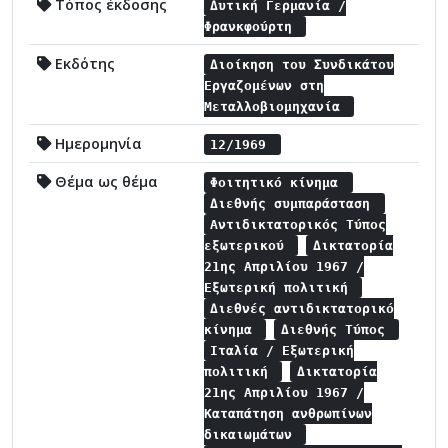
Τόπος έκδοσης
Δυτική Γερμανία /
Φρανκφούρτη
Εκδότης
Διοίκηση του Συνδικάτου
Εργαζομένων στη
Μεταλλοβιομηχανία
Ημερομηνία
12/1969
Θέμα ως θέμα
Φοιτητικό κίνημα
Διεθνής συμπαράσταση
Αντιδικτατορικός Τύπος
εξωτερικού
Δικτατορία
21ης Απριλίου 1967 /
Εξωτερική πολιτική
Διεθνές αντιδικτατορικό
κίνημα
Διεθνής Τύπος
Ιταλία / Εξωτερική
πολιτική
Δικτατορία
21ης Απριλίου 1967 /
Καταπάτηση ανθρωπίνων
δικαιωμάτων