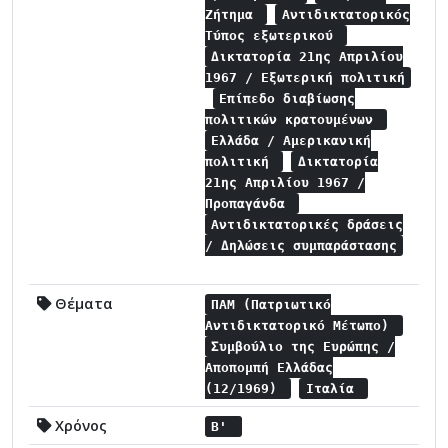
Ζήτημα
Αντιδικτατορικός
Τύπος εξωτερικού
Δικτατορία 21ης Απριλίου
1967 / Εξωτερική πολιτική
Επίπεδο διαβίωσης
πολιτικών κρατουμένων
Ελλάδα / Αμερικανική
πολιτική
Δικτατορία
21ης Απριλίου 1967 /
Προπαγάνδα
Αντιδικτατορικές δράσεις
/ Δηλώσεις συμπαράστασης
Θέματα
ΠΑΜ (Πατριωτικό
Αντιδικτατορικό Μέτωπο)
Συμβούλιο της Ευρώπης /
Αποπομπή Ελλάδας
(12/1969)
Ιταλία
Χρόνος
Β'