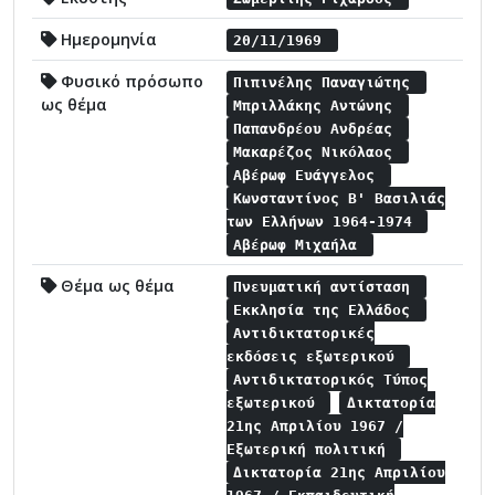
Ημερομηνία
20/11/1969
Φυσικό πρόσωπο
Πιπινέλης Παναγιώτης
ως θέμα
Μπριλλάκης Αντώνης
Παπανδρέου Ανδρέας
Μακαρέζος Νικόλαος
Αβέρωφ Ευάγγελος
Κωνσταντίνος Β' Βασιλιάς
των Ελλήνων 1964-1974
Αβέρωφ Μιχαήλα
Θέμα ως θέμα
Πνευματική αντίσταση
Εκκλησία της Ελλάδος
Αντιδικτατορικές
εκδόσεις εξωτερικού
Αντιδικτατορικός Τύπος
εξωτερικού
Δικτατορία
21ης Απριλίου 1967 /
Εξωτερική πολιτική
Δικτατορία 21ης Απριλίου