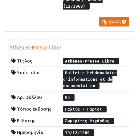
(12/1969)
Προβολή
Athènes-Presse Libre
Τίτλος
Athènes-Presse Libre
Υπότιτλος
Bulletin hebdomadaire
d'informations et de
documentation
Αρ. φύλλου
95
Τόπος έκδοσης
Γαλλία / Παρίσι
Εκδότης
Σωμερίτης Ριχάρδος
Ημερομηνία
19/12/1969