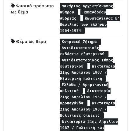
Φυσικό πρόσωπο
Μακάριος Αρχιεπίσκοπος
ως θέμα
Κύπρου
Παπανδρέου
Ανδρέας
Κωνσταντίνος Β'
Βασιλιάς των Ελλήνων
1964-1974
Θέμα ως θέμα
Κυπριακό Ζήτημα
Αντιδικτατορικές
εκδόσεις εξωτερικού
Αντιδικτατορικός Τύπος
εξωτερικού
Δικτατορία
21ης Απριλίου 1967 /
Εξωτερική πολιτική
Ελλάδα / Αμερικανική
πολιτική
Δικτατορία
21ης Απριλίου 1967 /
Προπαγάνδα
Δικτατορία
21ης Απριλίου 1967 /
Πολιτικές διώξεις
Δικτατορία 21ης Απριλίου
1967 / Πολιτική και