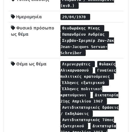
(πιθ.)
Ημερομηνία
29/04/1970
Φυσικό πρόσωπο
Θεοδωράκης Μίκης
ως θέμα
Παπανδρέου Ανδρέας
Σερβάν-Σρεμπέρ Ζαν-Ζακ
Jean-Jacques Servan-
Schreiber
Θέμα ως θέμα
Λιμενεργάτες
Φυλακές
Αλικαρνασσού
Γυναίκες
πολιτικές κρατούμενες
Έλληνες εξωτερικού
Έλληνες πολιτικοί
κρατούμενοι
Δικτατορία
21ης Απριλίου 1967
Αντιδικτατορικές δράσεις
/ Εκδηλώσεις
Αντιδικτατορικός Τύπος
εξωτερικού
Δικτατορία