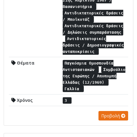
21ης Απριλίου 1967 /
Βασανιστήρια
Αντιδικτατορικές δράσεις
/ Μποϊκοτάζ
Αντιδικτατορικές δράσεις
/ Δηλώσεις συμπαράστασης
Αντιδικτατορικές
δράσεις / Δημοσιογραφικές
ανταποκρίσεις
Θέματα
Παγκόσμια Ομοσπονδία
Αντιστασιακών
Συμβούλιο
της Ευρώπης / Αποπομπή
Ελλάδας (12/1969)
Γαλλία
Χρόνος
3
Προβολή