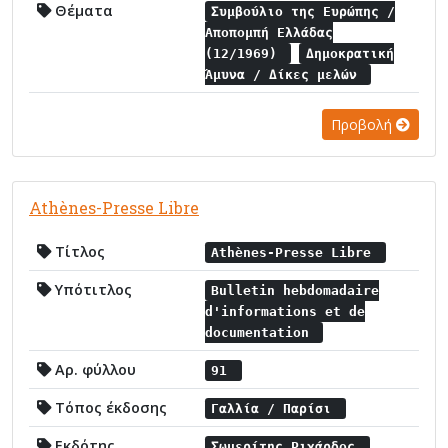
Θέματα
Συμβούλιο της Ευρώπης /
Αποπομπή Ελλάδας
(12/1969)
Δημοκρατική
Άμυνα / Δίκες μελών
Προβολή
Athènes-Presse Libre
Τίτλος
Athènes-Presse Libre
Υπότιτλος
Bulletin hebdomadaire
d'informations et de
documentation
Αρ. φύλλου
91
Τόπος έκδοσης
Γαλλία / Παρίσι
Εκδότης
Σωμερίτης Ριχάρδος