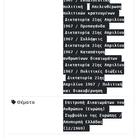
1967 / Εκπαιδευτική
πολιτική
Απελευθέρωση
πολιτικών κρατουμένων
Δικτατορία 21ης Απριλίου
1967 / Προπαγάνδα
Δικτατορία 21ης Απριλίου
1967 / Συλλήψεις
Δικτατορία 21ης Απριλίου
1967 / Καταπάτηση
ανθρωπίνων δικαιωμάτων
Δικτατορία 21ης Απριλίου
1967 / Πολιτικές διώξεις
Δικτατορία 21ης
Απριλίου 1967 / Πολιτική
και διακυβέρνηση
Θέματα
Επιτροπή Δικαιωμάτων του
Ανθρώπου (Ευρώπη)
Συμβούλιο της Ευρώπης /
Αποπομπή Ελλάδας
(12/1969)