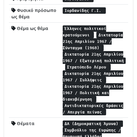
Φυσικό πρόσωπο
Ιορδανίδης Γ.Ι.
ως θέμα
Θέμα ως θέμα
Έλληνες πολιτικοί
κρατούμενοι
Δικτατορία
21ης Απριλίου 1967 /
Σύνταγμα (1968)
Δικτατορία 21ης Απριλίου
1967 / Εξωτερική πολιτική
Στρατόπεδο Λέρου
Δικτατορία 21ης Απριλίου
1967 / Συλλήψεις
Δικτατορία 21ης Απριλίου
1967 / Πολιτική και
διακυβέρνηση
Αντιδικτατορικές δράσεις
/ Απεργία πείνας
Θέματα
ΔΑ (Δημοκρατική Άμυνα)
Συμβούλιο της Ευρώπης /
Αποπομπή Ελλάδας