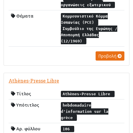
οργανώσεις εξωτερικού
Θέματα
Κομμουνιστικό Κόμμα
Ισπανίας (PCE)
Συμβούλιο της Ευρώπης /
Αποπομπή Ελλάδας
(12/1969)
Προβολή
Athènes-Presse Libre
Τίτλος
Athènes-Presse Libre
Υπότιτλος
hebdomadaire
d'information sur la
grèce
Αρ. φύλλου
106