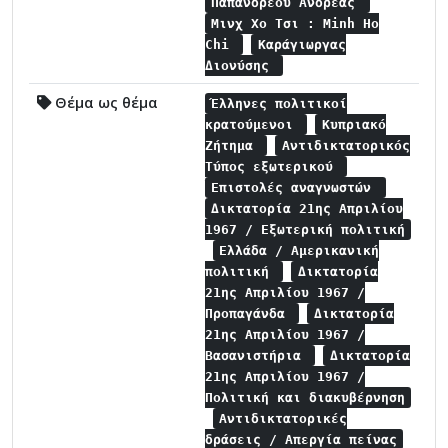
Παπανδρέου Ανδρέας
Μινχ Χο Τσι : Minh Ho
Chi
Καράγιωργας
Διονύσης
Θέμα ως θέμα
Έλληνες πολιτικοί
κρατούμενοι
Κυπριακό
Ζήτημα
Αντιδικτατορικός
Τύπος εξωτερικού
Επιστολές αναγνωστών
Δικτατορία 21ης Απριλίου
1967 / Εξωτερική πολιτική
Ελλάδα / Αμερικανική
πολιτική
Δικτατορία
21ης Απριλίου 1967 /
Προπαγάνδα
Δικτατορία
21ης Απριλίου 1967 /
Βασανιστήρια
Δικτατορία
21ης Απριλίου 1967 /
Πολιτική και διακυβέρνηση
Αντιδικτατορικές
δράσεις / Απεργία πείνας