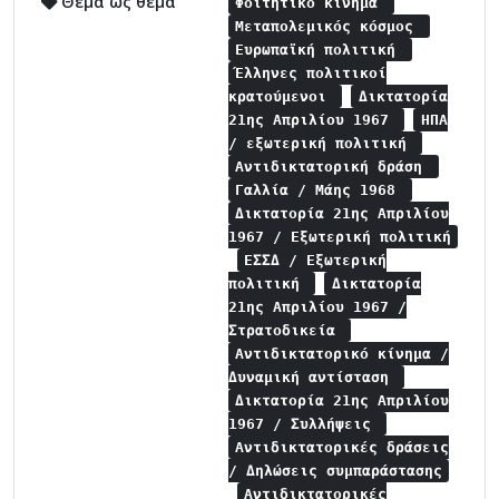
Θέμα ως θέμα
Φοιτητικό κίνημα
Μεταπολεμικός κόσμος
Ευρωπαϊκή πολιτική
Έλληνες πολιτικοί
κρατούμενοι
Δικτατορία
21ης Απριλίου 1967
ΗΠΑ
/ εξωτερική πολιτική
Αντιδικτατορική δράση
Γαλλία / Μάης 1968
Δικτατορία 21ης Απριλίου
1967 / Εξωτερική πολιτική
ΕΣΣΔ / Εξωτερική
πολιτική
Δικτατορία
21ης Απριλίου 1967 /
Στρατοδικεία
Αντιδικτατορικό κίνημα /
Δυναμική αντίσταση
Δικτατορία 21ης Απριλίου
1967 / Συλλήψεις
Αντιδικτατορικές δράσεις
/ Δηλώσεις συμπαράστασης
Αντιδικτατορικές