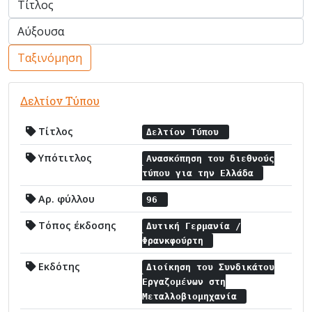
Ταξινόμηση
Δελτίον Τύπου
Τίτλος
Δελτίον Τύπου
Υπότιτλος
Ανασκόπηση του διεθνούς
τύπου για την Ελλάδα
Αρ. φύλλου
96
Τόπος έκδοσης
Δυτική Γερμανία /
Φρανκφούρτη
Εκδότης
Διοίκηση του Συνδικάτου
Εργαζομένων στη
Μεταλλοβιομηχανία