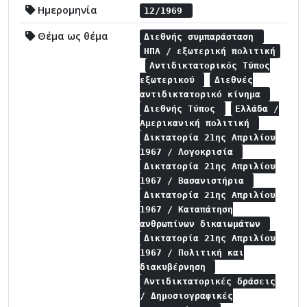
Ημερομηνία
12/1969
Θέμα ως θέμα
Διεθνής συμπαράσταση
ΗΠΑ / εξωτερική πολιτική
Αντιδικτατορικός Τύπος
εξωτερικού
Διεθνές
αντιδικτατορικό κίνημα
Διεθνής Τύπος
Ελλάδα /
Αμερικανική πολιτική
Δικτατορία 21ης Απριλίου
1967 / Λογοκρισία
Δικτατορία 21ης Απριλίου
1967 / Βασανιστήρια
Δικτατορία 21ης Απριλίου
1967 / Καταπάτηση
ανθρωπίνων δικαιωμάτων
Δικτατορία 21ης Απριλίου
1967 / Πολιτική και
διακυβέρνηση
Αντιδικτατορικές δράσεις
/ Δημοσιογραφικές