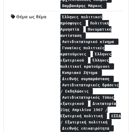
Βαμβακάρης Μάρκος
Θέμα ως θέμα
Έλληνες πολιτικοί
πρόσφυγες
Πολιτική
Αμνηστία
Πνευματική
αντίσταση
Αντιδικτατορικό κίνημα
Γυναίκες πολιτικές
κρατούμενες
Έλληνες
εξωτερικού
Έλληνες
πολιτικοί κρατούμενοι
Κυπριακό Ζήτημα
Διεθνής συμπαράσταση
Αντιδικτατορικές δράσεις
/ Εκδηλώσεις
Αντιδικτατορικός Τύπος
εξωτερικού
Δικτατορία
21ης Απριλίου 1967 /
Εξωτερική πολιτική
ΕΣΣΔ
/ Εξωτερική πολιτική
Διεθνής επικαιρότητα