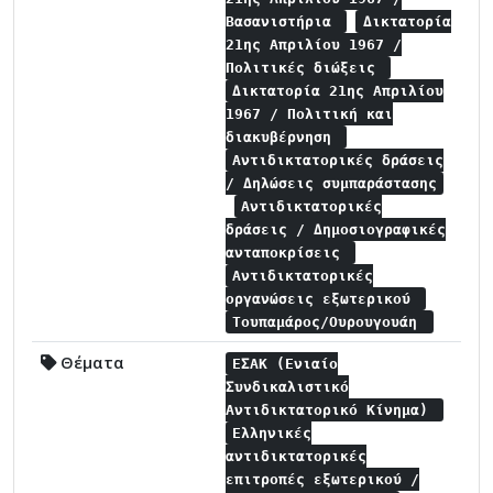
Βασανιστήρια
Δικτατορία
21ης Απριλίου 1967 /
Πολιτικές διώξεις
Δικτατορία 21ης Απριλίου
1967 / Πολιτική και
διακυβέρνηση
Αντιδικτατορικές δράσεις
/ Δηλώσεις συμπαράστασης
Αντιδικτατορικές
δράσεις / Δημοσιογραφικές
ανταποκρίσεις
Αντιδικτατορικές
οργανώσεις εξωτερικού
Τουπαμάρος/Ουρουγουάη
Θέματα
ΕΣΑΚ (Ενιαίο
Συνδικαλιστικό
Αντιδικτατορικό Κίνημα)
Ελληνικές
αντιδικτατορικές
επιτροπές εξωτερικού /