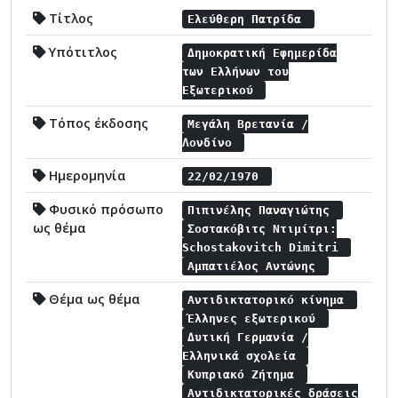
Τίτλος
Ελεύθερη Πατρίδα
Υπότιτλος
Δημοκρατική Εφημερίδα
των Ελλήνων του
Εξωτερικού
Τόπος έκδοσης
Μεγάλη Βρετανία /
Λονδίνο
Ημερομηνία
22/02/1970
Φυσικό πρόσωπο
Πιπινέλης Παναγιώτης
ως θέμα
Σοστακόβιτς Ντιμίτρι:
Schostakovitch Dimitri
Αμπατιέλος Αντώνης
Θέμα ως θέμα
Αντιδικτατορικό κίνημα
Έλληνες εξωτερικού
Δυτική Γερμανία /
Ελληνικά σχολεία
Κυπριακό Ζήτημα
Αντιδικτατορικές δράσεις