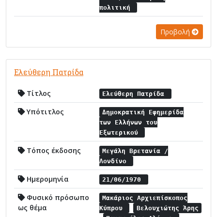
πολιτική
Προβολή
Ελεύθερη Πατρίδα
Τίτλος
Ελεύθερη Πατρίδα
Υπότιτλος
Δημοκρατική Εφημερίδα
των Ελλήνων του
Εξωτερικού
Τόπος έκδοσης
Μεγάλη Βρετανία /
Λονδίνο
Ημερομηνία
21/06/1970
Φυσικό πρόσωπο
Μακάριος Αρχιεπίσκοπος
ως θέμα
Κύπρου
Βελουχιώτης Άρης