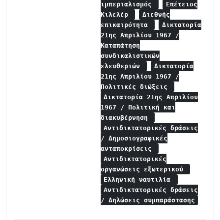
ιμπεριαλισμός
Επέτειος
Κιλελέρ
Διεθνής
επικαιρότητα
Δικτατορία
21ης Απριλίου 1967 /
Καταπάτηση
συνδικαλιστικών
ελευθεριών
Δικτατορία
21ης Απριλίου 1967 /
Πολιτικές διώξεις
Δικτατορία 21ης Απριλίου
1967 / Πολιτική και
διακυβέρνηση
Αντιδικτατορικές δράσεις
/ Δημοσιογραφικές
ανταποκρίσεις
Αντιδικτατορικές
οργανώσεις εξωτερικού
Ελληνική ναυτιλία
Αντιδικτατορικές δράσεις
/ Δηλώσεις συμπαράστασης