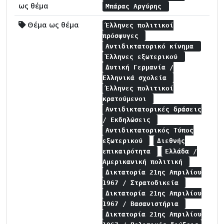
ως θέμα
Μπάρας Αργύρης
Θέμα ως θέμα
Έλληνες πολιτικοί
πρόσφυγες
Αντιδικτατορικό κίνημα
Έλληνες εξωτερικού
Δυτική Γερμανία /
Ελληνικά σχολεία
Έλληνες πολιτικοί
κρατούμενοι
Αντιδικτατορικές δράσεις
/ Εκδηλώσεις
Αντιδικτατορικός Τύπος
εξωτερικού
Διεθνής
επικαιρότητα
Ελλάδα /
Αμερικανική πολιτική
Δικτατορία 21ης Απριλίου
1967 / Στρατοδικεία
Δικτατορία 21ης Απριλίου
1967 / Βασανιστήρια
Δικτατορία 21ης Απριλίου