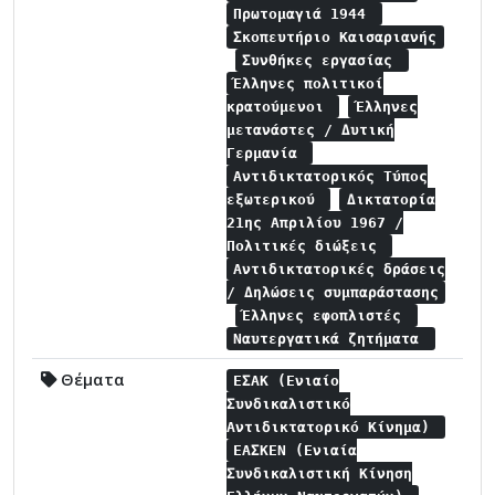
Πρωτομαγιά 1944
Σκοπευτήριο Καισαριανής
Συνθήκες εργασίας
Έλληνες πολιτικοί
κρατούμενοι
Έλληνες
μετανάστες / Δυτική
Γερμανία
Αντιδικτατορικός Τύπος
εξωτερικού
Δικτατορία
21ης Απριλίου 1967 /
Πολιτικές διώξεις
Αντιδικτατορικές δράσεις
/ Δηλώσεις συμπαράστασης
Έλληνες εφοπλιστές
Ναυτεργατικά ζητήματα
Θέματα
ΕΣΑΚ (Ενιαίο
Συνδικαλιστικό
Αντιδικτατορικό Κίνημα)
ΕΑΣΚΕΝ (Ενιαία
Συνδικαλιστική Κίνηση