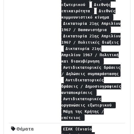
εξωτερικού
Διεθνής
επικαιρότητα
Διεθνές
κομμουνιστικό κίνημα
Δικτατορία 21ης Απριλίου
1967 / Βασανιστήρια
Δικτατορία 21ης Απριλίου
1967 / Πολιτικές διώξεις
Δικτατορία 21ης
Απριλίου 1967 / Πολιτική
και διακυβέρνηση
Αντιδικτατορικές δράσεις
/ Δηλώσεις συμπαράστασης
Αντιδικτατορικές
δράσεις / Δημοσιογραφικές
ανταποκρίσεις
Αντιδικτατορικές
οργανώσεις εξωτερικού
Μάχη της Κρήτης /
επέτειος
Θέματα
ΕΣΑΚ (Ενιαίο