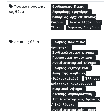
Φυσικό πρόσωπο
Θεοδωράκης Μίκης
ως θέμα
Λαμπράκης Γρηγόρης
Μακάριος Αρχιεπίσκοπος
Κύπρου
Λένιν Βλαδίμηρος
Ίλιτς
Φαράκος Γρηγόρης
Θέμα ως θέμα
Έλληνες πολιτικοί
πρόσφυγες
Συνδικαλιστικό κίνημα
Πνευματική αντίσταση
Αντιδικτατορικό κίνημα
Έλληνες εξωτερικού
Φωνή της αλήθειας
(Ραδιοσταθμός)
Έλληνες
πολιτικοί κρατούμενοι
Κυπριακό Ζήτημα
Διεθνής συμπαράσταση
Αντιδικτατορικές δράσεις
/ Εκδηλώσεις
Αντιδικτατορικός Τύπος