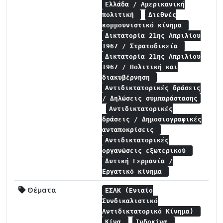
Ελλάδα / Αμερικανική
πολιτική
Διεθνές
κομμουνιστικό κίνημα
Δικτατορία 21ης Απριλίου
1967 / Στρατοδικεία
Δικτατορία 21ης Απριλίου
1967 / Πολιτική και
διακυβέρνηση
Αντιδικτατορικές δράσεις
/ Δηλώσεις συμπαράστασης
Αντιδικτατορικές
δράσεις / Δημοσιογραφικές
ανταποκρίσεις
Αντιδικτατορικές
οργανώσεις εξωτερικού
Δυτική Γερμανία /
Εργατικό κίνημα
Θέματα
ΕΣΑΚ (Ενιαίο
Συνδικαλιστικό
Αντιδικτατορικό Κίνημα)
Κίνα
Ινδοκίνα