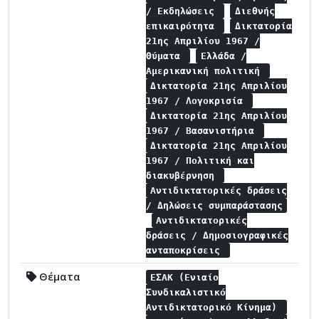
/ Εκδηλώσεις
Διεθνής
επικαιρότητα
Δικτατορία
21ης Απριλίου 1967 /
Θύματα
Ελλάδα /
Αμερικανική πολιτική
Δικτατορία 21ης Απριλίου
1967 / Λογοκρισία
Δικτατορία 21ης Απριλίου
1967 / Βασανιστήρια
Δικτατορία 21ης Απριλίου
1967 / Πολιτική και
διακυβέρνηση
Αντιδικτατορικές δράσεις
/ Δηλώσεις συμπαράστασης
Αντιδικτατορικές
δράσεις / Δημοσιογραφικές
ανταποκρίσεις
Θέματα
ΕΣΑΚ (Ενιαίο
Συνδικαλιστικό
Αντιδικτατορικό Κίνημα)