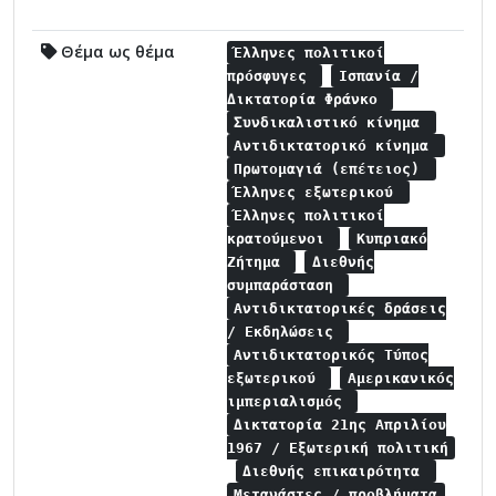
Θέμα ως θέμα
Έλληνες πολιτικοί
πρόσφυγες
Ισπανία /
Δικτατορία Φράνκο
Συνδικαλιστικό κίνημα
Αντιδικτατορικό κίνημα
Πρωτομαγιά (επέτειος)
Έλληνες εξωτερικού
Έλληνες πολιτικοί
κρατούμενοι
Κυπριακό
Ζήτημα
Διεθνής
συμπαράσταση
Αντιδικτατορικές δράσεις
/ Εκδηλώσεις
Αντιδικτατορικός Τύπος
εξωτερικού
Αμερικανικός
ιμπεριαλισμός
Δικτατορία 21ης Απριλίου
1967 / Εξωτερική πολιτική
Διεθνής επικαιρότητα
Μετανάστες / προβλήματα