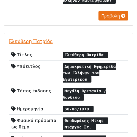
Ελλήνων Ναυτεργατών)
Προβολή
Ελεύθερη Πατρίδα
Τίτλος
Ελεύθερη Πατρίδα
Υπότιτλος
Δημοκρατική Εφημερίδα
των Ελλήνων του
Εξωτερικού
Τόπος έκδοσης
Μεγάλη Βρετανία /
Λονδίνο
Ημερομηνία
30/08/1970
Φυσικό πρόσωπο
Θεοδωράκης Μίκης
ως θέμα
Νιάρχος Στ.