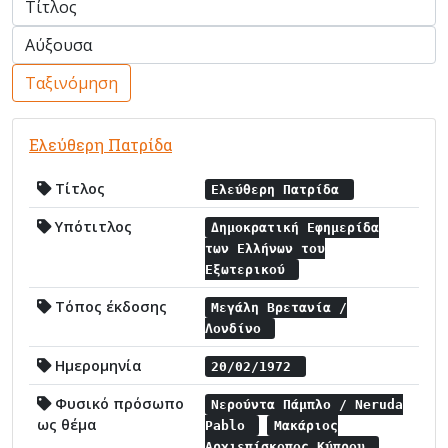
Ταξινόμηση
Ελεύθερη Πατρίδα
Τίτλος
Ελεύθερη Πατρίδα
Υπότιτλος
Δημοκρατική Εφημερίδα
των Ελλήνων του
Εξωτερικού
Τόπος έκδοσης
Μεγάλη Βρετανία /
Λονδίνο
Ημερομηνία
20/02/1972
Φυσικό πρόσωπο
Νερούντα Πάμπλο / Neruda
ως θέμα
Pablo
Μακάριος
Αρχιεπίσκοπος Κύπρου