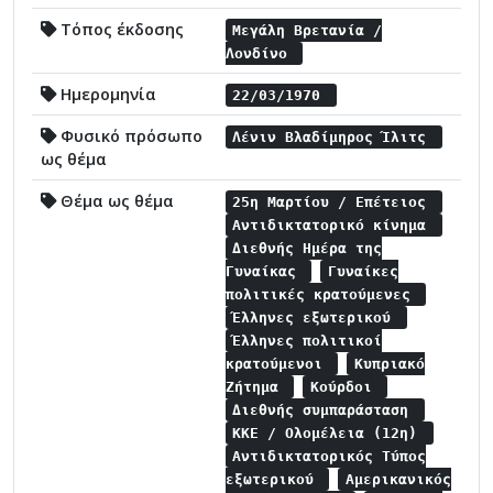
Τόπος έκδοσης
Μεγάλη Βρετανία /
Λονδίνο
Ημερομηνία
22/03/1970
Φυσικό πρόσωπο
Λένιν Βλαδίμηρος Ίλιτς
ως θέμα
Θέμα ως θέμα
25η Μαρτίου / Επέτειος
Αντιδικτατορικό κίνημα
Διεθνής Ημέρα της
Γυναίκας
Γυναίκες
πολιτικές κρατούμενες
Έλληνες εξωτερικού
Έλληνες πολιτικοί
κρατούμενοι
Κυπριακό
Ζήτημα
Κούρδοι
Διεθνής συμπαράσταση
ΚΚΕ / Ολομέλεια (12η)
Αντιδικτατορικός Τύπος
εξωτερικού
Αμερικανικός