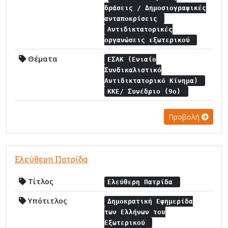
δράσεις / Δημοσιογραφικές
ανταποκρίσεις
Αντιδικτατορικές
οργανώσεις εξωτερικού
Θέματα
ΕΣΑΚ (Ενιαίο
Συνδικαλιστικό
Αντιδικτατορικό Κίνημα)
ΚΚΕ/ Συνέδριο (9ο)
Προβολή
Ελεύθερη Πατρίδα
Τίτλος
Ελεύθερη Πατρίδα
Υπότιτλος
Δημοκρατική Εφημερίδα
των Ελλήνων του
Εξωτερικού