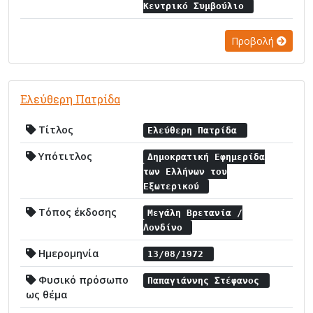
Κεντρικό Συμβούλιο
Προβολή
Ελεύθερη Πατρίδα
Τίτλος
Ελεύθερη Πατρίδα
Υπότιτλος
Δημοκρατική Εφημερίδα
των Ελλήνων του
Εξωτερικού
Τόπος έκδοσης
Μεγάλη Βρετανία /
Λονδίνο
Ημερομηνία
13/08/1972
Φυσικό πρόσωπο
Παπαγιάννης Στέφανος
ως θέμα