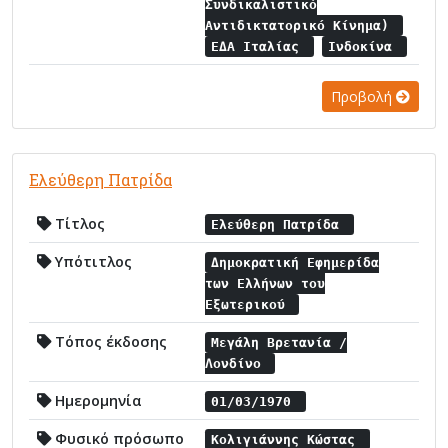
Συνδικαλιστικό
Αντιδικτατορικό Κίνημα)
ΕΔΑ Ιταλίας
Ινδοκίνα
Προβολή
Ελεύθερη Πατρίδα
Τίτλος
Ελεύθερη Πατρίδα
Υπότιτλος
Δημοκρατική Εφημερίδα
των Ελλήνων του
Εξωτερικού
Τόπος έκδοσης
Μεγάλη Βρετανία /
Λονδίνο
Ημερομηνία
01/03/1970
Φυσικό πρόσωπο
Κολιγιάννης Κώστας