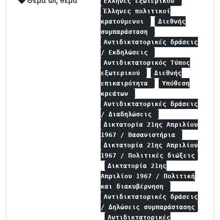
Θέμα ως θέμα
Έλληνες εξωτερικού
Έλληνες πολιτικοί
κρατούμενοι
Διεθνής
συμπαράσταση
Αντιδικτατορικές δράσεις
/ Εκδηλώσεις
Αντιδικτατορικός Τύπος
εξωτερικού
Διεθνής
επικαιρότητα
Υπόθεση
κρεάτων
Αντιδικτατορικές δράσεις
/ Διαδηλώσεις
Δικτατορία 21ης Απριλίου
1967 / Βασανιστήρια
Δικτατορία 21ης Απριλίου
1967 / Πολιτικές διώξεις
Δικτατορία 21ης
Απριλίου 1967 / Πολιτική
και διακυβέρνηση
Αντιδικτατορικές δράσεις
/ Δηλώσεις συμπαράστασης
Αντιδικτατορικές