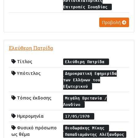
Αντιδικτατορικές
Επιτροπές Σουηδίας
Προβολή
Ελεύθερη Πατρίδα
Τίτλος
Ελεύθερη Πατρίδα
Υπότιτλος
Δημοκρατική Εφημερίδα
των Ελλήνων του
Εξωτερικού
Τόπος έκδοσης
Μεγάλη Βρετανία /
Λονδίνο
Ημερομηνία
17/05/1970
Φυσικό πρόσωπο
Θεοδωράκης Μίκης
ως θέμα
Παπαδιαμάντης Αλέξανδρος