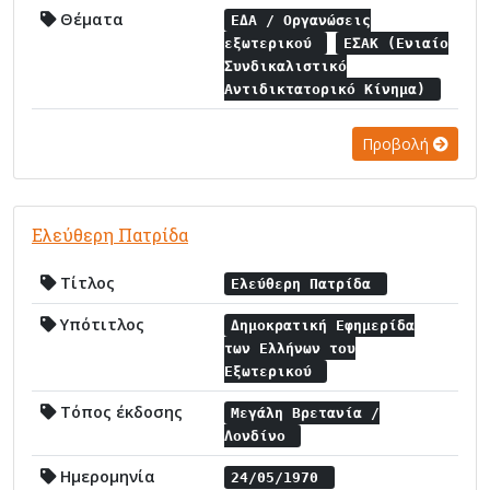
Θέματα
ΕΔΑ / Οργανώσεις
εξωτερικού
ΕΣΑΚ (Ενιαίο
Συνδικαλιστικό
Αντιδικτατορικό Κίνημα)
Προβολή
Ελεύθερη Πατρίδα
Τίτλος
Ελεύθερη Πατρίδα
Υπότιτλος
Δημοκρατική Εφημερίδα
των Ελλήνων του
Εξωτερικού
Τόπος έκδοσης
Μεγάλη Βρετανία /
Λονδίνο
Ημερομηνία
24/05/1970