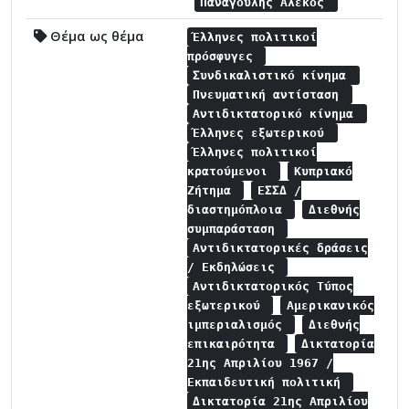
Παναγούλης Αλέκος
Θέμα ως θέμα
Έλληνες πολιτικοί
πρόσφυγες
Συνδικαλιστικό κίνημα
Πνευματική αντίσταση
Αντιδικτατορικό κίνημα
Έλληνες εξωτερικού
Έλληνες πολιτικοί
κρατούμενοι
Κυπριακό
Ζήτημα
ΕΣΣΔ /
διαστημόπλοια
Διεθνής
συμπαράσταση
Αντιδικτατορικές δράσεις
/ Εκδηλώσεις
Αντιδικτατορικός Τύπος
εξωτερικού
Αμερικανικός
ιμπεριαλισμός
Διεθνής
επικαιρότητα
Δικτατορία
21ης Απριλίου 1967 /
Εκπαιδευτική πολιτική
Δικτατορία 21ης Απριλίου