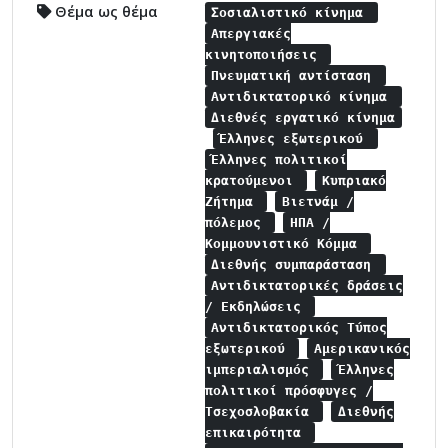
Θέμα ως θέμα
Σοσιαλιστικό κίνημα
Απεργιακές
κινητοποιήσεις
Πνευματική αντίσταση
Αντιδικτατορικό κίνημα
Διεθνές εργατικό κίνημα
Έλληνες εξωτερικού
Έλληνες πολιτικοί
κρατούμενοι
Κυπριακό
Ζήτημα
Βιετνάμ /
πόλεμος
ΗΠΑ /
Κομμουνιστικό Κόμμα
Διεθνής συμπαράσταση
Αντιδικτατορικές δράσεις
/ Εκδηλώσεις
Αντιδικτατορικός Τύπος
εξωτερικού
Αμερικανικός
ιμπεριαλισμός
Έλληνες
πολιτικοί πρόσφυγες /
Τσεχοσλοβακία
Διεθνής
επικαιρότητα