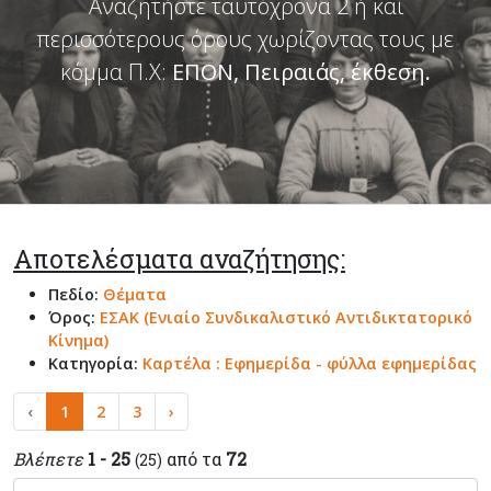
Αναζητήστε ταυτόχρονα 2 ή και
περισσότερους όρους χωρίζοντας τους με
κόμμα Π.Χ:
ΕΠΟΝ, Πειραιάς, έκθεση
.
Αποτελέσματα αναζήτησης:
Πεδίο:
Θέματα
Όρος:
ΕΣΑΚ (Ενιαίο Συνδικαλιστικό Αντιδικτατορικό
Κίνημα)
Κατηγορία:
Καρτέλα : Εφημερίδα - φύλλα εφημερίδας
‹
1
2
3
›
Βλέπετε
1 - 25
από τα
72
(25)