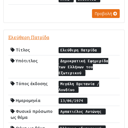
Προβολή
Ελεύθερη Πατρίδα
Τίτλος
Ελεύθερη Πατρίδα
Υπότιτλος
Δημοκρατική Εφημερίδα
των Ελλήνων του
Εξωτερικού
Τόπος έκδοσης
Μεγάλη Βρετανία /
Λονδίνο
Ημερομηνία
13/06/1974
Φυσικό πρόσωπο
Αμπατιέλος Αντώνης
ως θέμα