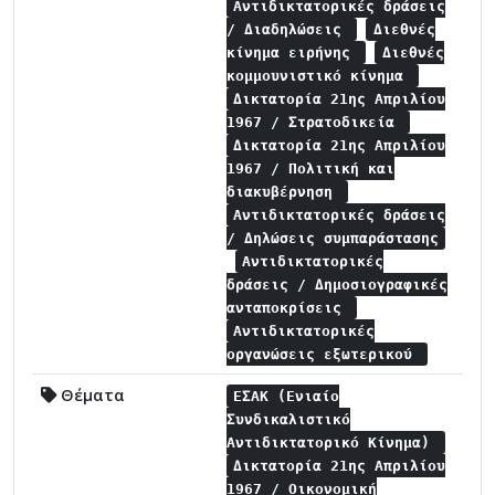
Αντιδικτατορικές δράσεις
/ Διαδηλώσεις
Διεθνές
κίνημα ειρήνης
Διεθνές
κομμουνιστικό κίνημα
Δικτατορία 21ης Απριλίου
1967 / Στρατοδικεία
Δικτατορία 21ης Απριλίου
1967 / Πολιτική και
διακυβέρνηση
Αντιδικτατορικές δράσεις
/ Δηλώσεις συμπαράστασης
Αντιδικτατορικές
δράσεις / Δημοσιογραφικές
ανταποκρίσεις
Αντιδικτατορικές
οργανώσεις εξωτερικού
Θέματα
ΕΣΑΚ (Ενιαίο
Συνδικαλιστικό
Αντιδικτατορικό Κίνημα)
Δικτατορία 21ης Απριλίου
1967 / Οικονομική