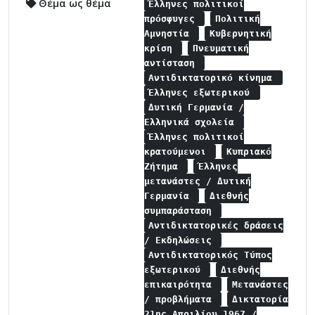
Θέμα ως θέμα
Έλληνες πολιτικοί
πρόσφυγες
Πολιτική
Αμνηστία
Κυβερνητική
κρίση
Πνευματική
αντίσταση
Αντιδικτατορικό κίνημα
Έλληνες εξωτερικού
Δυτική Γερμανία /
Ελληνικά σχολεία
Έλληνες πολιτικοί
κρατούμενοι
Κυπριακό
Ζήτημα
Έλληνες
μετανάστες / Δυτική
Γερμανία
Διεθνής
συμπαράσταση
Αντιδικτατορικές δράσεις
/ Εκδηλώσεις
Αντιδικτατορικός Τύπος
εξωτερικού
Διεθνής
επικαιρότητα
Μετανάστες
/ προβλήματα
Δικτατορία
21ης Απριλίου 1967 /