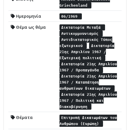
Griechenland
Ημερομηνία
06/1969
Θέμα ως θέμα
Δικτατορία Μεταξά
Αντικομμουνισμός
Αντιδικτατορικός Τύπος
εξωτερικού
Δικτατορία
21ης Απριλίου 1967 /
Εξωτερική πολιτική
Δικτατορία 21ης Απριλίου
1967 / Προπαγάνδα
Δικτατορία 21ης Απριλίου
1967 / Καταπάτηση
ανθρωπίνων δικαιωμάτων
Δικτατορία 21ης Απριλίου
1967 / Πολιτική και
διακυβέρνηση
Θέματα
Επιτροπή Δικαιωμάτων του
Ανθρώπου (Ευρώπη)