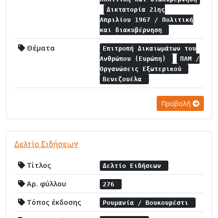
Δικτατορία 21ης
Απριλίου 1967 / Πολιτική
και διακυβέρνηση
Θέματα
Επιτροπή Δικαιωμάτων του
Ανθρώπου (Ευρώπη)
ΠΑΜ /
Οργανώσεις Εξωτερικού
Βενεζουέλα
Προβολή
Δελτίο Ειδήσεων
Τίτλος
Δελτίο Ειδήσεων
Αρ. φύλλου
276
Τόπος έκδοσης
Ρουμανία / Βουκουρέστι