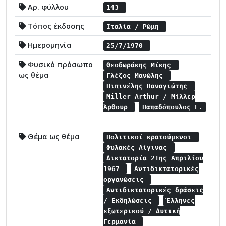
Αρ. φύλλου
143
Τόπος έκδοσης
Ιταλία / Ρώμη
Ημερομηνία
25/7/1970
Φυσικό πρόσωπο
Θεοδωράκης Μίκης
ως θέμα
Γλέζος Μανώλης
Πιπινέλης Παναγιώτης
Miller Arthur / Μίλλερ
Άρθουρ
Παπαδόπουλος Γ.
Θέμα ως θέμα
Πολιτικοί κρατούμενοι
Φυλακές Αίγινας
Δικτατορία 21ης Απριλίου
1967
Αντιδικτατορικές
οργανώσεις
Αντιδικτατορικές δράσεις
/ Εκδηλώσεις
Έλληνες
εξωτερικού / Δυτική
Γερμανία