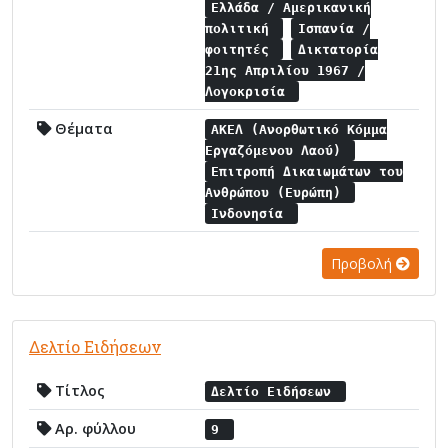
Ελλάδα / Αμερικανική
πολιτική
Ισπανία /
φοιτητές
Δικτατορία
21ης Απριλίου 1967 /
Λογοκρισία
Θέματα
ΑΚΕΛ (Ανορθωτικό Κόμμα
Εργαζόμενου Λαού)
Επιτροπή Δικαιωμάτων του
Ανθρώπου (Ευρώπη)
Ινδονησία
Προβολή
Δελτίο Ειδήσεων
Τίτλος
Δελτίο Ειδήσεων
Αρ. φύλλου
9