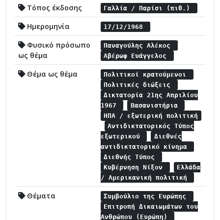
Τόπος έκδοσης
Γαλλία / Παρίσι (πιθ.)
Ημερομηνία
17/12/1968
Φυσικό πρόσωπο
Παναγούλης Αλέκος
ως θέμα
Αβέρωφ Ευάγγελος
Θέμα ως θέμα
Πολιτικοί κρατούμενοι
Πολιτικές διώξεις
Δικτατορία 21ης Απριλίου
1967
Βασανιστήρια
ΗΠΑ / εξωτερική πολιτική
Αντιδικτατορικός Τύπος
εξωτερικού
Διεθνές
αντιδικτατορικό κίνημα
Διεθνής Τύπος
Κυβέρνηση Νίξον
Ελλάδα
/ Αμερικανική πολιτική
Θέματα
Συμβούλιο της Ευρώπης
Επιτροπή Δικαιωμάτων του
Ανθρώπου (Ευρώπη)