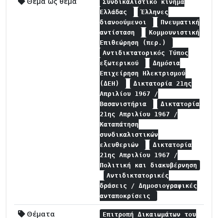
Θέμα ως θέμα
Συνδικαλιστικό κίνημα
Ελλάδας
Έλληνες
διανοούμενοι
Πνευματική
αντίσταση
Κομμουνιστική
Επιθεώρηση (περ.)
Αντιδικτατορικός Τύπος
εξωτερικού
Δημόσια
Επιχείρηση Ηλεκτρισμού
(ΔΕΗ)
Δικτατορία 21ης
Απριλίου 1967 /
Βασανιστήρια
Δικτατορία
21ης Απριλίου 1967 /
Καταπάτηση
συνδικαλιστικών
ελευθεριών
Δικτατορία
21ης Απριλίου 1967 /
Πολιτική και διακυβέρνηση
Αντιδικτατορικές
δράσεις / Δημοσιογραφικές
ανταποκρίσεις
Θέματα
Επιτροπή Δικαιωμάτων του