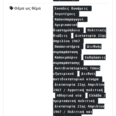
Θέμα ως θέμα
Ένοπλες δυνάμεις
Λογοτέχνες
Καπνοπαραγωγοί
Αμερικανικό
διαστημόπλοιο
Πολιτικές
διώξεις
Δικτατορία 21ης
Απριλίου 1967
Βασανιστήρια
Διεθνής
συμπαράσταση
Καπνεμπόριο
Εκδηλώσεις
συμπαράστασης
Αντιδικτατορικός Τύπος
εξωτερικού
Διεθνές
αντιδικτατορικό κίνημα
Δικτατορία 21ης Απριλίου
1967 / Αγροτική πολιτική
Αθλητικά νέα
Ελλάδα /
Αμερικανική πολιτική
Δικτατορία 21ης Απριλίου
1967 / Πολιτική και