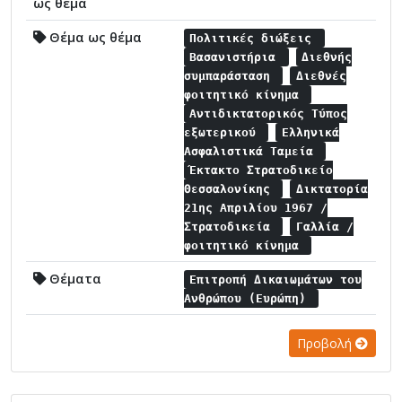
ως θέμα
Θέμα ως θέμα
Πολιτικές διώξεις
Βασανιστήρια
Διεθνής
συμπαράσταση
Διεθνές
φοιτητικό κίνημα
Αντιδικτατορικός Τύπος
εξωτερικού
Ελληνικά
Ασφαλιστικά Ταμεία
Έκτακτο Στρατοδικείο
Θεσσαλονίκης
Δικτατορία
21ης Απριλίου 1967 /
Στρατοδικεία
Γαλλία /
φοιτητικό κίνημα
Θέματα
Επιτροπή Δικαιωμάτων του
Ανθρώπου (Ευρώπη)
Προβολή