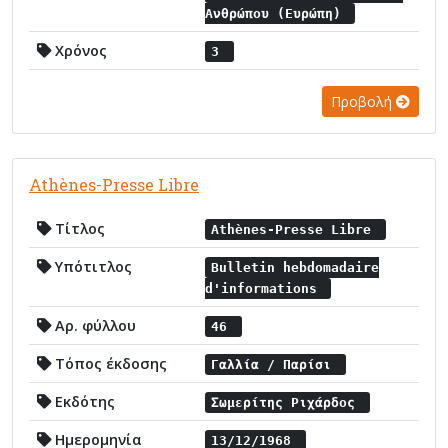
Ανθρώπου (Ευρώπη)
Χρόνος
3
Προβολή
Athènes-Presse Libre
Τίτλος
Athènes-Presse Libre
Υπότιτλος
Bulletin hebdomadaire
d'informations
Αρ. φύλλου
46
Τόπος έκδοσης
Γαλλία / Παρίσι
Εκδότης
Σωμερίτης Ριχάρδος
Ημερομηνία
13/12/1968