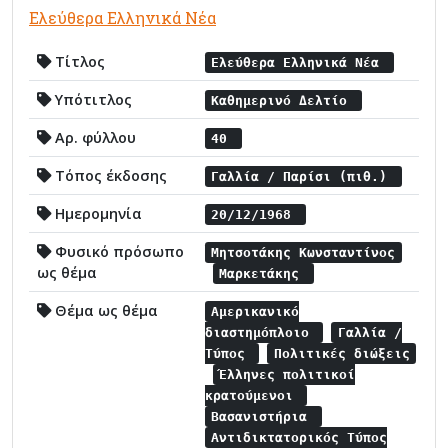
Ελεύθερα Ελληνικά Νέα
Τίτλος
Ελεύθερα Ελληνικά Νέα
Υπότιτλος
Καθημερινό Δελτίο
Αρ. φύλλου
40
Τόπος έκδοσης
Γαλλία / Παρίσι (πιθ.)
Ημερομηνία
20/12/1968
Φυσικό πρόσωπο
Μητσοτάκης Κωνσταντίνος
ως θέμα
Μαρκετάκης
Θέμα ως θέμα
Αμερικανικό
διαστημόπλοιο
Γαλλία /
Τύπος
Πολιτικές διώξεις
Έλληνες πολιτικοί
κρατούμενοι
Βασανιστήρια
Αντιδικτατορικός Τύπος