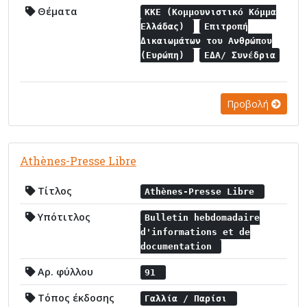
Θέματα
ΚΚΕ (Κομμουνιστικό Κόμμα
Ελλάδας)
Επιτροπή
Δικαιωμάτων του Ανθρώπου
(Ευρώπη)
ΕΔΑ/ Συνέδρια
Προβολή
Athènes-Presse Libre
Τίτλος
Athènes-Presse Libre
Υπότιτλος
Bulletin hebdomadaire
d'informations et de
documentation
Αρ. φύλλου
91
Τόπος έκδοσης
Γαλλία / Παρίσι