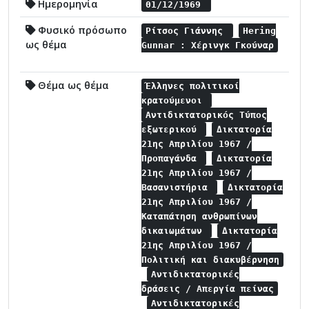
Ημερομηνία
01/12/1969
Φυσικό πρόσωπο
Ρίτσος Γιάννης
Hering
ως θέμα
Gunnar : Χέρινγκ Γκούναρ
Θέμα ως θέμα
Έλληνες πολιτικοί
κρατούμενοι
Αντιδικτατορικός Τύπος
εξωτερικού
Δικτατορία
21ης Απριλίου 1967 /
Προπαγάνδα
Δικτατορία
21ης Απριλίου 1967 /
Βασανιστήρια
Δικτατορία
21ης Απριλίου 1967 /
Καταπάτηση ανθρωπίνων
δικαιωμάτων
Δικτατορία
21ης Απριλίου 1967 /
Πολιτική και διακυβέρνηση
Αντιδικτατορικές
δράσεις / Απεργία πείνας
Αντιδικτατορικές