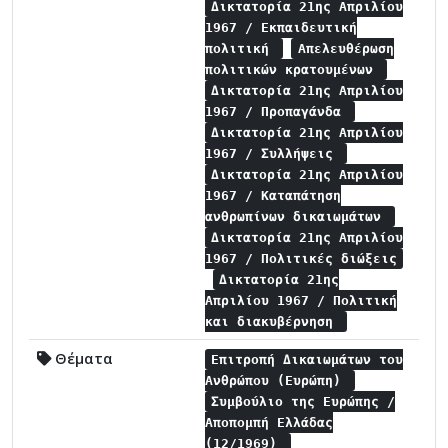
Δικτατορία 21ης Απριλίου
1967 / Εκπαιδευτική
πολιτική
Απελευθέρωση
πολιτικών κρατουμένων
Δικτατορία 21ης Απριλίου
1967 / Προπαγάνδα
Δικτατορία 21ης Απριλίου
1967 / Συλλήψεις
Δικτατορία 21ης Απριλίου
1967 / Καταπάτηση
ανθρωπίνων δικαιωμάτων
Δικτατορία 21ης Απριλίου
1967 / Πολιτικές διώξεις
Δικτατορία 21ης
Απριλίου 1967 / Πολιτική
και διακυβέρνηση
Θέματα
Επιτροπή Δικαιωμάτων του
Ανθρώπου (Ευρώπη)
Συμβούλιο της Ευρώπης /
Αποπομπή Ελλάδας
(12/1969)