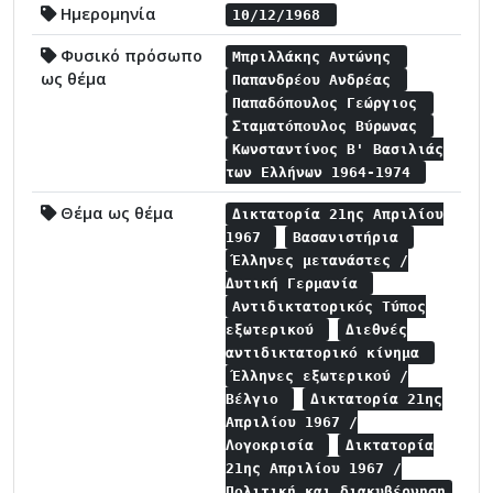
Ημερομηνία
10/12/1968
Φυσικό πρόσωπο
Μπριλλάκης Αντώνης
ως θέμα
Παπανδρέου Ανδρέας
Παπαδόπουλος Γεώργιος
Σταματόπουλος Βύρωνας
Κωνσταντίνος Β' Βασιλιάς
των Ελλήνων 1964-1974
Θέμα ως θέμα
Δικτατορία 21ης Απριλίου
1967
Βασανιστήρια
Έλληνες μετανάστες /
Δυτική Γερμανία
Αντιδικτατορικός Τύπος
εξωτερικού
Διεθνές
αντιδικτατορικό κίνημα
Έλληνες εξωτερικού /
Βέλγιο
Δικτατορία 21ης
Απριλίου 1967 /
Λογοκρισία
Δικτατορία
21ης Απριλίου 1967 /
Πολιτική και διακυβέρνηση