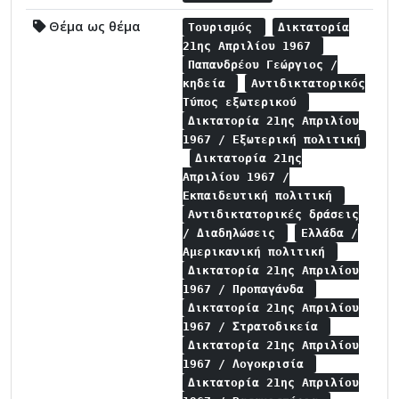
Θέμα ως θέμα
Τουρισμός
Δικτατορία
21ης Απριλίου 1967
Παπανδρέου Γεώργιος /
κηδεία
Αντιδικτατορικός
Τύπος εξωτερικού
Δικτατορία 21ης Απριλίου
1967 / Εξωτερική πολιτική
Δικτατορία 21ης
Απριλίου 1967 /
Εκπαιδευτική πολιτική
Αντιδικτατορικές δράσεις
/ Διαδηλώσεις
Ελλάδα /
Αμερικανική πολιτική
Δικτατορία 21ης Απριλίου
1967 / Προπαγάνδα
Δικτατορία 21ης Απριλίου
1967 / Στρατοδικεία
Δικτατορία 21ης Απριλίου
1967 / Λογοκρισία
Δικτατορία 21ης Απριλίου