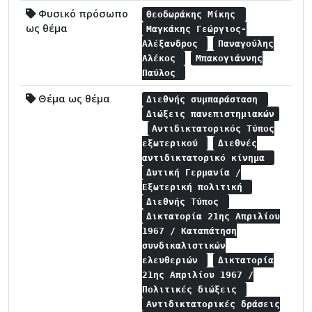
Φυσικό πρόσωπο
Θεοδωράκης Μίκης
ως θέμα
Μαγκάκης Γεώργιος-
Αλέξανδρος
Παναγούλης
Αλέκος
Μπακογιάννης
Παύλος
Θέμα ως θέμα
Διεθνής συμπαράσταση
Διώξεις πανεπιστημιακών
Αντιδικτατορικός Τύπος
εξωτερικού
Διεθνές
αντιδικτατορικό κίνημα
Δυτική Γερμανία /
Εξωτερική πολιτική
Διεθνής Τύπος
Δικτατορία 21ης Απριλίου
1967 / Καταπάτηση
συνδικαλιστικών
ελευθεριών
Δικτατορία
21ης Απριλίου 1967 /
Πολιτικές διώξεις
Αντιδικτατορικές δράσεις