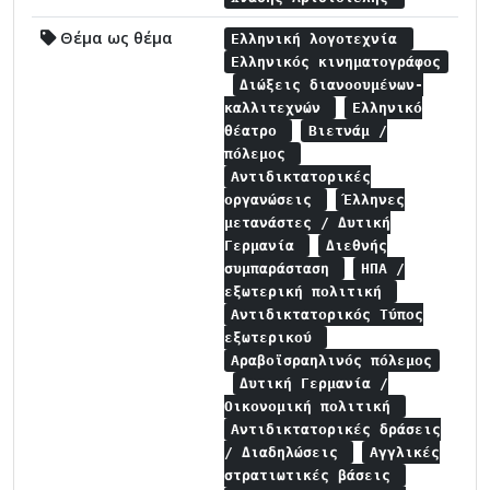
Θέμα ως θέμα
Ελληνική λογοτεχνία
Ελληνικός κινηματογράφος
Διώξεις διανοουμένων-
καλλιτεχνών
Ελληνικό
θέατρο
Βιετνάμ /
πόλεμος
Αντιδικτατορικές
οργανώσεις
Έλληνες
μετανάστες / Δυτική
Γερμανία
Διεθνής
συμπαράσταση
ΗΠΑ /
εξωτερική πολιτική
Αντιδικτατορικός Τύπος
εξωτερικού
Αραβοϊσραηλινός πόλεμος
Δυτική Γερμανία /
Οικονομική πολιτική
Αντιδικτατορικές δράσεις
/ Διαδηλώσεις
Αγγλικές
στρατιωτικές βάσεις