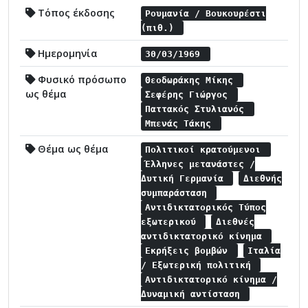
Τόπος έκδοσης
Ρουμανία / Βουκουρέστι
(πιθ.)
Ημερομηνία
30/03/1969
Φυσικό πρόσωπο
Θεοδωράκης Μίκης
ως θέμα
Σεφέρης Γιώργος
Παττακός Στυλιανός
Μπενάς Τάκης
Θέμα ως θέμα
Πολιτικοί κρατούμενοι
Έλληνες μετανάστες /
Δυτική Γερμανία
Διεθνής
συμπαράσταση
Αντιδικτατορικός Τύπος
εξωτερικού
Διεθνές
αντιδικτατορικό κίνημα
Εκρήξεις βομβών
Ιταλία
/ Εξωτερική πολιτική
Αντιδικτατορικό κίνημα /
Δυναμική αντίσταση