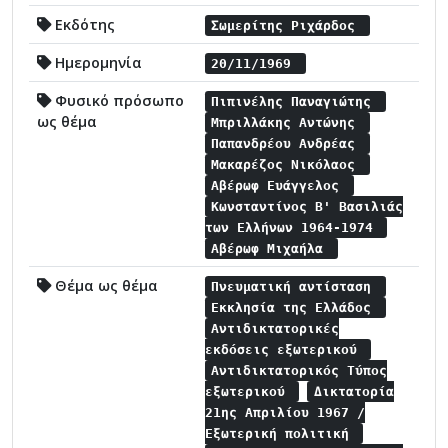
Εκδότης
Σωμερίτης Ριχάρδος
Ημερομηνία
20/11/1969
Φυσικό πρόσωπο
Πιπινέλης Παναγιώτης
ως θέμα
Μπριλλάκης Αντώνης
Παπανδρέου Ανδρέας
Μακαρέζος Νικόλαος
Αβέρωφ Ευάγγελος
Κωνσταντίνος Β' Βασιλιάς
των Ελλήνων 1964-1974
Αβέρωφ Μιχαήλα
Θέμα ως θέμα
Πνευματική αντίσταση
Εκκλησία της Ελλάδος
Αντιδικτατορικές
εκδόσεις εξωτερικού
Αντιδικτατορικός Τύπος
εξωτερικού
Δικτατορία
21ης Απριλίου 1967 /
Εξωτερική πολιτική