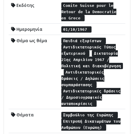
Εκδότης
Comite Suisse pour le
Retour de la Democratie
en Grece
Ημερομηνία
01/10/1967
Θέμα ως θέμα
Παιδιά εξορίστων
Αντιδικτατορικός Τύπος
εξωτερικού
Δικτατορία
21ης Απριλίου 1967 /
Πολιτική και διακυβέρνηση
Αντιδικτατορικές
δράσεις / Δηλώσεις
συμπαράστασης
Αντιδικτατορικές δράσεις
/ Δημοσιογραφικές
ανταποκρίσεις
Θέματα
Συμβούλιο της Ευρώπης
Επιτροπή Δικαιωμάτων του
Ανθρώπου (Ευρώπη)