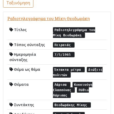
Ταξινόμηση
Ραδιοτηλεγράφημα του Μίκη Θεοδωράκη
Τίτλος
Ραδιοτηλεγράφημα του
Μίκη Θεοδωράκη
Τόπος σύνταξης
Πειραιάς
Ημερομηνία
7/5/1965
σύνταξης
Θέμα ως θέμα
Έκτακτα μέτρα
Διώξεις
πολιτών
Θέματα
Λάρισα
Κοκκινόγη
Ελασσόνας
Πύθιο
Λάρισας
Συντάκτης
Θεοδωράκης Μίκης