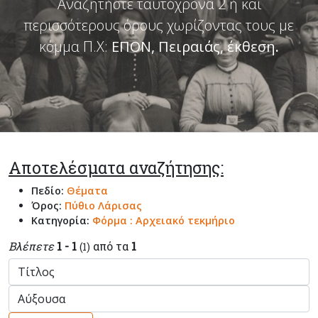
Αναζητήστε ταυτόχρονα 2 ή και
περισσότερους όρους χωρίζοντας τους με
κόμμα Π.Χ:
ΕΠΟΝ, Πειραιάς, έκθεση
.
Αποτελέσματα αναζήτησης:
Πεδίο:
Θέματα
Όρος:
Πύθιο Λάρισας
Κατηγορία:
Φόρμα : Αρχειακό τεκμήριο
Βλέπετε
1 - 1
από τα
1
(1)