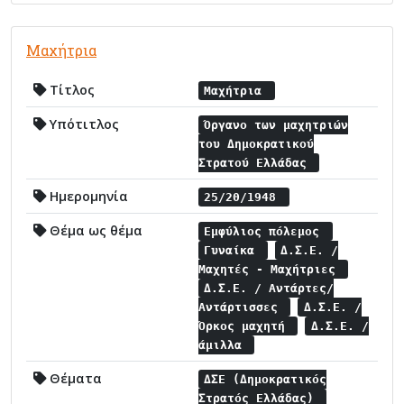
Μαχήτρια
Τίτλος
Μαχήτρια
Υπότιτλος
Όργανο των μαχητριών
του Δημοκρατικού
Στρατού Ελλάδας
Ημερομηνία
25/20/1948
Θέμα ως θέμα
Εμφύλιος πόλεμος
Γυναίκα
Δ.Σ.Ε. /
Μαχητές - Μαχήτριες
Δ.Σ.Ε. / Αντάρτες/
Αντάρτισσες
Δ.Σ.Ε. /
Όρκος μαχητή
Δ.Σ.Ε. /
άμιλλα
Θέματα
ΔΣΕ (Δημοκρατικός
Στρατός Ελλάδας)