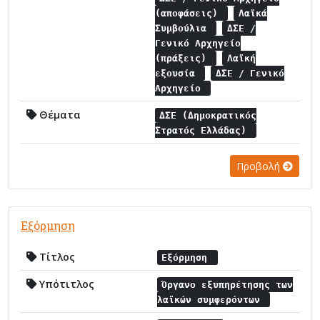
(αποφάσεις)
Λαϊκά
Συμβούλια
ΔΣΕ /
Γενικό Αρχηγείο
(πράξεις)
Λαϊκή
εξουσία
ΔΣΕ / Γενικό
Αρχηγείο
Θέματα
ΔΣΕ (Δημοκρατικός
Στρατός Ελλάδας)
Προβολή
Εξόρμηση
Τίτλος
Εξόρμηση
Υπότιτλος
Όργανο εξυπηρέτησης των
λαϊκών συμφερόντων