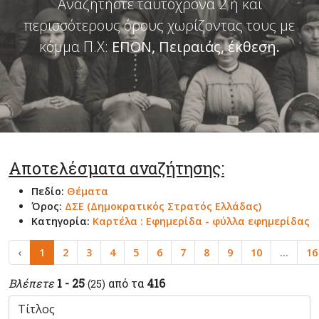
Αναζητήστε ταυτόχρονα 2 ή και
περισσότερους όρους χωρίζοντας τους με
κόμμα Π.Χ:
ΕΠΟΝ, Πειραιάς, έκθεση
.
Αποτελέσματα αναζήτησης:
Πεδίο:
Θέματα
Όρος:
ΔΣΕ (Δημοκρατικός Στρατός Ελλάδας)
Κατηγορία:
Καρτέλα : Εφημερίδα - φύλλα εφημερίδας
‹
1
2
3
4
5
6
7
8
9
10
...
16
Βλέπετε
1 - 25
από τα
416
(25)