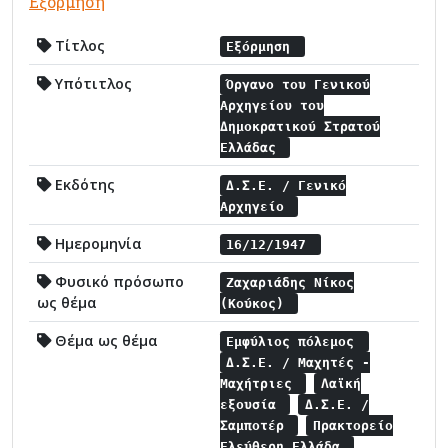
Εξόρμηση
Τίτλος
Εξόρμηση
Υπότιτλος
Όργανο του Γενικού
Αρχηγείου του
Δημοκρατικού Στρατού
Ελλάδας
Εκδότης
Δ.Σ.Ε. / Γενικό
Αρχηγείο
Ημερομηνία
16/12/1947
Φυσικό πρόσωπο
Ζαχαριάδης Νίκος
ως θέμα
(Κούκος)
Θέμα ως θέμα
Εμφύλιος πόλεμος
Δ.Σ.Ε. / Μαχητές -
Μαχήτριες
Λαϊκή
εξουσία
Δ.Σ.Ε. /
Σαμποτέρ
Πρακτορείο
Ελεύθερη Ελλάδα