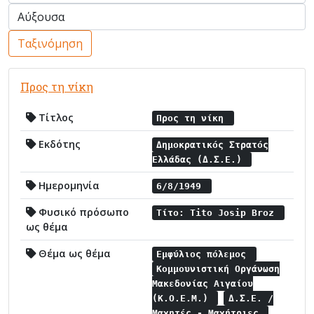
Ταξινόμηση
Προς τη νίκη
Τίτλος
Προς τη νίκη
Εκδότης
Δημοκρατικός Στρατός
Ελλάδας (Δ.Σ.Ε.)
Ημερομηνία
6/8/1949
Φυσικό πρόσωπο
Τίτο: Tito Josip Broz
ως θέμα
Θέμα ως θέμα
Εμφύλιος πόλεμος
Κομμουνιστική Οργάνωση
Μακεδονίας Αιγαίου
(Κ.Ο.Ε.Μ.)
Δ.Σ.Ε. /
Μαχητές - Μαχήτριες