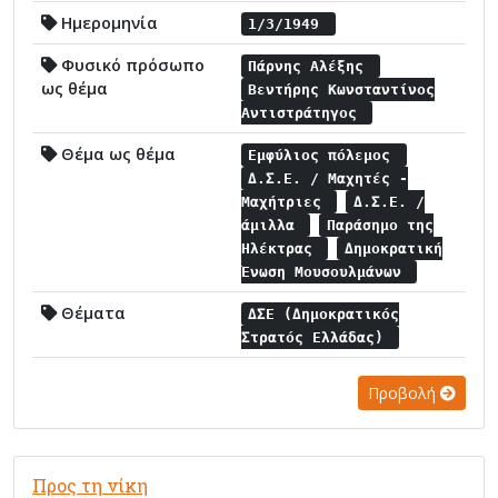
Ημερομηνία
1/3/1949
Φυσικό πρόσωπο
Πάρνης Αλέξης
ως θέμα
Βεντήρης Κωνσταντίνος
Αντιστράτηγος
Θέμα ως θέμα
Εμφύλιος πόλεμος
Δ.Σ.Ε. / Μαχητές -
Μαχήτριες
Δ.Σ.Ε. /
άμιλλα
Παράσημο της
Ηλέκτρας
Δημοκρατική
Ένωση Μουσουλμάνων
Θέματα
ΔΣΕ (Δημοκρατικός
Στρατός Ελλάδας)
Προβολή
Προς τη νίκη