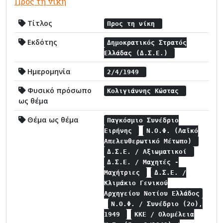
Προς τη νίκη
Τίτλος
Προς τη νίκη
Εκδότης
Δημοκρατικός Στρατός
Ελλάδας (Δ.Σ.Ε.)
Ημερομηνία
2/4/1949
Φυσικό πρόσωπο
Κολιγιάννης Κώστας
ως θέμα
Θέμα ως θέμα
Παγκόσμιο Συνέδριο
Ειρήνης
Ν.Ο.Φ. (Λαϊκό
Απελευθερωτικό Μέτωπο)
Δ.Σ.Ε. / Αξιωματικοί
Δ.Σ.Ε. / Μαχητές -
Μαχήτριες
Δ.Σ.Ε. /
Κλιμάκιο Γενικού
Αρχηγείου Νοτίου Ελλάδος
Ν.Ο.Φ. / Συνέδριο (2ο),
1949
ΚΚΕ / Ολομέλεια