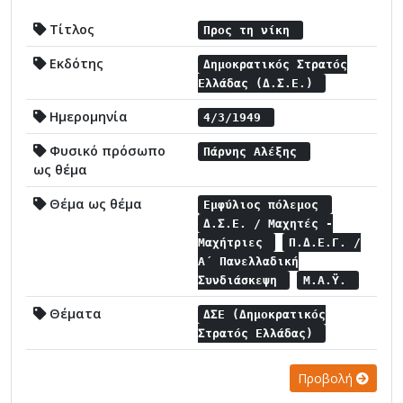
Τίτλος
Προς τη νίκη
Εκδότης
Δημοκρατικός Στρατός
Ελλάδας (Δ.Σ.Ε.)
Ημερομηνία
4/3/1949
Φυσικό πρόσωπο
Πάρνης Αλέξης
ως θέμα
Θέμα ως θέμα
Εμφύλιος πόλεμος
Δ.Σ.Ε. / Μαχητές -
Μαχήτριες
Π.Δ.Ε.Γ. /
Α΄ Πανελλαδική
Συνδιάσκεψη
Μ.Α.Ϋ.
Θέματα
ΔΣΕ (Δημοκρατικός
Στρατός Ελλάδας)
Προβολή