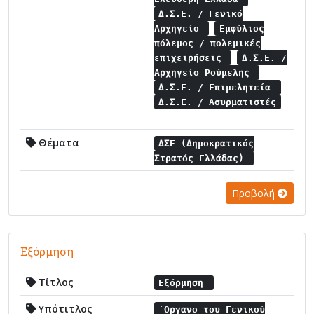
Δ.Σ.Ε. / Γενικό
Αρχηγείο
Εμφύλιος
πόλεμος / πολεμικές
επιχειρήσεις
Δ.Σ.Ε. /
Αρχηγείο Ρούμελης
Δ.Σ.Ε. / Επιμελητεία
Δ.Σ.Ε. / Ασυρματιστές
Θέματα
ΔΣΕ (Δημοκρατικός
Στρατός Ελλάδας)
Προβολή
Εξόρμηση
Τίτλος
Εξόρμηση
Υπότιτλος
΄Οργανο του Γενικού