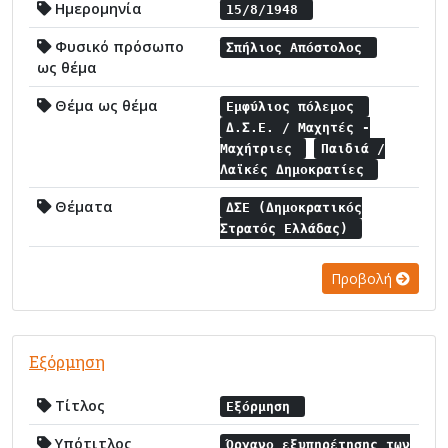
Ημερομηνία
15/8/1948
Φυσικό πρόσωπο
Σπήλιος Απόστολος
ως θέμα
Θέμα ως θέμα
Εμφύλιος πόλεμος
Δ.Σ.Ε. / Μαχητές -
Μαχήτριες
Παιδιά /
Λαϊκές Δημοκρατίες
Θέματα
ΔΣΕ (Δημοκρατικός
Στρατός Ελλάδας)
Προβολή
Εξόρμηση
Τίτλος
Εξόρμηση
Υπότιτλος
Όργανο εξυπηρέτησης των