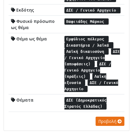
Εκδότης
ΔΣΕ / Γενικό Αρχηγείο
Φυσικό πρόσωπο
Βαφειάδης Μάρκος
ως θέμα
Θέμα ως θέμα
Εμφύλιος πόλεμος
Δικαστήρια / λαϊκά
Λαϊκή δικαιοσύνη
ΔΣΕ
/ Γενικό Αρχηγείο
(αποφάσεις)
ΔΣΕ /
Γενικό Αρχηγείο
(πράξεις)
Λαϊκή
εξουσία
ΔΣΕ / Γενικό
Αρχηγείο
Θέματα
ΔΣΕ (Δημοκρατικός
Στρατός Ελλάδας)
Προβολή