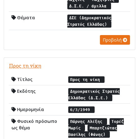
Δ.Σ.Ε. / άμιλλα
Θέματα
ΔΣΕ (Δημοκρατικός
Στρατός Ελλάδας)
Προβολή
Προς τη νίκη
Τίτλος
Προς τη νίκη
Εκδότης
Δημοκρατικός Στρατός
Ελλάδας (Δ.Σ.Ε.)
Ημερομηνία
6/3/1949
Φυσικό πρόσωπο
Πάρνης Αλέξης
Τορέζ
ως θέμα
Μωρίς
Μπαρτζιώτας
Βασίλης (Φάνης)