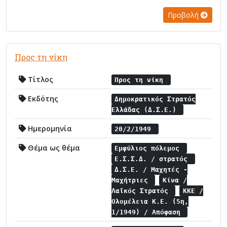
Προβολή
Προς τη νίκη
Τίτλος
Προς τη νίκη
Εκδότης
Δημοκρατικός Στρατός
Ελλάδας (Δ.Σ.Ε.)
Ημερομηνία
20/2/1949
Θέμα ως θέμα
Εμφύλιος πόλεμος
Ε.Σ.Σ.Δ. / στρατός
Δ.Σ.Ε. / Μαχητές -
Μαχήτριες
Κίνα /
Λαϊκός Στρατός
ΚΚΕ /
Ολομέλεια Κ.Ε. (5η,
1/1949) / Απόφαση