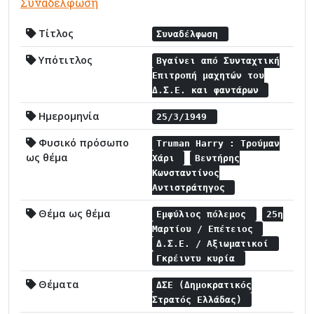
Συναδέλφωση
Τίτλος
Συναδέλφωση
Υπότιτλος
Βγαίνει από Συνταχτική
Επιτροπή μαχητών του
Δ.Σ.Ε. και φαντάρων
Ημερομηνία
25/3/1949
Φυσικό πρόσωπο
Truman Harry : Τρούμαν
ως θέμα
Χάρι
Βεντήρης
Κωνσταντίνος
Αντιστράτηγος
Θέμα ως θέμα
Εμφύλιος πόλεμος
25η
Μαρτίου / Επέτειος
Δ.Σ.Ε. / Αξιωματικοί
Γκρέιντυ κυρία
Θέματα
ΔΣΕ (Δημοκρατικός
Στρατός Ελλάδας)