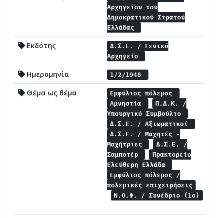
Αρχηγείου του
Δημοκρατικού Στρατού
Ελλάδας
Εκδότης
Δ.Σ.Ε. / Γενικό
Αρχηγείο
Ημερομηνία
1/2/1948
Θέμα ως θέμα
Εμφύλιος πόλεμος
Αμνηστία
Π.Δ.Κ. /
Υπουργικό Συμβούλιο
Δ.Σ.Ε. / Αξιωματικοί
Δ.Σ.Ε. / Μαχητές -
Μαχήτριες
Δ.Σ.Ε. /
Σαμποτέρ
Πρακτορείο
Ελεύθερη Ελλάδα
Εμφύλιος πόλεμος /
πολεμικές επιχειρήσεις
Ν.Ο.Φ. / Συνέδριο (1ο)