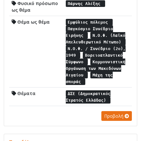
Φυσικό πρόσωπο
Πάρνης Αλέξης
ως θέμα
Θέμα ως θέμα
Εμφύλιος πόλεμος
Παγκόσμιο Συνέδριο
Ειρήνης
Ν.Ο.Φ. (Λαϊκό
Απελευθερωτικό Μέτωπο)
Ν.Ο.Φ. / Συνέδριο (2ο),
1949
Βορειοατλαντικό
Σύμφωνο
Κομμουνιστική
Οργάνωση των Μακεδόνων
Αιγαίου
Μάχη της
σποράς
Θέματα
ΔΣΕ (Δημοκρατικός
Στρατός Ελλάδας)
Προβολή