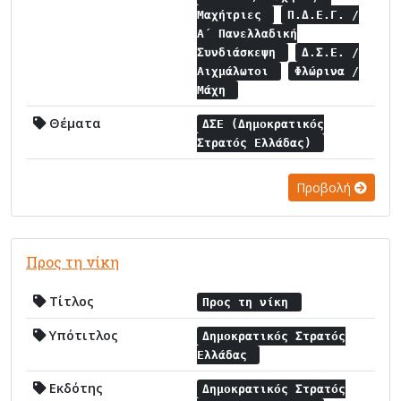
Μαχήτριες
Π.Δ.Ε.Γ. /
Α΄ Πανελλαδική
Συνδιάσκεψη
Δ.Σ.Ε. /
Αιχμάλωτοι
Φλώρινα /
Μάχη
Θέματα
ΔΣΕ (Δημοκρατικός
Στρατός Ελλάδας)
Προβολή
Προς τη νίκη
Τίτλος
Προς τη νίκη
Υπότιτλος
Δημοκρατικός Στρατός
Ελλάδας
Εκδότης
Δημοκρατικός Στρατός