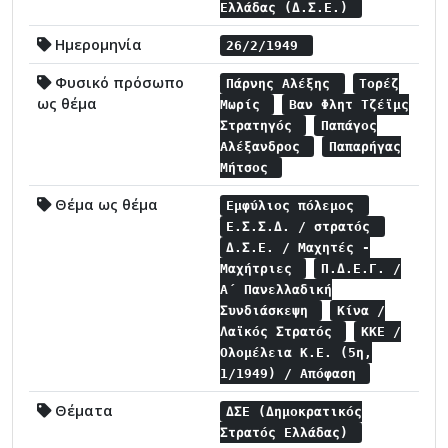
Ελλάδας (Δ.Σ.Ε.)
Ημερομηνία
26/2/1949
Φυσικό πρόσωπο
Πάρνης Αλέξης
Τορέζ
ως θέμα
Μωρίς
Βαν Φλητ Τζέϊμς
Στρατηγός
Παπάγος
Αλέξανδρος
Παπαρήγας
Μήτσος
Θέμα ως θέμα
Εμφύλιος πόλεμος
Ε.Σ.Σ.Δ. / στρατός
Δ.Σ.Ε. / Μαχητές -
Μαχήτριες
Π.Δ.Ε.Γ. /
Α΄ Πανελλαδική
Συνδιάσκεψη
Κίνα /
Λαϊκός Στρατός
ΚΚΕ /
Ολομέλεια Κ.Ε. (5η,
1/1949) / Απόφαση
Θέματα
ΔΣΕ (Δημοκρατικός
Στρατός Ελλάδας)