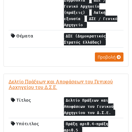
Συμβούλια
ΔΣΕ /
Γενικό Αρχηγείο
(πράξεις)
Λαϊκή
εξουσία
ΔΣΕ / Γενικό
Αρχηγείο
Θέματα
ΔΣΕ (Δημοκρατικός
Στρατός Ελλάδας)
Προβολή
Δελτίο Πράξεων και Αποφάσεων του Γενικού
Αρχηγείου του Δ.Σ.Ε.
Τίτλος
Δελτίο Πράξεων και
Αποφάσεων του Γενικού
Αρχηγείου του Δ.Σ.Ε.
Υπότιτλος
Πράξη αριθ.4-πράξη
αριθ.5