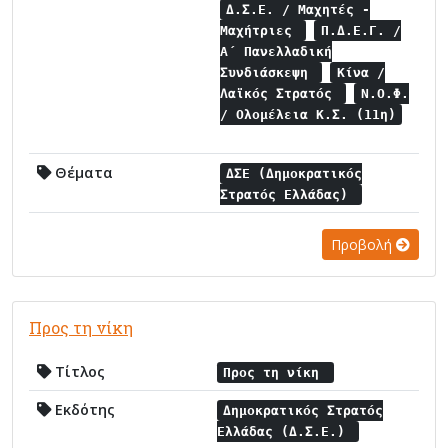
Δ.Σ.Ε. / Μαχητές -
Μαχήτριες
Π.Δ.Ε.Γ. /
Α΄ Πανελλαδική
Συνδιάσκεψη
Κίνα /
Λαϊκός Στρατός
Ν.Ο.Φ.
/ Ολομέλεια Κ.Σ. (11η)
Θέματα
ΔΣΕ (Δημοκρατικός
Στρατός Ελλάδας)
Προβολή
Προς τη νίκη
Τίτλος
Προς τη νίκη
Εκδότης
Δημοκρατικός Στρατός
Ελλάδας (Δ.Σ.Ε.)