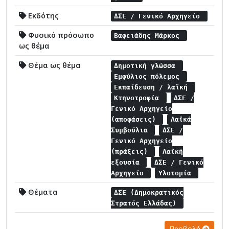
Εκδότης
ΔΣΕ / Γενικό Αρχηγείο
Φυσικό πρόσωπο
Βαφειάδης Μάρκος
ως θέμα
Θέμα ως θέμα
Δημοτική γλώσσα
Εμφύλιος πόλεμος
Εκπαίδευση / λαϊκή
Κτηνοτροφία
ΔΣΕ /
Γενικό Αρχηγείο
(αποφάσεις)
Λαϊκά
Συμβούλια
ΔΣΕ /
Γενικό Αρχηγείο
(πράξεις)
Λαϊκή
εξουσία
ΔΣΕ / Γενικό
Αρχηγείο
Υλοτομία
Θέματα
ΔΣΕ (Δημοκρατικός
Στρατός Ελλάδας)
Προβολή