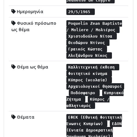
Jeunesse de Chypre
Ημερομηνία
29/5/1965
Φυσικό πρόσωπο
Poquelin Zean Baptiste
ως θέμα
/ Moliere / Μολιέρος
Χριστοδούλου Νίτσα
Θεοδώρου Ντίνος
Γραικός Κώστας
Αλεξάνδρου Νίκος
Θέμα ως θέμα
Καλλιτεχνική έκθεση
Φοιτητικό κίνημα
Κύπρος (νεολαία)
Αρχαιολογικοί θησαυροί
Ποδόσφαιρο
Κυπριακό
Ζήτημα
Κύπρος /
αθλητισμός
Θέματα
ΕΦΕΚ (Εθνική Φοιτητική
Ένωσις Κυπρίων)
ΕΔΟΝ
(Ενιαία Δημοκρατική
Οργάνωση Νεολαίας):