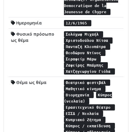
Democratique de la
Jeunesse de Chypre
Ημερομηνία
12/6/1965
Φυσικό πρόσωπο
Σολόχωφ Μιχαήλ
ως θέμα
Χριστοδούλου Νίτσα
Πανταζή Κλεοπάτρα
Θεοδώρου Ντίνος
Σεραφείμ Μάρω
Ζαφείρης Μπάμπης
Χατζηγεωργίου Γιόλα
Θέμα ως θέμα
Θεατρικό φεστιβάλ
Μαθητικό κίνημα
Βιομηχανία
Κύπρος
(νεολαία)
Ερασιτεχνικό θέατρο
ΕΣΣΔ / Νεολαία
Κυπριακό Ζήτημα
Κύπρος / εκπαίδευση