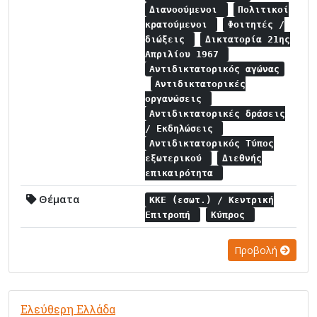
Διανοούμενοι
Πολιτικοί
κρατούμενοι
Φοιτητές /
διώξεις
Δικτατορία 21ης
Απριλίου 1967
Αντιδικτατορικός αγώνας
Αντιδικτατορικές
οργανώσεις
Αντιδικτατορικές δράσεις
/ Εκδηλώσεις
Αντιδικτατορικός Τύπος
εξωτερικού
Διεθνής
επικαιρότητα
Θέματα
ΚΚΕ (εσωτ.) / Κεντρική
Επιτροπή
Κύπρος
Προβολή
Ελεύθερη Ελλάδα