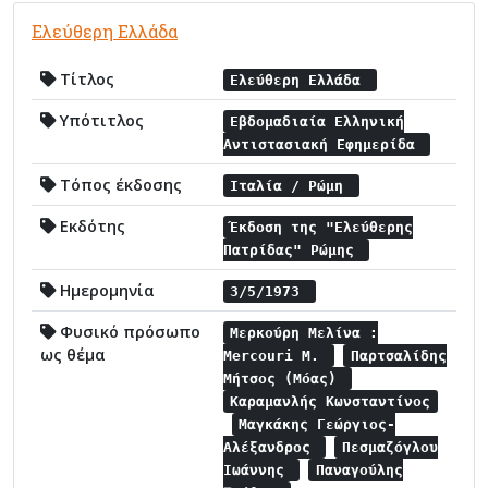
Ελεύθερη Ελλάδα
Τίτλος
Ελεύθερη Ελλάδα
Υπότιτλος
Εβδομαδιαία Ελληνική
Αντιστασιακή Εφημερίδα
Τόπος έκδοσης
Ιταλία / Ρώμη
Εκδότης
Έκδοση της "Ελεύθερης
Πατρίδας" Ρώμης
Ημερομηνία
3/5/1973
Φυσικό πρόσωπο
Μερκούρη Μελίνα :
ως θέμα
Mercouri M.
Παρτσαλίδης
Μήτσος (Μόας)
Καραμανλής Κωνσταντίνος
Μαγκάκης Γεώργιος-
Αλέξανδρος
Πεσμαζόγλου
Ιωάννης
Παναγούλης