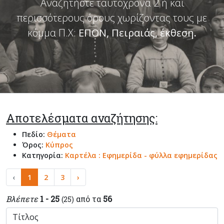
Αναζητήστε ταυτόχρονα 2 ή και
περισσότερους όρους χωρίζοντας τους με
κόμμα Π.Χ:
ΕΠΟΝ, Πειραιάς, έκθεση
.
Αποτελέσματα αναζήτησης:
Πεδίο:
Θέματα
Όρος:
Κύπρος
Κατηγορία:
Καρτέλα : Εφημερίδα - φύλλα εφημερίδας
‹
1
2
3
›
Βλέπετε
1 - 25
από τα
56
(25)