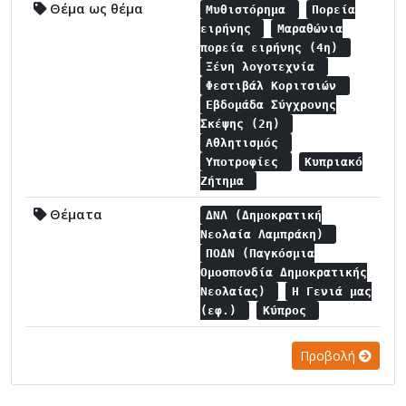
Θέμα ως θέμα
Μυθιστόρημα
Πορεία
ειρήνης
Μαραθώνια
πορεία ειρήνης (4η)
Ξένη λογοτεχνία
Φεστιβάλ Κοριτσιών
Εβδομάδα Σύγχρονης
Σκέψης (2η)
Αθλητισμός
Υποτροφίες
Κυπριακό
Ζήτημα
Θέματα
ΔΝΛ (Δημοκρατική
Νεολαία Λαμπράκη)
ΠΟΔΝ (Παγκόσμια
Ομοσπονδία Δημοκρατικής
Νεολαίας)
Η Γενιά μας
(εφ.)
Κύπρος
Προβολή