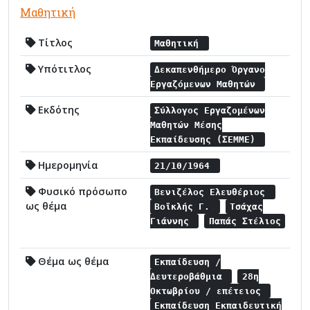
Μαθητική
Τίτλος
Μαθητική
Υπότιτλος
Δεκαπενθήμερο Όργανο
Εργαζόμενων Μαθητών
Εκδότης
Σύλλογος Εργαζομένων
Μαθητών Μέσης
Εκπαίδευσης (ΣΕΜΜΕ)
Ημερομηνία
21/10/1964
Φυσικό πρόσωπο
Βενιζέλος Ελευθέριος
ως θέμα
Βοϊκλής Γ.
Τσάχας
Γιάννης
Παπάς Στέλιος
Θέμα ως θέμα
Εκπαίδευση /
Δευτεροβάθμια
28η
Οκτωβρίου / επέτειος
Εκπαίδευση Εκπαιδευτική