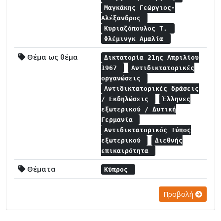
Μαγκάκης Γεώργιος-
Αλέξανδρος
Κυριαζόπουλος Τ.
Φλέμινγκ Αμαλία
Θέμα ως θέμα
Δικτατορία 21ης Απριλίου
1967
Αντιδικτατορικές
οργανώσεις
Αντιδικτατορικές δράσεις
/ Εκδηλώσεις
Έλληνες
εξωτερικού / Δυτική
Γερμανία
Αντιδικτατορικός Τύπος
εξωτερικού
Διεθνής
επικαιρότητα
Θέματα
Κύπρος
Προβολή