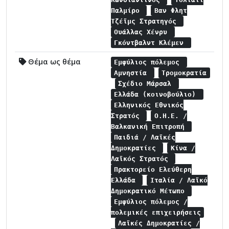
Παλμίρο
Βαν Φλητ
Τζέϊμς Στρατηγός
Ουάλλας Χένρυ
Γκόντβαλντ Κλέμεν
Θέμα ως θέμα
Εμφύλιος πόλεμος
Αμνηστία
Τρομοκρατία
Σχέδιο Μάρσαλ
Ελλάδα (κοινοβούλιο)
Ελληνικός Εθνικός
Στρατός
Ο.Η.Ε. /
Βαλκανική Επιτροπή
Παιδιά / Λαϊκές
Δημοκρατίες
Κίνα /
Λαϊκός Στρατός
Πρακτορείο Ελεύθερη
Ελλάδα
Ιταλία / Λαϊκό
Δημοκρατικό Μέτωπο
Εμφύλιος πόλεμος /
πολεμικές επιχειρήσεις
Λαϊκές Δημοκρατίες /