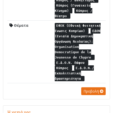
Κύπρος / αθλητισμός
Κύπρος (Γυναικείο
Κίνημα)
Κύπρος /
θέατρο
Θέματα
ΕΦΕΚ (Εθνική Φοιτητική
Ένωσις Κυπρίων)
ΕΔΟΝ
(Ενιαία Δημοκρατική
Οργάνωση Νεολαίας):
Organisation
Democratique de la
Jeunesse de Chypre
Ε.Δ.Ο.Ν. Πάφου
Κύπρος
Ε.Δ.Ο.Ν./
Εκπολιτιστική
δραστηριότητα
Προβολή
Η γενιά μας