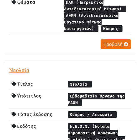
Θέματα
ΠΑΜ (Πατριωτικό
Αντιδικτατορικό Μέτωπο)
ΑΕΜΝ (Αντιδικτατορικό
Εργατικό Μέτωπο
Ναυτεργατών)
Κύπρος
Προβολή
Νεολαία
Τίτλος
Νεολαία
Υπότιτλος
Εβδομαδιαίο Όργανο της
ΕΔΟΝ
Τόπος έκδοσης
Κύπρος / Λευκωσία
Εκδότης
Ε.Δ.Ο.Ν. (Ενιαία
Δημοκρατική Οργάνωση
Νεολαίας): Organisation