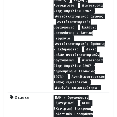
λογοκρισία
Δικτατορία
21ης Απριλίου 1967
Αντιδικτατορικός αγώνας
Αντιδικτατορικές
οργανώσεις
Έλληνες
μετανάστες / Δυτική
Γερμανία
Αντιδικτατορικές δράσεις
/ Εκδηλώσεις
Δίκες
μελών αντιδικτατορικών
οργανώσεων
Δικτατορία
21ης Απριλίου 1967 /
Δημοψήφισμα (Ιούλιος
1973)
Αντιδικτατορικός
Τύπος εξωτερικού
Διεθνής επικαιρότητα
Θέματα
ΠΑΜ / Οργανώσεις
Εξωτερικού
ΚΕΠΠΕ
(Κεντρική Επιτροπή
Πολιτικών Προσφύγων