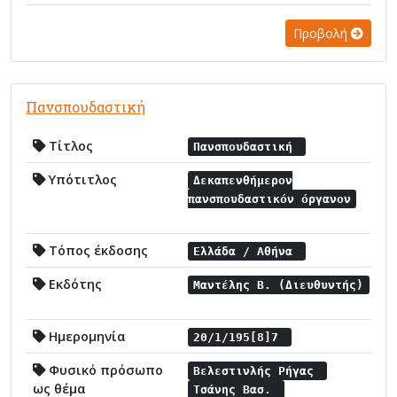
Προβολή
Πανσπουδαστική
Τίτλος
Πανσπουδαστική
Υπότιτλος
Δεκαπενθήμερον
πανσπουδαστικόν όργανον
Τόπος έκδοσης
Ελλάδα / Αθήνα
Εκδότης
Μαντέλης Β. (Διευθυντής)
Ημερομηνία
20/1/195[8]7
Φυσικό πρόσωπο
Βελεστινλής Ρήγας
ως θέμα
Τσάνης Βασ.