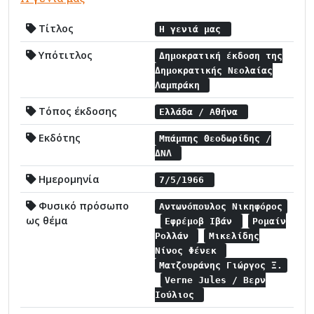
Τίτλος
Η γενιά μας
Υπότιτλος
Δημοκρατική έκδοση της
Δημοκρατικής Νεολαίας
Λαμπράκη
Τόπος έκδοσης
Ελλάδα / Αθήνα
Εκδότης
Μπάμπης Θεοδωρίδης /
ΔΝΛ
Ημερομηνία
7/5/1966
Φυσικό πρόσωπο
Αντωνόπουλος Νικηφόρος
ως θέμα
Εφρέμοβ Ιβάν
Ρομαίν
Ρολλάν
Μικελίδης
Νίνος Φένεκ
Ματζουράνης Γιώργος Ξ.
Verne Jules / Βερν
Ιούλιος