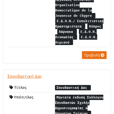
Organisation
Democratique de la
Jeunesse de Chypre
Ε.Δ.Ο.Ν./ Εκπολιτιστική
δραστηριότητα
Κύπρος
Λάρνακα
Ε.Δ.Ο.Ν.
Λευκωσίας
Ε.Δ.Ο.Ν.
Λεμεσού
Προβολή
Σπουδαστική Δας
Τίτλος
Σπουδαστική Δας
Υπότιτλος
Μηνιαία έκδοση Συλλόγου
Σπουδαστών Σχολής
Δημοσιογραφίας &
Δημοσίων Σχέσεων