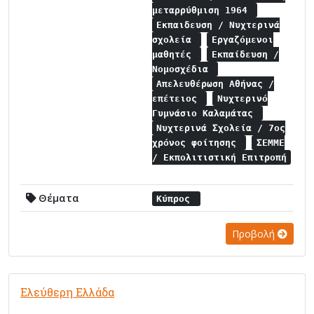
μεταρρύθμιση 1964
Εκπαιδευση / Νυχτερινά
σχολεία
Εργαζόμενοι
μαθητές
Εκπαίδευση /
Νομοσχέδια
Απελευθέρωση Αθήνας /
επέτειος
Νυχτερινό
Γυμνάσιο Καλαμάτας
Νυχτερινά Σχολεία / 7ος
χρόνος φοίτησης
ΣΕΜΜΕ
/ Εκπολιτιστική Επιτροπή
Θέματα
Κύπρος
Προβολή
Ελεύθερη Ελλάδα