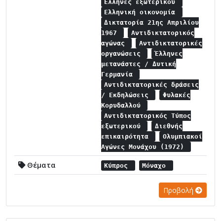
Έλληνες εξωτερικού
Ελληνική οικονομία
Δικτατορία 21ης Απριλίου
1967
Αντιδικτατορικός
αγώνας
Αντιδικτατορικές
οργανώσεις
Έλληνες
μετανάστες / Δυτική
Γερμανία
Αντιδικτατορικές δράσεις
/ Εκδηλώσεις
Φυλακές
Κορυδαλλού
Αντιδικτατορικός Τύπος
εξωτερικού
Διεθνής
επικαιρότητα
Ολυμπιακοί
Αγώνες Μονάχου (1972)
Θέματα
Κύπρος
Μόναχο
Προβολή