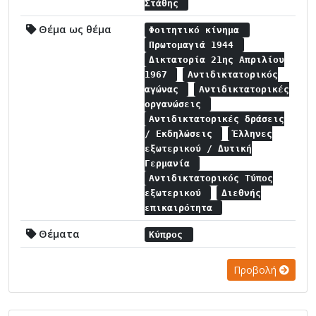
Στάθης
Θέμα ως θέμα
Φοιτητικό κίνημα
Πρωτομαγιά 1944
Δικτατορία 21ης Απριλίου
1967
Αντιδικτατορικός
αγώνας
Αντιδικτατορικές
οργανώσεις
Αντιδικτατορικές δράσεις
/ Εκδηλώσεις
Έλληνες
εξωτερικού / Δυτική
Γερμανία
Αντιδικτατορικός Τύπος
εξωτερικού
Διεθνής
επικαιρότητα
Θέματα
Κύπρος
Προβολή