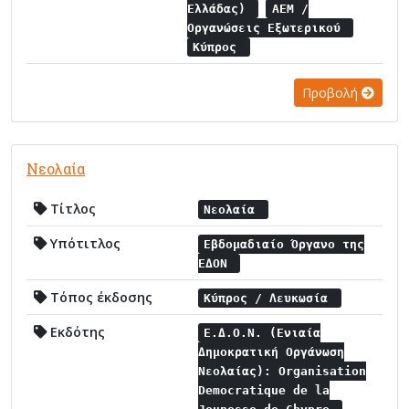
Ελλάδας)
ΑΕΜ /
Οργανώσεις Εξωτερικού
Κύπρος
Προβολή
Νεολαία
Τίτλος
Νεολαία
Υπότιτλος
Εβδομαδιαίο Όργανο της
ΕΔΟΝ
Τόπος έκδοσης
Κύπρος / Λευκωσία
Εκδότης
Ε.Δ.Ο.Ν. (Ενιαία
Δημοκρατική Οργάνωση
Νεολαίας): Organisation
Democratique de la