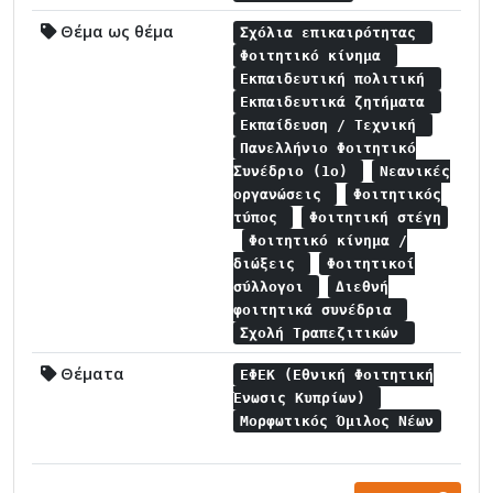
Θέμα ως θέμα
Σχόλια επικαιρότητας
Φοιτητικό κίνημα
Εκπαιδευτική πολιτική
Εκπαιδευτικά ζητήματα
Εκπαίδευση / Τεχνική
Πανελλήνιο Φοιτητικό
Συνέδριο (1ο)
Νεανικές
οργανώσεις
Φοιτητικός
τύπος
Φοιτητική στέγη
Φοιτητικό κίνημα /
διώξεις
Φοιτητικοί
σύλλογοι
Διεθνή
φοιτητικά συνέδρια
Σχολή Τραπεζιτικών
Θέματα
ΕΦΕΚ (Εθνική Φοιτητική
Ένωσις Κυπρίων)
Μορφωτικός Όμιλος Νέων