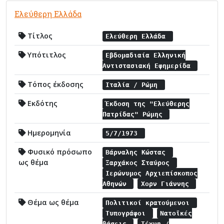
Ελεύθερη Ελλάδα
Τίτλος
Ελεύθερη Ελλάδα
Υπότιτλος
Εβδομαδιαία Ελληνική
Αντιστασιακή Εφημερίδα
Τόπος έκδοσης
Ιταλία / Ρώμη
Εκδότης
Έκδοση της "Ελεύθερης
Πατρίδας" Ρώμης
Ημερομηνία
5/7/1973
Φυσικό πρόσωπο
Βάρναλης Κώστας
ως θέμα
Ξαρχάκος Σταύρος
Ιερώνυμος Αρχιεπίσκοπος
Αθηνών
Χορν Γιάννης
Θέμα ως θέμα
Πολιτικοί κρατούμενοι
Τυπογράφοι
Νατοϊκές
βάσεις
Τέχνη /