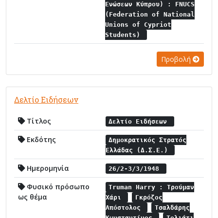
Ενώσεων Κύπρου) : FNUCS
(Federation of National
Unions of Cypriot
Students)
Προβολή
Δελτίο Ειδήσεων
Τίτλος
Δελτίο Ειδήσεων
Εκδότης
Δημοκρατικός Στρατός
Ελλάδας (Δ.Σ.Ε.)
Ημερομηνία
26/2-3/3/1948
Φυσικό πρόσωπο
Truman Harry : Τρούμαν
ως θέμα
Χάρι
Γκρόζος
Απόστολος
Τσαλδάρης
Κωνσταντίνος
Τολιάτι