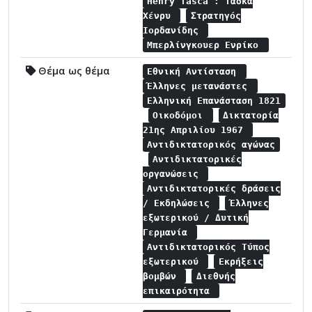
Henry Tasca : Τάσκα
Χένρυ
Στρατηγός
Ιορδανίδης
Μπερλίνγκουερ Ενρίκο
Θέμα ως θέμα
Εθνική Αντίσταση
Έλληνες μετανάστες
Ελληνική Επανάσταση 1821
Οικοδόμοι
Δικτατορία
21ης Απριλίου 1967
Αντιδικτατορικός αγώνας
Αντιδικτατορικές
οργανώσεις
Αντιδικτατορικές δράσεις
/ Εκδηλώσεις
Έλληνες
εξωτερικού / Δυτική
Γερμανία
Αντιδικτατορικός Τύπος
εξωτερικού
Εκρήξεις
βομβών
Διεθνής
επικαιρότητα