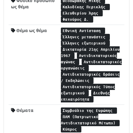
Φυσικό πρόσωπο
Θεοδωράκης Μίκης
ως θέμα
Καλοδίκης Περικλής
Ελευθερίου Άρης
Φατούρος Δ.
Θέμα ως θέμα
Εθνική Αντίσταση
Έλληνες μετανάστες
Έλληνες εξωτερικού
Δικτατορία 21ης Απριλίου
1967
Αντιδικτατορικός
αγώνας
Αντιδικτατορικές
οργανώσεις
Αντιδικτατορικές δράσεις
/ Εκδηλώσεις
Αντιδικτατορικός Τύπος
εξωτερικού
Διεθνής
επικαιρότητα
Θέματα
Συμβούλιο της Ευρώπης
ΠΑΜ (Πατριωτικό
Αντιδικτατορικό Μέτωπο)
Κύπρος