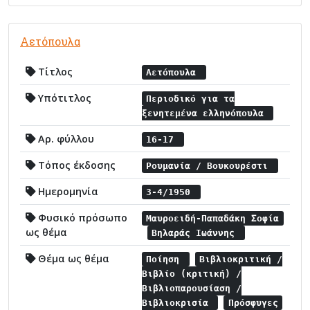
Αετόπουλα
Τίτλος
Αετόπουλα
Υπότιτλος
Περιοδικό για τα
ξενητεμένα ελληνόπουλα
Αρ. φύλλου
16-17
Τόπος έκδοσης
Ρουμανία / Βουκουρέστι
Ημερομηνία
3-4/1950
Φυσικό πρόσωπο
Μαυροειδή-Παπαδάκη Σοφία
ως θέμα
Βηλαράς Ιωάννης
Θέμα ως θέμα
Ποίηση
Βιβλιοκριτική /
Βιβλίο (κριτική) /
Βιβλιοπαρουσίαση /
Βιβλιοκρισία
Πρόσφυγες