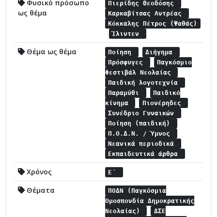
Φυσικό πρόσωπο
Πιερίδης Θεοδόσης
ως θέμα
Καρκαβίτσας Αντρέας
Κόκκαλης Πέτρος (Ψαθάς)
Ίλιντεν
Θέμα ως θέμα
Ποίηση
Διήγημα
Πρόσφυγες
Παγκόσμιο
Φεστιβάλ Νεολαίας
Παιδική λογοτεχνία
Παραμύθι
Παιδικό
κίνημα
Πιονέρηδες
Συνέδριο Γυναικών
Ποίηση (παιδική)
Π.Ο.Δ.Ν. / Ύμνος
Νεανικά περιοδικά
Εκπαιδευτικά άρθρα
Χρόνος
Ε΄
Θέματα
ΠΟΔΝ (Παγκόσμια
Ομοσπονδία Δημοκρατικής
Νεολαίας)
ΔΣΕ