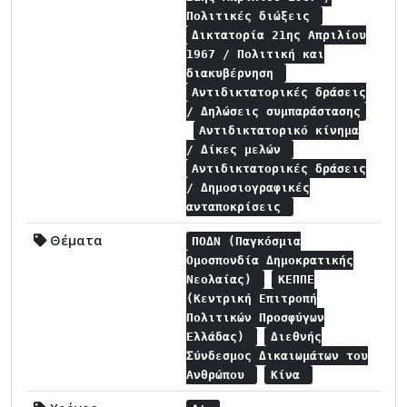
Πολιτικές διώξεις
Δικτατορία 21ης Απριλίου
1967 / Πολιτική και
διακυβέρνηση
Αντιδικτατορικές δράσεις
/ Δηλώσεις συμπαράστασης
Αντιδικτατορικό κίνημα
/ Δίκες μελών
Αντιδικτατορικές δράσεις
/ Δημοσιογραφικές
ανταποκρίσεις
Θέματα
ΠΟΔΝ (Παγκόσμια
Ομοσπονδία Δημοκρατικής
Νεολαίας)
ΚΕΠΠΕ
(Κεντρική Επιτροπή
Πολιτικών Προσφύγων
Ελλάδας)
Διεθνής
Σύνδεσμος Δικαιωμάτων του
Ανθρώπου
Κίνα