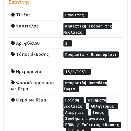
Επονίτης
Τίτλος
Επονίτης
Υπότιτλος
Μηνιάτικη έκδοση της
Νεολαίας
Αρ. φύλλου
2
Τόπος έκδοσης
Ρουμανία / Βουκουρέστι
Ημερομηνία
15/2/1951
Φυσικό πρόσωπο
Μαυροειδή-Παπαδάκη
ως θέμα
Σοφία
Θέμα ως θέμα
Ποίηση
Κινήματα
νεολαίας
Αθλητισμός
Απεργίες
Τύπος
Συνθήκες εργασίας
ΕΠΟΝ / Επέτειος ίδρυσης
Ε.Π.Ο.Ν. /