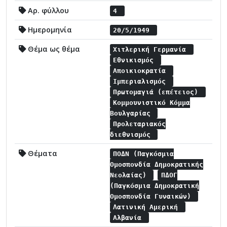
Αρ. φύλλου
4
Ημερομηνία
20/5/1949
Θέμα ως θέμα
Χιτλερική Γερμανία
Εθνικισμός
Αποικιοκρατία
Ιμπεριαλισμός
Πρωτομαγιά (επέτειος)
Κομμουνιστικό Κόμμα
Βουλγαρίας
Προλεταριακός
διεθνισμός
Θέματα
ΠΟΔΝ (Παγκόσμια
Ομοσπονδία Δημοκρατικής
Νεολαίας)
ΠΔΟΓ
(Παγκόσμια Δημοκρατική
Ομοσπονδία Γυναικών)
Λατινική Αμερική
Αλβανία