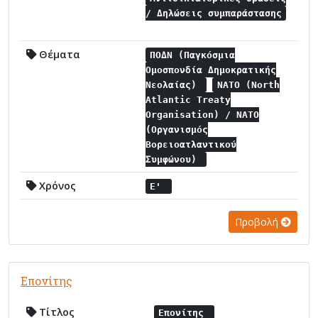
/ Δηλώσεις συμπαράστασης
Θέματα
ΠΟΔΝ (Παγκόσμια
Ομοσπονδία Δημοκρατικής
Νεολαίας)
NATO (North
Atlantic Treaty
Organisation) / NATO
(Οργανισμός
Βορειοατλαντικού
Συμφώνου)
Χρόνος
Ε'
Προβολή
Επονίτης
Τίτλος
Επονίτης