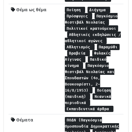
Θέμα ως θέμα
Ποίηση
Διήγημα
Πρόσφυγες
Παγκόσμιο
Φεστιβάλ Νεολαίας
Πολιτικοί κρατούμενοι
Αθλητικές εκδηλώσεις /
αθλητικοί αγώνες
Αθλητισμός
Παραμύθι
Βραβεία
Φυλακές
Αίγινας
Παιδικό
κίνημα
Παγκόσμιο
Φεστιβάλ Νεολαίας και
Σπουδαστών (4ο,
Βουκουρέστι, 2-
16/8/1953)
Ποίηση
(παιδική)
Νεανικά
περιοδικά
Εκπαιδευτικά άρθρα
Θέματα
ΠΟΔΝ (Παγκόσμια
Ομοσπονδία Δημοκρατικής