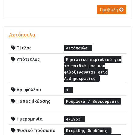
Προβολή
Αετόπουλα
Τίτλος
Αετόπουλα
Υπότιτλος
Μηνιάτικο περιοδικό για
τα παιδιά μας που
φιλοξενούνται στις
Λ.Δημοκρατίες
Αρ. φύλλου
4
Τόπος έκδοσης
Ρουμανία / Βουκουρέστι
Ημερομηνία
4/1953
Φυσικό πρόσωπο
Πιερίδης Θεοδόσης