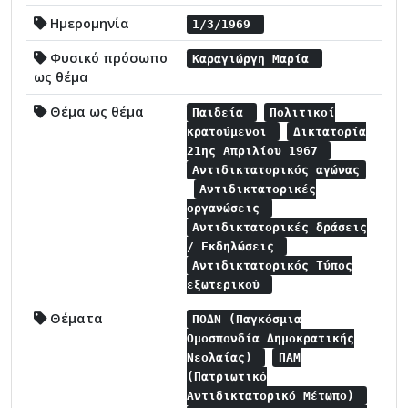
Ημερομηνία
1/3/1969
Φυσικό πρόσωπο
Καραγιώργη Μαρία
ως θέμα
Θέμα ως θέμα
Παιδεία
Πολιτικοί
κρατούμενοι
Δικτατορία
21ης Απριλίου 1967
Αντιδικτατορικός αγώνας
Αντιδικτατορικές
οργανώσεις
Αντιδικτατορικές δράσεις
/ Εκδηλώσεις
Αντιδικτατορικός Τύπος
εξωτερικού
Θέματα
ΠΟΔΝ (Παγκόσμια
Ομοσπονδία Δημοκρατικής
Νεολαίας)
ΠΑΜ
(Πατριωτικό
Αντιδικτατορικό Μέτωπο)