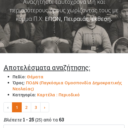
Αναζητήστε ταυτόχρονα 2 ή και
περισσότερους όρους χωρίζοντας τους με
κόμμα Π.Χ:
ΕΠΟΝ, Πειραιάς, έκθεση
.
Αποτελέσματα αναζήτησης:
Πεδίο:
Θέματα
Όρος:
ΠΟΔΝ (Παγκόσμια Ομοσπονδία Δημοκρατικής
Νεολαίας)
Κατηγορία:
Καρτέλα : Περιοδικό
‹
1
2
3
›
Βλέπετε
1 - 25
από τα
63
(25)