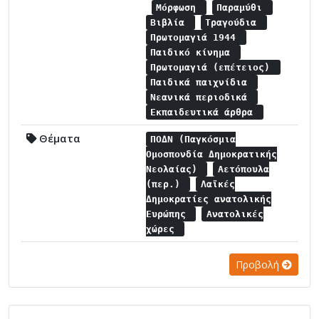
Μόρφωση
Παραμύθι
Βιβλία
Τραγούδια
Πρωτομαγιά 1944
Παιδικό κίνημα
Πρωτομαγιά (επέτειος)
Παιδικά παιχνίδια
Νεανικά περιοδικά
Εκπαιδευτικά άρθρα
Θέματα
ΠΟΔΝ (Παγκόσμια
Ομοσπονδία Δημοκρατικής
Νεολαίας)
Αετόπουλα
(περ.)
Λαϊκές
Δημοκρατίες ανατολικής
Ευρώπης
Ανατολικές
χώρες
Προβολή