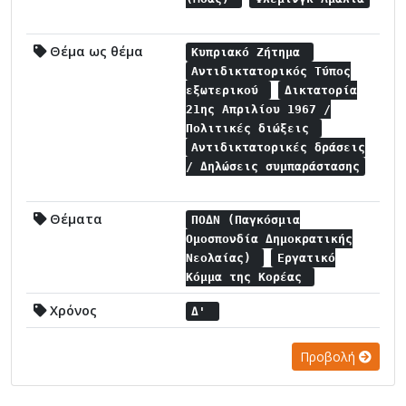
Θέμα ως θέμα
Κυπριακό Ζήτημα
Αντιδικτατορικός Τύπος
εξωτερικού
Δικτατορία
21ης Απριλίου 1967 /
Πολιτικές διώξεις
Αντιδικτατορικές δράσεις
/ Δηλώσεις συμπαράστασης
Θέματα
ΠΟΔΝ (Παγκόσμια
Ομοσπονδία Δημοκρατικής
Νεολαίας)
Εργατικό
Κόμμα της Κορέας
Χρόνος
Δ'
Προβολή