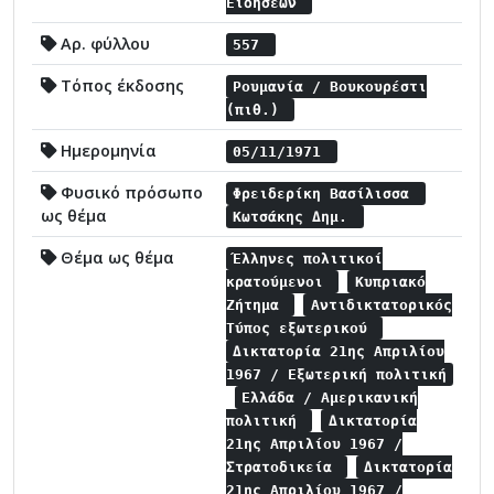
Ειδήσεων
Αρ. φύλλου
557
Τόπος έκδοσης
Ρουμανία / Βουκουρέστι
(πιθ.)
Ημερομηνία
05/11/1971
Φυσικό πρόσωπο
Φρειδερίκη Βασίλισσα
ως θέμα
Κωτσάκης Δημ.
Θέμα ως θέμα
Έλληνες πολιτικοί
κρατούμενοι
Κυπριακό
Ζήτημα
Αντιδικτατορικός
Τύπος εξωτερικού
Δικτατορία 21ης Απριλίου
1967 / Εξωτερική πολιτική
Ελλάδα / Αμερικανική
πολιτική
Δικτατορία
21ης Απριλίου 1967 /
Στρατοδικεία
Δικτατορία
21ης Απριλίου 1967 /