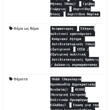
Μήτσος (Μόας)
Γρίβας
Γεώργιος
Ακριτίδης
Νίκος
Ακριτίδου Μαρίκα
Θέμα ως θέμα
Νεοφασισμός
Έλληνες
πολιτικοί κρατούμενοι
Κυπριακό Ζήτημα
Αντιδικτατορικός Τύπος
εξωτερικού
ΕΣΣΔ /
Εξωτερική πολιτική
Αντιδικτατορικές δράσεις
/ Δηλώσεις συμπαράστασης
Θέματα
ΠΟΔΝ (Παγκόσμια
Ομοσπονδία Δημοκρατικής
Νεολαίας)
ΚΕΠΠΕ
(Κεντρική Επιτροπή
Πολιτικών Προσφύγων
Ελλάδας)
Ένωση για την