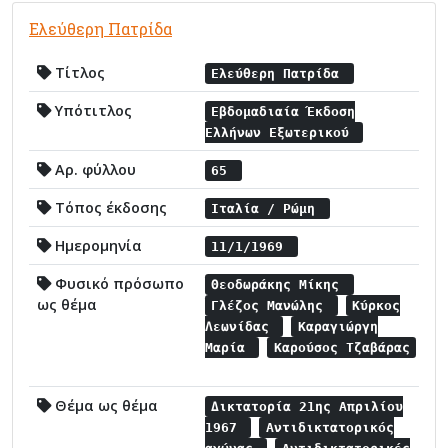
Ελεύθερη Πατρίδα
Τίτλος
Ελεύθερη Πατρίδα
Υπότιτλος
Εβδομαδιαία Έκδοση
Ελλήνων Εξωτερικού
Αρ. φύλλου
65
Τόπος έκδοσης
Ιταλία / Ρώμη
Ημερομηνία
11/1/1969
Φυσικό πρόσωπο
Θεοδωράκης Μίκης
ως θέμα
Γλέζος Μανώλης
Κύρκος
Λεωνίδας
Καραγιώργη
Μαρία
Καρούσος Τζαβάρας
Θέμα ως θέμα
Δικτατορία 21ης Απριλίου
1967
Αντιδικτατορικός