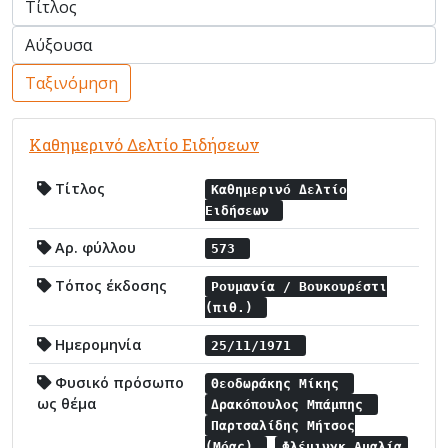
Ταξινόμηση
Καθημερινό Δελτίο Ειδήσεων
Τίτλος
Καθημερινό Δελτίο
Ειδήσεων
Αρ. φύλλου
573
Τόπος έκδοσης
Ρουμανία / Βουκουρέστι
(πιθ.)
Ημερομηνία
25/11/1971
Φυσικό πρόσωπο
Θεοδωράκης Μίκης
ως θέμα
Δρακόπουλος Μπάμπης
Παρτσαλίδης Μήτσος
(Μόας)
Φλέμινγκ Αμαλία