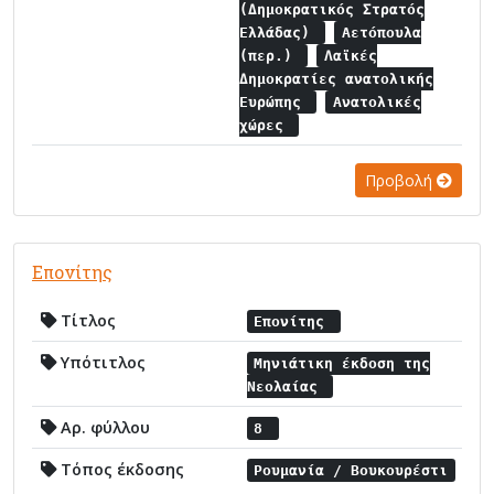
(Δημοκρατικός Στρατός
Ελλάδας)
Αετόπουλα
(περ.)
Λαϊκές
Δημοκρατίες ανατολικής
Ευρώπης
Ανατολικές
χώρες
Προβολή
Επονίτης
Τίτλος
Επονίτης
Υπότιτλος
Μηνιάτικη έκδοση της
Νεολαίας
Αρ. φύλλου
8
Τόπος έκδοσης
Ρουμανία / Βουκουρέστι