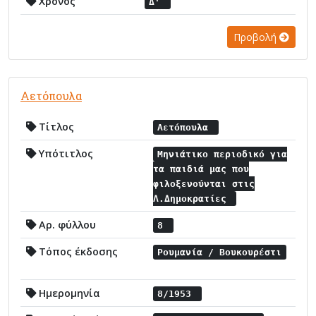
Χρόνος
Δ'
Προβολή
Αετόπουλα
Τίτλος
Αετόπουλα
Υπότιτλος
Μηνιάτικο περιοδικό για
τα παιδιά μας που
φιλοξενούνται στις
Λ.Δημοκρατίες
Αρ. φύλλου
8
Τόπος έκδοσης
Ρουμανία / Βουκουρέστι
Ημερομηνία
8/1953