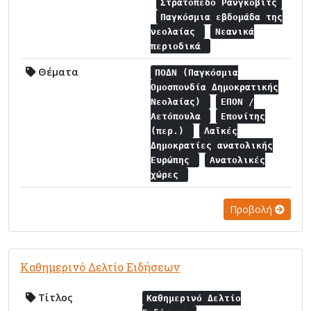
Στρατόπεδο Ράνγκοβιτς
Παγκόσμια εβδομάδα της
νεολαίας
Νεανικά
περιοδικά
Θέματα
ΠΟΔΝ (Παγκόσμια
Ομοσπονδία Δημοκρατικής
Νεολαίας)
ΕΠΟΝ /
Αετόπουλα
Επονίτης
(περ.)
Λαϊκές
Δημοκρατίες ανατολικής
Ευρώπης
Ανατολικές
χώρες
Προβολή
Καθημερινό Δελτίο Ειδήσεων
Τίτλος
Καθημερινό Δελτίο