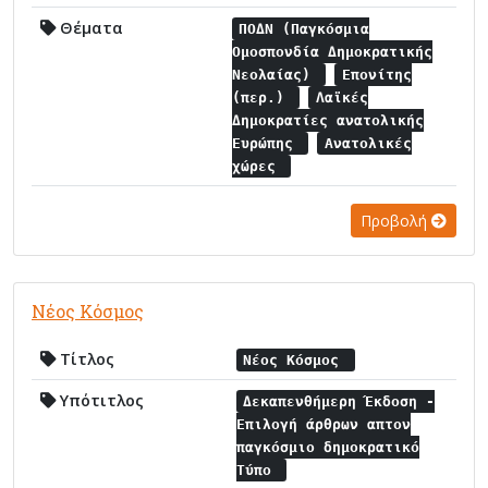
Θέματα
ΠΟΔΝ (Παγκόσμια
Ομοσπονδία Δημοκρατικής
Νεολαίας)
Επονίτης
(περ.)
Λαϊκές
Δημοκρατίες ανατολικής
Ευρώπης
Ανατολικές
χώρες
Προβολή
Νέος Κόσμος
Τίτλος
Νέος Κόσμος
Υπότιτλος
Δεκαπενθήμερη Έκδοση -
Επιλογή άρθρων απτον
παγκόσμιο δημοκρατικό
Τύπο