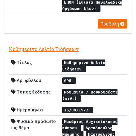
ΕΠΟΝ (Ενιαία Πανελλαδική
Οργάνωση Νέων)
Προβολή
Καθημερινό Δελτίο Ειδήσεων
Τίτλος
Καθημερινό Δελτίο
Ειδήσεων
Αρ. φύλλου
690
Τόπος έκδοσης
Ρουμανία / Βουκουρέστι
(πιθ.)
Ημερομηνία
15/04/1972
Φυσικό πρόσωπο
Μακάριος Αρχιεπίσκοπος
ως θέμα
Κύπρου
Δρακόπουλος
Μπάμπης
Παρτσαλίδης