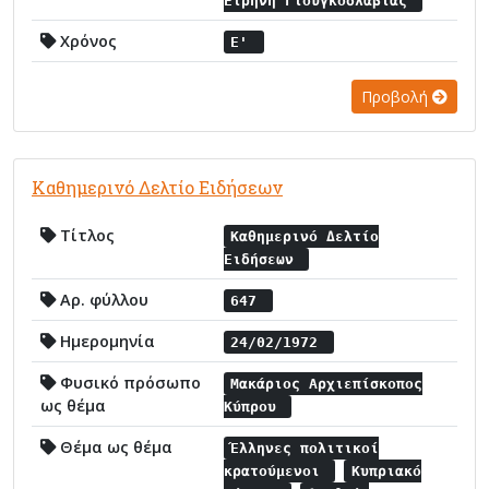
Ειρήνη Γιουγκοσλαβίας
Χρόνος
Ε'
Προβολή
Καθημερινό Δελτίο Ειδήσεων
Τίτλος
Καθημερινό Δελτίο
Ειδήσεων
Αρ. φύλλου
647
Ημερομηνία
24/02/1972
Φυσικό πρόσωπο
Μακάριος Αρχιεπίσκοπος
ως θέμα
Κύπρου
Θέμα ως θέμα
Έλληνες πολιτικοί
κρατούμενοι
Κυπριακό