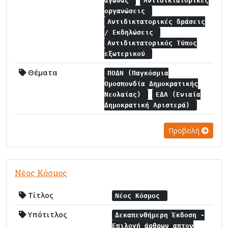
αγώνας
Αντιδικτατορικές
οργανώσεις
Αντιδικτατορικές δράσεις
/ Εκδηλώσεις
Αντιδικτατορικός Τύπος
εξωτερικού
Θέματα
ΠΟΔΝ (Παγκόσμια
Ομοσπονδία Δημοκρατικής
Νεολαίας)
ΕΔΑ (Ενιαία
Δημοκρατική Αριστερά)
Προβολή
Νέος Κόσμος
Τίτλος
Νέος Κόσμος
Υπότιτλος
Δεκαπενθήμερη Έκδοση -
Επιλογή άρθρων απτον