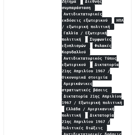
Ζήτημα
Διεθνής
συμπαράσταση
Αντιδικτατορικές
εκδόσεις εξωτερικού
ΗΠΑ
/ εξωτερική πολιτική
Γαλλία / Εξωτερική
πολιτική
Συμφωνίες
εξοπλισμών
Φυλακές
Κορυδαλλού
Αντιδικτατορικός Τύπος
εξωτερικού
Δικτατορία
21ης Απριλίου 1967 /
Οικονομικά στοιχεία
Αμερικάνικες
στρατιωτικές βάσεις
Δικτατορία 21ης Απριλίου
1967 / Εξωτερική πολιτική
Ελλάδα / Αμερικανική
πολιτική
Δικτατορία
21ης Απριλίου 1967 /
Πολιτικές διώξεις
Αντιδικτατορικές δράσεις