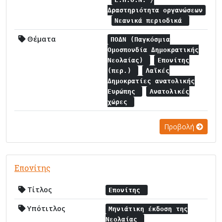
Δραστηριότητα οργανώσεων
Νεανικά περιοδικά
Θέματα
ΠΟΔΝ (Παγκόσμια
Ομοσπονδία Δημοκρατικής
Νεολαίας)
Επονίτης
(περ.)
Λαϊκές
Δημοκρατίες ανατολικής
Ευρώπης
Ανατολικές
χώρες
Προβολή
Επονίτης
Τίτλος
Επονίτης
Υπότιτλος
Μηνιάτικη έκδοση της
Νεολαίας