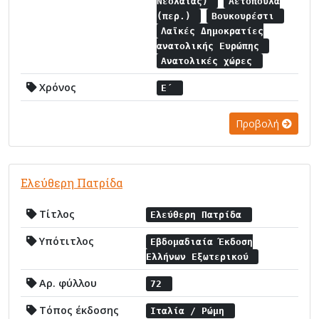
Νεολαίας)
Αετόπουλα
(περ.)
Βουκουρέστι
Λαϊκές Δημοκρατίες
ανατολικής Ευρώπης
Ανατολικές χώρες
Χρόνος
Ε΄
Προβολή
Ελεύθερη Πατρίδα
Τίτλος
Ελεύθερη Πατρίδα
Υπότιτλος
Εβδομαδιαία Έκδοση
Ελλήνων Εξωτερικού
Αρ. φύλλου
72
Τόπος έκδοσης
Ιταλία / Ρώμη