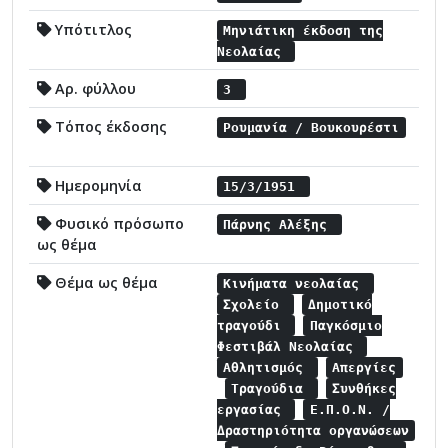
Υπότιτλος
Μηνιάτικη έκδοση της
Νεολαίας
Αρ. φύλλου
3
Τόπος έκδοσης
Ρουμανία / Βουκουρέστι
Ημερομηνία
15/3/1951
Φυσικό πρόσωπο
Πάρνης Αλέξης
ως θέμα
Θέμα ως θέμα
Κινήματα νεολαίας
Σχολείο
Δημοτικό
τραγούδι
Παγκόσμιο
Φεστιβάλ Νεολαίας
Αθλητισμός
Απεργίες
Τραγούδια
Συνθήκες
εργασίας
Ε.Π.Ο.Ν. /
Δραστηριότητα οργανώσεων