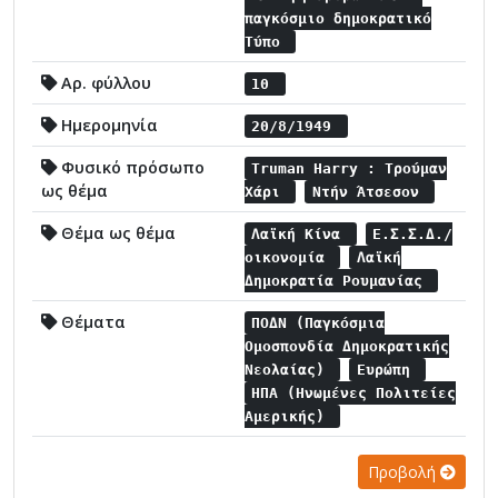
παγκόσμιο δημοκρατικό
Τύπο
Αρ. φύλλου
10
Ημερομηνία
20/8/1949
Φυσικό πρόσωπο
Truman Harry : Τρούμαν
ως θέμα
Χάρι
Ντήν Άτσεσον
Θέμα ως θέμα
Λαϊκή Κίνα
Ε.Σ.Σ.Δ./
οικονομία
Λαϊκή
Δημοκρατία Ρουμανίας
Θέματα
ΠΟΔΝ (Παγκόσμια
Ομοσπονδία Δημοκρατικής
Νεολαίας)
Ευρώπη
ΗΠΑ (Ηνωμένες Πολιτείες
Αμερικής)
Προβολή