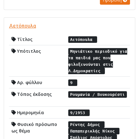
Αετόπουλα
Τίτλος
Αετόπουλα
Υπότιτλος
Μηνιάτικο περιοδικό για
τα παιδιά μας που
φιλοξενούνται στις
Λ.Δημοκρατίες
Αρ. φύλλου
9
Τόπος έκδοσης
Ρουμανία / Βουκουρέστι
Ημερομηνία
9/1953
Φυσικό πρόσωπο
Ρέντης Δήμος
ως θέμα
Παπαπερικλής Νίκος
Σπήλιος Απόστολος