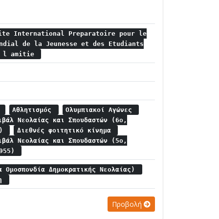
ite International Preparatoire pour le
ndial de la Jeunesse et des Etudiants
t l amitie
ς
Αθλητισμός
Ολυμπιακοί Αγώνες
ιβάλ Νεολαίας και Σπουδαστών (6ο,
7)
Διεθνές φοιτητικό κίνημα
ιβάλ Νεολαίας και Σπουδαστών (5ο,
1955)
α Ομοσπονδία Δημοκρατικής Νεολαίας)
ση
Προβολή