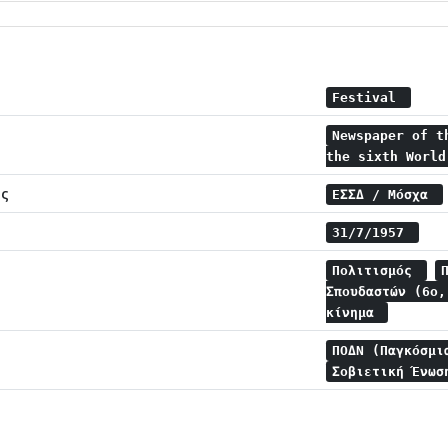
Festival
Newspaper of t
the sixth Worl
ης
ΕΣΣΔ / Μόσχα
31/7/1957
Πολιτισμός
Σπουδαστών (6ο
κίνημα
ΠΟΔΝ (Παγκόσμι
Σοβιετική Ένω