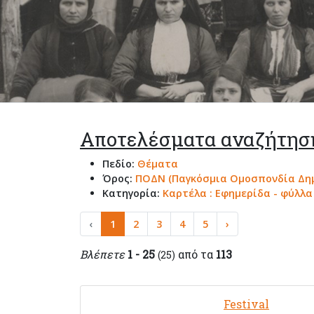
Αποτελέσματα αναζήτησ
Πεδίο:
Θέματα
Όρος:
ΠΟΔΝ (Παγκόσμια Ομοσπονδία Δημ
Κατηγορία:
Καρτέλα : Εφημερίδα - φύλλ
‹
1
2
3
4
5
›
Βλέπετε
1 - 25
από τα
113
(25)
Festival