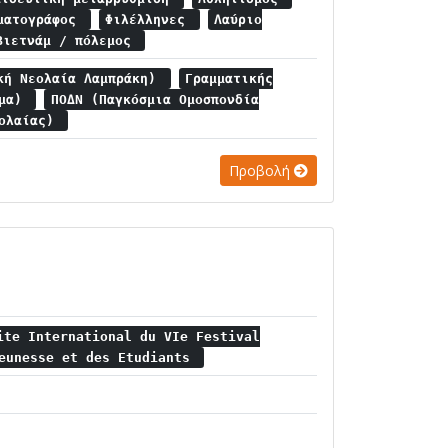
ηματογράφος
Φιλέλληνες
Λαύριο
Βιετνάμ / πόλεμος
κή Νεολαία Λαμπράκη)
Γραμματικής
ημα)
ΠΟΔΝ (Παγκόσμια Ομοσπονδία
εολαίας)
Προβολή
ite International du VIe Festival
Jeunesse et des Etudiants