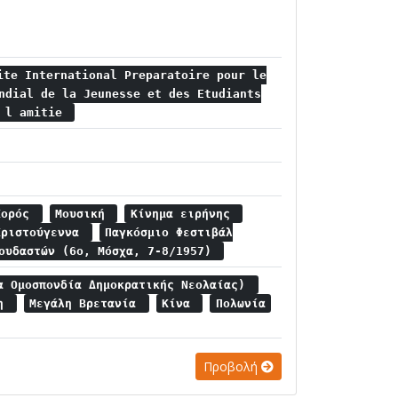
ite International Preparatoire pour le
ndial de la Jeunesse et des Etudiants
t l amitie
Χορός
Μουσική
Κίνημα ειρήνης
Χριστούγεννα
Παγκόσμιο Φεστιβάλ
πουδαστών (6ο, Μόσχα, 7-8/1957)
α Ομοσπονδία Δημοκρατικής Νεολαίας)
ση
Μεγάλη Βρετανία
Κίνα
Πολωνία
Προβολή