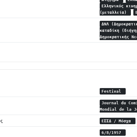
Ελληνικός κιν
(μεταλλεία)
ΔΝΛ (Δημοκρατι
καταδίκη (διήγ
Δημοκρατικής Ν
Festival
Journal du Com
Mondial de la 
ης
ΕΣΣΔ / Μόσχα
6/8/1957