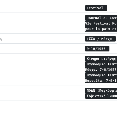
Festival
Journal du Com
VIe Festival Mo
pour la paix e
ης
ΕΣΣΔ / Μόσχα
9-10/1956
Κίνημα ειρήνη
Παγκόσμιο Φεστ
Μόσχα, 7-8/195
Παγκόσμιο Φεστ
Βαρσοβία, 7-8/
ΠΟΔΝ (Παγκόσμι
Σοβιετική Ένω