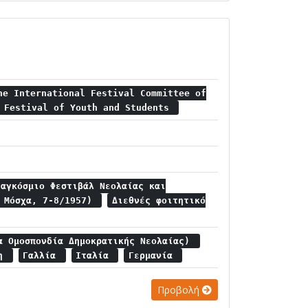
he International Festival Committee of
d Festival of Youth and Students
Παγκόσμιο Φεστιβάλ Νεολαίας και
, Μόσχα, 7-8/1957)
Διεθνές φοιτητικό
α Ομοσπονδία Δημοκρατικής Νεολαίας)
ση
Γαλλία
Ιταλία
Γερμανία
Προβολή