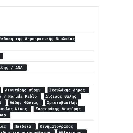
έκδοση της Δημοκρατικής Νεολαίας
α
ρίδης / ΔΝΛ
Λεοντάρης Βύρων
Σκουλάκης Δήμος
λο / Neruda Pablo
Δίζελος Θαλής
εϋ
Λάδης Φώντας
Χριστοβασίλης
κουλος Νίκος
Ξαστεράκης Λευτέρης
κμαρ
αίας
Παιδεία
Κινηματογράφος
αιδευτική μεταρρύθμιση
Αθλητισμός