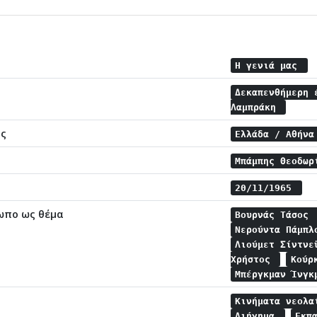
Η γενιά μας
Δεκαπενθήμερη 
Λαμπράκη
ης
Ελλάδα / Αθήν
Μπάμπης Θεοδω
20/11/1965
ωπο ως θέμα
Βουρνάς Τάσος
Νερούντα Πάμπ
Λιούμετ Σίντν
Χρήστος
Κούρ
Μπέργκμαν Ίνγ
Κινήματα νεολ
Διήγημα
Εκπ