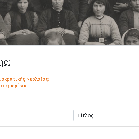
ης:
οκρατικής Νεολαίας)
α εφημερίδας