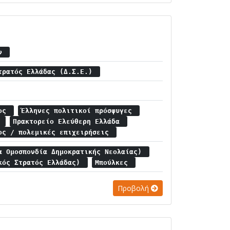
ων
τρατός Ελλάδας (Δ.Σ.Ε.)
μος
Έλληνες πολιτικοί πρόσφυγες
υ
Πρακτορείο Ελεύθερη Ελλάδα
ος / πολεμικές επιχειρήσεις
α Ομοσπονδία Δημοκρατικής Νεολαίας)
κός Στρατός Ελλάδας)
Μπούλκες
Προβολή