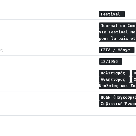
Festival
Journal du Com
VIe Festival Mo
pour la paix e
ης
ΕΣΣΔ / Μόσχα
12/1956
Πολιτισμός
Αθλητισμός
Νεολαίας και Σ
ΠΟΔΝ (Παγκόσμι
Σοβιετική Ένω