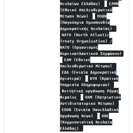
Νεολαίων Ελλάδας)
ΕΑΜΝ
(Εθνικό Απελευθερωτικό
Μέτωπο Νέων)
ΠΟΔΝ
(Παγκόσμια Ομοσπονδία
Δημοκρατικής Νεολαίας)
NATO (North Atlantic
Treaty Organisation) /
NATO (Οργανισμός
Βορειοατλαντικού Συμφώνου)
ΕΑΜ (Εθνικό
Απελευθερωτικό Μέτωπο)
ΕΔΑ (Ενιαία Δημοκρατική
Αριστερά)
ΚΥΠ (Κρατική
Υπηρεσία Πληροφοριών)
Φοιτητική οργάνωση Ρήγας
Φεραίος
ΠΑΜ (Πατριωτικό
Αντιδικτατορικό Μέτωπο)
ΕΠΟΝ (Ενιαία Πανελλαδική
Οργάνωση Νέων)
ΚΝΕ
(Κομμουνιστική Νεολαία
Ελλάδας)