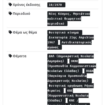
Χρόνος έκδοσης
10/1970
Περιοδικό
Νέος Κόσμος, Μηνιάτικο
πολιτικό θεωρητικό
περιοδικό
Θέμα ως θέμα
Φοιτητικό κίνημα
Δικτατορία 21ης Απριλίου
1967
Αντιδικτατορικός
αγώνας
Θέματα
ΔΝΛ (Δημοκρατική Νεολαία
Λαμπράκη)
ΟΚΝΕ
(Ομοσπονδία Κομμουνιστικών
Νεολαίων Ελλάδας)
ΠΟΔΝ
(Παγκόσμια Ομοσπονδία
Δημοκρατικής Νεολαίας)
Φοιτητική οργάνωση Ρήγας
Φεραίος
ΚΝΕ
(Κομμουνιστική Νεολαία
Ελλάδας)
ΚΝΕ /