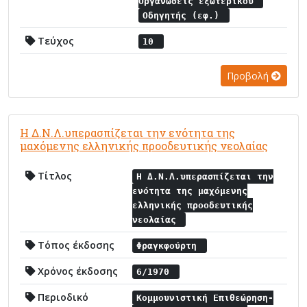
Οργανώσεις εξωτερικού
Οδηγητής (εφ.)
Τεύχος
10
Προβολή
Η Δ.Ν.Λ.υπερασπίζεται την ενότητα της
μαχόμενης ελληνικής προοδευτικής νεολαίας
Τίτλος
Η Δ.Ν.Λ.υπερασπίζεται την
ενότητα της μαχόμενης
ελληνικής προοδευτικής
νεολαίας
Τόπος έκδοσης
Φραγκφούρτη
Χρόνος έκδοσης
6/1970
Περιοδικό
Κομμουνιστική Επιθεώρηση-