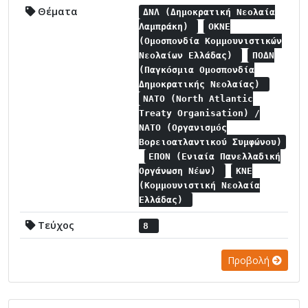
Θέματα
ΔΝΛ (Δημοκρατική Νεολαία
Λαμπράκη)
ΟΚΝΕ
(Ομοσπονδία Κομμουνιστικών
Νεολαίων Ελλάδας)
ΠΟΔΝ
(Παγκόσμια Ομοσπονδία
Δημοκρατικής Νεολαίας)
NATO (North Atlantic
Treaty Organisation) /
NATO (Οργανισμός
Βορειοατλαντικού Συμφώνου)
ΕΠΟΝ (Ενιαία Πανελλαδική
Οργάνωση Νέων)
ΚΝΕ
(Κομμουνιστική Νεολαία
Ελλάδας)
Τεύχος
8
Προβολή