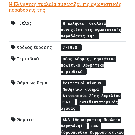
Η Ελληνική νεολαία συνεχίζει τις αγωνιστικές
παραδόσεις της
Τίτλος
Η Ελληνική νεολαία
συνεχίζει τις αγωνιστικές
παραδόσεις της
Χρόνος έκδοσης
2/1970
Περιοδικό
Νέος Κόσμος, Μηνιάτικο
πολιτικό θεωρητικό
περιοδικό
Θέμα ως θέμα
Φοιτητικό κίνημα
Μαθητικό κίνημα
Δικτατορία 21ης Απριλίου
1967
Αντιδικτατορικός
αγώνας
Θέματα
ΔΝΛ (Δημοκρατική Νεολαία
Λαμπράκη)
ΟΚΝΕ
(Ομοσπονδία Κομμουνιστικών