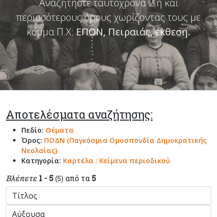
Αναζητήστε ταυτόχρονα 2 ή και
περισσότερους όρους χωρίζοντας τους με
κόμμα Π.Χ:
ΕΠΟΝ, Πειραιάς, έκθεση
.
Αποτελέσματα αναζήτησης:
Πεδίο:
Θέματα
Όρος:
ΠΟΔΝ (Παγκόσμια Ομοσπονδία Δημοκρατικής
Νεολαίας)
Κατηγορία:
Καρτέλα : Κείμενα περιοδικού
Βλέπετε
1 - 5
από τα
5
(5)