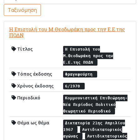
Ταξινόμηση
Η Επιστολή του Μ.Θεοδωράκη προς την Ε.Ε.της
ΠΟΔΝ
Τίτλος
Η Επιστολή του
Μ.Θεοδωράκη προς την
Ε.Ε.της ΠΟΔΝ
Τόπος έκδοσης
Φραγκφούρτη
Χρόνος έκδοσης
6/1970
Περιοδικό
Κομμουνιστική Επιθεώρηση-
Νέα Περίοδος Πολιτικό
Θεωρητικό Περιοδικό
Θέμα ως θέμα
Δικτατορία 21ης Απριλίου
1967
Αντιδικτατορικός
αγώνας
Αντιδικτατορικός