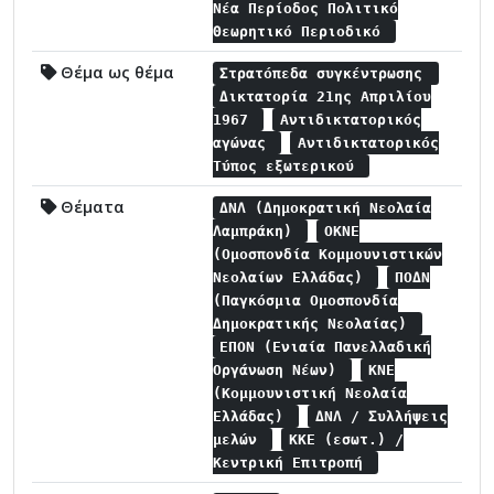
Νέα Περίοδος Πολιτικό
Θεωρητικό Περιοδικό
Θέμα ως θέμα
Στρατόπεδα συγκέντρωσης
Δικτατορία 21ης Απριλίου
1967
Αντιδικτατορικός
αγώνας
Αντιδικτατορικός
Τύπος εξωτερικού
Θέματα
ΔΝΛ (Δημοκρατική Νεολαία
Λαμπράκη)
ΟΚΝΕ
(Ομοσπονδία Κομμουνιστικών
Νεολαίων Ελλάδας)
ΠΟΔΝ
(Παγκόσμια Ομοσπονδία
Δημοκρατικής Νεολαίας)
ΕΠΟΝ (Ενιαία Πανελλαδική
Οργάνωση Νέων)
ΚΝΕ
(Κομμουνιστική Νεολαία
Ελλάδας)
ΔΝΛ / Συλλήψεις
μελών
ΚΚΕ (εσωτ.) /
Κεντρική Επιτροπή