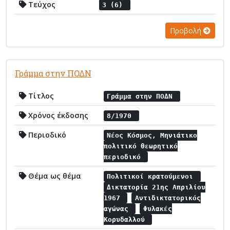
Τεύχος
3 (6)
Προβολή
Γράμμα στην ΠΟΔΝ
Τίτλος
Γράμμα στην ΠΟΔΝ
Χρόνος έκδοσης
8/1970
Περιοδικό
Νέος Κόσμος, Μηνιάτικο
πολιτικό θεωρητικό
περιοδικό
Θέμα ως θέμα
Πολιτικοί κρατούμενοι
Δικτατορία 21ης Απριλίου
1967
Αντιδικτατορικός
αγώνας
Φυλακές
Κορυδαλλού