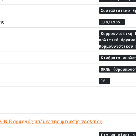
Σοσιαλιστικό Ε
ης
1/8/1935
Κομμουνιστική 
πολιτικό όργανο
Κομμουνιστικού
Κινήματα νεολ
ΟΚΝΕ (Ομοσπονδ
10
Ο.Κ.Ν.Ε αρχηγός μαζών της φτωχής νεολαίας
Για να γίνει η