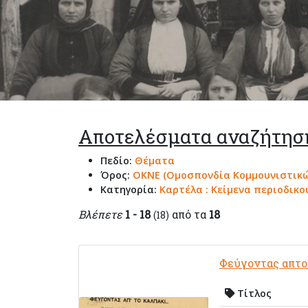
Αποτελέσματα αναζήτησ
Πεδίο:
Θέματα
Όρος:
ΟΚΝΕ (Ομοσπονδία Κομμουνιστικώ
Κατηγορία:
Καρτέλα : Κείμενα περιοδικο
Βλέπετε
1 - 18
από τα
18
(18)
Φεύγοντας απτο 
Τίτλος