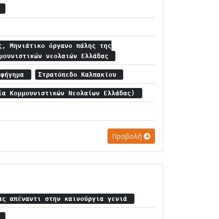
α
ς, Μηνιάτικο όργανο πάλης της
μμουνιστικών νεολαιών Ελλάδας
Αφήγημα
Στρατόπεδο Καλπακίου
ία Κομμουνιστικών Νεολαίων Ελλάδας)
Προβολή
ας απέναντι στην καινούργια γενιά
α