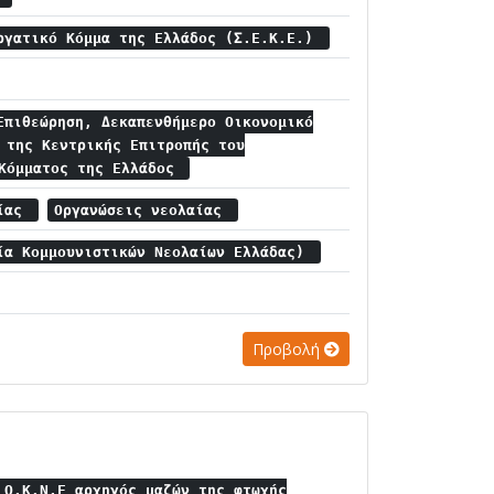
ργατικό Κόμμα της Ελλάδος (Σ.Ε.Κ.Ε.)
Επιθεώρηση, Δεκαπενθήμερο Οικονομικό
 της Κεντρικής Επιτροπής του
 Κόμματος της Ελλάδος
αίας
Οργανώσεις νεολαίας
ία Κομμουνιστικών Νεολαίων Ελλάδας)
Προβολή
 Ο.Κ.Ν.Ε αρχηγός μαζών της φτωχής