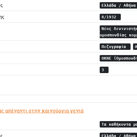
ης
Ελλάδα / Αθήν
ης
8/1932
Νέος Λενινιστή
ομοσπονδίας κο
Πεζογραφία
ΟΚΝΕ (Ομοσπονδ
3
ς απέναντι στην καινούργια γενιά
Τα καθήκοντα μ
ης
Ελλάδα / Αθήν