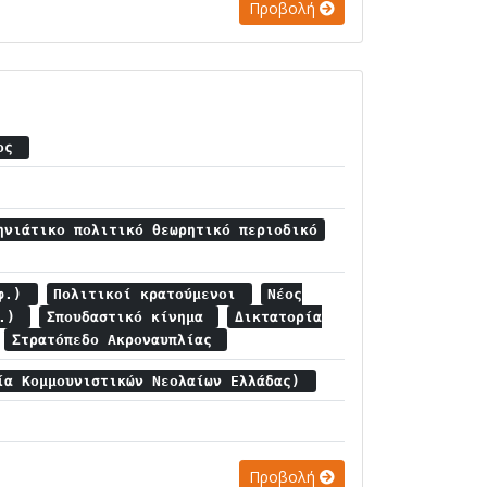
Προβολή
ζος
ηνιάτικο πολιτικό θεωρητικό περιοδικό
εφ.)
Πολιτικοί κρατούμενοι
Νέος
ρ.)
Σπουδαστικό κίνημα
Δικτατορία
Στρατόπεδο Ακροναυπλίας
ία Κομμουνιστικών Νεολαίων Ελλάδας)
Προβολή