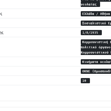
νεολαίας
ης
Ελλάδα / Αθήν
Σοσιαλιστικό Ε
ης
1/8/1935
Κομμουνιστική 
πολιτικό όργανο
Κομμουνιστικού
Κινήματα νεολ
ΟΚΝΕ (Ομοσπονδ
10