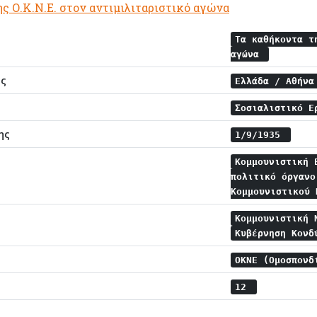
ς Ο.Κ.Ν.Ε. στον αντιμιλιταριστικό αγώνα
Τα καθήκοντα τ
αγώνα
ης
Ελλάδα / Αθήν
Σοσιαλιστικό Ε
ης
1/9/1935
Κομμουνιστική 
πολιτικό όργανο
Κομμουνιστικού
Κομμουνιστική
Κυβέρνηση Κον
ΟΚΝΕ (Ομοσπονδ
12