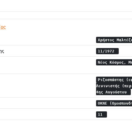
ζος
Χρήστος Μαλτέ
ης
11/1972
Νέος Κόσμος, Μ
Ριζοσπάστης (
Λενινιστής (πε
4ης Αυγούστου
ΟΚΝΕ (Ομοσπονδ
11