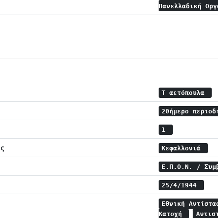
Πανελλαδική Ορ
Τ αετόπουλα
20ήμερο περιοδ
1
ης
Κεφαλλονιά
Ε.Π.Ο.Ν. / Συμ
25/4/1944
Εθνική Αντίστ
Κατοχή
Αντισ