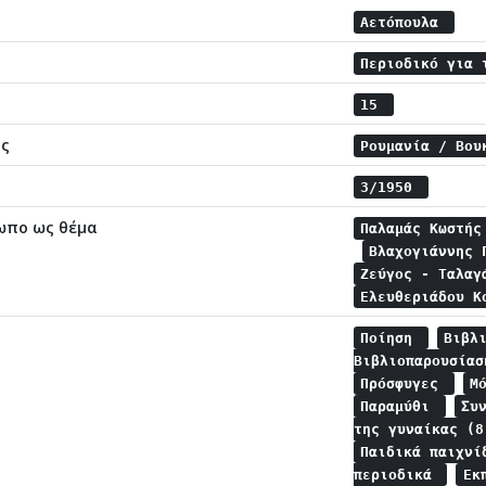
Αετόπουλα
Περιοδικό για 
15
ης
Ρουμανία / Βο
3/1950
ωπο ως θέμα
Παλαμάς Κωστή
Βλαχογιάννης
Ζεύγος - Ταλα
Ελευθεριάδου 
Ποίηση
Βιβλ
Βιβλιοπαρουσία
Πρόσφυγες
Μ
Παραμύθι
Συ
της γυναίκας (
Παιδικά παιχν
περιοδικά
Εκ