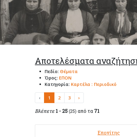
Αποτελέσματα αναζήτησ
Πεδίο:
Θέματα
Όρος:
ΕΠΟΝ
Κατηγορία:
Καρτέλα : Περιοδικό
‹
1
2
3
›
Βλέπετε
1 - 25
από τα
71
(25)
Επονίτης