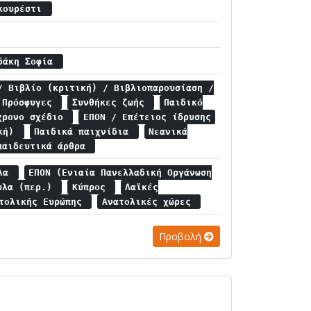
υκουρέστι
αδάκη Σοφία
/ Βιβλίο (κριτική) / Βιβλιοπαρουσίαση /
Πρόσφυγες
Συνθήκες ζωής
Παιδικό
χρονο σχέδιο
ΕΠΟΝ / Επέτειος ίδρυσης
ική)
Παιδικά παιχνίδια
Νεανικά
παιδευτικά άρθρα
υλα
ΕΠΟΝ (Ενιαία Πανελλαδική Οργάνωση
υλα (περ.)
Κύπρος
Λαϊκές
ατολικής Ευρώπης
Ανατολικές χώρες
Προβολή