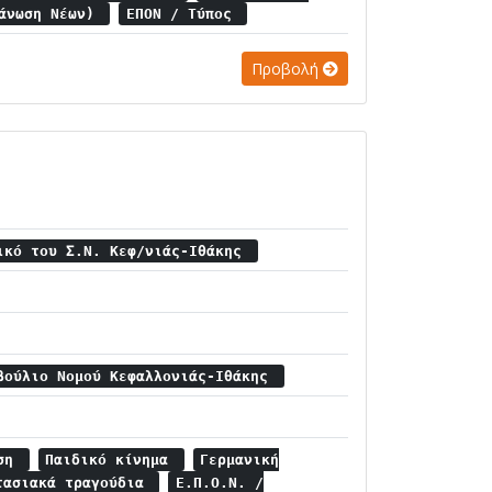
γάνωση Νέων)
ΕΠΟΝ / Τύπος
Προβολή
ικό του Σ.Ν. Κεφ/νιάς-Ιθάκης
βούλιο Νομού Κεφαλλονιάς-Ιθάκης
αση
Παιδικό κίνημα
Γερμανική
τασιακά τραγούδια
Ε.Π.Ο.Ν. /