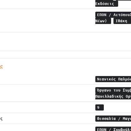
Εκδόσεις
ΕΠΟΝ / Αετόπο
Νέων)
Ιθάκη
ός
Νεανικός Παλμ
Όργανο του Συμ
Πανελλαδικής Ο
9
ης
Θεσσαλία / Μα
ΕΠΟΝ / Συμβούλ