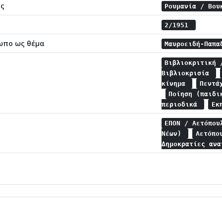
ης
Ρουμανία / Βο
2/1951
ωπο ως θέμα
Μαυροειδή-Παπ
Βιβλιοκριτική 
Βιβλιοκρισία
κίνημα
Πεντά
Ποίηση (παιδ
περιοδικά
Εκ
ΕΠΟΝ / Αετόπο
Νέων)
Αετόπο
Δημοκρατίες αν