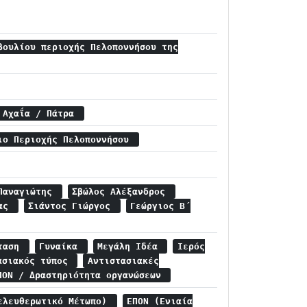
βουλίου περιοχής Πελοποννήσου της
/ Αχαΐα / Πάτρα
ιο Περιοχής Πελοποννήσου
 Παναγιώτης
Σβώλος Αλέξανδρος
ίας
Σιάντος Γιώργος
Γεώργιος Β΄
σταση
Γυναίκα
Μεγάλη Ιδέα
Ιερός
ασιακός τύπος
Αντιστασιακές
ΠΟΝ / Δραστηριότητα οργανώσεων
ελευθερωτικό Μέτωπο)
ΕΠΟΝ (Ενιαία