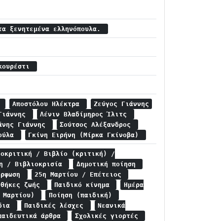
τα ξενητεμένα ελληνόπουλα.
υκουρέστι
ς
Αποστόλου Ηλέκτρα
Ζεύγος Γιάννης
 Γιάννης
Λένιν Βλαδίμηρος Ίλιτς
γάνης Γιάννης
Σούτσος Αλέξανδρος
Κούλα
Γκίνη Ειρήνη (Μίρκα Γκίνοβα)
ιοκριτική / Βιβλίο (κριτική) /
ση / Βιβλιοκρισία
Δημοτική ποίηση
όρφωση
25η Μαρτίου / Επέτειος
νθήκες ζωής
Παιδικό κίνημα
Ημέρα
8 Μαρτίου)
Ποίηση (παιδική)
ίδια
Παιδικές λέσχες
Νεανικά
παιδευτικά άρθρα
Σχολικές γιορτές