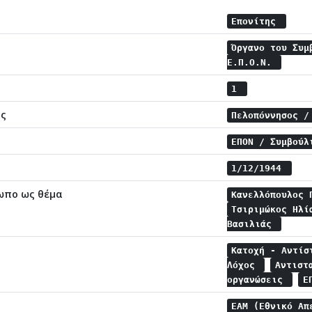
Επονίτης
Όργανο του Συμ
Ε.Π.Ο.Ν.
1
ης
Πελοπόννησος 
ΕΠΟΝ / Συμβούλ
1/12/1944
ωπο ως θέμα
Κανελλόπουλος
Τσιριμώκος Ηλ
Βασιλιάς
Κατοχή - Αντί
Λόχος
Αντιστ
οργανώσεις
Ε
ΕΑΜ (Εθνικό Απ