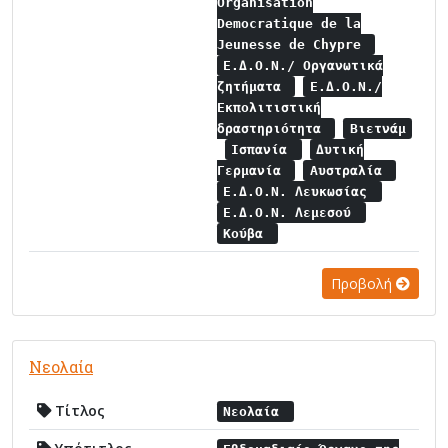
Organisation
Democratique de la
Jeunesse de Chypre
Ε.Δ.Ο.Ν./ Οργανωτικά
ζητήματα
Ε.Δ.Ο.Ν./
Εκπολιτιστική
δραστηριότητα
Βιετνάμ
Ισπανία
Δυτική
Γερμανία
Αυστραλία
Ε.Δ.Ο.Ν. Λευκωσίας
Ε.Δ.Ο.Ν. Λεμεσού
Κούβα
Προβολή
Νεολαία
Τίτλος
Νεολαία