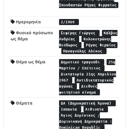
Σπουδαστών Ρήγας Φερραίος
Ημερομηνία
2/1969
Φυσικό πρόσωπο
Σεφέρης Γιώργος
Κάλβος
ως θέμα
Ανδρέας
Κολοκοτρώνης
Θεόδωρος
Ρήγας Φεραίος
Παναγούλης Αλέκος
Θέμα ως θέμα
Δημοτικό τραγούδι
25η
Μαρτίου / Επέτειος
Δικτατορία 21ης Απριλίου
1967
Αντιδικτατορικός
αγώνας
Διεθνές
φοιτητικό κίνημα
Θέματα
ΔΑ (Δημοκρατική Άμυνα)
Ισπανία
Αιθιοπία
Άγιος Δομίνικος /
Δομινικανή Δημοκρατία :
Dominican Republic