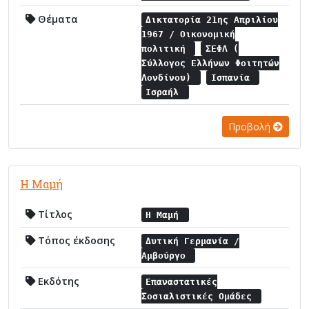
Θέματα
Δικτατορία 21ης Απριλίου
1967 / Οικονομική
πολιτική
ΣΕΦΛ (
Σύλλογος Ελλήνων Φοιτητών
Λονδίνου)
Ισπανία
Ισραήλ
Προβολή
Η Μαμή
Τίτλος
Η Μαμή
Τόπος έκδοσης
Δυτική Γερμανία /
Αμβούργο
Εκδότης
Επαναστατικές
Σοσιαλιστικές Ομάδες