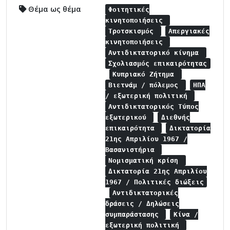
Θέμα ως θέμα
Φοιτητικές
κινητοποιήσεις
Τροτσκισμός
Απεργιακές
κινητοποιήσεις
Αντιδικτατορικό κίνημα
Σχολιασμός επικαιρότητας
Κυπριακό Ζήτημα
Βιετνάμ / πόλεμος
ΗΠΑ
/ εξωτερική πολιτική
Αντιδικτατορικός Τύπος
εξωτερικού
Διεθνής
επικαιρότητα
Δικτατορία
21ης Απριλίου 1967 /
Βασανιστήρια
Νομισματική κρίση
Δικτατορία 21ης Απριλίου
1967 / Πολιτικές διώξεις
Αντιδικτατορικές
δράσεις / Δηλώσεις
συμπαράστασης
Κίνα /
εξωτερική πολιτική