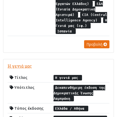
Εργατών Ελλάδος)
ΕΔΑ
(Ενιαία Δημοκρατική
Αριστερά)
CIA (Central
Intelligence Agency)
Η
Γενιά μας (εφ.)
Ισπανία
Προβολή
Η γενιά μας
Τίτλος
Η γενιά μας
Υπότιτλος
Δεκαπενθήμερη έκδοση της
Δημοκρατικής Ένωσης
Λαμπράκη
Τόπος έκδοσης
Ελλάδα / Αθήνα