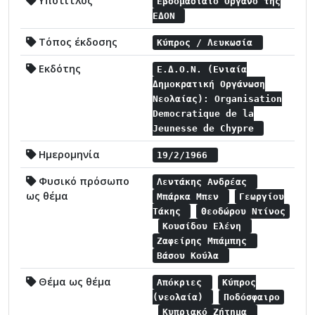
Υπότιτλος
Εβδομαδιαίο Όργανο της
ΕΔΟΝ
Τόπος έκδοσης
Κύπρος / Λευκωσία
Εκδότης
Ε.Δ.Ο.Ν. (Ενιαία
Δημοκρατική Οργάνωση
Νεολαίας): Organisation
Democratique de la
Jeunesse de Chypre
Ημερομηνία
19/2/1966
Φυσικό πρόσωπο
Λεντάκης Ανδρέας
ως θέμα
Μπάρκα Μπεν
Γεωργίου
Τάκης
Θεοδώρου Ντίνος
Κουσίδου Ελένη
Ζαφείρης Μπάμπης
Βάσου Κούλα
Θέμα ως θέμα
Απόκριες
Κύπρος
(νεολαία)
Ποδόσφαιρο
Κυπριακό Ζήτημα