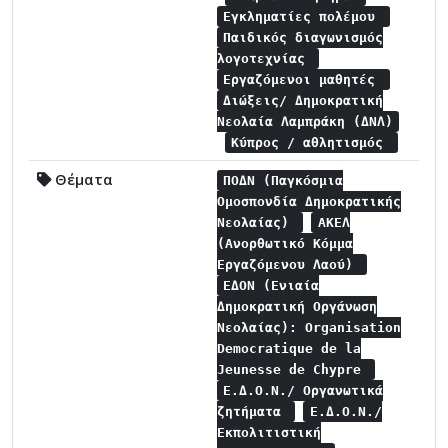
Εγκληματίες πολέμου
Παιδικός διαγωνισμός
λογοτεχνίας
Εργαζόμενοι μαθητές
Διώξεις/ Δημοκρατική
Νεολαία Λαμπράκη (ΔΝΛ)
Κύπρος / αθλητισμός
Θέματα
ΠΟΔΝ (Παγκόσμια
Ομοσπονδία Δημοκρατικής
Νεολαίας)
ΑΚΕΛ
(Ανορθωτικό Κόμμα
Εργαζόμενου Λαού)
ΕΔΟΝ (Ενιαία
Δημοκρατική Οργάνωση
Νεολαίας): Organisation
Democratique de la
Jeunesse de Chypre
Ε.Δ.Ο.Ν./ Οργανωτικά
ζητήματα
Ε.Δ.Ο.Ν./
Εκπολιτιστική