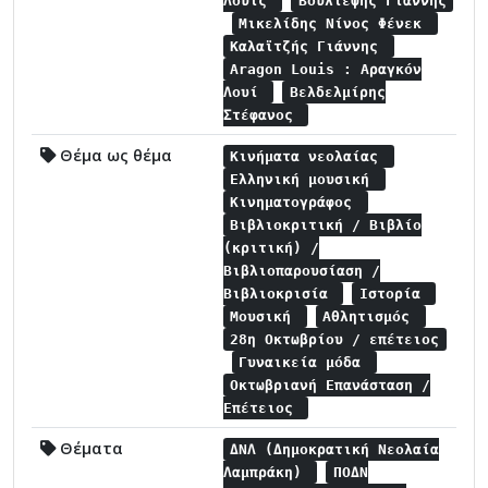
Λουίς
Βούλτεψης Γιάννης
Μικελίδης Νίνος Φένεκ
Καλαϊτζής Γιάννης
Aragon Louis : Αραγκόν
Λουί
Βελδελμίρης
Στέφανος
Θέμα ως θέμα
Κινήματα νεολαίας
Ελληνική μουσική
Κινηματογράφος
Βιβλιοκριτική / Βιβλίο
(κριτική) /
Βιβλιοπαρουσίαση /
Βιβλιοκρισία
Ιστορία
Μουσική
Αθλητισμός
28η Οκτωβρίου / επέτειος
Γυναικεία μόδα
Οκτωβριανή Επανάσταση /
Επέτειος
Θέματα
ΔΝΛ (Δημοκρατική Νεολαία
Λαμπράκη)
ΠΟΔΝ