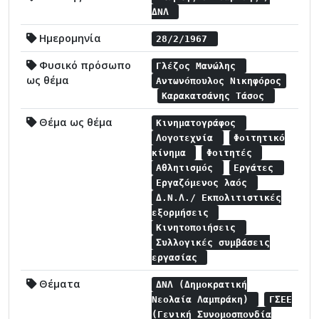
ΔΝΛ
Ημερομηνία
28/2/1967
Φυσικό πρόσωπο
Γλέζος Μανώλης
ως θέμα
Αντωνόπουλος Νικηφόρος
Καρακατσάνης Τάσος
Θέμα ως θέμα
Κινηματογράφος
Λογοτεχνία
Φοιτητικό
κίνημα
Φοιτητές
Αθλητισμός
Εργάτες
Εργαζόμενος λαός
Δ.Ν.Λ./ Εκπολιτιστικές
εξορμήσεις
Κινητοποιήσεις
Συλλογικές συμβάσεις
εργασίας
Θέματα
ΔΝΛ (Δημοκρατική
Νεολαία Λαμπράκη)
ΓΣΕΕ
(Γενική Συνομοσπονδία