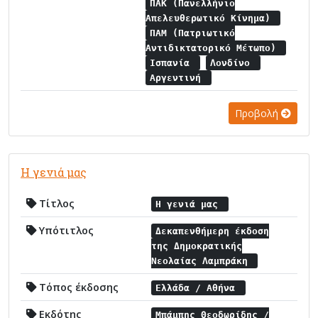
ΠΑΚ (Πανελλήνιο
Απελευθερωτικό Κίνημα)
ΠΑΜ (Πατριωτικό
Αντιδικτατορικό Μέτωπο)
Ισπανία
Λονδίνο
Αργεντινή
Προβολή
Η γενιά μας
Τίτλος
Η γενιά μας
Υπότιτλος
Δεκαπενθήμερη έκδοση
της Δημοκρατικής
Νεολαίας Λαμπράκη
Τόπος έκδοσης
Ελλάδα / Αθήνα
Εκδότης
Μπάμπης Θεοδωρίδης /