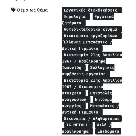
Θέμα ως θέμα
Εργατικές διεκδικήσεις
Φορολογία
Εργατικά
ζητήματα
Αντιδικτατορικό κίνημα
Δικαιώματα εργαζομένων
Έλληνες μετανάστες /
Δυτική Γερμανία
Δικτατορία 21ης Απριλίου
1967 / Πραξικόπημα
Ιωαννίδη
Συλλογικές
συμβάσεις εργασίας
Δικτατορία 21ης Απριλίου
1967 / Οικονομικά
στοιχεία
Επιστολές
αναγνωστών
Επίδομα
ανεργίας
Μετανάστες /
Δυτική Γερμανία
Οικονομία / πληθωρισμός
IG METALL
Χιλή /
πραξικόπημα
Επιδόματα