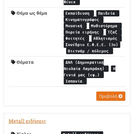
Φένεκ
Θέμα ως θέμα
Εκπαίδευση
Παιδεία
Κινηματογράφος
Μουσική
Μυθιστόρημα
Πορεία ειρήνης
Τζαζ
Φοιτητές
Αθλητισμός
Συνέδριο Ε.Φ.Ε.Ε. (3ο)
Βιετνάμ / πόλεμος
Θέματα
ΔΝΛ (Δημοκρατική
Νεολαία Λαμπράκη)
Η
Γενιά μας (εφ.)
Ισπανία
Προβολή
Metall ειδήσεις