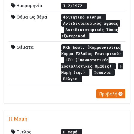
Ημερομηνία
1-2/1972
Θέμα ως θέμα
Φοιτητικό κίνημα
Αντιδικτατορικός αγώνας
Αντιδικτατορικός Τύπος
εξωτερικού
Θέματα
ΚΚΕ Εσωτ. (Κομμουνιστικό
Κόμμα Ελλάδας Εσωτερικού)
ΕΣΟ (Επαναστατικές
Σοσιαλιστικές Ομάδες)
Η
Μαμή (εφ.)
Ισπανία
Βέλγιο
Προβολή
Η Μαμή
Τίτλος
Η Μαμή