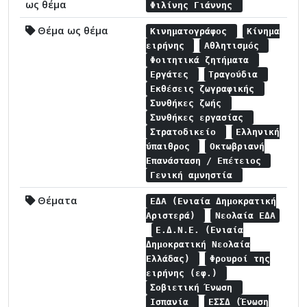
ως θέμα
Φιλίνης Γιάννης
Θέμα ως θέμα
Κινηματογράφος
Κίνημα
ειρήνης
Αθλητισμός
Φοιτητικά ζητήματα
Εργάτες
Τραγούδια
Εκθέσεις ζωγραφικής
Συνθήκες ζωής
Συνθήκες εργασίας
Στρατοδικείο
Ελληνική
ύπαιθρος
Οκτωβριανή
Επανάσταση / Επέτειος
Γενική αμνηστία
Θέματα
ΕΔΑ (Ενιαία Δημοκρατική
Αριστερά)
Νεολαία ΕΔΑ
Ε.Δ.Ν.Ε. (Ενιαία
Δημοκρατική Νεολαία
Ελλάδας)
Φρουροί της
ειρήνης (εφ.)
Σοβιετική Ένωση
Ισπανία
ΕΣΣΔ (Ένωση