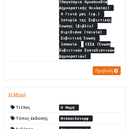
(Παγκόσμια Ομοσπονδία
Δημοκρατικής Νεολαίας)
Η Γενιά μας (εφ.)
Ιστορία της Σοβιετικής
Ένωσης (βιβλίο)
Βιριδιάνα (ταινία)
Σοβιετική Ένωση
Ισπανία
ΕΣΣΔ (Ένωση
Σοβιετικών Σοσιαλιστικών
Δημοκρατιών)
Προβολή
Η Μαμή
Τίτλος
Η Μαμή
Τόπος έκδοσης
Ντύσσελντορφ