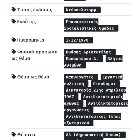
Τόπος έκδοσης
Ντύσσελντορφ
Εκδότης
Επαναστατικές
Σοσιαλιστικές Ομάδες
Ημερομηνία
1/12/1970
Φυσικό πρόσωπο
Ωνάσης Αριστοτέλης
ως θέμα
Παπασπύρου Δ.
Βλήτου
Ανεμώνη
Θέμα ως θέμα
Καπνεργάτες
Εργατική
πολιτική
Οικοδόμοι
Δικτατορία 21ης Απριλίου
1967
Αντιδικτατορικός
αγώνας
Αντιδικτατορικές
οργανώσεις
Αντιδικτατορικός Τύπος
εξωτερικού
Θέματα
ΔΑ (Δημοκρατική Άμυνα)