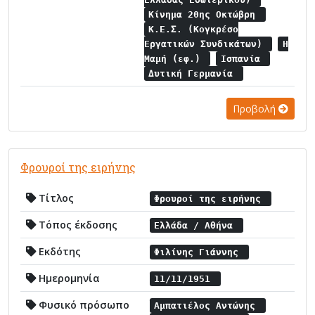
Κίνημα 20ης Οκτώβρη
Κ.Ε.Σ. (Κογκρέσο
Εργατικών Συνδικάτων)
Η
Μαμή (εφ.)
Ισπανία
Δυτική Γερμανία
Προβολή
Φρουροί της ειρήνης
Τίτλος
Φρουροί της ειρήνης
Τόπος έκδοσης
Ελλάδα / Αθήνα
Εκδότης
Φιλίνης Γιάννης
Ημερομηνία
11/11/1951
Φυσικό πρόσωπο
Αμπατιέλος Αντώνης