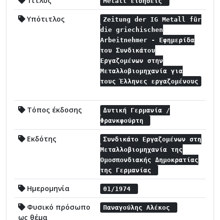
Τίτλος
Metall ειδήσεις
Υπότιτλος
Zeitung der IG Metall für
die griechischen
Arbeitnehmer - Εφημερίδα
του Συνδικάτου
Εργαζομένων στην
Μεταλλοβιομηχανία για
τους Έλληνες εργαζομένους
Τόπος έκδοσης
Δυτική Γερμανία /
Φρανκφούρτη
Εκδότης
Συνδικάτο Εργαζομένων στη
Μεταλλοβιομηχανία της
Ομοσπονδιακής Δημοκρατίας
της Γερμανίας
Ημερομηνία
01/1974
Φυσικό πρόσωπο
Παναγούλης Αλέκος
ως θέμα