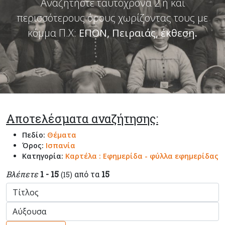
Αναζητήστε ταυτόχρονα 2 ή και
περισσότερους όρους χωρίζοντας τους με
κόμμα Π.Χ:
ΕΠΟΝ, Πειραιάς, έκθεση
.
Αποτελέσματα αναζήτησης:
Πεδίο:
Θέματα
Όρος:
Ισπανία
Κατηγορία:
Καρτέλα : Εφημερίδα - φύλλα εφημερίδας
Βλέπετε
1 - 15
από τα
15
(15)