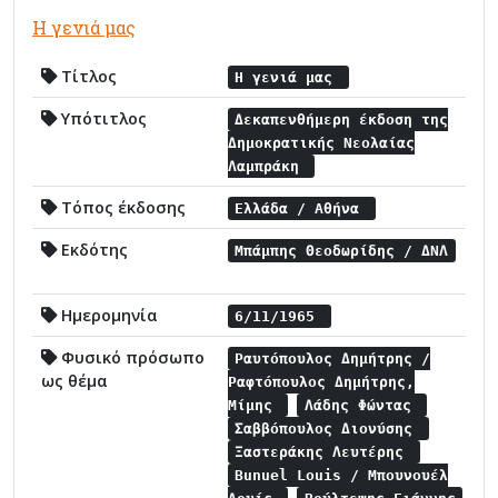
Η γενιά μας
Τίτλος
Η γενιά μας
Υπότιτλος
Δεκαπενθήμερη έκδοση της
Δημοκρατικής Νεολαίας
Λαμπράκη
Τόπος έκδοσης
Ελλάδα / Αθήνα
Εκδότης
Μπάμπης Θεοδωρίδης / ΔΝΛ
Ημερομηνία
6/11/1965
Φυσικό πρόσωπο
Ραυτόπουλος Δημήτρης /
ως θέμα
Ραφτόπουλος Δημήτρης,
Μίμης
Λάδης Φώντας
Σαββόπουλος Διονύσης
Ξαστεράκης Λευτέρης
Bunuel Louis / Μπουνουέλ