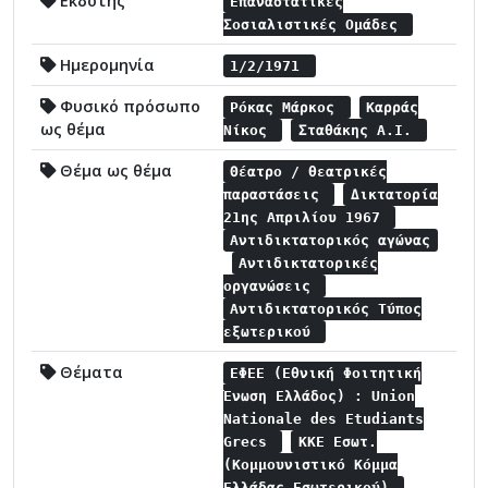
Εκδότης
Επαναστατικές
Σοσιαλιστικές Ομάδες
Ημερομηνία
1/2/1971
Φυσικό πρόσωπο
Ρόκας Μάρκος
Καρράς
ως θέμα
Νίκος
Σταθάκης Α.Ι.
Θέμα ως θέμα
Θέατρο / θεατρικές
παραστάσεις
Δικτατορία
21ης Απριλίου 1967
Αντιδικτατορικός αγώνας
Αντιδικτατορικές
οργανώσεις
Αντιδικτατορικός Τύπος
εξωτερικού
Θέματα
ΕΦΕΕ (Εθνική Φοιτητική
Ένωση Ελλάδος) : Union
Nationale des Etudiants
Grecs
ΚΚΕ Εσωτ.
(Κομμουνιστικό Κόμμα
Ελλάδας Εσωτερικού)