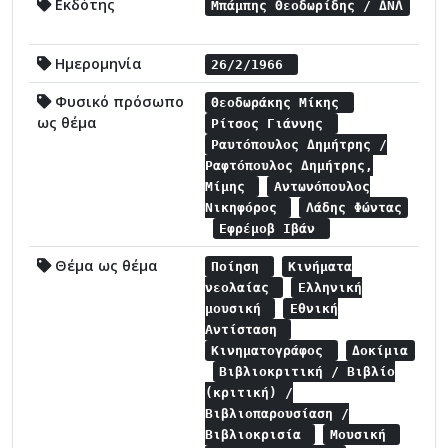
Εκδότης
Μπάμπης Θεοδωρίδης / ΔΝΛ
Ημερομηνία
26/2/1966
Φυσικό πρόσωπο
Θεοδωράκης Μίκης
ως θέμα
Ρίτσος Γιάννης
Ραυτόπουλος Δημήτρης /
Ραφτόπουλος Δημήτρης,
Μίμης
Αντωνόπουλος
Νικηφόρος
Λάδης Φώντας
Εφρέμοβ Ιβάν
Θέμα ως θέμα
Ποίηση
Κινήματα
νεολαίας
Ελληνική
μουσική
Εθνική
Αντίσταση
Κινηματογράφος
Δοκίμια
Βιβλιοκριτική / Βιβλίο
(κριτική) /
Βιβλιοπαρουσίαση /
Βιβλιοκρισία
Μουσική