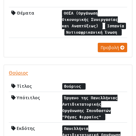
Θέματα
ΟΟΣΑ (Οργάνωση
Οικονομικής Συνεργασίας
και Αναπτύξεως)
Ισπανία
Νοτιοαφρικανική Ένωση
Προβολή
Θούριος
Τίτλος
Θούριος
Υπότιτλος
Όργανο της Πανελλήνιας
Αντιδικτατορικής
Οργάνωσης Σπουδαστών
"Ρήγας Φερραίος"
Εκδότης
Πανελλήνια
Αντιδικτατορική Οργάνωση