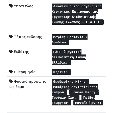
Υπότιτλος
Δεκαπενθήμερο όργανο της
Κεντρικής Επιτροπής της
Εργατικής Διεθνιστικής
Ένωσης Ελλάδας - Ε.Δ.Ε.Ε.
Τόπος έκδοσης
Μεγάλη Βρετανία /
Λονδίνο
Εκδότης
ΕΔΕΕ (Εργατική
Διεθνιστική Ένωση
Ελλάδας)
Ημερομηνία
02/1973
Φυσικό πρόσωπο
Θεοδωράκης Μίκης
ως θέμα
Μακάριος Αρχιεπίσκοπος
Κύπρου
Truman Harry :
Τρούμαν Χάρι
Γρίβας
Γεώργιος
Μαντέλ Έρνεστ