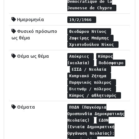
Democratique de la
Jeunesse de Chypre
Ημερομηνία
19/2/1966
Φυσικό πρόσωπο
Θεοδώρου Ντίνος
ως θέμα
Ζαφείρης Μπάμπης
Χριστοδούλου Νίκος
Θέμα ως θέμα
Απόκριες
Κύπρος
(νεολαία)
Ποδόσφαιρο
ΕΣΣΔ / Νεολαία
Κυπριακό Ζήτημα
Πυρηνικός πόλεμος
Βιετνάμ / πόλεμος
Κύπρος / αθλητισμός
Θέματα
ΠΟΔΝ (Παγκόσμια
Ομοσπονδία Δημοκρατικής
Νεολαίας)
ΕΔΟΝ
(Ενιαία Δημοκρατική
Οργάνωση Νεολαίας):