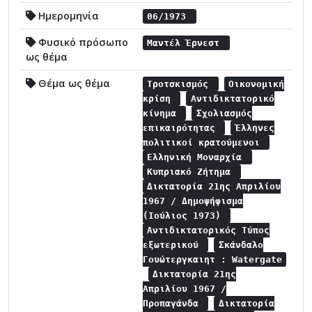
Ημερομηνία
06/1973
Φυσικό πρόσωπο
Μαντέλ Έρνεστ
ως θέμα
Θέμα ως θέμα
Τροτσκισμός
Οικονομική
κρίση
Αντιδικτατορικό
κίνημα
Σχολιασμός
επικαιρότητας
Έλληνες
πολιτικοί κρατούμενοι
Ελληνική Μοναρχία
Κυπριακό Ζήτημα
Δικτατορία 21ης Απριλίου
1967 / Δημοψήφισμα
(Ιούλιος 1973)
Αντιδικτατορικός Τύπος
εξωτερικού
Σκάνδαλο
Γουώτεργκαιητ : Watergate
Δικτατορία 21ης
Απριλίου 1967 /
Προπαγάνδα
Δικτατορία