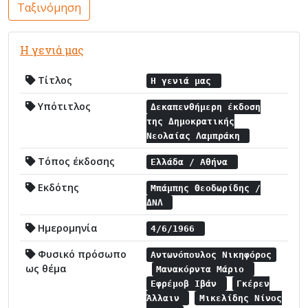
Ταξινόμηση
Η γενιά μας
Τίτλος
Η γενιά μας
Υπότιτλος
Δεκαπενθήμερη έκδοση
της Δημοκρατικής
Νεολαίας Λαμπράκη
Τόπος έκδοσης
Ελλάδα / Αθήνα
Εκδότης
Μπάμπης Θεοδωρίδης /
ΔΝΛ
Ημερομηνία
4/6/1966
Φυσικό πρόσωπο
Αντωνόπουλος Νικηφόρος
ως θέμα
Μανακόρντα Μάριο
Εφρέμοβ Ιβάν
Γκέρεν
Άλλαιν
Μικελίδης Νίνος