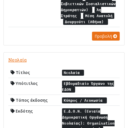
Σοβιετικών Σοσιαλιστικών
Δημοκρατιών)
Άη
Στράτης
Μέση Ανατολή
Δουργούτι (Αθήνα)
Προβολή
Νεολαία
Τίτλος
Νεολαία
Υπότιτλος
Εβδομαδιαίο Όργανο της
ΕΔΟΝ
Τόπος έκδοσης
Κύπρος / Λευκωσία
Εκδότης
Ε.Δ.Ο.Ν. (Ενιαία
Δημοκρατική Οργάνωση
Νεολαίας): Organisation