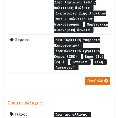
21ης Απριλίου 1967 /
Πολιτικές διώξεις
Δικτατορία 21ης Απριλίου
1967 / Πολιτική και
διακυβέρνηση
Μαρξιστική
οικονομική θεωρία
Θέματα
ΚΥΠ (Κρατική Υπηρεσία
Πληροφοριών)
Σοσιαλιστικό Εργατικό
Κόμμα (ΣΕΚ)
Βήμα (Το)
(εφ.)
Ισπανία
Χιλή
Αργεντινή
Προβολή
Ώρα της αλλαγής
Τίτλος
Ώρα της αλλαγής