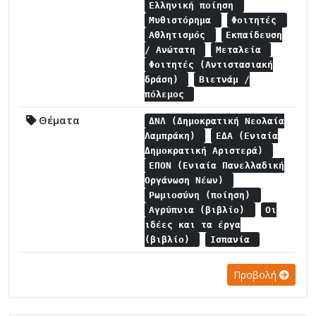
Ελληνική ποίηση
Μυθιστόρημα
Φοιτητές
Αθλητισμός
Εκπαίδευση
/ Ανώτατη
Μεταλεία
Φοιτητές (Αντιστασιακή
δράση)
Βιετνάμ /
πόλεμος
Θέματα
ΔΝΛ (Δημοκρατική Νεολαία
Λαμπράκη)
ΕΔΑ (Ενιαία
Δημοκρατική Αριστερά)
ΕΠΟΝ (Ενιαία Πανελλαδική
Οργάνωση Νέων)
Ρωμιοσύνη (ποίηση)
Αγρύπνια (βιβλίο)
Οι
ιδέες και τα έργα
(βιβλίο)
Ισπανία
Προβολή