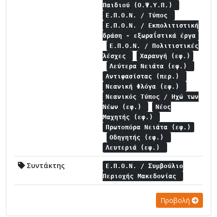
Παιδιού (Ο.Ψ.Υ.Π.)
Ε.Π.Ο.Ν. / Τύπος
Ε.Π.Ο.Ν. / Εκπολιτιστική
δράση - εξωραΐστικά έργα
Ε.Π.Ο.Ν. / Πολιτιστικές
λέσχες
Χαραυγή (εφ.)
Λεύτερα Νειάτα (εφ.)
Αντιφασίστας (περ.)
Νεανική Φλόγα (εφ.)
Νεανικός Τύπος / Ηχώ των
Νέων (εφ.)
Νέος
Μαχητής (εφ.)
Πρωτοπόρα Νειάτα (εφ.)
Οδηγητής (εφ.)
Λευτεριά (εφ.)
Συντάκτης
Ε.Π.Ο.Ν. / Συμβούλιο
Περιοχής Μακεδονίας
Προβολή