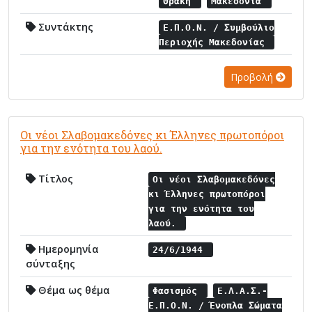
Θράκη
Μακεδονία
Συντάκτης
Ε.Π.Ο.Ν. / Συμβούλιο
Περιοχής Μακεδονίας
Προβολή
Οι νέοι Σλαβομακεδόνες κι Έλληνες πρωτοπόροι
για την ενότητα του λαού.
Τίτλος
Οι νέοι Σλαβομακεδόνες
κι Έλληνες πρωτοπόροι
για την ενότητα του
λαού.
Ημερομηνία
24/6/1944
σύνταξης
Θέμα ως θέμα
Φασισμός
Ε.Λ.Α.Σ.-
Ε.Π.Ο.Ν. / Ένοπλα Σώματα