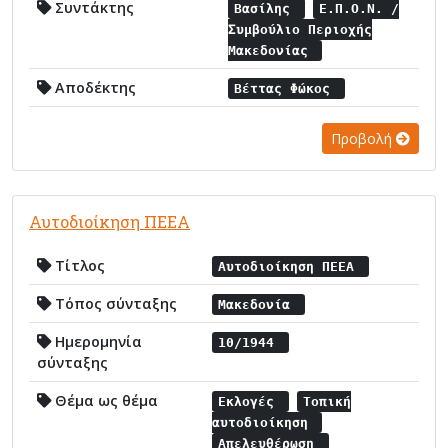
Συντάκτης
Βασίλης
Ε.Π.Ο.Ν. /
Συμβούλιο Περιοχής
Μακεδονίας
Αποδέκτης
Βέττας Φώκος
Προβολή
Αυτοδιοίκηση ΠΕΕΑ
Τίτλος
Αυτοδιοίκηση ΠΕΕΑ
Τόπος σύνταξης
Μακεδονία
Ημερομηνία
10/1944
σύνταξης
Θέμα ως θέμα
Εκλογές
Τοπική
αυτοδιοίκηση
Απελευθέρωση