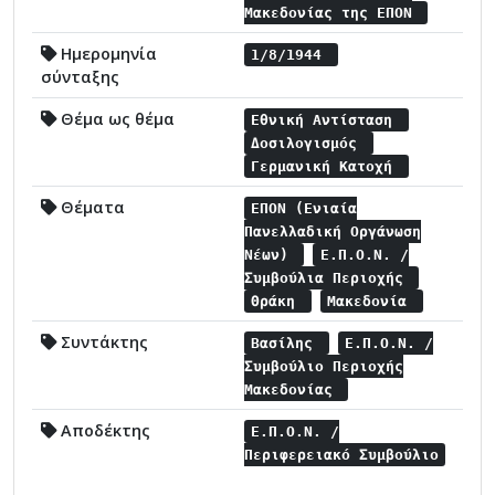
Μακεδονίας της ΕΠΟΝ
Ημερομηνία
1/8/1944
σύνταξης
Θέμα ως θέμα
Εθνική Αντίσταση
Δοσιλογισμός
Γερμανική Κατοχή
Θέματα
ΕΠΟΝ (Ενιαία
Πανελλαδική Οργάνωση
Νέων)
Ε.Π.Ο.Ν. /
Συμβούλια Περιοχής
Θράκη
Μακεδονία
Συντάκτης
Βασίλης
Ε.Π.Ο.Ν. /
Συμβούλιο Περιοχής
Μακεδονίας
Αποδέκτης
Ε.Π.Ο.Ν. /
Περιφερειακό Συμβούλιο