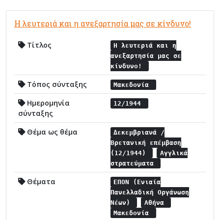
Η λευτεριά και η ανεξαρτησία μας σε κίνδυνο!
Τίτλος
Η λευτεριά και η
ανεξαρτησία μας σε
κίνδυνο!
Τόπος σύνταξης
Μακεδονία
Ημερομηνία
12/1944
σύνταξης
Θέμα ως θέμα
Δεκεμβριανά /
Βρετανική επέμβαση
(12/1944)
Αγγλικά
στρατεύματα
Θέματα
ΕΠΟΝ (Ενιαία
Πανελλαδική Οργάνωση
Νέων)
Αθήνα
Μακεδονία