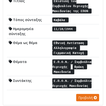
Τίτλος
Επιστολή του
Συμβουλίου Περιοχής
Μακεδονίας της ΕΠΟΝ
Τόπος σύνταξης
Καβάλα
Ημερομηνία
11/10/1944
σύνταξης
Θέμα ως θέμα
Εθνική Αντίσταση
Αλληλογραφία
Γερμανική Κατοχή
Θέματα
Ε.Π.Ο.Ν. / Συμβούλια
Περιοχής
Θράκη
Μακεδονία
Συντάκτης
Ε.Π.Ο.Ν. / Συμβούλιο
Περιοχής Μακεδονίας
Προβολή