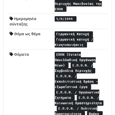
Περιοχής Μακεδονίας της
ΕΠΟΝ
Ημερομηνία
5/9/1944
σύνταξης
Θέμα ως θέμα
Γερμανική Κατοχή
Γερμανική κατοχή /
Κινητοποιήσεις
Θέματα
ΕΠΟΝ (Ενιαία
Πανελλαδική Οργάνωση
Νέων)
Ε.Π.Ο.Ν. /
Συμβούλια Περιοχής
Ε.Π.Ο.Ν. /
Εκπολιτιστική δράση -
εξωραΐστικά έργα
Ε.Π.Ο.Ν. / Οργανωτικά
ζητήματα
Ε.Π.Ο.Ν. /
Κοινωνική δραστηριότητα
Ε.Π.Ο.Ν. / Πολιτική
δραστηριότητα
Θράκη