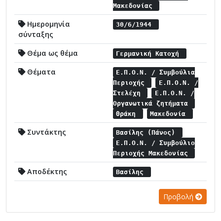
Μακεδονίας
Ημερομηνία
30/6/1944
σύνταξης
Θέμα ως θέμα
Γερμανική Κατοχή
Θέματα
Ε.Π.Ο.Ν. / Συμβούλια
Περιοχής
Ε.Π.Ο.Ν. /
Στελέχη
Ε.Π.Ο.Ν. /
Οργανωτικά ζητήματα
Θράκη
Μακεδονία
Συντάκτης
Βασίλης (Πάνος)
Ε.Π.Ο.Ν. / Συμβούλιο
Περιοχής Μακεδονίας
Αποδέκτης
Βασίλης
Προβολή