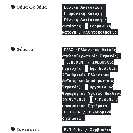
Θέμα ως θέμα
Εθνική Αντίσταση
Γερμανική Κατοχή
Εθνική Αντίσταση /
Αντάρτες
Γερμανική
κατοχή / Κινητοποιήσεις
Θέματα
ΕΛΑΣ (Ελληνικός Λαϊκός
Απελευθερωτικός Στρατός)
Ε.Π.Ο.Ν. / Συμβούλια
Περιοχής
Εφ. Ε.Λ.Α.Σ.
(Εφεδρικός Ελληνικός
Λαϊκός Απελευθερωτικός
Στρατός)
Οργανισμός
Ψυχαγωγίας Υγειάς Παιδιού
(Ο.Ψ.Υ.Π.)
Ε.Π.Ο.Ν. /
Οργανωτικά ζητήματα
Ε.Π.Ο.Ν./ Οικονομικά
ζητήματα
Συντάκτης
Ε.Π.Ο.Ν. / Συμβούλιο