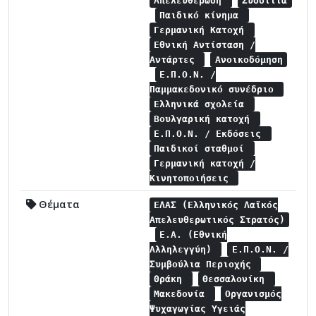
Απελευθέρωση
Συσσίτια
Παιδικό κίνημα
Γερμανική Κατοχή
Εθνική Αντίσταση /
Αντάρτες
Ανοικοδόμηση
Ε.Π.Ο.Ν. /
Παμμακεδονικό συνέδριο
Ελληνικά σχολεία
Βουλγαρική κατοχή
Ε.Π.Ο.Ν. / Εκδόσεις
Παιδικοί σταθμοί
Γερμανική κατοχή /
Κινητοποιήσεις
Θέματα
ΕΛΑΣ (Ελληνικός Λαϊκός
Απελευθερωτικός Στρατός)
Ε.Α. (Εθνική
Αλληλεγγύη)
Ε.Π.Ο.Ν. /
Συμβούλια Περιοχής
Θράκη
Θεσσαλονίκη
Μακεδονία
Οργανισμός
Ψυχαγωγίας Υγειάς