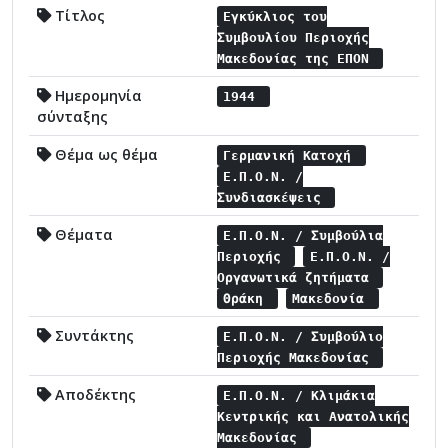
Τίτλος
Εγκύκλιος του
Συμβουλίου Περιοχής
Μακεδονίας της ΕΠΟΝ
Ημερομηνία
1944
σύνταξης
Θέμα ως θέμα
Γερμανική Κατοχή
Ε.Π.Ο.Ν. /
Συνδιασκέψεις
Θέματα
Ε.Π.Ο.Ν. / Συμβούλια
Περιοχής
Ε.Π.Ο.Ν. /
Οργανωτικά ζητήματα
Θράκη
Μακεδονία
Συντάκτης
Ε.Π.Ο.Ν. / Συμβούλιο
Περιοχής Μακεδονίας
Αποδέκτης
Ε.Π.Ο.Ν. / Κλιμάκια
Κεντρικής και Ανατολικής
Μακεδονίας