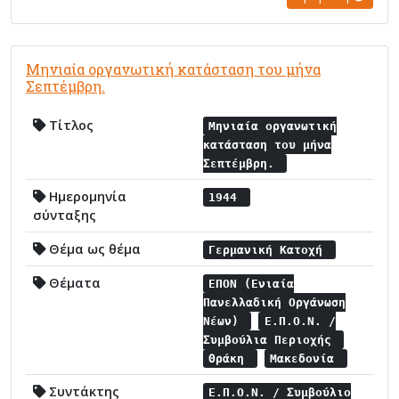
Μηνιαία οργανωτική κατάσταση του μήνα
Σεπτέμβρη.
Τίτλος
Μηνιαία οργανωτική
κατάσταση του μήνα
Σεπτέμβρη.
Ημερομηνία
1944
σύνταξης
Θέμα ως θέμα
Γερμανική Κατοχή
Θέματα
ΕΠΟΝ (Ενιαία
Πανελλαδική Οργάνωση
Νέων)
Ε.Π.Ο.Ν. /
Συμβούλια Περιοχής
Θράκη
Μακεδονία
Συντάκτης
Ε.Π.Ο.Ν. / Συμβούλιο