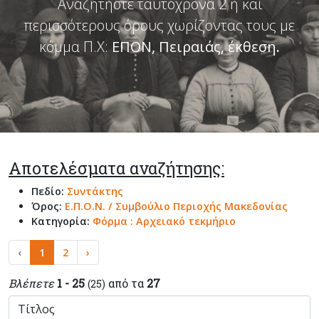
Αναζητήστε ταυτόχρονα 2 ή και
περισσότερους όρους χωρίζοντας τους με
κόμμα Π.Χ:
ΕΠΟΝ, Πειραιάς, έκθεση
.
Αποτελέσματα αναζήτησης:
Πεδίο:
Συντάκτης
Όρος:
Ε.Π.Ο.Ν. / Συμβούλιο Περιοχής Μακεδονίας
Κατηγορία:
Φόρμα : Αρχειακό τεκμήριο
‹
1
2
›
Βλέπετε
1 - 25
από τα
27
(25)