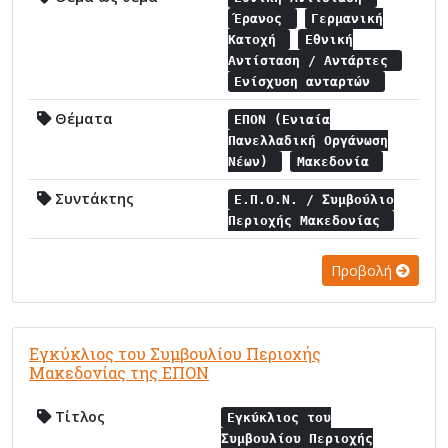
Έρανος
Γερμανική
Κατοχή
Εθνική
Αντίσταση / Αντάρτες
Ενίσχυση ανταρτών
Θέματα
ΕΠΟΝ (Ενιαία
Πανελλαδική Οργάνωση
Νέων)
Μακεδονία
Συντάκτης
Ε.Π.Ο.Ν. / Συμβούλιο
Περιοχής Μακεδονίας
Προβολή
Εγκύκλιος του Συμβουλίου Περιοχής
Μακεδονίας της ΕΠΟΝ
Τίτλος
Εγκύκλιος του
Συμβουλίου Περιοχής