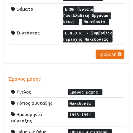
Θέματα
ΕΠΟΝ (Ενιαία
Πανελλαδική Οργάνωση
Νέων)
Μακεδονία
Συντάκτης
Ε.Π.Ο.Ν. / Συμβούλιο
Περιοχής Μακεδονίας
Προβολή
Έρανος μάχης
Τίτλος
Έρανος μάχης
Τόπος σύνταξης
Μακεδονία
Ημερομηνία
1943-1944
σύνταξης
Θέμα ως θέμα
Εθνική Αντίσταση