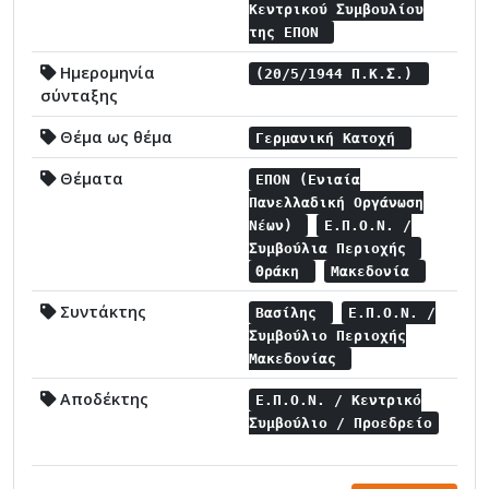
Κεντρικού Συμβουλίου
της ΕΠΟΝ
Ημερομηνία
(20/5/1944 Π.Κ.Σ.)
σύνταξης
Θέμα ως θέμα
Γερμανική Κατοχή
Θέματα
ΕΠΟΝ (Ενιαία
Πανελλαδική Οργάνωση
Νέων)
Ε.Π.Ο.Ν. /
Συμβούλια Περιοχής
Θράκη
Μακεδονία
Συντάκτης
Βασίλης
Ε.Π.Ο.Ν. /
Συμβούλιο Περιοχής
Μακεδονίας
Αποδέκτης
Ε.Π.Ο.Ν. / Κεντρικό
Συμβούλιο / Προεδρείο