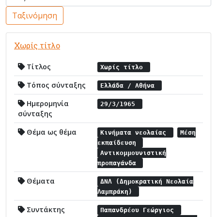
Ταξινόμηση
Χωρίς τίτλο
Τίτλος
Χωρίς τίτλο
Τόπος σύνταξης
Ελλάδα / Αθήνα
Ημερομηνία
29/3/1965
σύνταξης
Θέμα ως θέμα
Κινήματα νεολαίας
Μέση
εκπαίδευση
Αντικομμουνιστική
προπαγάνδα
Θέματα
ΔΝΛ (Δημοκρατική Νεολαία
Λαμπράκη)
Συντάκτης
Παπανδρέου Γεώργιος