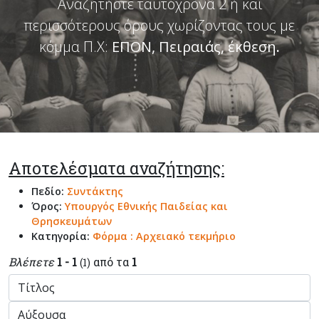
Αναζητήστε ταυτόχρονα 2 ή και
περισσότερους όρους χωρίζοντας τους με
κόμμα Π.Χ:
ΕΠΟΝ, Πειραιάς, έκθεση
.
Αποτελέσματα αναζήτησης:
Πεδίο:
Συντάκτης
Όρος:
Υπουργός Εθνικής Παιδείας και
Θρησκευμάτων
Κατηγορία:
Φόρμα : Αρχειακό τεκμήριο
Βλέπετε
1 - 1
από τα
1
(1)