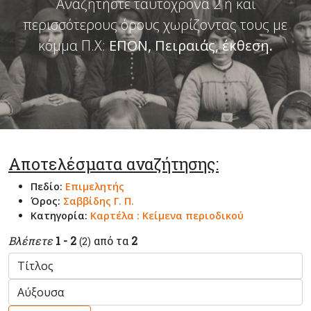
Αναζητήστε ταυτόχρονα 2 ή και
περισσότερους όρους χωρίζοντας τους με
κόμμα Π.Χ:
ΕΠΟΝ, Πειραιάς, έκθεση
.
Αποτελέσματα αναζήτησης:
Πεδίο:
Επιμελητής
Όρος:
Σαββίδης Γ. Π.
Κατηγορία:
Καρτέλα : Κείμενα περιοδικού
Βλέπετε
1 - 2
από τα
2
(2)