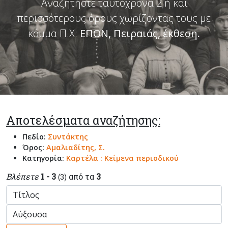
Αναζητήστε ταυτόχρονα 2 ή και
περισσότερους όρους χωρίζοντας τους με
κόμμα Π.Χ:
ΕΠΟΝ, Πειραιάς, έκθεση
.
Αποτελέσματα αναζήτησης:
Πεδίο:
Συντάκτης
Όρος:
Αμαλιαδίτης, Σ.
Κατηγορία:
Καρτέλα : Κείμενα περιοδικού
Βλέπετε
1 - 3
από τα
3
(3)