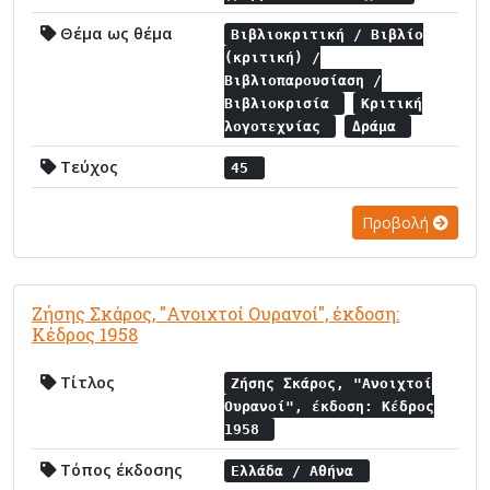
Θέμα ως θέμα
Βιβλιοκριτική / Βιβλίο
(κριτική) /
Βιβλιοπαρουσίαση /
Βιβλιοκρισία
Κριτική
λογοτεχνίας
Δράμα
Τεύχος
45
Προβολή
Ζήσης Σκάρος, "Ανοιχτοί Ουρανοί", έκδοση:
Κέδρος 1958
Τίτλος
Ζήσης Σκάρος, "Ανοιχτοί
Ουρανοί", έκδοση: Κέδρος
1958
Τόπος έκδοσης
Ελλάδα / Αθήνα