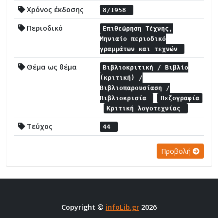
Χρόνος έκδοσης
8/1958
Περιοδικό
Επιθεώρηση Τέχνης,
Μηνιαίο περιοδικό
γραμμάτων και τεχνών
Θέμα ως θέμα
Βιβλιοκριτική / Βιβλίο
(κριτική) /
Βιβλιοπαρουσίαση /
Βιβλιοκρισία
Πεζογραφία
Κριτική λογοτεχνίας
Τεύχος
44
Προβολή
Copyright ©
infoLib.gr
2026