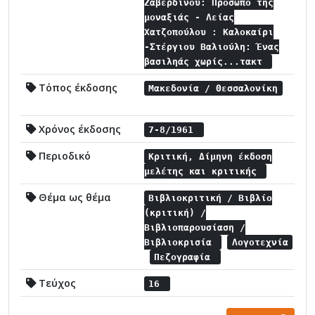
Ζαβερδίνου: Πρόσωπο της
μοναξιάς - Λείας
Χατζοπούλου : Καλοκαίρι
-Στέργιου Βαλιούλη: Ένας
βασιληάς χωρίς...τακτ
Τόπος έκδοσης
Μακεδονία / Θεσσαλονίκη
Χρόνος έκδοσης
7-8/1961
Περιοδικό
Κριτική, Δίμηνη έκδοση
μελέτης και κριτικής
Θέμα ως θέμα
Βιβλιοκριτική / Βιβλίο
(κριτική) /
Βιβλιοπαρουσίαση /
Βιβλιοκρισία
Λογοτεχνία
Πεζογραφία
Τεύχος
16