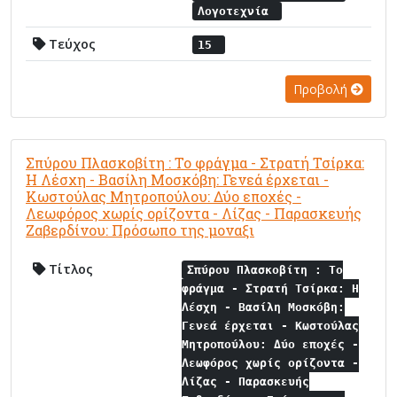
Λογοτεχνία
Τεύχος
15
Προβολή
Σπύρου Πλασκοβίτη : Το φράγμα - Στρατή Τσίρκα:
Η Λέσχη - Βασίλη Μοσκόβη: Γενεά έρχεται -
Κωστούλας Μητροπούλου: Δύο εποχές -
Λεωφόρος χωρίς ορίζοντα - Λίζας - Παρασκευής
Ζαβερδίνου: Πρόσωπο της μοναξι
Τίτλος
Σπύρου Πλασκοβίτη : Το
φράγμα - Στρατή Τσίρκα: Η
Λέσχη - Βασίλη Μοσκόβη:
Γενεά έρχεται - Κωστούλας
Μητροπούλου: Δύο εποχές -
Λεωφόρος χωρίς ορίζοντα -
Λίζας - Παρασκευής