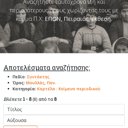
Αναζητήστε ταυτόχρονα 2 ή και
περισσότερους όρους χωρίζοντας τους με
κόμμα Π.Χ:
ΕΠΟΝ, Πειραιάς, έκθεση
.
Αποτελέσματα αναζήτησης:
Πεδίο:
Συντάκτης
Όρος:
Μουλλάς, Παν.
Κατηγορία:
Καρτέλα : Κείμενα περιοδικού
Βλέπετε
1 - 8
από τα
8
(8)