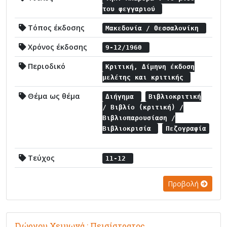
του φεγγαριού
Τόπος έκδοσης
Μακεδονία / Θεσσαλονίκη
Χρόνος έκδοσης
9-12/1960
Περιοδικό
Κριτική, Δίμηνη έκδοση
μελέτης και κριτικής
Θέμα ως θέμα
Διήγημα
Βιβλιοκριτική
/ Βιβλίο (κριτική) /
Βιβλιοπαρουσίαση /
Βιβλιοκρισία
Πεζογραφία
Τεύχος
11-12
Προβολή
Γιώργου Χειμωνά : Πεισίστρατος