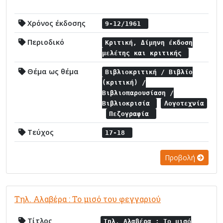
Χρόνος έκδοσης
9-12/1961
Περιοδικό
Κριτική, Δίμηνη έκδοση
μελέτης και κριτικής
Θέμα ως θέμα
Βιβλιοκριτική / Βιβλίο
(κριτική) /
Βιβλιοπαρουσίαση /
Βιβλιοκρισία
Λογοτεχνία
Πεζογραφία
Τεύχος
17-18
Προβολή
Τηλ. Αλαβέρα : Το μισό του φεγγαριού
Τίτλος
Τηλ. Αλαβέρα : Το μισό