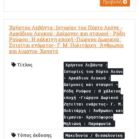
Προβολή
Χρήστου Λεβάντα : Ιστορίες του Πόρτο Λεόνε -
Αρκάδιου Λευκού : Δαίμονες και σταυροί - Ρόδη
Ρούφου : Η χάλκινη εποχή -Γιώργου Δωρικού :
Ζητείται ενάρετος- Γ. Μ. Πολιτάρχη : Άνθρωποι
και λιμανια- Χρηστό
Τίτλος
Χρήστου Λεβάντα :
Ιστορίες του Πόρτο Λεόνε
- Αρκάδιου Λευκού :
Δαίμονες και σταυροί -
Ρόδη Ρούφου : Η χάλκινη
εποχή -Γιώργου Δωρικού :
Ζητείται ενάρετος- Γ. Μ.
Πολιτάρχη : Άνθρωποι και
λιμανια- Χρηστόφορου
Μηλιώνη : Παραφωνία
Τόπος έκδοσης
Μακεδονία / Θεσσαλονίκη