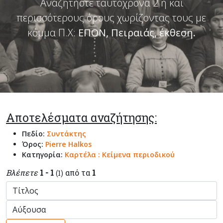
Αναζητήστε ταυτόχρονα 2 ή και
περισσότερους όρους χωρίζοντας τους με
κόμμα Π.Χ:
ΕΠΟΝ, Πειραιάς, έκθεση
.
Αποτελέσματα αναζήτησης:
Πεδίο:
Συντάκτης
Όρος:
Pierre Halkos
Κατηγορία:
Καρτέλα : Κείμενα περιοδικού
Βλέπετε
1 - 1
από τα
1
(1)