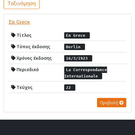
Ταξινόμηση
Εn Grece
Τίτλος
Εn Grece
Τόπος έκδοσης
Berlin
Χρόνος έκδοσης
16/3/1923
Περιοδικό
La Correspondance
Internationale
Τεύχος
22
Προβολή