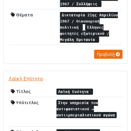
1967 / Συλλήψεις
Θέματα
Δικτατορία 21ης Απριλίου
1967 / Οικονομική
πολιτική
Έλληνες
φοιτητές εξωτερικού /
Μεγάλη Βρετανία
Προβολή
Λαϊκή Ενότητα
Τίτλος
Λαϊκή Ενότητα
Υπότιτλος
Στην υπηρεσία του
αντιφασιστικού –
αντιιμπεριαλιστικού αγώνα