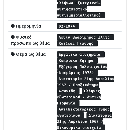
Ελλήνων Εξωτερικού-
Αντιφασιστικό
Αντιιμπεριαλιστικό)
Ημερομηνία
02/1974
Φυσικό
Λένιν Βλαδίμηρος Ίλιτς
πρόσωπο ως θέμα
Χοτζέας Γιάννης
Θέμα ως θέμα
Εργατικά ατυχήματα
Κυπριακό Ζήτημα
Εξέγερση Πολυτεχνείου
(Νοέμβριος 1973)
Δικτατορία 21ης Απριλίου
1967 / Πραξικόπημα
Ιωαννίδη
Έλληνες
εξωτερικού / Δυτική
Γερμανία
Αντιδικτατορικός Τύπος
εξωτερικού
Δικτατορία
21ης Απριλίου 1967 /
Οικονομικά στοιχεία