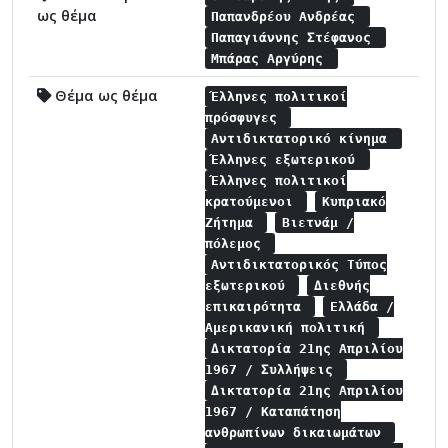
ως θέμα
Παπανδρέου Ανδρέας
Παπαγιάννης Στέφανος
Μπάρας Αργύρης
Θέμα ως θέμα
Έλληνες πολιτικοί
πρόσφυγες
Αντιδικτατορικό κίνημα
Έλληνες εξωτερικού
Έλληνες πολιτικοί
κρατούμενοι
Κυπριακό
Ζήτημα
Βιετνάμ /
πόλεμος
Αντιδικτατορικός Τύπος
εξωτερικού
Διεθνής
επικαιρότητα
Ελλάδα /
Αμερικανική πολιτική
Δικτατορία 21ης Απριλίου
1967 / Συλλήψεις
Δικτατορία 21ης Απριλίου
1967 / Καταπάτηση
ανθρωπίνων δικαιωμάτων