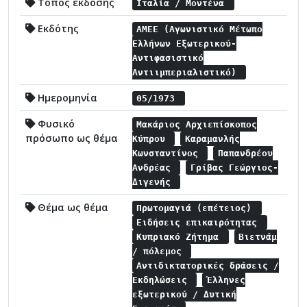
Τόπος έκδοσης
Ιταλία / Μοντένα
Εκδότης
ΑΜΕΕ (Αγωνιστικό Μέτωπο
Ελλήνων Εξωτερικού-
Αντιφασιστικό
Αντιιμπεριαλιστικό)
Ημερομηνία
05/1973
Φυσικό
Μακάριος Αρχιεπίσκοπος
πρόσωπο ως θέμα
Κύπρου
Καραμανλής
Κωνσταντίνος
Παπανδρέου
Ανδρέας
Γρίβας Γεώργιος-
Διγενής
Θέμα ως θέμα
Πρωτομαγιά (επέτειος)
Ειδήσεις επικαιρότητας
Κυπριακό Ζήτημα
Βιετνάμ
/ πόλεμος
Αντιδικτατορικές δράσεις /
Εκδηλώσεις
Έλληνες
εξωτερικού / Δυτική