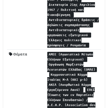
Δικτατορία 21ης Απριλίου
1967 / Πολιτική και
διακυβέρνηση
Αντιδικτατορικές δράσεις /
Δηλώσεις συμπαράστασης
Αντιδικτατορικές
οργανώσεις εξωτερικού
Έλληνες πολιτικοί
πρόσφυγες / Ρουμανία
Θέματα
ΑΜΕΕ (Αγωνιστικό Μέτωπο
Ελλήνων Εξωτερικού)
Οργάνωση Μαρξιστών
Λενινιστών Ελλάδας (ΟΜΛΕ)
Κομμουνιστικό Κόμμα
Ιταλίας Μ-Λ (ΚΚΙ μ-λ)
ΑΚΕΛ (Ανορθωτικό Κόμμα
Εργαζόμενου Λαού)
ΕΠΕΣ
(Ένωσις των εν Παρισίοις
Ελλήνων Σπουδαστών) /
A.E.H.P. (Association des