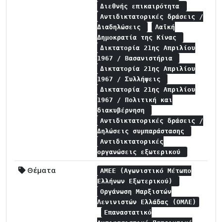
Διεθνής επικαιρότητα
Αντιδικτατορικές δράσεις /
Διαδηλώσεις
Λαϊκή
Δημοκρατία της Κίνας
Δικτατορία 21ης Απριλίου
1967 / Βασανιστήρια
Δικτατορία 21ης Απριλίου
1967 / Συλλήψεις
Δικτατορία 21ης Απριλίου
1967 / Πολιτική και
διακυβέρνηση
Αντιδικτατορικές δράσεις /
Δηλώσεις συμπαράστασης
Αντιδικτατορικές
οργανώσεις εξωτερικού
Θέματα
ΑΜΕΕ (Αγωνιστικό Μέτωπο
Ελλήνων Εξωτερικού)
Οργάνωση Μαρξιστών
Λενινιστών Ελλάδας (ΟΜΛΕ)
Eπαναστατικό