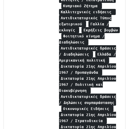
Κυπριακό Ζήτημα
Καλλιτεχνικές ειδήσεις
Αντιδικτατορικός Τύπος
εξωτερικού
Γαλλία /
εκλογές
Εκρήξεις βομβών
Φοιτητικό κίνημα /
Διαδηλώσεις
Αντιδικτατορικές δράσεις
/ Διαδηλώσεις
Ελλάδα /
Αμερικανική πολιτική
Δικτατορία 21ης Απριλίου
1967 / Προπαγάνδα
Δικτατορία 21ης Απριλίου
1967 / Πολιτική και
διακυβέρνηση
Αντιδικτατορικές δράσεις
/ Δηλώσεις συμπαράστασης
Οικονομικές Ειδήσεις
Δικτατορία 21ης Απριλίου
1967 / Στρατοδικεία
Δικτατορία 21ης Απριλίου