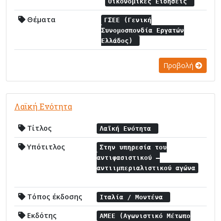
Οικονομικές Ειδήσεις
Θέματα
ΓΣΕΕ (Γενική
Συνομοσπονδία Εργατών
Ελλάδος)
Προβολή
Λαϊκή Ενότητα
Τίτλος
Λαϊκή Ενότητα
Υπότιτλος
Στην υπηρεσία του
αντιφασιστικού –
αντιιμπεριαλιστικού αγώνα
Τόπος έκδοσης
Ιταλία / Μοντένα
Εκδότης
ΑΜΕΕ (Αγωνιστικό Μέτωπο