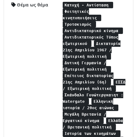
Θέμα ως θέμα
Κατοχή - Αντίσταση
Φοιτητικές
κινητοποιήσεις
Τροτσκισμός
Αντιδικτατορικό κίνημα
Αντιδικτατορικός Τύπος
εξωτερικού
Δικτατορία
21ης Απριλίου 1967 /
Εξωτερική πολιτική
Δυτική Γερμανία /
Εξωτερική πολιτική
Επέτειος δικτατορίας
21ης Απριλίου (6η)
ΕΣΣΔ
/ Εξωτερική πολιτική
Σκάνδαλο Γουώτεργκαιητ :
Watergate
Ελληνική
ιστορία / 20ος αιώνας
Μεγάλη Βρετανία /
Εργατικό κίνημα
Ελλάδα
/ Βρετανική πολιτική
Ιστορία των κινημάτων