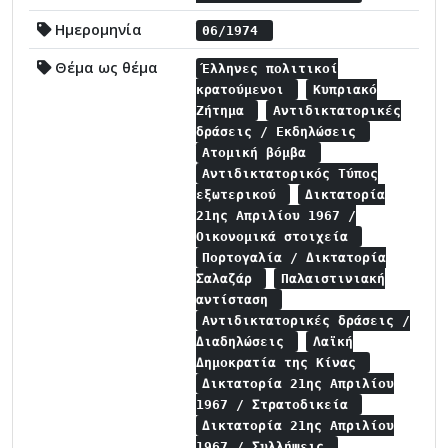
Ημερομηνία
06/1974
Θέμα ως θέμα
Έλληνες πολιτικοί
κρατούμενοι
Κυπριακό
Ζήτημα
Αντιδικτατορικές
δράσεις / Εκδηλώσεις
Ατομική βόμβα
Αντιδικτατορικός Τύπος
εξωτερικού
Δικτατορία
21ης Απριλίου 1967 /
Οικονομικά στοιχεία
Πορτογαλία / Δικτατορία
Σαλαζάρ
Παλαιστινιακή
αντίσταση
Αντιδικτατορικές δράσεις /
Διαδηλώσεις
Λαϊκή
Δημοκρατία της Κίνας
Δικτατορία 21ης Απριλίου
1967 / Στρατοδικεία
Δικτατορία 21ης Απριλίου
1967 / Συλλήψεις