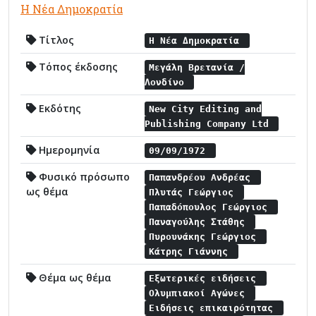
Η Νέα Δημοκρατία
Τίτλος
Η Νέα Δημοκρατία
Τόπος έκδοσης
Μεγάλη Βρετανία /
Λονδίνο
Εκδότης
New City Editing and
Publishing Company Ltd
Ημερομηνία
09/09/1972
Φυσικό πρόσωπο
Παπανδρέου Ανδρέας
ως θέμα
Πλυτάς Γεώργιος
Παπαδόπουλος Γεώργιος
Παναγούλης Στάθης
Πυρουνάκης Γεώργιος
Κάτρης Γιάννης
Θέμα ως θέμα
Εξωτερικές ειδήσεις
Ολυμπιακοί Αγώνες
Ειδήσεις επικαιρότητας