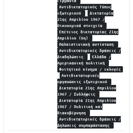
Γερμανία
Αντιδικτατορικός Τύπος
εξωτερικού
Δικτατορία
21ης Απριλίου 1967 /
Οικονομικά στοιχεία
Επέτειος δικτατορίας 21ης
Απριλίου (6η)
Παλαιστινιακή αντίσταση
Αντιδικτατορικές δράσεις /
Διαδηλώσεις
Ελλάδα /
Αμερικανική πολιτική
Φοιτητικό κίνημα / εκλογές
Αντιδικτατορικές
οργανώσεις εξωτερικού
Δικτατορία 21ης Απριλίου
1967 / Συλλήψεις
Δικτατορία 21ης Απριλίου
1967 / Πολιτική και
διακυβέρνηση
Αντιδικτατορικές δράσεις /
Δηλώσεις συμπαράστασης