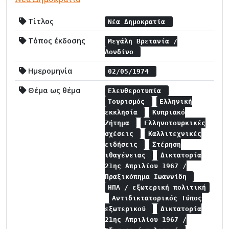
Τίτλος
Νέα Δημοκρατία
Τόπος έκδοσης
Μεγάλη Βρετανία /
Λονδίνο
Ημερομηνία
02/05/1974
Θέμα ως θέμα
Ελευθεροτυπία
Τουρισμός
Ελληνική
εκκλησία
Κυπριακό
Ζήτημα
Ελληνοτουρκικές
σχέσεις
Καλλιτεχνικές
ειδήσεις
Στέρηση
ιθαγένειας
Δικτατορία
21ης Απριλίου 1967 /
Πραξικόπημα Ιωαννίδη
ΗΠΑ / εξωτερική πολιτική
Αντιδικτατορικός Τύπος
εξωτερικού
Δικτατορία
21ης Απριλίου 1967 /