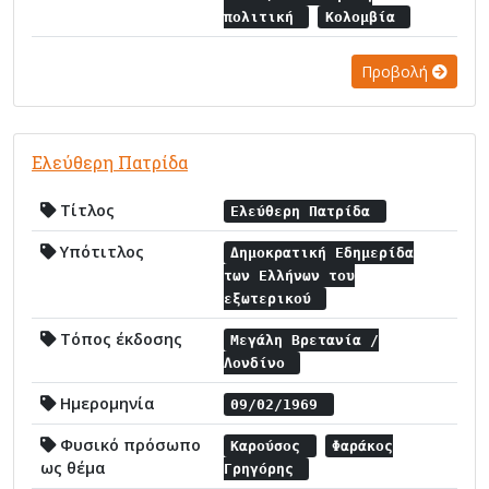
πολιτική
Κολομβία
Προβολή
Ελεύθερη Πατρίδα
Τίτλος
Ελεύθερη Πατρίδα
Υπότιτλος
Δημοκρατική Εδημερίδα
των Ελλήνων του
εξωτερικού
Τόπος έκδοσης
Μεγάλη Βρετανία /
Λονδίνο
Ημερομηνία
09/02/1969
Φυσικό πρόσωπο
Καρούσος
Φαράκος
ως θέμα
Γρηγόρης