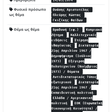
14/03/1974
Φυσικό πρόσωπο
Ωνάσης Αριστοτέλης
ως θέμα
Πλεύρης Κώστας
Γκιζίκης Φαίδων
Θέμα ως θέμα
Βραδυνή (εφ.)
Κυπριακό
Ζήτημα
Καλλιτεχνικές
ειδήσεις
Στέρηση
ιθαγένειας
Δικτατορία
21ης Απριλίου 1967 /
Δημοψήφισμα (Ιούλιος
1973)
Εξέγερση
Πολυτεχνείου (Νοέμβριος
1973) / θύματα
Αντιδικτατορικός Τύπος
εξωτερικού
Δικτατορία
21ης Απριλίου 1967 /
Εκπαιδευτική πολιτική
Ελλάδα / Αμερικανική
πολιτική
ΕΟΚ (Ευρωπαϊκή
Οικονομική Κοινότητα) /