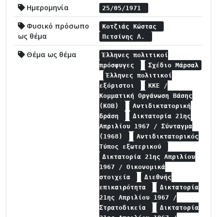
Ημερομηνία
25/05/1971
Φυσικό πρόσωπο
Κοτζιάς Κώστας
ως θέμα
Πετσίνης Λ.
Θέμα ως θέμα
Έλληνες πολιτικοί
πρόσφυγες
Σχέδιο Μάρσαλ
Έλληνες πολιτικοί
εξόριστοι
ΚΚΕ /
Κομματική Οργάνωση Βάσης
(ΚΟΒ)
Αντιδικτατορική
δράση
Δικτατορία 21ης
Απριλίου 1967 / Σύνταγμα
(1968)
Αντιδικτατορικός
Τύπος εξωτερικού
Δικτατορία 21ης Απριλίου
1967 / Οικονομικά
στοιχεία
Διεθνής
επικαιρότητα
Δικτατορία
21ης Απριλίου 1967 /
Στρατοδικεία
Δικτατορία