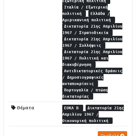
Εξωτερική πολιτική
Ιταλία / Εξωτερική
πολιτική
Ελλάδα /
Αμερικανική πολιτική
Δικτατορία 21ης Απριλίου
1967 / Στρατοδικεία
Δικτατορία 21ης Απριλίου
1967 / Συλλήψεις
Δικτατορία 21ης Απριλίου
1967 / Πολιτική και
διακυβέρνηση
Αντιδικτατορικές δράσεις
/ Δημοσιογραφικές
ανταποκρίσεις
Πορτογαλία / πτώση
δικτατορίας
Θέματα
ΕΟΚΑ Β
Δικτατορία 21ης
Απριλίου 1967 /
Οικονομική πολιτική
Προβολή