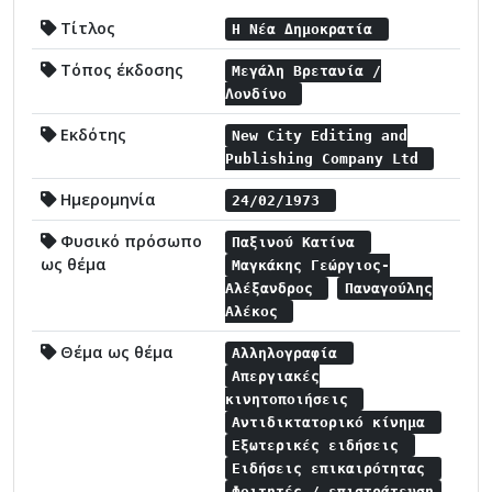
Τίτλος
Η Νέα Δημοκρατία
Τόπος έκδοσης
Μεγάλη Βρετανία /
Λονδίνο
Εκδότης
New City Editing and
Publishing Company Ltd
Ημερομηνία
24/02/1973
Φυσικό πρόσωπο
Παξινού Κατίνα
ως θέμα
Μαγκάκης Γεώργιος-
Αλέξανδρος
Παναγούλης
Αλέκος
Θέμα ως θέμα
Αλληλογραφία
Απεργιακές
κινητοποιήσεις
Αντιδικτατορικό κίνημα
Εξωτερικές ειδήσεις
Ειδήσεις επικαιρότητας
Φοιτητές / επιστράτευση