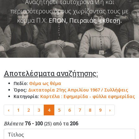
Αναζητήστε ταυτόχρονα 2 ή και
περισσότερους όρους χωρίζοντας τους με
κόμμα Π.Χ:
ΕΠΟΝ, Πειραιάς, έκθεση
.
Αποτελέσματα αναζήτησης:
Πεδίο:
Θέμα ως θέμα
Όρος:
Δικτατορία 21ης Απριλίου 1967 / Συλλήψεις
Κατηγορία:
Καρτέλα : Εφημερίδα - φύλλα εφημερίδας
‹
1
2
3
4
5
6
7
8
9
›
Βλέπετε
76 - 100
από τα
206
(25)