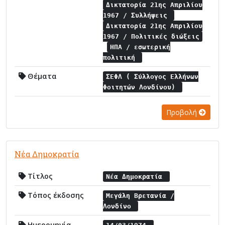
Δικτατορία 21ης Απριλίου
1967 / Συλλήψεις
Δικτατορία 21ης Απριλίου
1967 / Πολιτικές διώξεις
ΗΠΑ / εσωτερική
πολιτική
Θέματα
ΣΕΦΛ ( Σύλλογος Ελλήνων
Φοιτητών Λονδίνου)
Προβολή
Νέα Δημοκρατία
Τίτλος
Νέα Δημοκρατία
Τόπος έκδοσης
Μεγάλη Βρετανία /
Λονδίνο
Ημερομηνία