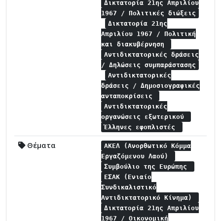
Δικτατορία 21ης Απριλίου
1967 / Πολιτικές διώξεις
Δικτατορία 21ης
Απριλίου 1967 / Πολιτική
και διακυβέρνηση
Αντιδικτατορικές δράσεις
/ Δηλώσεις συμπαράστασης
Αντιδικτατορικές
δράσεις / Δημοσιογραφικές
ανταποκρίσεις
Αντιδικτατορικές
οργανώσεις εξωτερικού
Έλληνες εφοπλιστές
Θέματα
ΑΚΕΛ (Ανορθωτικό Κόμμα
Εργαζόμενου Λαού)
Συμβούλιο της Ευρώπης
ΕΣΑΚ (Ενιαίο
Συνδικαλιστικό
Αντιδικτατορικό Κίνημα)
Δικτατορία 21ης Απριλίου
1967 / Οικονομική