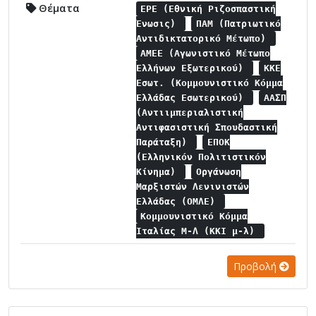
Θέματα
ΕΡΕ (Εθνική Ριζοσπαστική
Ένωσις)
ΠΑΜ (Πατριωτικό
Αντιδικτατορικό Μέτωπο)
ΑΜΕΕ (Αγωνιστικό Μέτωπο
Ελλήνων Εξωτερικού)
ΚΚΕ
Εσωτ. (Κομμουνιστικό Κόμμα
Ελλάδας Εσωτερικού)
ΑΑΣΠ
(Αντιιμπεριαλιστική
Αντιφασιστική Σπουδαστική
Παράταξη)
ΕΠΟΚ
(Ελληνικόν Πολιτιστικόν
Κίνημα)
Οργάνωση
Μαρξιστών Λενινιστών
Ελλάδας (ΟΜΛΕ)
Κομμουνιστικό Κόμμα
Ιταλίας Μ-Λ (ΚΚΙ μ-λ)
Προβολή