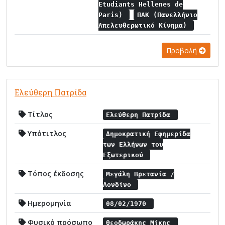
Etudiants Hellenes de
Paris)
ΠΑΚ (Πανελλήνιο
Απελευθερωτικό Κίνημα)
Προβολή
Ελεύθερη Πατρίδα
Τίτλος
Ελεύθερη Πατρίδα
Υπότιτλος
Δημοκρατική Εφημερίδα
των Ελλήνων του
Εξωτερικού
Τόπος έκδοσης
Μεγάλη Βρετανία /
Λονδίνο
Ημερομηνία
08/02/1970
Φυσικό πρόσωπο
Θεοδωράκης Μίκης