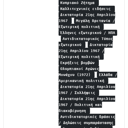
Κυπριακό Ζήτημα
Καλλιτεχνικές ειδήσεις
Δικτατορία 21ης Απριλίου
1967
Μεγάλη Βρετανία /
Εξωτερική πολιτική
Έλληνες εξωτερικού / ΗΠΑ
Αντιδικτατορικός Τύπος
εξωτερικού
Δικτατορία
21ης Απριλίου 1967 /
Εξωτερική πολιτική
Εκρήξεις βομβών
Ολυμπιακοί Αγώνες
Μονάχου (1972)
Ελλάδα /
Αμερικανική πολιτική
Δικτατορία 21ης Απριλίου
1967 / Συλλήψεις
Δικτατορία 21ης Απριλίου
1967 / Πολιτική και
διακυβέρνηση
Αντιδικτατορικές δράσεις
/ Δηλώσεις συμπαράστασης