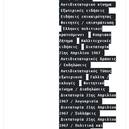
Αντιδικτατορικό κίνημα
Εξωτερικές ειδήσεις
Ειδήσεις επικαιρότητας
Φοιτητές / επιστράτευση
Έλληνες πολιτικοί
κρατούμενοι
Κυπριακό
Ζήτημα
Καλλιτεχνικές
ειδήσεις
Δικτατορία
21ης Απριλίου 1967
Αντιδικτατορικές δράσεις
/ Εκδηλώσεις
Αντιδικτατορικός Τύπος
εξωτερικού
Γαλλία /
εκλογές
Φοιτητικό
κίνημα / Διαδηλώσεις
Δικτατορία 21ης Απριλίου
1967 / Λογοκρισία
Δικτατορία 21ης Απριλίου
1967 / Συλλήψεις
Δικτατορία 21ης Απριλίου
1967 / Πολιτική και