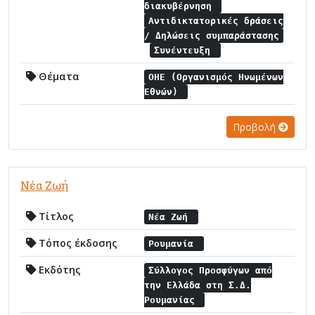
διακυβέρνηση
Αντιδικτατορικές δράσεις
/ Δηλώσεις συμπαράστασης
Συνέντευξη
Θέματα
ΟΗΕ (Οργανισμός Ηνωμένων
Εθνών)
Προβολή
Νέα Ζωή
Τίτλος
Νέα Ζωή
Τόπος έκδοσης
Ρουμανία
Εκδότης
Σύλλογος Προσφύγων από
την Ελλάδα στη Σ.Δ.
Ρουμανίας