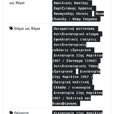
ως θέμα
Βασιλικός Βασίλης
Σαρτζετάκης Χρήστος
Παναγούλης Αλέκος
Noam
Chomsky : Νόαμ Τσόμσκυ
Θέμα ως θέμα
Πνευματική αντίσταση
Αντιδικτατορικό κίνημα
Εφοπλιστικές εταιρίες
Αντιδικτατορικές
εκδόσεις εξωτερικού
Δικτατορία 21ης Απριλίου
1967 / Σύνταγμα (1968)
Αντιδικτατορικός Τύπος
εξωτερικού
Δικτατορία
21ης Απριλίου 1967 /
Εξωτερική πολιτική
Ελλάδα / οικονομία
Δικτατορία 21ης Απριλίου
1967 / Πολιτική και
διακυβέρνηση
Θέματα
Δικτατορία 21ης Απριλίου