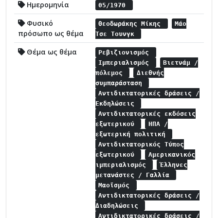
Ημερομηνία
05/1970
Φυσικό
Θεοδωράκης Μίκης
Μάο
πρόσωπο ως θέμα
Τσε Τουνγκ
Θέμα ως θέμα
Ρεβιζιονισμός
Ιμπεριαλισμός
Βιετνάμ /
πόλεμος
Διεθνής
συμπαράσταση
Αντιδικτατορικές δράσεις /
Εκδηλώσεις
Αντιδικτατορικές εκδόσεις
εξωτερικού
ΗΠΑ /
εξωτερική πολιτική
Αντιδικτατορικός Τύπος
εξωτερικού
Αμερικανικός
ιμπεριαλισμός
Έλληνες
μετανάστες / Γαλλία
Μαοϊσμός
Αντιδικτατορικές δράσεις /
Διαδηλώσεις
Αντιδικτατορικές δράσεις /