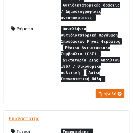
Αντιδικτατορικές δράσεις
/ Δημοσιογραφικές
ανταποκρίσεις
Θέματα
Πανελλήνια
Αντιδικτατορική Οργάνωση
Σπουδαστών Ρήγας Φερραίος
Εθνικό Αντιστασιακό
Συμβούλιο (ΕΑΣ)
Δικτατορία 21ης Απριλίου
1967 / Οικονομική
πολιτική
Λαϊκή
Επαναστατική Πάλη
Προβολή
Επαναστάτης
Τίτλος
Επαναστάτης