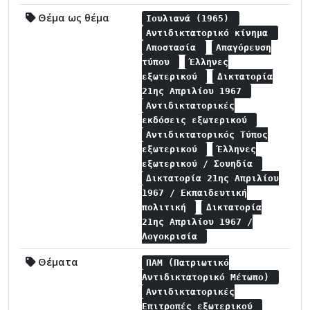
Θέμα ως θέμα
Ιουλιανά (1965)
Αντιδικτατορικό κίνημα
Αποστασία
Απαγόρευση
τύπου
Έλληνες
εξωτερικού
Δικτατορία
21ης Απριλίου 1967
Αντιδικτατορικές
εκδόσεις εξωτερικού
Αντιδικτατορικός Τύπος
εξωτερικού
Έλληνες
εξωτερικού / Σουηδία
Δικτατορία 21ης Απριλίου
1967 / Εκπαιδευτική
πολιτική
Δικτατορία
21ης Απριλίου 1967 /
Λογοκρισία
Θέματα
ΠΑΜ (Πατριωτικό
Αντιδικτατορικό Μέτωπο)
Αντιδικτατορικές
Επιτροπές εξωτερικού