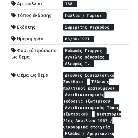
Αρ. φύλλου
168
Τόπος έκδοσης
Γαλλία / Παρίσι
Εκδότης
Σωμερίτης Ριχάρδος
Ημερομηνία
05/06/1971
Φυσικό πρόσωπο
Μυλωνάς Γιώργος
ως θέμα
Αγγελής Οδυσσέας
Αλευράς Ι.
Θέμα ως θέμα
Διεθνές Σοσιαλιστικό
Συνέδριο
Έλληνες
πολιτικοί κρατούμενοι
Αντιδικτατορικές
εκδόσεις εξωτερικού
Αντιδικτατορικός Τύπος
εξωτερικού
Δικτατορία
21ης Απριλίου 1967 /
Οικονομικά στοιχεία
Ελλάδα / Αμερικανική