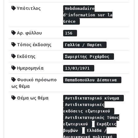
Υπότιτλος
Hebdomadaire
d'information sur la
Grèce
Αρ. φύλλου
156
Τόπος έκδοσης
Γαλλία / Παρίσι
Εκδότης
Σωμερίτης Ριχάρδος
Ημερομηνία
13/03/1971
Φυσικό πρόσωπο
Παπαδοπούλου Δέσποινα
ως θέμα
Θέμα ως θέμα
Αντιδικτατορικό κίνημα
Αντιδικτατορικές
εκδόσεις εξωτερικού
Αντιδικτατορικός Τύπος
εξωτερικού
Εκρήξεις
βομβών
Ελλάδα /
Αμερικανική πολιτική