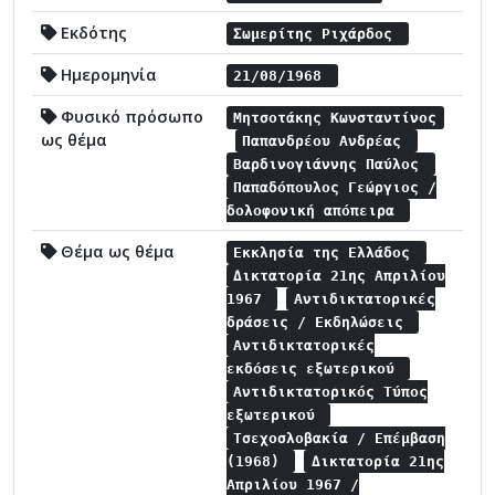
Εκδότης
Σωμερίτης Ριχάρδος
Ημερομηνία
21/08/1968
Φυσικό πρόσωπο
Μητσοτάκης Κωνσταντίνος
ως θέμα
Παπανδρέου Ανδρέας
Βαρδινογιάννης Παύλος
Παπαδόπουλος Γεώργιος /
δολοφονική απόπειρα
Θέμα ως θέμα
Εκκλησία της Ελλάδος
Δικτατορία 21ης Απριλίου
1967
Αντιδικτατορικές
δράσεις / Εκδηλώσεις
Αντιδικτατορικές
εκδόσεις εξωτερικού
Αντιδικτατορικός Τύπος
εξωτερικού
Τσεχοσλοβακία / Επέμβαση
(1968)
Δικτατορία 21ης
Απριλίου 1967 /