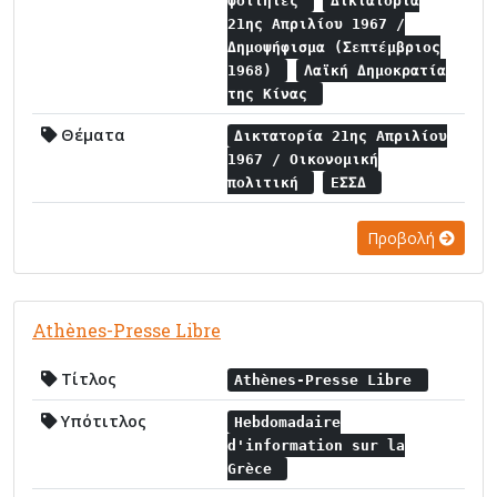
φοιτητές
Δικτατορία
21ης Απριλίου 1967 /
Δημοψήφισμα (Σεπτέμβριος
1968)
Λαϊκή Δημοκρατία
της Κίνας
Θέματα
Δικτατορία 21ης Απριλίου
1967 / Οικονομική
πολιτική
ΕΣΣΔ
Προβολή
Athènes-Presse Libre
Τίτλος
Athènes-Presse Libre
Υπότιτλος
Hebdomadaire
d'information sur la
Grèce