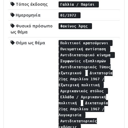
Τόπος έκδοσης
Γαλλία / Παρίσι
Ημερομηνία
01/1972
Φυσικό πρόσωπο
Φακίνος Άρης
ως θέμα
Θέμα ως θέμα
Πολιτικοί κρατούμενοι
Πνευματική αντίσταση
Αντιδικτατορικό κίνημα
Συμφωνίες εξοπλισμών
Αντιδικτατορικός Τύπος
εξωτερικού
Δικτατορία
21ης Απριλίου 1967 /
Εξωτερική πολιτική
Αμερικανικός στόλος
Ελλάδα / Αμερικανική
πολιτική
Δικτατορία
21ης Απριλίου 1967 /
Λογοκρισία
Αντιδικτατορικές
εκδόσεις