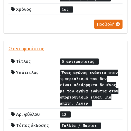
Χρόνος
1ος
Προβολή
Ο αντιφασίστας
Τίτλος
Ο αντιφασίστας
Υπότιτλος
Ένας αγώνας ενάντια στον
ιμπεριαλισμό που δεν
είναι αδιάρρηκτα δεμένος
με τον αγώνα ενάντια στον
οπορτουνισμό είναι μια
απάτη. Λένιν
Αρ. φύλλου
12
Τόπος έκδοσης
Γαλλία / Παρίσι