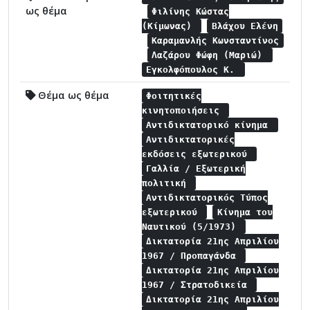
ως θέμα
Φιλίνης Κώστας
(Κίμωνας)
Βλάχου Ελένη
Καραμανλής Κωνσταντίνος
Λαζάρου Φώφη (Μαριώ)
Εγκολφόπουλος Κ.
Θέμα ως θέμα
Φοιτητικές
κινητοποιήσεις
Αντιδικτατορικό κίνημα
Αντιδικτατορικές
εκδόσεις εξωτερικού
Γαλλία / Εξωτερική
πολιτική
Αντιδικτατορικός Τύπος
εξωτερικού
Κίνημα του
Ναυτικού (5/1973)
Δικτατορία 21ης Απριλίου
1967 / Προπαγάνδα
Δικτατορία 21ης Απριλίου
1967 / Στρατοδικεία
Δικτατορία 21ης Απριλίου