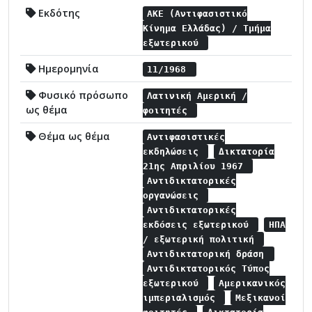
Εκδότης
ΑΚΕ (Αντιφασιστικό
Κίνημα Ελλάδας) / Τμήμα
εξωτερικού
Ημερομηνία
11/1968
Φυσικό πρόσωπο
Λατινική Αμερική /
ως θέμα
φοιτητές
Θέμα ως θέμα
Αντιφασιστικές
εκδηλώσεις
Δικτατορία
21ης Απριλίου 1967
Αντιδικτατορικές
οργανώσεις
Αντιδικτατορικές
εκδόσεις εξωτερικού
ΗΠΑ
/ εξωτερική πολιτική
Αντιδικτατορική δράση
Αντιδικτατορικός Τύπος
εξωτερικού
Αμερικανικός
ιμπεριαλισμός
Μεξικανοί