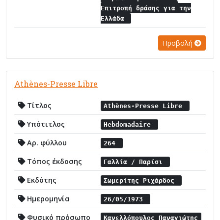
Επιτροπή δράσης για την
Ελλάδα
Προβολή
Athènes-Presse Libre
Τίτλος
Athènes-Presse Libre
Υπότιτλος
Hebdomadaire
Αρ. φύλλου
264
Τόπος έκδοσης
Γαλλία / Παρίσι
Εκδότης
Σωμερίτης Ριχάρδος
Ημερομηνία
26/05/1973
Φυσικό πρόσωπο
Κανελλόπουλος Παναγιώτης