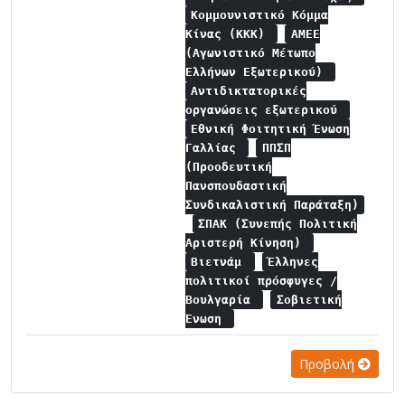
Κομμουνιστικό Κόμμα
Κίνας (ΚΚΚ)
ΑΜΕΕ
(Αγωνιστικό Μέτωπο
Ελλήνων Εξωτερικού)
Αντιδικτατορικές
οργανώσεις εξωτερικού
Εθνική Φοιτητική Ένωση
Γαλλίας
ΠΠΣΠ
(Προοδευτική
Πανσπουδαστική
Συνδικαλιστική Παράταξη)
ΣΠΑΚ (Συνεπής Πολιτική
Αριστερή Κίνηση)
Βιετνάμ
Έλληνες
πολιτικοί πρόσφυγες /
Βουλγαρία
Σοβιετική
Ένωση
Προβολή