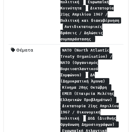
πολιτική
Ευρωπαϊκή
Κοινότητα
Δικτατορία
21ης Απριλίου 1967 /
Πολιτική και διακυβέρνηση
Αντιδικτατορικές
δράσεις / Δηλώσεις
συμπαράστασης
Θέματα
NATO (North Atlantic
Treaty Organisation) /
NATO (Οργανισμός
Βορειοατλαντικού
Συμφώνου)
ΔΑ
(Δημοκρατική Άμυνα)
Κίνημα 20ης Οκτώβρη
ΕΜΕΠ (Εταιρεία Μελέτης
Ελληνικών Προβλημάτων)
Δικτατορία 21ης Απριλίου
1967 / Οικονομική
πολιτική
ΔΟΔ (Διεθνής
Οργάνωση Δημοσιογράφων)
Ευρωπαϊκή Ατλαντική