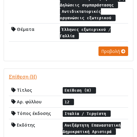
Δηλώσεις συμπαράστασης
Αντιδικτατορικές
οργανώσεις εξωτερικού
Θέματα
Έλληνες εξωτερικού /
Γαλλία
Προβολή
Επίθεση (Η)
Τίτλος
Επίθεση (Η)
Αρ. φύλλου
12
Τόπος έκδοσης
Ιταλία / Τεργέστη
Εκδότης
Ανεξάρτητη Επαναστατική
Δημοκρατική Αριστερά