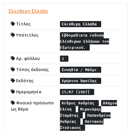
Ελεύθερη Ελλάδα
Τίτλος
Ελεύθερη Ελλάδα
Υπότιτλος
Εβδομαδιαία έκδοση
Ελέυθερων Ελλήνων του
Εξωτερικού.
Αρ. φύλλου
2
Τόπος έκδοσης
Σουηδία / Μάλμε
Εκδότης
Χρήστου Βασίλης
Ημερομηνία
15/07 [1967]
Φυσικό πρόσωπο
Κέδρος Ανδρέας
Βλάχου
ως θέμα
Ελένη
Μερκούρης
Σταμάτης
Παπανδρέου
Ανδρέας
Παττακός
Στυλιανός