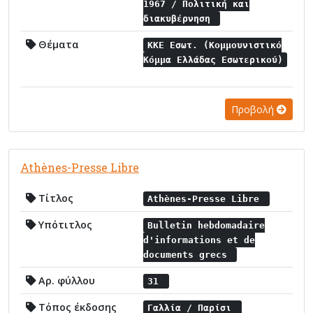
1967 / Πολιτική και
διακυβέρνηση
Θέματα
ΚΚΕ Εσωτ. (Κομμουνιστικό
Κόμμα Ελλάδας Εσωτερικού)
Προβολή
Athènes-Presse Libre
Τίτλος
Athènes-Presse Libre
Υπότιτλος
Bulletin hebdomadaire
d'informations et de
documents grecs
Αρ. φύλλου
31
Τόπος έκδοσης
Γαλλία / Παρίσι