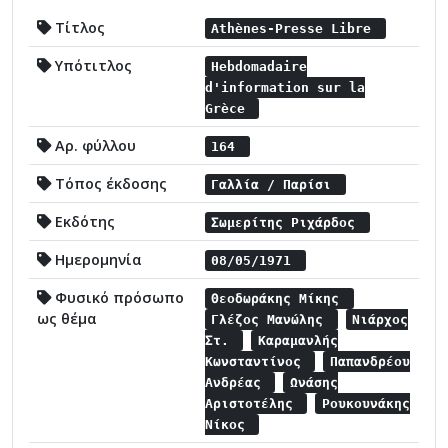
Τίτλος
Athènes-Presse Libre
Υπότιτλος
Hebdomadaire
d'information sur la
Grèce
Αρ. φύλλου
164
Τόπος έκδοσης
Γαλλία / Παρίσι
Εκδότης
Σωμερίτης Ριχάρδος
Ημερομηνία
08/05/1971
Φυσικό πρόσωπο
Θεοδωράκης Μίκης
ως θέμα
Γλέζος Μανώλης
Νιάρχος
Στ.
Καραμανλής
Κωνσταντίνος
Παπανδρέου
Ανδρέας
Ωνάσης
Αριστοτέλης
Ρουκουνάκης
Νίκος