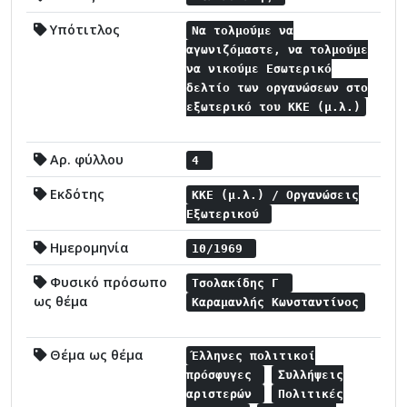
Υπότιτλος
Να τολμούμε να
αγωνιζόμαστε, να τολμούμε
να νικούμε Εσωτερικό
δελτίο των οργανώσεων στο
εξωτερικό του ΚΚΕ (μ.λ.)
Αρ. φύλλου
4
Εκδότης
ΚΚΕ (μ.λ.) / Οργανώσεις
Εξωτερικού
Ημερομηνία
10/1969
Φυσικό πρόσωπο
Τσολακίδης Γ
ως θέμα
Καραμανλής Κωνσταντίνος
Θέμα ως θέμα
Έλληνες πολιτικοί
πρόσφυγες
Συλλήψεις
αριστερών
Πολιτικές