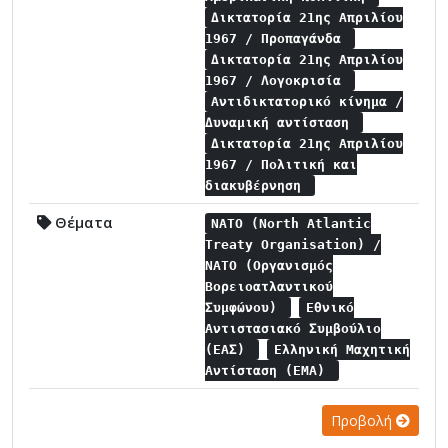
Δικτατορία 21ης Απριλίου
1967 / Προπαγάνδα
Δικτατορία 21ης Απριλίου
1967 / Λογοκρισία
Αντιδικτατορικό κίνημα /
Δυναμική αντίσταση
Δικτατορία 21ης Απριλίου
1967 / Πολιτική και
διακυβέρνηση
Θέματα
NATO (North Atlantic
Treaty Organisation) /
NATO (Οργανισμός
Βορειοατλαντικού
Συμφώνου)
Εθνικό
Αντιστασιακό Συμβούλιο
(ΕΑΣ)
Ελληνική Μαχητική
Αντίσταση (ΕΜΑ)
Προβολή