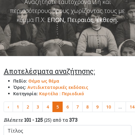
Αναζητήστε ταυτόχρονα 2 ή και
περισσότερους όρους χωρίζοντας τους με
κόμμα Π.Χ:
ΕΠΟΝ, Πειραιάς, έκθεση
.
Αποτελέσματα αναζήτησης:
Πεδίο:
Θέμα ως θέμα
Όρος:
Αντιδικτατορικές εκδόσεις
Κατηγορία:
Καρτέλα : Περιοδικό
‹
1
2
3
4
5
6
7
8
9
10
...
14
Βλέπετε
101 - 125
από τα
373
(25)