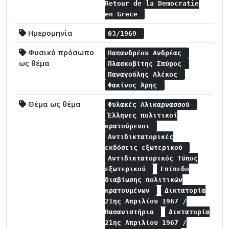
Retour de la Democratie
en Grece
Ημερομηνία
03/1969
Φυσικό πρόσωπο
Παπανδρέου Ανδρέας
ως θέμα
Πλασκοβίτης Σπύρος
Παναγούλης Αλέκος
Φακίνος Άρης
Θέμα ως θέμα
Φυλακές Αλικαρνασσού
Έλληνες πολιτικοί
κρατούμενοι
Αντιδικτατορικές
εκδόσεις εξωτερικού
Αντιδικτατορικός Τύπος
εξωτερικού
Επίπεδο
διαβίωσης πολιτικών
κρατουμένων
Δικτατορία
21ης Απριλίου 1967 /
Βασανιστήρια
Δικτατορία
21ης Απριλίου 1967 /