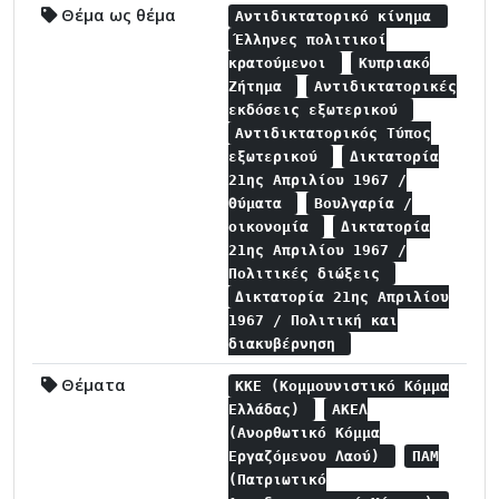
Θέμα ως θέμα
Αντιδικτατορικό κίνημα
Έλληνες πολιτικοί
κρατούμενοι
Κυπριακό
Ζήτημα
Αντιδικτατορικές
εκδόσεις εξωτερικού
Αντιδικτατορικός Τύπος
εξωτερικού
Δικτατορία
21ης Απριλίου 1967 /
Θύματα
Βουλγαρία /
οικονομία
Δικτατορία
21ης Απριλίου 1967 /
Πολιτικές διώξεις
Δικτατορία 21ης Απριλίου
1967 / Πολιτική και
διακυβέρνηση
Θέματα
ΚΚΕ (Κομμουνιστικό Κόμμα
Ελλάδας)
ΑΚΕΛ
(Ανορθωτικό Κόμμα
Εργαζόμενου Λαού)
ΠΑΜ
(Πατριωτικό