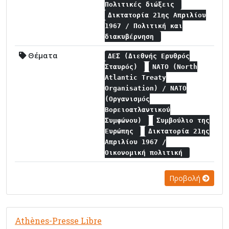
Πολιτικές διώξεις
Δικτατορία 21ης Απριλίου
1967 / Πολιτική και
διακυβέρνηση
Θέματα
ΔΕΣ (Διεθνής Ερυθρός
Σταυρός)
NATO (North
Atlantic Treaty
Organisation) / NATO
(Οργανισμός
Βορειοατλαντικού
Συμφώνου)
Συμβούλιο της
Ευρώπης
Δικτατορία 21ης
Απριλίου 1967 /
Οικονομική πολιτική
Προβολή
Athènes-Presse Libre