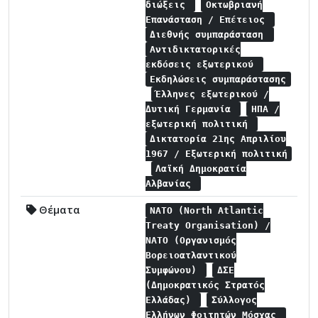
διώξεις
Οκτωβριανή
Επανάσταση / Επέτειος
Διεθνής συμπαράσταση
Αντιδικτατορικές
εκδόσεις εξωτερικού
Εκδηλώσεις συμπαράστασης
Έλληνες εξωτερικού /
Δυτική Γερμανία
ΗΠΑ /
εξωτερική πολιτική
Δικτατορία 21ης Απριλίου
1967 / Εξωτερική πολιτική
Λαϊκή Δημοκρατία
Αλβανίας
Θέματα
NATO (North Atlantic
Treaty Organisation) /
NATO (Οργανισμός
Βορειοατλαντικού
Συμφώνου)
ΔΣΕ
(Δημοκρατικός Στρατός
Ελλάδας)
Σύλλογος
Ελλήνων Φοιτητών Μόσχας