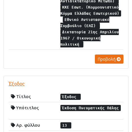
Αντιδικτατορικό Μέτωπο)
ΚΚΕ Εσωτ. (Κομμουνιστικό
Κόμμα Ελλάδας Εσωτερικού)
Εθνικό Αντιστασιακό
Συμβούλιο (ΕΑΣ)
Δικτατορία 21ης Απριλίου
1967 / Οικονομική
πολιτική
Προβολή
Έξοδος
Τίτλος
Έξοδος
Υπότιτλος
Έκδοση Πνευματικής Πάλης
Αρ. φύλλου
13