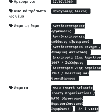
Ημερομηνία
17/07/1969
Φυσικό πρόσωπο
Παναγούλης Αλέκος
ως θέμα
Θέμα ως θέμα
Αντιδικτατορικές
οργανώσεις
Αντιδικτατορικές
εκδόσεις εξωτερικού
Αντιδικτατορικό κίνημα /
Δυναμική αντίσταση
Δικτατορία 21ης Απριλίου
1967 / Συλλήψεις
Δικτατορία 21ης Απριλίου
1967 / Πολιτική και
διακυβέρνηση
Θέματα
NATO (North Atlantic
Treaty Organisation) /
NATO (Οργανισμός
Βορειοατλαντικού
Συμφώνου)
ΕΔΑ (Ενιαία