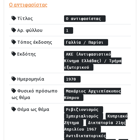
Ο αντιφασίστας
Τίτλος
Ο αντιφασίστας
Αρ. φύλλου
1
Τόπος έκδοσης
Γαλλία / Παρίσι
Εκδότης
ΑΚΕ (Αντιφασιστικό
Κίνημα Ελλάδας) / Τμήμα
εξωτερικού
Ημερομηνία
1970
Φυσικό πρόσωπο
Μακάριος Αρχιεπίσκοπος
ως θέμα
Κύπρου
Θέμα ως θέμα
Ρεβιζιονισμός
Ιμπεριαλισμός
Κυπριακό
Ζήτημα
Δικτατορία 21ης
Απριλίου 1967
Αντιδικτατορικές