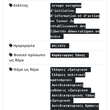
Εκδότης
Groupe européen
d'initiative,
d'information et d'action
en faveur du
rétablissement des
libertés démocratiques en
Grèce
Ημερομηνία
09/1972
Φυσικό πρόσωπο
Καράγιωργας Σάκης
ως θέμα
Θέμα ως θέμα
Έλληνες εξωτερικού
Έλληνες πολιτικοί
κρατούμενοι
Αντιδικτατορικές
εκδόσεις εξωτερικού
Αντιδικτατορικός Τύπος
εξωτερικού
Αντιδικτατορικές δράσεις