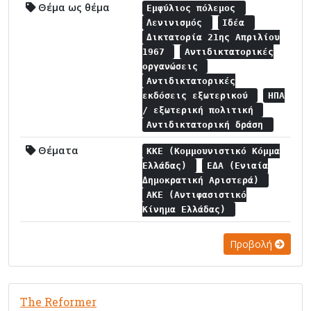
Θέμα ως θέμα
Εμφύλιος πόλεμος
Λενινισμός
Ιδέα
Δικτατορία 21ης Απριλίου
1967
Αντιδικτατορικές
οργανώσεις
Αντιδικτατορικές
εκδόσεις εξωτερικού
ΗΠΑ
/ εξωτερική πολιτική
Αντιδικτατορική δράση
Θέματα
ΚΚΕ (Κομμουνιστικό Κόμμα
Ελλάδας)
ΕΔΑ (Ενιαία
Δημοκρατική Αριστερά)
ΑΚΕ (Αντιφασιστικό
Κίνημα Ελλάδας)
Προβολή
The Reformer