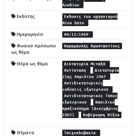
Λονδίνο
Εκδότης
Έκδοσις του οργανισμού
Νέον Άστυ
Ημερομηνία
09/12/1969
Φυσικό πρόσωπο
Καραμανλής Κωνσταντίνος
ως θέμα
Θέμα ως θέμα
Δικτατορία Μεταξά
Αντίσταση
Δικτατορία
21ης Απριλίου 1967
Αντιδικτατορικές
εκδόσεις εξωτερικού
Αντιδικτατορικός Τύπος
εξωτερικού
Βασιλικό
πραξικόπημα (Δεκέμβριος
1967)
Κυβέρνηση Νίξον
Θέματα
Τσεχοσλοβακία