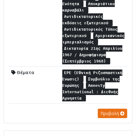
Ενότητα
Αποκριάτικο
καρναβάλι
Αντιδικτατορικές
εκδόσεις εξωτερικού
Αντιδικτατορικός Τύπος
εξωτερικού
Αμερικανικός
ιμπεριαλισμός
Δικτατορία 21ης Απριλίου
1967 / Δημοψήφισμα
(Σεπτέμβριος 1968)
Θέματα
ΕΡΕ (Εθνική Ριζοσπαστική
Ένωσις)
Συμβούλιο της
Ευρώπης
Amnesty
International : Διεθνής
Αμνηστία
Προβολή