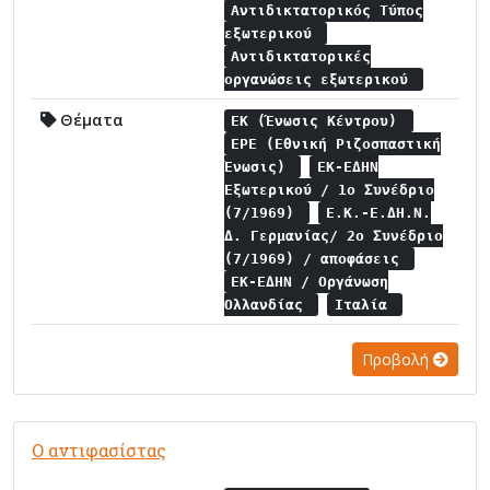
Αντιδικτατορικός Τύπος
εξωτερικού
Αντιδικτατορικές
οργανώσεις εξωτερικού
Θέματα
ΕΚ (Ένωσις Κέντρου)
ΕΡΕ (Εθνική Ριζοσπαστική
Ένωσις)
ΕΚ-ΕΔΗΝ
Εξωτερικού / 1ο Συνέδριο
(7/1969)
Ε.Κ.-Ε.ΔΗ.Ν.
Δ. Γερμανίας/ 2ο Συνέδριο
(7/1969) / αποφάσεις
ΕΚ-ΕΔΗΝ / Οργάνωση
Ολλανδίας
Ιταλία
Προβολή
Ο αντιφασίστας