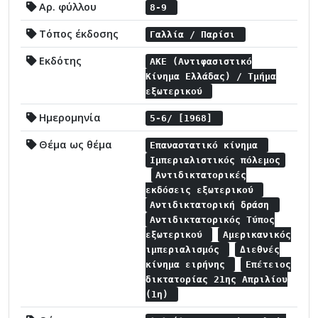
Αρ. φύλλου
8-9
Τόπος έκδοσης
Γαλλία / Παρίσι
Εκδότης
ΑΚΕ (Αντιφασιστικό
Κίνημα Ελλάδας) / Τμήμα
εξωτερικού
Ημερομηνία
5-6/ [1968]
Θέμα ως θέμα
Επαναστατικό κίνημα
Ιμπεριαλιστικός πόλεμος
Αντιδικτατορικές
εκδόσεις εξωτερικού
Αντιδικτατορική δράση
Αντιδικτατορικός Τύπος
εξωτερικού
Αμερικανικός
ιμπεριαλισμός
Διεθνές
κίνημα ειρήνης
Επέτειος
δικτατορίας 21ης Απριλίου
(1η)