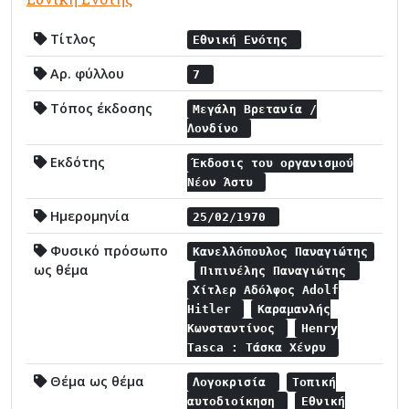
Τίτλος
Εθνική Ενότης
Αρ. φύλλου
7
Τόπος έκδοσης
Μεγάλη Βρετανία /
Λονδίνο
Εκδότης
Έκδοσις του οργανισμού
Νέον Άστυ
Ημερομηνία
25/02/1970
Φυσικό πρόσωπο
Κανελλόπουλος Παναγιώτης
ως θέμα
Πιπινέλης Παναγιώτης
Χίτλερ Αδόλφος Adolf
Hitler
Καραμανλής
Κωνσταντίνος
Henry
Tasca : Τάσκα Χένρυ
Θέμα ως θέμα
Λογοκρισία
Τοπική
αυτοδιοίκηση
Εθνική