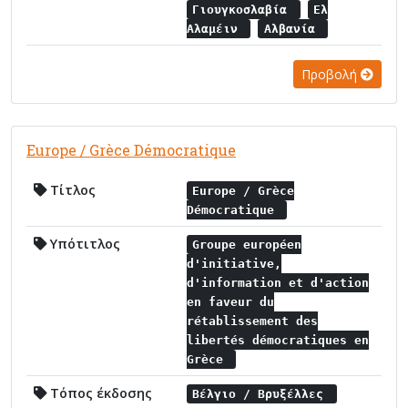
Γιουγκοσλαβία
Ελ
Αλαμέιν
Αλβανία
Προβολή
Europe / Grèce Démocratique
Τίτλος
Europe / Grèce
Démocratique
Υπότιτλος
Groupe européen
d'initiative,
d'information et d'action
en faveur du
rétablissement des
libertés démocratiques en
Grèce
Τόπος έκδοσης
Βέλγιο / Βρυξέλλες