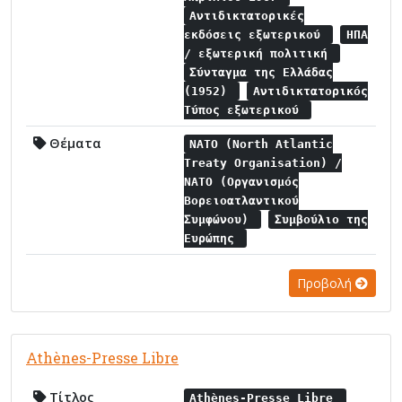
Αντιδικτατορικές
εκδόσεις εξωτερικού
ΗΠΑ
/ εξωτερική πολιτική
Σύνταγμα της Ελλάδας
(1952)
Αντιδικτατορικός
Τύπος εξωτερικού
Θέματα
NATO (North Atlantic
Treaty Organisation) /
NATO (Οργανισμός
Βορειοατλαντικού
Συμφώνου)
Συμβούλιο της
Ευρώπης
Προβολή
Athènes-Presse Libre
Τίτλος
Athènes-Presse Libre