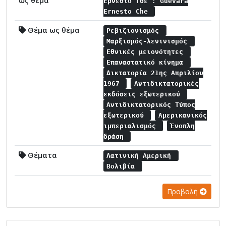
ως θέμα
Ερνέστο Τσε : Guevara
Ernesto Che
Θέμα ως θέμα
Ρεβιζιονισμός
Μαρξισμός-λενινισμός
Εθνικές μειονότητες
Επαναστατικό κίνημα
Δικτατορία 21ης Απριλίου
1967
Αντιδικτατορικές
εκδόσεις εξωτερικού
Αντιδικτατορικός Τύπος
εξωτερικού
Αμερικανικός
ιμπεριαλισμός
Ένοπλη
δράση
Θέματα
Λατινική Αμερική
Βολιβία
Προβολή