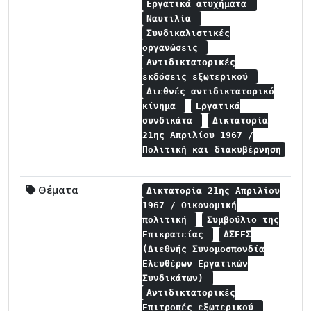
Εργατικά ατυχήματα
Ναυτιλία
Συνδικαλιστικές
οργανώσεις
Αντιδικτατορικές
εκδόσεις εξωτερικού
Διεθνές αντιδικτατορικό
κίνημα
Εργατικά
συνδικάτα
Δικτατορία
21ης Απριλίου 1967 /
Πολιτική και διακυβέρνηση
Θέματα
Δικτατορία 21ης Απριλίου
1967 / Οικονομική
πολιτική
Συμβούλιο της
Επικρατείας
ΔΣΕΕΣ
(Διεθνής Συνομοσπονδία
Ελευθέρων Εργατικών
Συνδικάτων)
Αντιδικτατορικές
Επιτροπές εξωτερικού