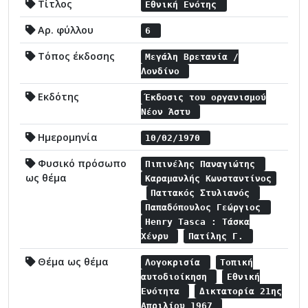
Τίτλος
Εθνική Ενότης
Αρ. φύλλου
6
Τόπος έκδοσης
Μεγάλη Βρετανία /
Λονδίνο
Εκδότης
Έκδοσις του οργανισμού
Νέον Άστυ
Ημερομηνία
10/02/1970
Φυσικό πρόσωπο
Πιπινέλης Παναγιώτης
ως θέμα
Καραμανλής Κωνσταντίνος
Παττακός Στυλιανός
Παπαδόπουλος Γεώργιος
Henry Tasca : Τάσκα
Χένρυ
Πατίλης Γ.
Θέμα ως θέμα
Λογοκρισία
Τοπική
αυτοδιοίκηση
Εθνική
Ενότητα
Δικτατορία 21ης
Απριλίου 1967