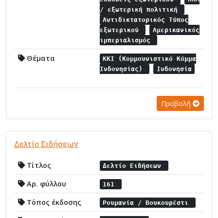
/ εξωτερική πολιτική
Αντιδικτατορικός Τύπος
εξωτερικού
Αμερικανικός
ιμπεριαλισμός
Θέματα
ΚΚΙ (Κομμουνιστικό Κόμμα
Ινδονησίας)
Ινδονησία
Προβολή
Δελτίο Ειδήσεων
Τίτλος
Δελτίο Ειδήσεων
Αρ. φύλλου
161
Τόπος έκδοσης
Ρουμανία / Βουκουρέστι