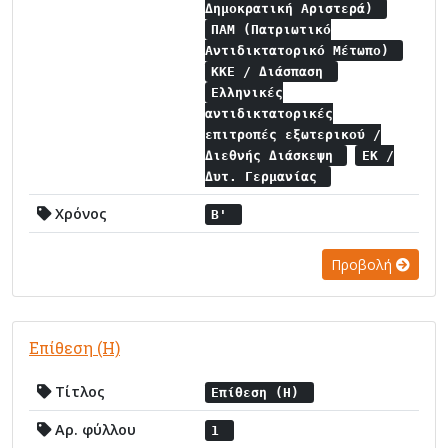
Δημοκρατική Αριστερά)
ΠΑΜ (Πατριωτικό
Αντιδικτατορικό Μέτωπο)
ΚΚΕ / Διάσπαση
Ελληνικές
αντιδικτατορικές
επιτροπές εξωτερικού /
Διεθνής Διάσκεψη
ΕΚ /
Δυτ. Γερμανίας
Χρόνος
Β'
Προβολή
Επίθεση (Η)
Τίτλος
Επίθεση (Η)
Αρ. φύλλου
1