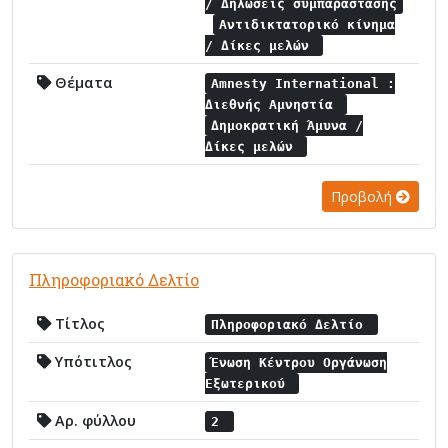
/ Δηλώσεις συμπαράστασης
Αντιδικτατορικό κίνημα
/ Δίκες μελών
Θέματα
Amnesty International :
Διεθνής Αμνηστία
Δημοκρατική Άμυνα /
Δίκες μελών
Προβολή
Πληροφοριακό Δελτίο
Τίτλος
Πληροφοριακό Δελτίο
Υπότιτλος
Ένωση Κέντρου Οργάνωση
Εξωτερικού
Αρ. φύλλου
2