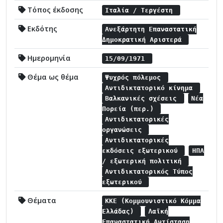
Τόπος έκδοσης
Ιταλία / Τεργέστη
Εκδότης
Ανεξάρτητη Επαναστατική
Δημοκρατική Αριστερά
Ημερομηνία
15/09/1971
Θέμα ως θέμα
Ψυχρός πόλεμος
Αντιδικτατορικό κίνημα
Βαλκανικές σχέσεις
Νέα
Πορεία (περ.)
Αντιδικτατορικές
οργανώσεις
Αντιδικτατορικές
εκδόσεις εξωτερικού
ΗΠΑ
/ εξωτερική πολιτική
Αντιδικτατορικός Τύπος
εξωτερικού
Θέματα
ΚΚΕ (Κομμουνιστικό Κόμμα
Ελλάδας)
Λαϊκή
Επαναστατική Αντίσταση