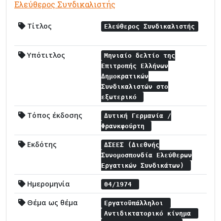
Ελεύθερος Συνδικαλιστής
Τίτλος
Ελεύθερος Συνδικαλιστής
Υπότιτλος
Μηνιαίο δελτίο της
Επιτροπής Ελλήνων
Δημοκρατικών
Συνδικαλιστών στο
εξωτερικό
Τόπος έκδοσης
Δυτική Γερμανία /
Φρανκφούρτη
Εκδότης
ΔΣΕΕΣ (Διεθνής
Συνομοσπονδία Ελεύθερων
Εργατικών Συνδικάτων)
Ημερομηνία
04/1974
Θέμα ως θέμα
Εργατοϋπάλληλοι
Αντιδικτατορικό κίνημα