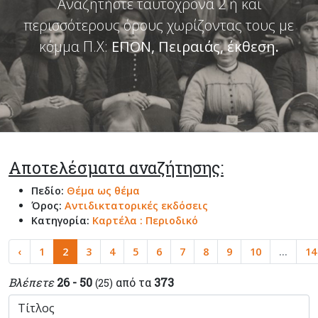
Αναζητήστε ταυτόχρονα 2 ή και
περισσότερους όρους χωρίζοντας τους με
κόμμα Π.Χ:
ΕΠΟΝ, Πειραιάς, έκθεση
.
Αποτελέσματα αναζήτησης:
Πεδίο:
Θέμα ως θέμα
Όρος:
Αντιδικτατορικές εκδόσεις
Κατηγορία:
Καρτέλα : Περιοδικό
‹
1
2
3
4
5
6
7
8
9
10
...
14
Βλέπετε
26 - 50
από τα
373
(25)