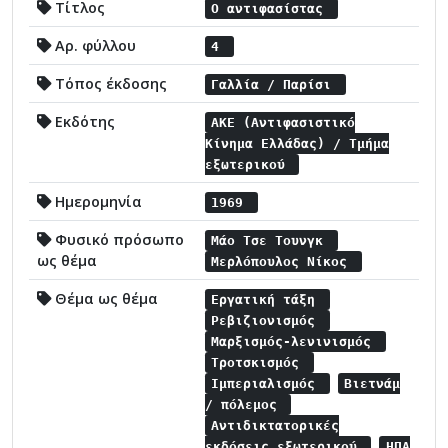
Τίτλος
Ο αντιφασίστας
Αρ. φύλλου
4
Τόπος έκδοσης
Γαλλία / Παρίσι
Εκδότης
ΑΚΕ (Αντιφασιστικό
Κίνημα Ελλάδας) / Τμήμα
εξωτερικού
Ημερομηνία
1969
Φυσικό πρόσωπο
Μάο Τσε Τουνγκ
ως θέμα
Μερλόπουλος Νίκος
Θέμα ως θέμα
Εργατική τάξη
Ρεβιζιονισμός
Μαρξισμός-λενινισμός
Τροτσκισμός
Ιμπεριαλισμός
Βιετνάμ
/ πόλεμος
Αντιδικτατορικές
εκδόσεις εξωτερικού
ΗΠΑ