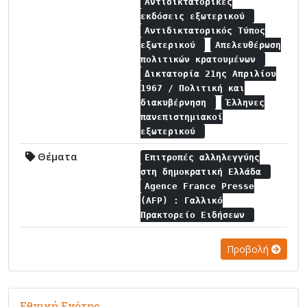
Αντιδικτατορικές
εκδόσεις εξωτερικού
Αντιδικτατορικός Τύπος
εξωτερικού
Απελευθέρωση
πολιτικών κρατουμένων
Δικτατορία 21ης Απριλίου
1967 / Πολιτική και
διακυβέρνηση
Έλληνες
πανεπιστημιακοί
εξωτερικού
Θέματα
Επιτροπές αλληλεγγύης
στη δημοκρατική Ελλάδα
Agence France Presse
(AFP) : Γαλλικό
Πρακτορείο Ειδήσεων
Προβολή
Εθνική Ενότης