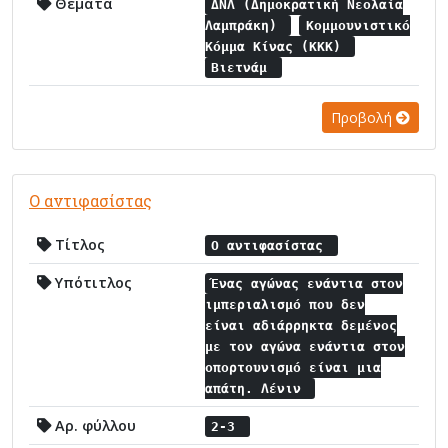
Θέματα
ΔΝΛ (Δημοκρατική Νεολαία
Λαμπράκη)
Κομμουνιστικό
Κόμμα Κίνας (ΚΚΚ)
Βιετνάμ
Προβολή
Ο αντιφασίστας
Τίτλος
Ο αντιφασίστας
Υπότιτλος
Ένας αγώνας ενάντια στον
ιμπεριαλισμό που δεν
είναι αδιάρρηκτα δεμένος
με τον αγώνα ενάντια στον
οπορτουνισμό είναι μια
απάτη. Λένιν
Αρ. φύλλου
2-3