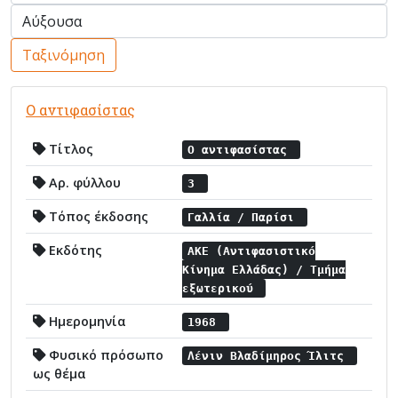
Ταξινόμηση
Ο αντιφασίστας
Τίτλος
Ο αντιφασίστας
Αρ. φύλλου
3
Τόπος έκδοσης
Γαλλία / Παρίσι
Εκδότης
ΑΚΕ (Αντιφασιστικό
Κίνημα Ελλάδας) / Τμήμα
εξωτερικού
Ημερομηνία
1968
Φυσικό πρόσωπο
Λένιν Βλαδίμηρος Ίλιτς
ως θέμα