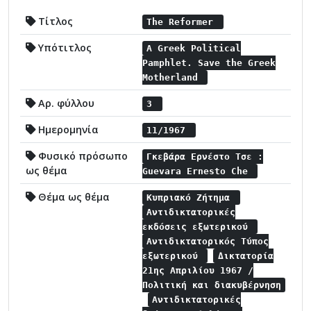
Τίτλος
The Reformer
Υπότιτλος
A Greek Political
Pamphlet. Save the Greek
Motherland
Αρ. φύλλου
3
Ημερομηνία
11/1967
Φυσικό πρόσωπο
Γκεβάρα Ερνέστο Τσε :
ως θέμα
Guevara Ernesto Che
Θέμα ως θέμα
Κυπριακό Ζήτημα
Αντιδικτατορικές
εκδόσεις εξωτερικού
Αντιδικτατορικός Τύπος
εξωτερικού
Δικτατορία
21ης Απριλίου 1967 /
Πολιτική και διακυβέρνηση
Αντιδικτατορικές