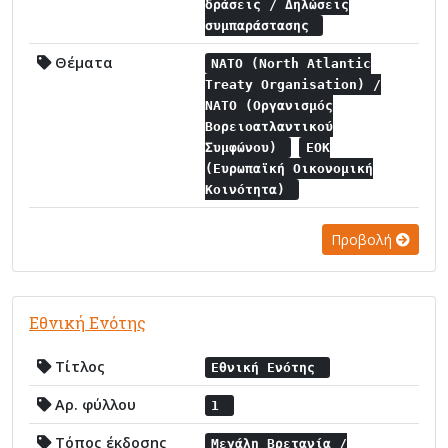
δράσεις / Δηλώσεις
συμπαράστασης
Θέματα
NATO (North Atlantic
Treaty Organisation) /
NATO (Οργανισμός
Βορειοατλαντικού
Συμφώνου)
ΕΟΚ
(Ευρωπαϊκή Οικονομική
Κοινότητα)
Προβολή
Εθνική Ενότης
Τίτλος
Εθνική Ενότης
Αρ. φύλλου
1
Τόπος έκδοσης
Μεγάλη Βρετανία /