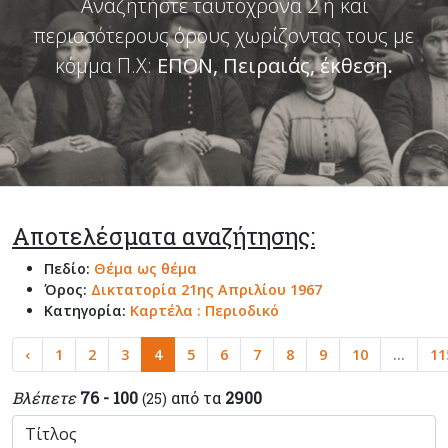
Αναζητήστε ταυτόχρονα 2 ή και
περισσότερους όρους χωρίζοντας τους με
κόμμα Π.Χ:
ΕΠΟΝ, Πειραιάς, έκθεση
.
Αποτελέσματα αναζήτησης:
Πεδίο:
Θέμα ως θέμα
Όρος:
Δικτατορία 21ης Απριλίου 1967
Κατηγορία:
Καρτέλα : Περιοδικό
‹
1
2
3
4
5
6
7
8
9
10
...
11
Βλέπετε
76 - 100
από τα
2900
(25)