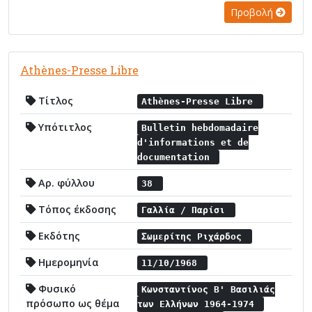
Προβολή
Athènes-Presse Libre
Τίτλος
Athènes-Presse Libre
Υπότιτλος
Bulletin hebdomadaire
d'informations et de
documentation
Αρ. φύλλου
38
Τόπος έκδοσης
Γαλλία / Παρίσι
Εκδότης
Σωμερίτης Ριχάρδος
Ημερομηνία
11/10/1968
Φυσικό
Κωνσταντίνος Β' Βασιλιάς
πρόσωπο ως θέμα
των Ελλήνων 1964-1974