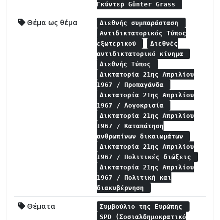
Γκύντερ Günter Grass
Θέμα ως θέμα
Διεθνής συμπαράσταση
Αντιδικτατορικός Τύπος
εξωτερικού
Διεθνές
αντιδικτατορικό κίνημα
Διεθνής Τύπος
Δικτατορία 21ης Απριλίου
1967 / Προπαγάνδα
Δικτατορία 21ης Απριλίου
1967 / Λογοκρισία
Δικτατορία 21ης Απριλίου
1967 / Καταπάτηση
ανθρωπίνων δικαιωμάτων
Δικτατορία 21ης Απριλίου
1967 / Πολιτικές διώξεις
Δικτατορία 21ης Απριλίου
1967 / Πολιτική και
διακυβέρνηση
Θέματα
Συμβούλιο της Ευρώπης
SPD (Σοσιαλδημοκρατικό