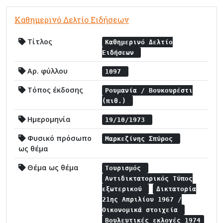
Καθημερινό Δελτίο Ειδήσεων
Τίτλος
Καθημερινό Δελτίο
Ειδήσεων
Αρ. φύλλου
1097
Τόπος έκδοσης
Ρουμανία / Βουκουρέστι
(πιθ.)
Ημερομηνία
19/10/1973
Φυσικό πρόσωπο
Μαρκεζίνης Σπύρος
ως θέμα
Θέμα ως θέμα
Τουρισμός
Αντιδικτατορικός Τύπος
εξωτερικού
Δικτατορία
21ης Απριλίου 1967 /
Οικονομικά στοιχεία
Βουλευτικές εκλογές 1974