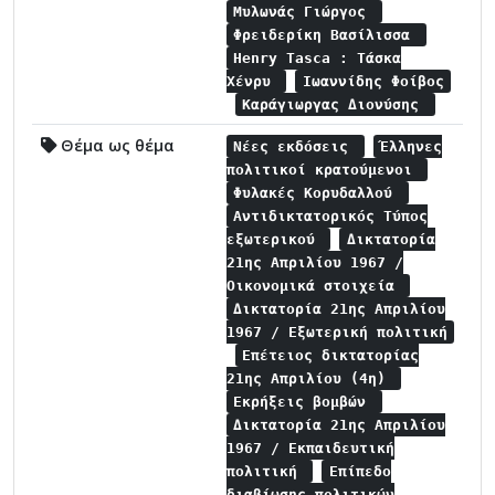
Μυλωνάς Γιώργος
Φρειδερίκη Βασίλισσα
Henry Tasca : Τάσκα
Χένρυ
Ιωαννίδης Φοίβος
Καράγιωργας Διονύσης
Θέμα ως θέμα
Νέες εκδόσεις
Έλληνες
πολιτικοί κρατούμενοι
Φυλακές Κορυδαλλού
Αντιδικτατορικός Τύπος
εξωτερικού
Δικτατορία
21ης Απριλίου 1967 /
Οικονομικά στοιχεία
Δικτατορία 21ης Απριλίου
1967 / Εξωτερική πολιτική
Επέτειος δικτατορίας
21ης Απριλίου (4η)
Εκρήξεις βομβών
Δικτατορία 21ης Απριλίου
1967 / Εκπαιδευτική
πολιτική
Επίπεδο
διαβίωσης πολιτικών