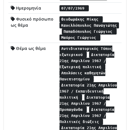
Ημερομηνία
07/07/1969
Φυσικό πρόσωπο
Θεοδωράκης Μίκης
ως θέμα
Κανελλόπουλος Παναγιώτης
Παπαδόπουλος Γεώργιος
Μαύρος Γεώργιος
Θέμα ως θέμα
Αντιδικτατορικός Τύπος
εξωτερικού
Δικτατορία
21ης Απριλίου 1967 /
Εξωτερική πολιτική
Απολύσεις καθηγητών
Πανεπιστημίου
Δικτατορία 21ης Απριλίου
1967 / Εκπαιδευτική
πολιτική
Δικτατορία
21ης Απριλίου 1967 /
Προπαγάνδα
Δικτατορία
21ης Απριλίου 1967 /
Πολιτικές διώξεις
Δικτατορία 21ης Απριλίου