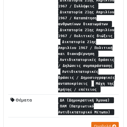
Δικτατορία 21ης Απριλίου
1967 / Συλλήψεις
Δικτατορία 21ης Απριλίου
1967 / Καταπάτηση
ανθρωπίνων δικαιωμάτων
Δικτατορία 21ης Απριλίου
1967 / Πολιτικές διώξεις
Δικτατορία 21ης
Απριλίου 1967 / Πολιτική
και διακυβέρνηση
Αντιδικτατορικές δράσεις
/ Δηλώσεις συμπαράστασης
Αντιδικτατορικές
δράσεις / Δημοσιογραφικές
ανταποκρίσεις
Μάχη της
Κρήτης / επέτειος
Θέματα
ΔΑ (Δημοκρατική Άμυνα)
ΠΑΜ (Πατριωτικό
Αντιδικτατορικό Μέτωπο)
Προβολή