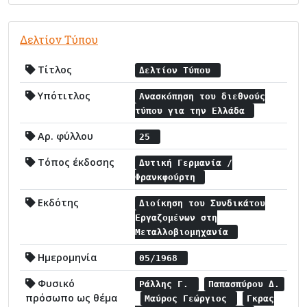
Δελτίον Τύπου
Τίτλος
Δελτίον Τύπου
Υπότιτλος
Ανασκόπηση του διεθνούς
τύπου για την Ελλάδα
Αρ. φύλλου
25
Τόπος έκδοσης
Δυτική Γερμανία /
Φρανκφούρτη
Εκδότης
Διοίκηση του Συνδικάτου
Εργαζομένων στη
Μεταλλοβιομηχανία
Ημερομηνία
05/1968
Φυσικό
Ράλλης Γ.
Παπασπύρου Δ.
πρόσωπο ως θέμα
Μαύρος Γεώργιος
Γκρας