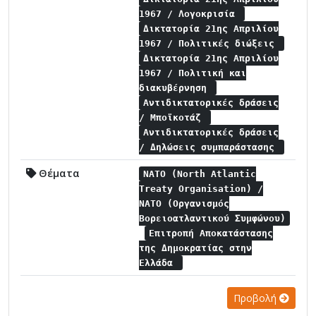
1967 / Λογοκρισία
Δικτατορία 21ης Απριλίου
1967 / Πολιτικές διώξεις
Δικτατορία 21ης Απριλίου
1967 / Πολιτική και
διακυβέρνηση
Αντιδικτατορικές δράσεις
/ Μποϊκοτάζ
Αντιδικτατορικές δράσεις
/ Δηλώσεις συμπαράστασης
Θέματα
NATO (North Atlantic
Treaty Organisation) /
NATO (Οργανισμός
Βορειοατλαντικού Συμφώνου)
Επιτροπή Αποκατάστασης
της Δημοκρατίας στην
Ελλάδα
Προβολή