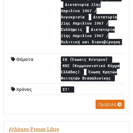
Δικτατορία 21ης
Απριλίου 1967 /
Λογοκρισία
Δικτατορία
21ης Απριλίου 1967 /
Συλλήψεις
Δικτατορία
21ης Απριλίου 1967 /
Πολιτική και διακυβέρνηση
Θέματα
ΕΚ (Ένωσις Κέντρου)
ΚΚΕ (Κομμουνιστικό Κόμμα
Ελλάδας)
Ένωση Κρητών
Φοιτητών Θεσσαλονίκης
Χρόνος
ΣΤ'
Προβολή
Athènes-Presse Libre