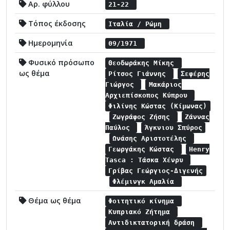
Αρ. φύλλου
21-22
Τόπος έκδοσης
Ιταλία / Ρώμη
Ημερομηνία
09/1971
Φυσικό πρόσωπο
Θεοδωράκης Μίκης
ως θέμα
Ρίτσος Γιάννης
Σεφέρης
Γιώργος
Μακάριος
Αρχιεπίσκοπος Κύπρου
Φιλίνης Κώστας (Κίμωνας)
Ζωγράφος Ζήσης
Ζάννας
Παύλος
Άγκνιου Σπύρος
Ωνάσης Αριστοτέλης
Γεωργάκης Κώστας
Henry
Tasca : Τάσκα Χένρυ
Γρίβας Γεώργιος-Διγενής
Φλέμινγκ Αμαλία
Θέμα ως θέμα
Φοιτητικό κίνημα
Κυπριακό Ζήτημα
Αντιδικτατορική δράση