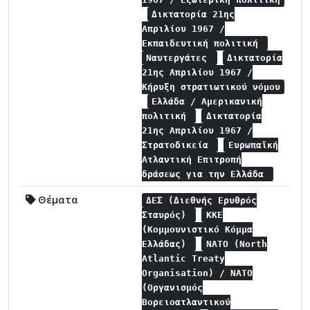
Δικτατορία 21ης
Απριλίου 1967 /
Εκπαιδευτική πολιτική
Ναυτεργάτες
Δικτατορία
21ης Απριλίου 1967 /
Κήρυξη στρατιωτικού νόμου
Ελλάδα / Αμερικανική
πολιτική
Δικτατορία
21ης Απριλίου 1967 /
Στρατοδικεία
Ευρωπαϊκή
Ατλαντική Επιτροπή
δράσεως για την Ελλάδα
Θέματα
ΔΕΣ (Διεθνής Ερυθρός
Σταυρός)
ΚΚΕ
(Κομμουνιστικό Κόμμα
Ελλάδας)
NATO (North
Atlantic Treaty
Organisation) / NATO
(Οργανισμός
Βορειοατλαντικού