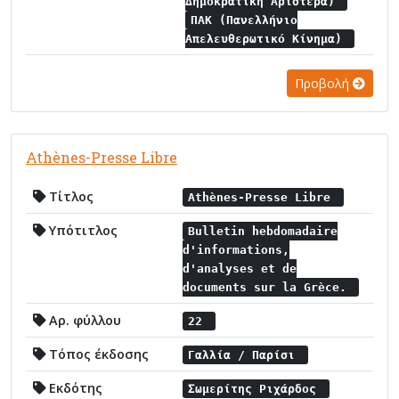
Δημοκρατική Αριστερά)
ΠΑΚ (Πανελλήνιο
Απελευθερωτικό Κίνημα)
Προβολή
Athènes-Presse Libre
Τίτλος
Athènes-Presse Libre
Υπότιτλος
Bulletin hebdomadaire
d'informations,
d'analyses et de
documents sur la Grèce.
Αρ. φύλλου
22
Τόπος έκδοσης
Γαλλία / Παρίσι
Εκδότης
Σωμερίτης Ριχάρδος