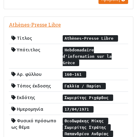
Athènes-Presse Libre
Τίτλος
Athènes-Presse Libre
Υπότιτλος
Hebdomadaire
d'information sur la
Grèce
Αρ. φύλλου
160-161
Τόπος έκδοσης
Γαλλία / Παρίσι
Εκδότης
Σωμερίτης Ριχάρδος
Ημερομηνία
17/04/1971
Φυσικό πρόσωπο
Θεοδωράκης Μίκης
ως θέμα
Σωμερίτης Στράτης
Παπανδρέου Ανδρέας