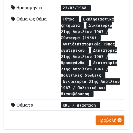
Ημερομηνία
23/03/1968
Θέμα ως θέμα
Τύπος
Εκκλησιαστικά
ζητήματα
Δικτατορία
21ης Απριλίου 1967 /
Σύνταγμα (1968)
Αντιδικτατορικός Τύπος
εξωτερικού
Δικτατορία
21ης Απριλίου 1967 /
Προπαγάνδα
Δικτατορία
21ης Απριλίου 1967 /
Πολιτικές διώξεις
Δικτατορία 21ης Απριλίου
1967 / Πολιτική και
διακυβέρνηση
Θέματα
ΚΚΕ / Διάσπαση
Προβολή