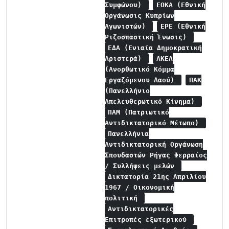
Συμφώνου)
ΕΟΚΑ (Εθνική
Οργάνωσις Κυπρίων
Αγωνιστών)
ΕΡΕ (Εθνική
Ριζοσπαστική Ένωσις)
ΕΔΑ (Ενιαία Δημοκρατική
Αριστερά)
ΑΚΕΛ
(Ανορθωτικό Κόμμα
Εργαζόμενου Λαού)
ΠΑΚ
(Πανελλήνιο
Απελευθερωτικό Κίνημα)
ΠΑΜ (Πατριωτικό
Αντιδικτατορικό Μέτωπο)
Πανελλήνια
Αντιδικτατορική Οργάνωση
Σπουδαστών Ρήγας Φερραίος
/ Συλλήψεις μελών
Δικτατορία 21ης Απριλίου
1967 / Οικονομική
πολιτική
Αντιδικτατορικές
Επιτροπές εξωτερικού