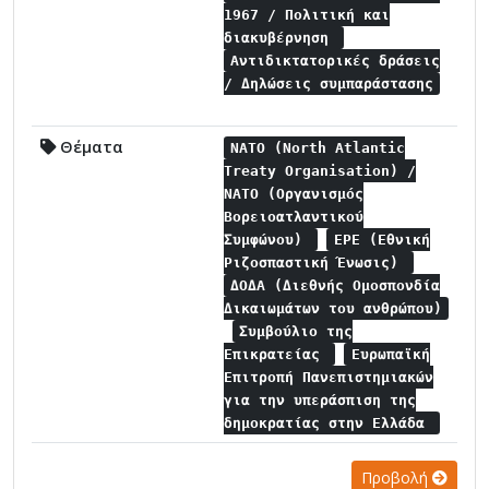
1967 / Πολιτική και
διακυβέρνηση
Αντιδικτατορικές δράσεις
/ Δηλώσεις συμπαράστασης
Θέματα
NATO (North Atlantic
Treaty Organisation) /
NATO (Οργανισμός
Βορειοατλαντικού
Συμφώνου)
ΕΡΕ (Εθνική
Ριζοσπαστική Ένωσις)
ΔΟΔΑ (Διεθνής Ομοσπονδία
Δικαιωμάτων του ανθρώπου)
Συμβούλιο της
Επικρατείας
Ευρωπαϊκή
Επιτροπή Πανεπιστημιακών
για την υπεράσπιση της
δημοκρατίας στην Ελλάδα
Προβολή