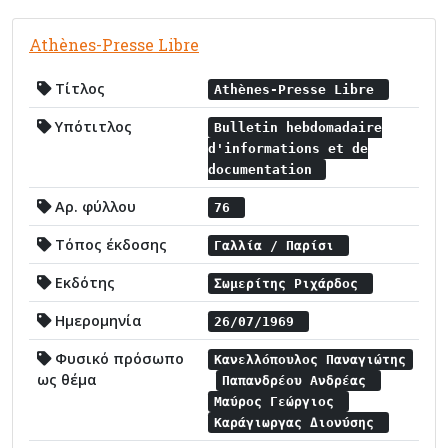
Athènes-Presse Libre
Τίτλος
Athènes-Presse Libre
Υπότιτλος
Bulletin hebdomadaire
d'informations et de
documentation
Αρ. φύλλου
76
Τόπος έκδοσης
Γαλλία / Παρίσι
Εκδότης
Σωμερίτης Ριχάρδος
Ημερομηνία
26/07/1969
Φυσικό πρόσωπο
Κανελλόπουλος Παναγιώτης
ως θέμα
Παπανδρέου Ανδρέας
Μαύρος Γεώργιος
Καράγιωργας Διονύσης