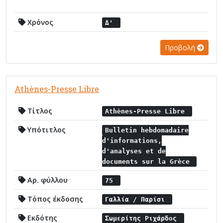
Χρόνος
Δ'
Προβολή
Athènes-Presse Libre
Τίτλος
Athènes-Presse Libre
Υπότιτλος
Bulletin hebdomadaire
d'informations,
d'analyses et de
documents sur la Grèce
Αρ. φύλλου
75
Τόπος έκδοσης
Γαλλία / Παρίσι
Εκδότης
Σωμερίτης Ριχάρδος