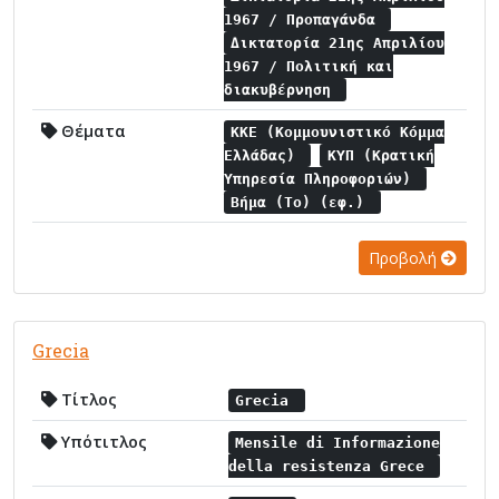
1967 / Προπαγάνδα
Δικτατορία 21ης Απριλίου
1967 / Πολιτική και
διακυβέρνηση
Θέματα
ΚΚΕ (Κομμουνιστικό Κόμμα
Ελλάδας)
ΚΥΠ (Κρατική
Υπηρεσία Πληροφοριών)
Βήμα (Το) (εφ.)
Προβολή
Grecia
Τίτλος
Grecia
Υπότιτλος
Mensile di Informazione
della resistenza Grece