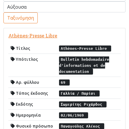
Ταξινόμηση
Athènes-Presse Libre
Τίτλος
Athènes-Presse Libre
Υπότιτλος
Bulletin hebdomadaire
d'informations et de
documentation
Αρ. φύλλου
69
Τόπος έκδοσης
Γαλλία / Παρίσι
Εκδότης
Σωμερίτης Ριχάρδος
Ημερομηνία
02/06/1969
Φυσικό πρόσωπο
Παναγούλης Αλέκος