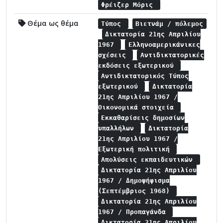
Φρέιζερ Μόρις
Θέμα ως θέμα
Τύπος
Βιετνάμ / πόλεμος
Δικτατορία 21ης Απριλίου
1967
Ελληνοαμερικάνικες
σχέσεις
Αντιδικτατορικές
εκδόσεις εξωτερικού
Αντιδικτατορικός Τύπος
εξωτερικού
Δικτατορία
21ης Απριλίου 1967 /
Οικονομικά στοιχεία
Εκκαθαρίσεις δημοσίων
υπαλλήλων
Δικτατορία
21ης Απριλίου 1967 /
Εξωτερική πολιτική
Απολύσεις εκπαιδευτικών
Δικτατορία 21ης Απριλίου
1967 / Δημοψήφισμα
(Σεπτέμβριος 1968)
Δικτατορία 21ης Απριλίου
1967 / Προπαγάνδα
Δικτατορία 21ης Απριλίου