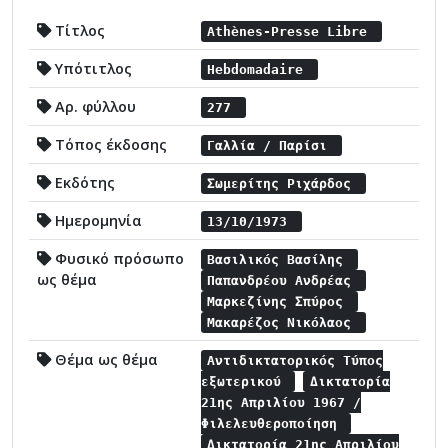
Τίτλος
Athènes-Presse Libre
Υπότιτλος
Hebdomadaire
Αρ. φύλλου
277
Τόπος έκδοσης
Γαλλία / Παρίσι
Εκδότης
Σωμερίτης Ριχάρδος
Ημερομηνία
13/10/1973
Φυσικό πρόσωπο
Βασιλικός Βασίλης
ως θέμα
Παπανδρέου Ανδρέας
Μαρκεζίνης Σπύρος
Μακαρέζος Νικόλαος
Θέμα ως θέμα
Αντιδικτατορικός Τύπος
εξωτερικού
Δικτατορία
21ης Απριλίου 1967 /
Φιλελευθεροποίηση
Δικτατορία 21ης Απριλίου