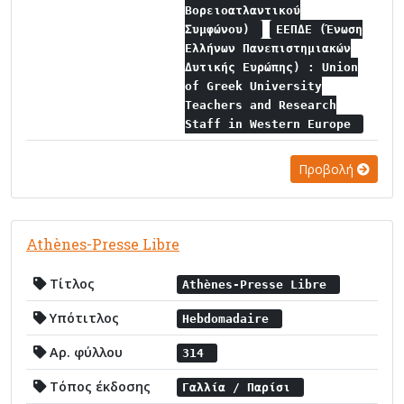
Βορειοατλαντικού
Συμφώνου)
ΕΕΠΔΕ (Ένωση
Ελλήνων Πανεπιστημιακών
Δυτικής Ευρώπης) : Union
of Greek University
Teachers and Research
Staff in Western Europe
Προβολή
Athènes-Presse Libre
Τίτλος
Athènes-Presse Libre
Υπότιτλος
Hebdomadaire
Αρ. φύλλου
314
Τόπος έκδοσης
Γαλλία / Παρίσι