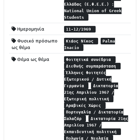
Ελλάδας (Ε.Φ.Ε.Ε.) :
National Union of Greek
Students
Ημερομηνία
11-12/1969
Φυσικό πρόσωπο
Κιάος Νίκος
Palma
ως θέμα
Inacio
Θέμα ως θέμα
Φοιτητικά συνέδρια
Διεθνής συμπαράσταση
Έλληνες Φοιτητές
Εξωτερικού / Δυτική
Γερμανία
Δικτατορία
21ης Απριλίου 1967 /
Εξωτερική πολιτική
Αραβικές Χώρες
Πορτογαλία / Δικτατορία
Σαλαζάρ
Δικτατορία 21ης
Απριλίου 1967 /
Εκπαιδευτική πολιτική
Πολωνία / Νεολαία