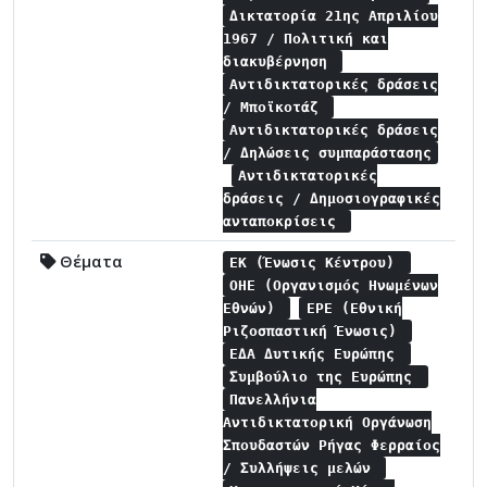
Δικτατορία 21ης Απριλίου
1967 / Πολιτική και
διακυβέρνηση
Αντιδικτατορικές δράσεις
/ Μποϊκοτάζ
Αντιδικτατορικές δράσεις
/ Δηλώσεις συμπαράστασης
Αντιδικτατορικές
δράσεις / Δημοσιογραφικές
ανταποκρίσεις
Θέματα
ΕΚ (Ένωσις Κέντρου)
ΟΗΕ (Οργανισμός Ηνωμένων
Εθνών)
ΕΡΕ (Εθνική
Ριζοσπαστική Ένωσις)
ΕΔΑ Δυτικής Ευρώπης
Συμβούλιο της Ευρώπης
Πανελλήνια
Αντιδικτατορική Οργάνωση
Σπουδαστών Ρήγας Φερραίος
/ Συλλήψεις μελών