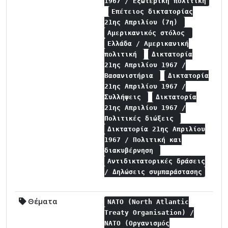
1967 / Εξωτερική πολιτική
Επέτειος δικτατορίας
21ης Απριλίου (7η)
Αμερικανικός στόλος
Ελλάδα / Αμερικανική
πολιτική
Δικτατορία
21ης Απριλίου 1967 /
Βασανιστήρια
Δικτατορία
21ης Απριλίου 1967 /
Συλλήψεις
Δικτατορία
21ης Απριλίου 1967 /
Πολιτικές διώξεις
Δικτατορία 21ης Απριλίου
1967 / Πολιτική και
διακυβέρνηση
Αντιδικτατορικές δράσεις
/ Δηλώσεις συμπαράστασης
Θέματα
NATO (North Atlantic
Treaty Organisation) /
NATO (Οργανισμός