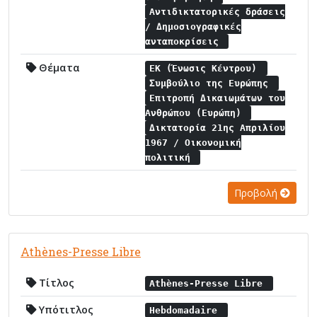
Αντιδικτατορικές δράσεις
/ Δημοσιογραφικές
ανταποκρίσεις
Θέματα
ΕΚ (Ένωσις Κέντρου)
Συμβούλιο της Ευρώπης
Επιτροπή Δικαιωμάτων του
Ανθρώπου (Ευρώπη)
Δικτατορία 21ης Απριλίου
1967 / Οικονομική
πολιτική
Προβολή
Athènes-Presse Libre
Τίτλος
Athènes-Presse Libre
Υπότιτλος
Hebdomadaire