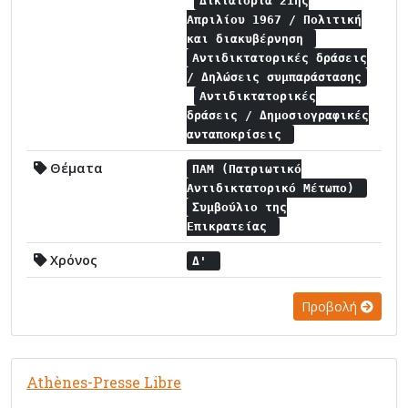
Δικτατορία 21ης
Απριλίου 1967 / Πολιτική
και διακυβέρνηση
Αντιδικτατορικές δράσεις
/ Δηλώσεις συμπαράστασης
Αντιδικτατορικές
δράσεις / Δημοσιογραφικές
ανταποκρίσεις
Θέματα
ΠΑΜ (Πατριωτικό
Αντιδικτατορικό Μέτωπο)
Συμβούλιο της
Επικρατείας
Χρόνος
Δ'
Προβολή
Athènes-Presse Libre