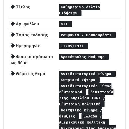
Τίτλος
Καθημερινό Δελτίο
Ειδήσεων
Αρ. φύλλου
411
Τόπος έκδοσης
Ρουμανία / Βουκουρέστι
Ημερομηνία
11/05/1971
Φυσικό πρόσωπο
Δρακόπουλος Μπάμπης
ως θέμα
Θέμα ως θέμα
Αντιδικτατορικό κίνημα
Κυπριακό Ζήτημα
Αντιδικτατορικός Τύπος
εξωτερικού
Δικτατορία
21ης Απριλίου 1967 /
Εξωτερική πολιτική
Φοιτητικό κίνημα /
διώξεις
Ελλάδα /
Αμερικανική πολιτική
Δικτατορία 21ης Απριλίου