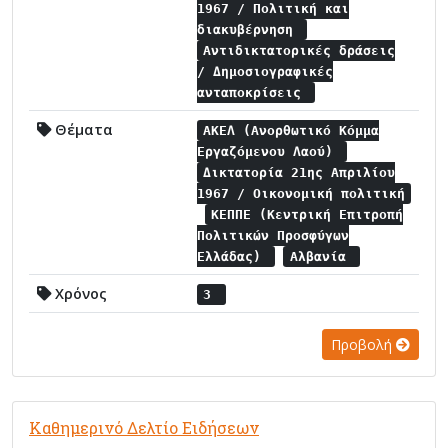
1967 / Πολιτική και
διακυβέρνηση
Αντιδικτατορικές δράσεις
/ Δημοσιογραφικές
ανταποκρίσεις
Θέματα
ΑΚΕΛ (Ανορθωτικό Κόμμα
Εργαζόμενου Λαού)
Δικτατορία 21ης Απριλίου
1967 / Οικονομική πολιτική
ΚΕΠΠΕ (Κεντρική Επιτροπή
Πολιτικών Προσφύγων
Ελλάδας)
Αλβανία
Χρόνος
3
Προβολή
Καθημερινό Δελτίο Ειδήσεων