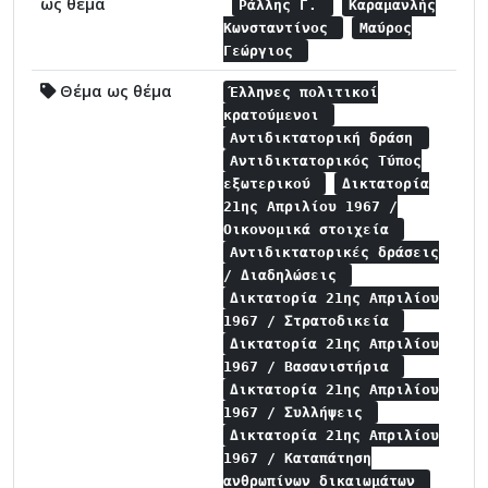
ως θέμα
Ράλλης Γ.
Καραμανλής
Κωνσταντίνος
Μαύρος
Γεώργιος
Θέμα ως θέμα
Έλληνες πολιτικοί
κρατούμενοι
Αντιδικτατορική δράση
Αντιδικτατορικός Τύπος
εξωτερικού
Δικτατορία
21ης Απριλίου 1967 /
Οικονομικά στοιχεία
Αντιδικτατορικές δράσεις
/ Διαδηλώσεις
Δικτατορία 21ης Απριλίου
1967 / Στρατοδικεία
Δικτατορία 21ης Απριλίου
1967 / Βασανιστήρια
Δικτατορία 21ης Απριλίου
1967 / Συλλήψεις
Δικτατορία 21ης Απριλίου
1967 / Καταπάτηση
ανθρωπίνων δικαιωμάτων