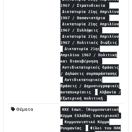
1967 / Στρατοδικεία
Δικτατορία 21ης Απριλίου
1967 / Βασανιστήρια
Δικτατορία 21ης Απριλίου
1967 / Συλλήψεις
Δικτατορία 21ης Απριλίου
1967 / Πολιτικές διώξεις
Δικτατορία 21ης
Απριλίου 1967 / Πολιτική
και διακυβέρνηση
Αντιδικτατορικές δράσεις
/ Δηλώσεις συμπαράστασης
Αντιδικτατορικές
δράσεις / Δημοσιογραφικές
ανταποκρίσεις
Αλβανία /
Εξωτερική πολιτική
Θέματα
ΚΚΕ Εσωτ. (Κομμουνιστικό
Κόμμα Ελλάδας Εσωτερικού)
Κομμουνιστικό Κόμμα
Ρουμανίας
Φίλοι του ΠΑΚ