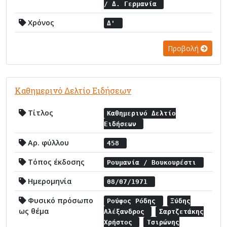
/ Δ. Γερμανία
Χρόνος
Δ'
Προβολή
Καθημερινό Δελτίο Ειδήσεων
Τίτλος
Καθημερινό Δελτίο
Ειδήσεων
Αρ. φύλλου
458
Τόπος έκδοσης
Ρουμανία / Βουκουρέστι
Ημερομηνία
08/07/1971
Φυσικό πρόσωπο
Ρούφος Ρόδης
Ξύδης
ως θέμα
Αλέξανδρος
Σαρτζετάκης
Χρήστος
Τσιρώνης