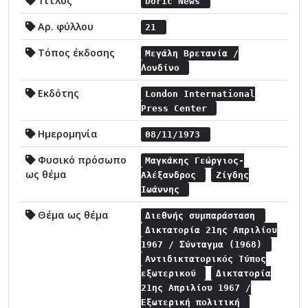
Τίτλος
Doric News
Αρ. φύλλου
21
Τόπος έκδοσης
Μεγάλη Βρετανία /
Λονδίνο
Εκδότης
London International
Press Center
Ημερομηνία
08/11/1973
Φυσικό πρόσωπο
Μαγκάκης Γεώργιος-
ως θέμα
Αλέξανδρος
Ζίγδης
Ιωάννης
Θέμα ως θέμα
Διεθνής συμπαράσταση
Δικτατορία 21ης Απριλίου
1967 / Σύνταγμα (1968)
Αντιδικτατορικός Τύπος
εξωτερικού
Δικτατορία
21ης Απριλίου 1967 /
Εξωτερική πολιτική