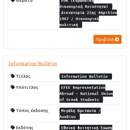
Θέματα
ΕΟΚ (Ευρωπαϊκή
Οικονομική Κοινότητα)
Δικτατορία 21ης Απριλίου
1967 / Οικονομική
πολιτική
Προβολή
Information Bulletin
Τίτλος
Information Bulletin
Υπότιτλος
EFEE Representation
Abroad - National Union
of Greek Students
Τόπος έκδοσης
Μεγάλη Βρετανία /
Λονδίνο
Εκδότης
Εθνική Φοιτητική Ένωση