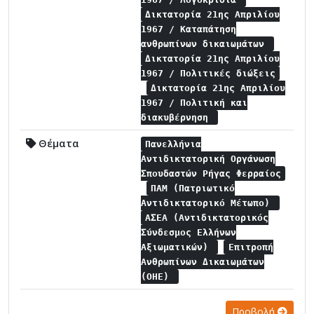
Δικτατορία 21ης Απριλίου
1967 / Καταπάτηση
ανθρωπίνων δικαιωμάτων
Δικτατορία 21ης Απριλίου
1967 / Πολιτικές διώξεις
Δικτατορία 21ης Απριλίου
1967 / Πολιτική και
διακυβέρνηση
Θέματα
Πανελλήνια
Αντιδικτατορική Οργάνωση
Σπουδαστών Ρήγας Φερραίος
ΠΑΜ (Πατριωτικό
Αντιδικτατορικό Μέτωπο)
ΑΣΕΑ (Αντιδικτατορικός
Σύνδεσμος Ελλήνων
Αξιωματικών)
Επιτροπή
Ανθρωπίνων Δικαιωμάτων
(ΟΗΕ)
Προβολή