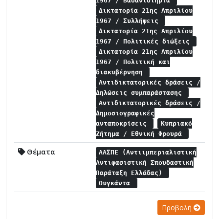
1967 / Βασανιστήρια
Δικτατορία 21ης Απριλίου
1967 / Συλλήψεις
Δικτατορία 21ης Απριλίου
1967 / Πολιτικές διώξεις
Δικτατορία 21ης Απριλίου
1967 / Πολιτική και
διακυβέρνηση
Αντιδικτατορικές δράσεις /
Δηλώσεις συμπαράστασης
Αντιδικτατορικές δράσεις /
Δημοσιογραφικές
ανταποκρίσεις
Κυπριακό
Ζήτημα / Εθνική Φρουρά
Θέματα
ΑΑΣΠΕ (Αντιιμπεριαλιστική
Αντιφασιστική Σπουδαστική
Παράταξη Ελλάδας)
Ουγκάντα
Προβολή