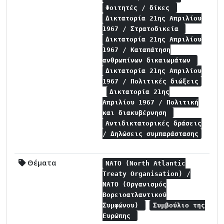
Φοιτητές / δίκες
Δικτατορία 21ης Απριλίου
1967 / Στρατοδικεία
Δικτατορία 21ης Απριλίου
1967 / Καταπάτηση
ανθρωπίνων δικαιωμάτων
Δικτατορία 21ης Απριλίου
1967 / Πολιτικές διώξεις
Δικτατορία 21ης
Απριλίου 1967 / Πολιτική
και διακυβέρνηση
Αντιδικτατορικές δράσεις
/ Δηλώσεις συμπαράστασης
Θέματα
NATO (North Atlantic
Treaty Organisation) /
NATO (Οργανισμός
Βορειοατλαντικού
Συμφώνου)
Συμβούλιο της
Ευρώπης