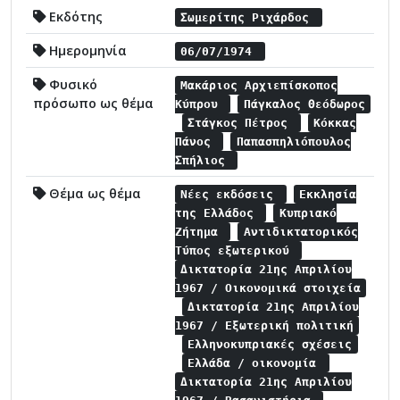
Εκδότης
Σωμερίτης Ριχάρδος
Ημερομηνία
06/07/1974
Φυσικό
Μακάριος Αρχιεπίσκοπος
πρόσωπο ως θέμα
Κύπρου
Πάγκαλος Θεόδωρος
Στάγκος Πέτρος
Κόκκας
Πάνος
Παπασπηλιόπουλος
Σπήλιος
Θέμα ως θέμα
Νέες εκδόσεις
Εκκλησία
της Ελλάδος
Κυπριακό
Ζήτημα
Αντιδικτατορικός
Τύπος εξωτερικού
Δικτατορία 21ης Απριλίου
1967 / Οικονομικά στοιχεία
Δικτατορία 21ης Απριλίου
1967 / Εξωτερική πολιτική
Ελληνοκυπριακές σχέσεις
Ελλάδα / οικονομία
Δικτατορία 21ης Απριλίου