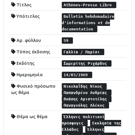
Τίτλος
Athènes-Presse Libre
Υπότιτλος
Bulletin hebdomadaire
d'informations et de
documentation
Αρ. φύλλου
59
Τόπος έκδοσης
Γαλλία / Παρίσι
Εκδότης
Σωμερίτης Ριχάρδος
Ημερομηνία
14/03/1969
Φυσικό πρόσωπο
Νικολαΐδης Νίκος
ως θέμα
Παπανδρέου Ανδρέας
Ωνάσης Αριστοτέλης
Παναγούλης Αλέκος
Θέμα ως θέμα
Έλληνες πολιτικοί
πρόσφυγες
Εκκλησία της
Ελλάδος
Έλληνες