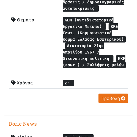
δράσεις / Δημοσιογραφικές
ανταποκρίσεις
Θέματα
ΑΕΜ (Αντιδικτατορικό
Εργατικό Μέτωπο)
ΚΚΕ
Εσωτ. (Κομμουνιστικό
Κόμμα Ελλάδας Εσωτερικού)
Δικτατορία 21ης
Απριλίου 1967 /
Οικονομική πολιτική
ΚΚΕ
(εσωτ.) / Συλλήψεις μελών
Χρόνος
Ζ'
Προβολή
Doric News