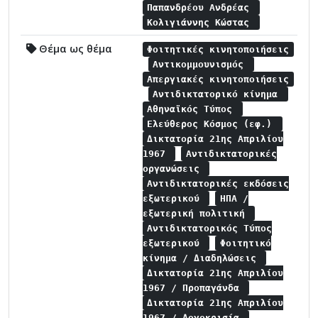
Παπανδρέου Ανδρέας
Κολιγιάννης Κώστας
Θέμα ως θέμα
Φοιτητικές κινητοποιήσεις
Αντικομμουνισμός
Απεργιακές κινητοποιήσεις
Αντιδικτατορικό κίνημα
Αθηναϊκός Τύπος
Ελεύθερος Κόσμος (εφ.)
Δικτατορία 21ης Απριλίου
1967
Αντιδικτατορικές
οργανώσεις
Αντιδικτατορικές εκδόσεις
εξωτερικού
ΗΠΑ /
εξωτερική πολιτική
Αντιδικτατορικός Τύπος
εξωτερικού
Φοιτητικό
κίνημα / Διαδηλώσεις
Δικτατορία 21ης Απριλίου
1967 / Προπαγάνδα
Δικτατορία 21ης Απριλίου
1967 / Λογοκρισία