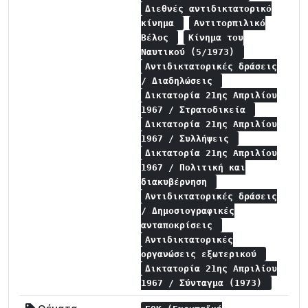
Διεθνές αντιδικτατορικό
κίνημα
Αντιτορπιλικό
Βέλος
Κίνημα του
Ναυτικού (5/1973)
Αντιδικτατορικές δράσεις
/ Διαδηλώσεις
Δικτατορία 21ης Απριλίου
1967 / Στρατοδικεία
Δικτατορία 21ης Απριλίου
1967 / Συλλήψεις
Δικτατορία 21ης Απριλίου
1967 / Πολιτική και
διακυβέρνηση
Αντιδικτατορικές δράσεις
/ Δημοσιογραφικές
ανταποκρίσεις
Αντιδικτατορικές
οργανώσεις εξωτερικού
Δικτατορία 21ης Απριλίου
1967 / Σύνταγμα (1973)