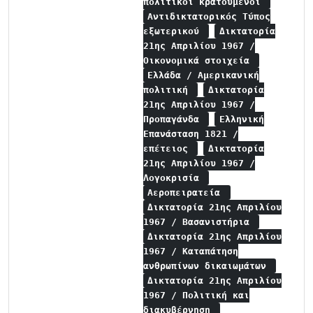
πολιτικοί κρατούμενοι
Αντιδικτατορικός Τύπος
εξωτερικού
Δικτατορία
21ης Απριλίου 1967 /
Οικονομικά στοιχεία
Ελλάδα / Αμερικανική
πολιτική
Δικτατορία
21ης Απριλίου 1967 /
Προπαγάνδα
Ελληνική
Επανάσταση 1821 /
επέτειος
Δικτατορία
21ης Απριλίου 1967 /
Λογοκρισία
Αεροπειρατεία
Δικτατορία 21ης Απριλίου
1967 / Βασανιστήρια
Δικτατορία 21ης Απριλίου
1967 / Καταπάτηση
ανθρωπίνων δικαιωμάτων
Δικτατορία 21ης Απριλίου
1967 / Πολιτική και
διακυβέρνηση