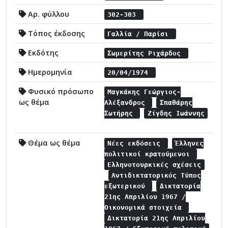
Αρ. φύλλου
302-303
Τόπος έκδοσης
Γαλλία / Παρίσι
Εκδότης
Σωμερίτης Ριχάρδος
Ημερομηνία
20/04/1974
Φυσικό πρόσωπο
Μαγκάκης Γεώργιος-
ως θέμα
Αλέξανδρος
Σπαθάρης
Σωτήρης
Ζίγδης Ιωάννης
Θέμα ως θέμα
Νέες εκδόσεις
Έλληνες
πολιτικοί κρατούμενοι
Ελληνοτουρκικές σχέσεις
Αντιδικτατορικός Τύπος
εξωτερικού
Δικτατορία
21ης Απριλίου 1967 /
Οικονομικά στοιχεία
Δικτατορία 21ης Απριλίου