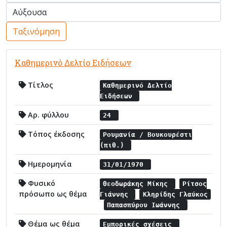
Ταξινόμηση
Καθημερινό Δελτίο Ειδήσεων
Τίτλος
Καθημερινό Δελτίο
Ειδήσεων
Αρ. φύλλου
24
Τόπος έκδοσης
Ρουμανία / Βουκουρέστι
(πιθ.)
Ημερομηνία
31/01/1970
Φυσικό
Θεοδωράκης Μίκης
Ρίτσος
πρόσωπο ως θέμα
Γιάννης
Κληρίδης Γλαύκος
Παπασπύρου Ιωάννης
Θέμα ως θέμα
Εμπορικές σχέσεις