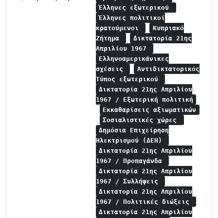
Έλληνες εξωτερικού
Έλληνες πολιτικοί
κρατούμενοι
Κυπριακό
Ζήτημα
Δικτατορία 21ης
Απριλίου 1967
Ελληνοαμερικάνικες
σχέσεις
Αντιδικτατορικός
Τύπος εξωτερικού
Δικτατορία 21ης Απριλίου
1967 / Εξωτερική πολιτική
Εκκαθαρίσεις αξιωματικών
Σοσιαλιστικές χώρες
Δημόσια Επιχείρηση
Ηλεκτρισμού (ΔΕΗ)
Δικτατορία 21ης Απριλίου
1967 / Προπαγάνδα
Δικτατορία 21ης Απριλίου
1967 / Συλλήψεις
Δικτατορία 21ης Απριλίου
1967 / Πολιτικές διώξεις
Δικτατορία 21ης Απριλίου