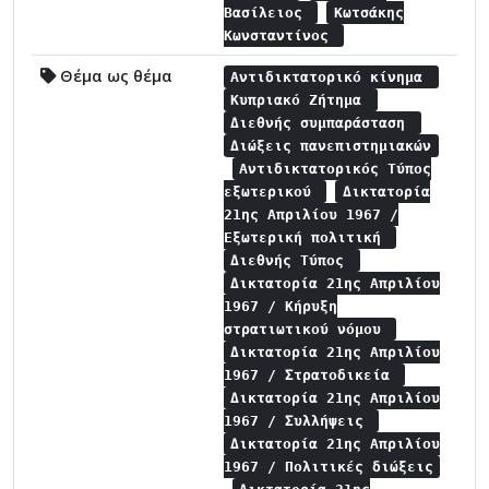
Βασίλειος
Κωτσάκης
Κωνσταντίνος
Θέμα ως θέμα
Αντιδικτατορικό κίνημα
Κυπριακό Ζήτημα
Διεθνής συμπαράσταση
Διώξεις πανεπιστημιακών
Αντιδικτατορικός Τύπος
εξωτερικού
Δικτατορία
21ης Απριλίου 1967 /
Εξωτερική πολιτική
Διεθνής Τύπος
Δικτατορία 21ης Απριλίου
1967 / Κήρυξη
στρατιωτικού νόμου
Δικτατορία 21ης Απριλίου
1967 / Στρατοδικεία
Δικτατορία 21ης Απριλίου
1967 / Συλλήψεις
Δικτατορία 21ης Απριλίου
1967 / Πολιτικές διώξεις