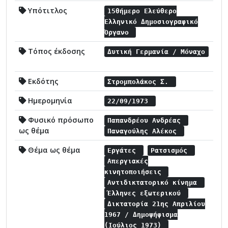
Υπότιτλος
15θήμερο Ελεύθερο
Ελληνικό Δημοσιογραφικό
Όργανο
Τόπος έκδοσης
Δυτική Γερμανία / Μόναχο
Εκδότης
Στρομπολάκος Σ.
Ημερομηνία
22/09/1973
Φυσικό πρόσωπο
Παπανδρέου Ανδρέας
ως θέμα
Παναγούλης Αλέκος
Θέμα ως θέμα
Εργάτες
Ρατσισμός
Απεργιακές
κινητοποιήσεις
Αντιδικτατορικό κίνημα
Έλληνες εξωτερικού
Δικτατορία 21ης Απριλίου
1967 / Δημοψήφισμα
(Ιούλιος 1973)