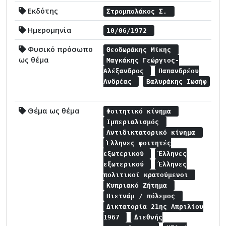
Εκδότης
Στρομπολάκος Σ.
Ημερομηνία
10/06/1972
Φυσικό πρόσωπο
Θεοδωράκης Μίκης
ως θέμα
Μαγκάκης Γεώργιος-
Αλέξανδρος
Παπανδρέου
Ανδρέας
Βαλυράκης Ιωσήφ
Θέμα ως θέμα
Φοιτητικό κίνημα
Ιμπεριαλισμός
Αντιδικτατορικό κίνημα
Έλληνες φοιτητές
εξωτερικού
Έλληνες
εξωτερικού
Έλληνες
πολιτικοί κρατούμενοι
Κυπριακό Ζήτημα
Βιετνάμ / πόλεμος
Δικτατορία 21ης Απριλίου
1967
Διεθνής