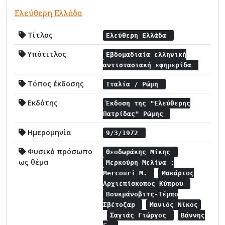
Ελεύθερη Ελλάδα
Τίτλος
Ελεύθερη Ελλάδα
Υπότιτλος
Εβδομαδιαία ελληνική
αντιστασιακή εφημερίδα
Τόπος έκδοσης
Ιταλία / Ρώμη
Εκδότης
Έκδοση της "Ελεύθερης
Πατρίδας" Ρώμης
Ημερομηνία
9/3/1972
Φυσικό πρόσωπο
Θεοδωράκης Μίκης
ως θέμα
Μερκούρη Μελίνα :
Mercouri M.
Μακάριος
Αρχιεπίσκοπος Κύπρου
Βουκμάνοβιτς-Τέμπο
Σβέτοζαρ
Μανιός Νίκος
Σαγιάς Γιώργος
Βάννης