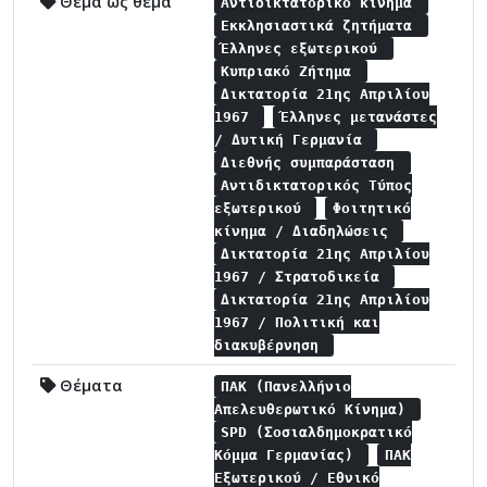
Θέμα ως θέμα
Αντιδικτατορικό κίνημα
Εκκλησιαστικά ζητήματα
Έλληνες εξωτερικού
Κυπριακό Ζήτημα
Δικτατορία 21ης Απριλίου
1967
Έλληνες μετανάστες
/ Δυτική Γερμανία
Διεθνής συμπαράσταση
Αντιδικτατορικός Τύπος
εξωτερικού
Φοιτητικό
κίνημα / Διαδηλώσεις
Δικτατορία 21ης Απριλίου
1967 / Στρατοδικεία
Δικτατορία 21ης Απριλίου
1967 / Πολιτική και
διακυβέρνηση
Θέματα
ΠΑΚ (Πανελλήνιο
Απελευθερωτικό Κίνημα)
SPD (Σοσιαλδημοκρατικό
Κόμμα Γερμανίας)
ΠΑΚ
Εξωτερικού / Εθνικό