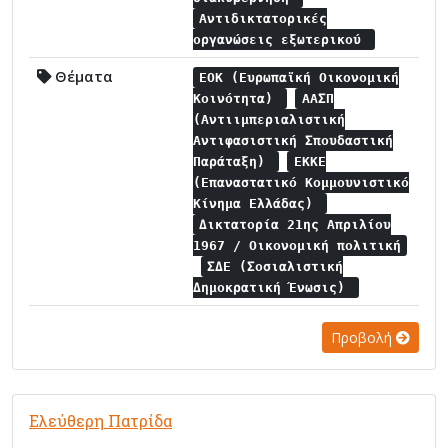
Αντιδικτατορικές
οργανώσεις εξωτερικού
Θέματα
ΕΟΚ (Ευρωπαϊκή Οικονομική
Κοινότητα)
ΑΑΣΠ
(Αντιιμπεριαλιστική
Αντιφασιστική Σπουδαστική
Παράταξη)
ΕΚΚΕ
(Επαναστατικό Κομμουνιστικό
Κίνημα Ελλάδας)
Δικτατορία 21ης Απριλίου
1967 / Οικονομική πολιτική
ΣΔΕ (Σοσιαλιστική
Δημοκρατική Ένωσις)
Προβολή
Ελεύθερη Πατρίδα