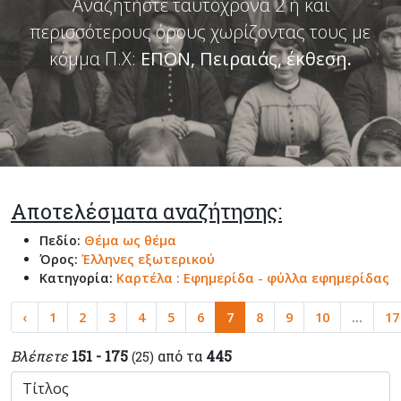
Αναζητήστε ταυτόχρονα 2 ή και
περισσότερους όρους χωρίζοντας τους με
κόμμα Π.Χ:
ΕΠΟΝ, Πειραιάς, έκθεση
.
Αποτελέσματα αναζήτησης:
Πεδίο:
Θέμα ως θέμα
Όρος:
Έλληνες εξωτερικού
Κατηγορία:
Καρτέλα : Εφημερίδα - φύλλα εφημερίδας
‹
1
2
3
4
5
6
7
8
9
10
...
17
Βλέπετε
151 - 175
από τα
445
(25)