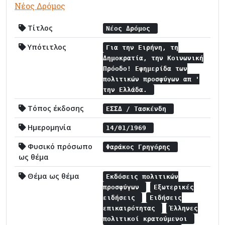
Νέος Δρόμος
Τίτλος
Νέος Δρόμος
Υπότιτλος
Για την Ειρήνη, τη
Δημοκρατία, την Κοινωνική
Πρόοδο! Εφημερίδα των
πολιτικών προσφύγων απ '
την Ελλάδα.
Τόπος έκδοσης
ΕΣΣΔ / Τασκένδη
Ημερομηνία
14/01/1969
Φυσικό πρόσωπο
Φαράκος Γρηγόρης
ως θέμα
Θέμα ως θέμα
Εκδόσεις πολιτικών
προσφύγων
Εξωτερικές
ειδήσεις
Ειδήσεις
επικαιρότητας
Έλληνες
πολιτικοί κρατούμενοι