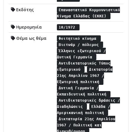
Εκδότης
Επαναστατικό Κομμουνιστικό
Κίνημα Ελλάδας (ΕΚΚΕ)
Ημερομηνία
10/1972
Θέμα ως θέμα
Φοιτητικό κίνημα
Βιετνάμ / πόλεμος
Έλληνες εξωτερικού /
Δυτική Γερμανία
Αντιδικτατορικός Τύπος
εξωτερικού
Δικτατορία
21ης Απριλίου 1967 /
Εξωτερική πολιτική
Δυτική Γερμανία /
Εκπαιδευτική πολιτική
Αντιδικτατορικές δράσεις /
Διαδηλώσεις
Ελλάδα /
Αμερικανική πολιτική
Δικτατορία 21ης Απριλίου
1967 / Πολιτική και
διακυβέρνηση