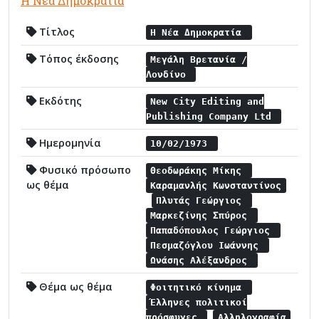
Η Νέα Δημοκρατία
Τίτλος
Η Νέα Δημοκρατία
Τόπος έκδοσης
Μεγάλη Βρετανία /
Λονδίνο
Εκδότης
New City Editing and
Publishing Company Ltd
Ημερομηνία
10/02/1973
Φυσικό πρόσωπο
Θεοδωράκης Μίκης
ως θέμα
Καραμανλής Κωνσταντίνος
Πλυτάς Γεώργιος
Μαρκεζίνης Σπύρος
Παπαδόπουλος Γεώργιος
Πεσμαζόγλου Ιωάννης
Ωνάσης Αλέξανδρος
Θέμα ως θέμα
Φοιτητικό κίνημα
Έλληνες πολιτικοί
πρόσφυγες
Αλληλογραφία