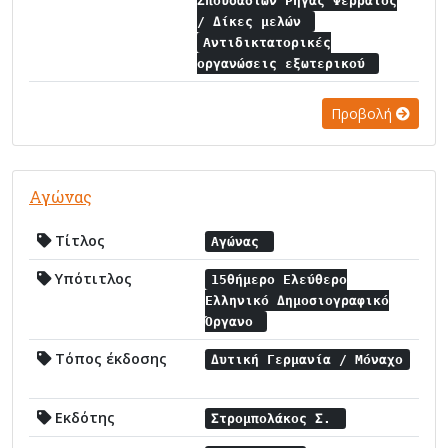
Σπουδαστών Ρήγας Φερραίος
/ Δίκες μελών
Αντιδικτατορικές
οργανώσεις εξωτερικού
Προβολή
Αγώνας
Τίτλος
Αγώνας
Υπότιτλος
15θήμερο Ελεύθερο
Ελληνικό Δημοσιογραφικό
Όργανο
Τόπος έκδοσης
Δυτική Γερμανία / Μόναχο
Εκδότης
Στρομπολάκος Σ.