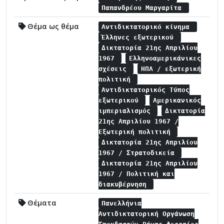
Παπανδρέου Μαργαρίτα
Θέμα ως θέμα
Αντιδικτατορικό κίνημα
Έλληνες εξωτερικού
Δικτατορία 21ης Απριλίου
1967
Ελληνοαμερικάνικες
σχέσεις
ΗΠΑ / εξωτερική
πολιτική
Αντιδικτατορικός Τύπος
εξωτερικού
Αμερικανικός
ιμπεριαλισμός
Δικτατορία
21ης Απριλίου 1967 /
Εξωτερική πολιτική
Δικτατορία 21ης Απριλίου
1967 / Στρατοδικεία
Δικτατορία 21ης Απριλίου
1967 / Πολιτική και
διακυβέρνηση
Θέματα
Πανελλήνια
Αντιδικτατορική Οργάνωση