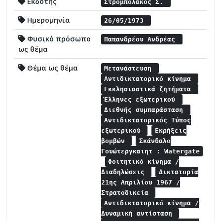
Εκδότης
Στρομπολάκος Σ.
Ημερομηνία
26/05/1973
Φυσικό πρόσωπο
Παπανδρέου Ανδρέας
ως θέμα
Θέμα ως θέμα
Μετανάστευση
Αντιδικτατορικό κίνημα
Εκκλησιαστικά ζητήματα
Έλληνες εξωτερικού
Διεθνής συμπαράσταση
Αντιδικτατορικός Τύπος
εξωτερικού
Εκρήξεις
βομβών
Σκάνδαλο
Γουώτεργκαιητ : Watergate
Φοιτητικό κίνημα /
Διαδηλώσεις
Δικτατορία
21ης Απριλίου 1967 /
Στρατοδικεία
Αντιδικτατορικό κίνημα /
Δυναμική αντίσταση