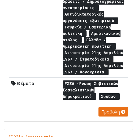
δράσεις / Δημοσιογραφικές
ανταποκρίσεις
Αντιδικτατορικές
οργανώσεις εξωτερικού
Τουρκία / Εσωτερική
πολιτική
Αμερικανικός
στόλος
Ελλάδα /
Αμερικανική πολιτική
Δικτατορία 21ης Απριλίου
1967 / Στρατοδικεία
Δικτατορία 21ης Απριλίου
1967 / Λογοκρισία
Θέματα
ΕΣΣΔ (Ένωση Σοβιετικών
Σοσιαλιστικών
Δημοκρατιών)
Σουδάν
Προβολή