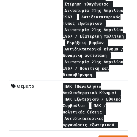
Στέρηση ιθαγένειας
Δικτατορία 21ης Απριλίου
1967
Αντιδικτατορικός
Τύπος εξωτερικού
Δικτατορία 21ης Απριλίου
1967 / Εξωτερική πολιτική
Εκρήξεις βομβών
Αντιδικτατορικό κίνημα /
Δυναμική αντίσταση
Δικτατορία 21ης Απριλίου
1967 / Πολιτική και
διακυβέρνηση
Θέματα
ΠΑΚ (Πανελλήνιο
Απελευθερωτικό Κίνημα)
ΠΑΚ Εξωτερικού / Εθνικό
Συμβούλιο
ΠΑΚ /
Πολιτικές θέσεις
Αντιδικτατορικές
οργανώσεις εξωτερικού