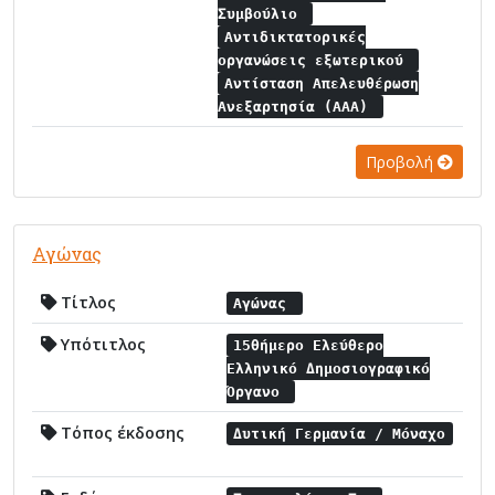
Συμβούλιο
Αντιδικτατορικές
οργανώσεις εξωτερικού
Αντίσταση Απελευθέρωση
Ανεξαρτησία (ΑΑΑ)
Προβολή
Αγώνας
Τίτλος
Αγώνας
Υπότιτλος
15θήμερο Ελεύθερο
Ελληνικό Δημοσιογραφικό
Όργανο
Τόπος έκδοσης
Δυτική Γερμανία / Μόναχο