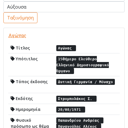
Ταξινόμηση
Αγώνας
Τίτλος
Αγώνας
Υπότιτλος
15θήμερο Ελεύθερο
Ελληνικό Δημοσιογραφικό
Όργανο
Τόπος έκδοσης
Δυτική Γερμανία / Μόναχο
Εκδότης
Στρομπολάκος Σ.
Ημερομηνία
28/08/1971
Φυσικό
Παπανδρέου Ανδρέας
πρόσωπο ως θέμα
Παναγούλης Αλέκος