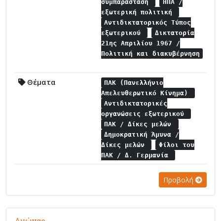
συμπαράσταση
ΗΠΑ /
εξωτερική πολιτική
Αντιδικτατορικός Τύπος
εξωτερικού
Δικτατορία
21ης Απριλίου 1967 /
Πολιτική και διακυβέρνηση
Θέματα
ΠΑΚ (Πανελλήνιο
Απελευθερωτικό Κίνημα)
Αντιδικτατορικές
οργανώσεις εξωτερικού
ΠΑΚ / Δίκες μελών
Δημοκρατική Άμυνα /
Δίκες μελών
Φίλοι του
ΠΑΚ / Δ. Γερμανία
Προβολή
Αγώνας