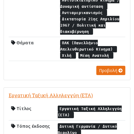
Αντιδικτατορικό κίνημα /
Δυναμική αντίσταση
Αντιαμερικανισμός
Δικτατορία 21ης Απριλίου
1967 / Πολιτική και
διακυβέρνηση
Θέματα
ΠΑΚ (Πανελλήνιο
Απελευθερωτικό Κίνημα)
Χιλή
Μέση Ανατολή
Προβολή
Εργατική Ταξική Αλληλεγγύη (ΕΤΑ)
Τίτλος
Εργατική Ταξική Αλληλεγγύη
(ΕΤΑ)
Τόπος έκδοσης
Δυτική Γερμανία / Δυτικό
Βερολίνο