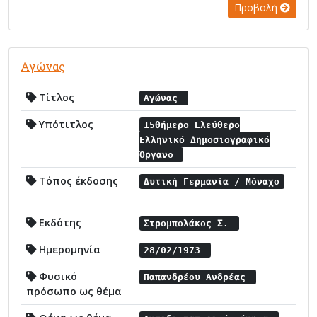
Προβολή
Αγώνας
Τίτλος
Αγώνας
Υπότιτλος
15θήμερο Ελεύθερο
Ελληνικό Δημοσιογραφικό
Όργανο
Τόπος έκδοσης
Δυτική Γερμανία / Μόναχο
Εκδότης
Στρομπολάκος Σ.
Ημερομηνία
28/02/1973
Φυσικό
Παπανδρέου Ανδρέας
πρόσωπο ως θέμα