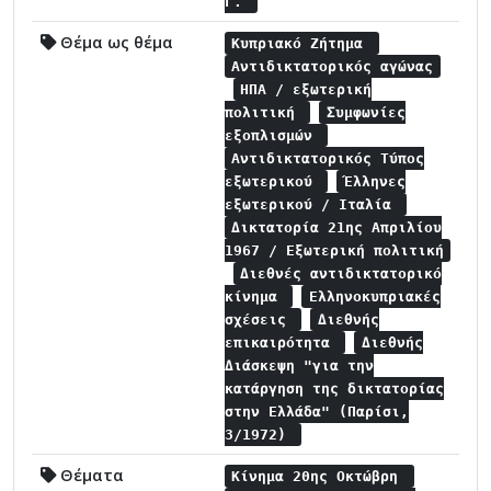
Γ.
Θέμα ως θέμα
Κυπριακό Ζήτημα
Αντιδικτατορικός αγώνας
ΗΠΑ / εξωτερική
πολιτική
Συμφωνίες
εξοπλισμών
Αντιδικτατορικός Τύπος
εξωτερικού
Έλληνες
εξωτερικού / Ιταλία
Δικτατορία 21ης Απριλίου
1967 / Εξωτερική πολιτική
Διεθνές αντιδικτατορικό
κίνημα
Ελληνοκυπριακές
σχέσεις
Διεθνής
επικαιρότητα
Διεθνής
Διάσκεψη "για την
κατάργηση της δικτατορίας
στην Ελλάδα" (Παρίσι,
3/1972)
Θέματα
Κίνημα 20ης Οκτώβρη