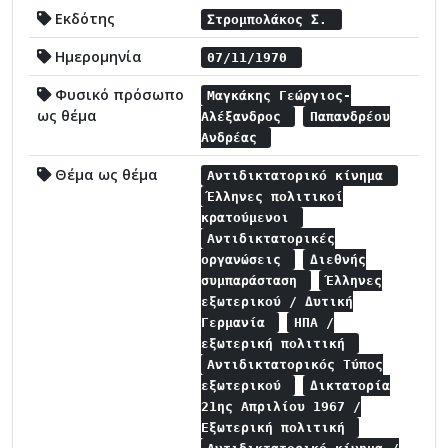
Εκδότης
Στρομπολάκος Σ.
Ημερομηνία
07/11/1970
Φυσικό πρόσωπο
Μαγκάκης Γεώργιος-
ως θέμα
Αλέξανδρος
Παπανδρέου
Ανδρέας
Θέμα ως θέμα
Αντιδικτατορικό κίνημα
Έλληνες πολιτικοί
κρατούμενοι
Αντιδικτατορικές
οργανώσεις
Διεθνής
συμπαράσταση
Έλληνες
εξωτερικού / Δυτική
Γερμανία
ΗΠΑ /
εξωτερική πολιτική
Αντιδικτατορικός Τύπος
εξωτερικού
Δικτατορία
21ης Απριλίου 1967 /
Εξωτερική πολιτική