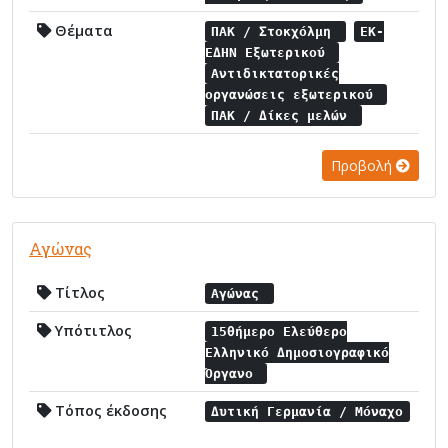
Θέματα
ΠΑΚ / Στοκχόλμη
ΕΚ-
ΕΔΗΝ Εξωτερικού
Αντιδικτατορικές
οργανώσεις εξωτερικού
ΠΑΚ / Δίκες μελών
Προβολή
Αγώνας
Τίτλος
Αγώνας
Υπότιτλος
15θήμερο Ελεύθερο
Ελληνικό Δημοσιογραφικό
Όργανο
Τόπος έκδοσης
Δυτική Γερμανία / Μόναχο