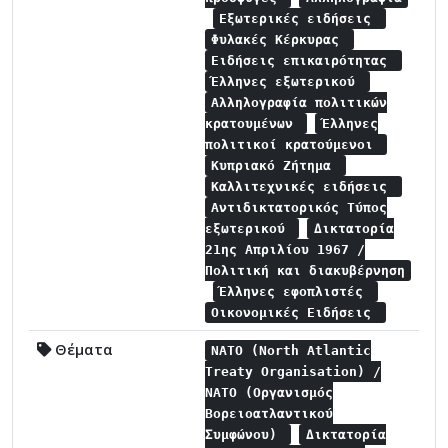
Εξωτερικές ειδήσεις
Φυλακές Κέρκυρας
Ειδήσεις επικαιρότητας
Έλληνες εξωτερικού
Αλληλογραφία πολιτικών
κρατουμένων
Έλληνες
πολιτικοί κρατούμενοι
Κυπριακό Ζήτημα
Καλλιτεχνικές ειδήσεις
Αντιδικτατορικός Τύπος
εξωτερικού
Δικτατορία
21ης Απριλίου 1967 /
Πολιτική και διακυβέρνηση
Έλληνες εφοπλιστές
Οικονομικές Ειδήσεις
Θέματα
NATO (North Atlantic
Treaty Organisation) /
NATO (Οργανισμός
Βορειοατλαντικού
Συμφώνου)
Δικτατορία