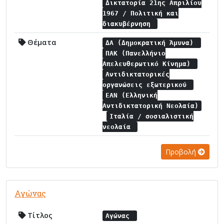
Δικτατορία 21ης Απριλίου
1967 / Πολιτική και
διακυβέρνηση
Θέματα
ΔΑ (Δημοκρατική Άμυνα)
ΠΑΚ (Πανελλήνιο
Απελευθερωτικό Κίνημα)
Αντιδικτατορικές
οργανώσεις εξωτερικού
ΕΑΝ (Ελληνική
Αντιδικτατορική Νεολαία)
Ιταλία / σοσιαλιστική
νεολαία
Προβολή
Αγώνας
Τίτλος
Αγώνας