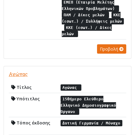
ΕΜΕΠ (Εταιρία Μελέτης
Ελληνικών Προβλημάτων)
ΠΑΜ / Δίκες μελών
ΚΚΕ
(εσωτ.) / Συλλήψεις μελών
ΚΚΕ (εσωτ.) / Δίκες
μελών
Προβολή
Αγώνας
Τίτλος
Αγώνας
Υπότιτλος
15θήμερο Ελεύθερο
Ελληνικό Δημοσιογραφικό
Όργανο
Τόπος έκδοσης
Δυτική Γερμανία / Μόναχο