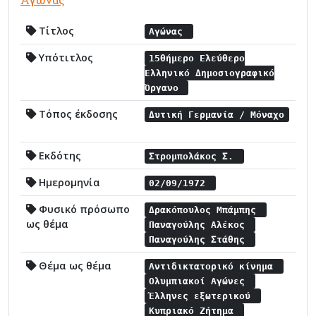
Τίτλος
Αγώνας
Υπότιτλος
15θήμερο Ελεύθερο
Ελληνικό Δημοσιογραφικό
Όργανο
Τόπος έκδοσης
Δυτική Γερμανία / Μόναχο
Εκδότης
Στρομπολάκος Σ.
Ημερομηνία
02/09/1972
Φυσικό πρόσωπο
Δρακόπουλος Μπάμπης
ως θέμα
Παναγούλης Αλέκος
Παναγούλης Στάθης
Θέμα ως θέμα
Αντιδικτατορικό κίνημα
Ολυμπιακοί Αγώνες
Έλληνες εξωτερικού
Κυπριακό Ζήτημα