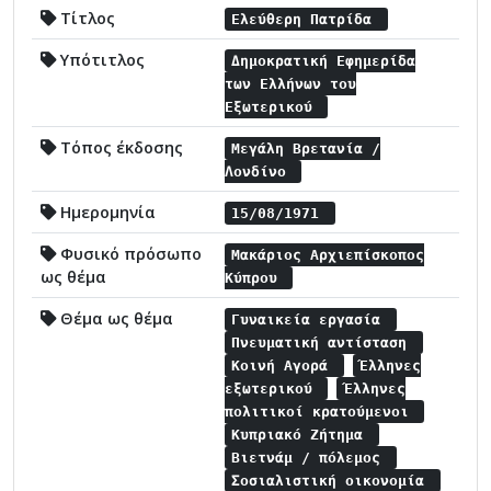
Τίτλος
Ελεύθερη Πατρίδα
Υπότιτλος
Δημοκρατική Εφημερίδα
των Ελλήνων του
Εξωτερικού
Τόπος έκδοσης
Μεγάλη Βρετανία /
Λονδίνο
Ημερομηνία
15/08/1971
Φυσικό πρόσωπο
Μακάριος Αρχιεπίσκοπος
ως θέμα
Κύπρου
Θέμα ως θέμα
Γυναικεία εργασία
Πνευματική αντίσταση
Κοινή Αγορά
Έλληνες
εξωτερικού
Έλληνες
πολιτικοί κρατούμενοι
Κυπριακό Ζήτημα
Βιετνάμ / πόλεμος
Σοσιαλιστική οικονομία