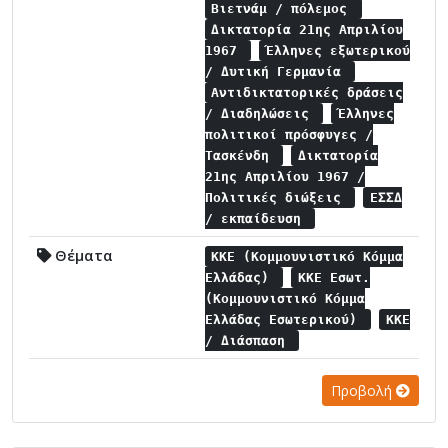
Βιετνάμ / πόλεμος
Δικτατορία 21ης Απριλίου
1967
Έλληνες εξωτερικού
/ Δυτική Γερμανία
Αντιδικτατορικές δράσεις
/ Διαδηλώσεις
Έλληνες
πολιτικοί πρόσφυγες /
Τασκένδη
Δικτατορία
21ης Απριλίου 1967 /
Πολιτικές διώξεις
ΕΣΣΔ
/ εκπαίδευση
Θέματα
ΚΚΕ (Κομμουνιστικό Κόμμα
Ελλάδας)
ΚΚΕ Εσωτ.
(Κομμουνιστικό Κόμμα
Ελλάδας Εσωτερικού)
ΚΚΕ
/ Διάσπαση
Προβολή