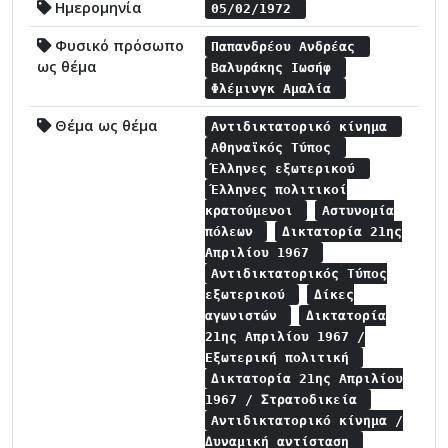
Ημερομηνία
05/02/1972
Φυσικό πρόσωπο
Παπανδρέου Ανδρέας
ως θέμα
Βαλυράκης Ιωσήφ
Φλέμινγκ Αμαλία
Θέμα ως θέμα
Αντιδικτατορικό κίνημα
Αθηναϊκός Τύπος
Έλληνες εξωτερικού
Έλληνες πολιτικοί
κρατούμενοι
Αστυνομία
πόλεων
Δικτατορία 21ης
Απριλίου 1967
Αντιδικτατορικός Τύπος
εξωτερικού
Δίκες
αγωνιστών
Δικτατορία
21ης Απριλίου 1967 /
Εξωτερική πολιτική
Δικτατορία 21ης Απριλίου
1967 / Στρατοδικεία
Αντιδικτατορικό κίνημα /
Δυναμική αντίσταση