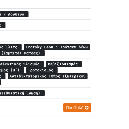
ία / Λονδίνο
ής
ρος Ίλιτς
Trotsky Leon : Τρότσκυ Λέων
 (Σαμπετάι Μάτσας)
ιαλεκτικός υλισμός
Ρεβιζιονισμός
λεμος (Β΄)
Τροτσκισμός
ός
Αντιδικτατορικός Τύπος εξωτερικού
Διεθνιστική Ένωση)
Προβολή