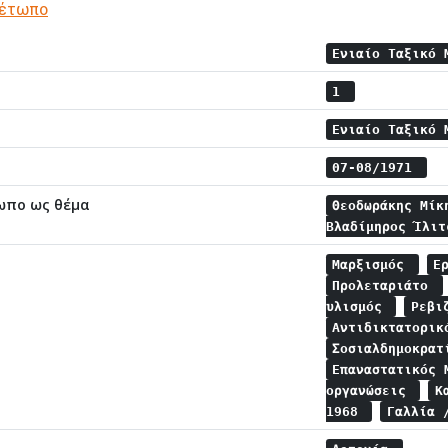
Μέτωπο
Ενιαίο Ταξικό
1
Ενιαίο Ταξικό
07-08/1971
ωπο ως θέμα
Θεοδωράκης Μί
Βλαδίμηρος Ίλι
Μαρξισμός
Ε
Προλεταριάτο
υλισμός
Ρεβι
Αντιδικτατορι
Σοσιαλδημοκρα
Επαναστατικός
οργανώσεις
Κ
1968
Γαλλία 