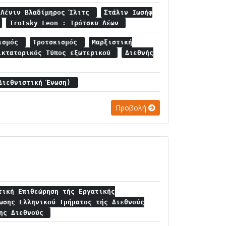
Λένιν Βλαδίμηρος Ίλιτς
Στάλιν Ιωσήφ
Trotsky Leon : Τρότσκυ Λέων
λισμός
Τροτσκισμός
Μαρξιστική
ικτατορικός Τύπος εξωτερικού
Διεθνής
Διεθνιστική Ένωση)
Προβολή
τική Επιθεώρηση τής Εργατικής
ωσης Ελληνικού Τμήματος τής Διεθνούς
4ης Διεθνούς