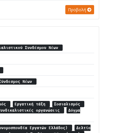
Προβολή
ιαλιστικού Συνδέσμου Νέων
α
 Σύνδεσμος Νέων
σμός
Εργατική τάξη
Σοσιαλισμός
Συνδικαλιστικές οργανώσεις
Δόγμα
υνομοσπονδία Εργατών Ελλάδος)
Δελτίο