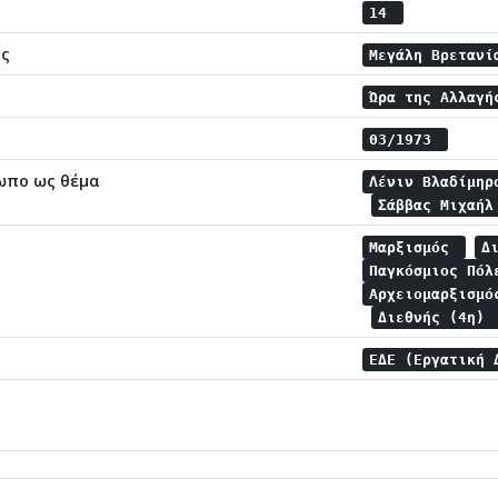
14
ης
Μεγάλη Βρεταν
Ώρα της Αλλαγ
03/1973
ωπο ως θέμα
Λένιν Βλαδίμη
Σάββας Μιχαήλ
Μαρξισμός
Δ
Παγκόσμιος Πό
Αρχειομαρξισμ
Διεθνής (4η)
ΕΔΕ (Εργατική 