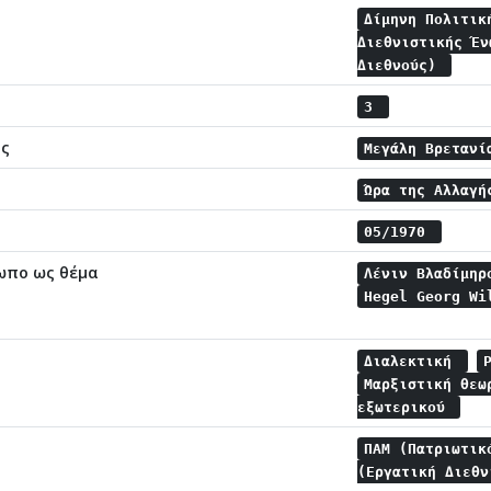
Δίμηνη Πολιτικ
Διεθνιστικής Έν
Διεθνούς)
3
ης
Μεγάλη Βρεταν
Ώρα της Αλλαγ
05/1970
ωπο ως θέμα
Λένιν Βλαδίμη
Hegel Georg W
Διαλεκτική
Μαρξιστική θε
εξωτερικού
ΠΑΜ (Πατριωτικ
(Εργατική Διεθ