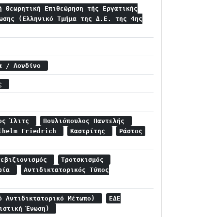
ή Θεωρητική Επιθεώρηση τής Εργατικής
ωσης (Ελληνικό Τμήμα της Δ.Ε. της 4ης
ία / Λονδίνο
ής
ρος Ίλιτς
Πουλιόπουλος Παντελής
ilhelm Friedrich
Καστρίτης
Ράστος
Ρεβιζιονισμός
Τροτσκισμός
ωρία
Αντιδικτατορικός Τύπος
ό Αντιδικτατορικό Μέτωπο)
ΕΔΕ
νιστική Ένωση)