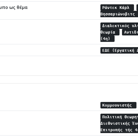
ωπο ως θέμα
Ράντεκ Κάρλ
Βησσαριώνοβιτς
Διαλεκτικός υ
θεωρία
Αντιδ
(4η)
ΕΔΕ (Εργατική 
Κομμουνιστής
Πολιτική Θεωρη
Διεθνιστικής Έν
Επιτροπής τής 