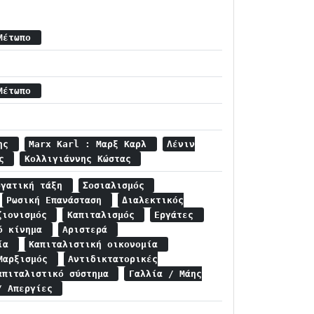
 Μέτωπο
 Μέτωπο
κης
Marx Karl : Μαρξ Καρλ
Λένιν
τς
Κολλιγιάννης Κώστας
ργατική τάξη
Σοσιαλισμός
Ρωσική Επανάσταση
Διαλεκτικός
ζιονισμός
Καπιταλισμός
Εργάτες
κό κίνημα
Αριστερά
τία
Καπιταλιστική οικονομία
 Μαρξισμός
Αντιδικτατορικές
απιταλιστικό σύστημα
Γαλλία / Μάης
/ Απεργίες