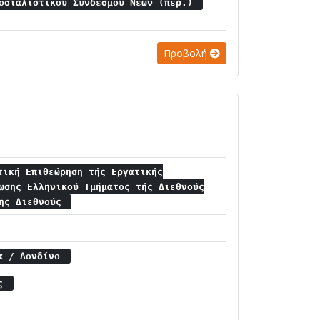
Σοσιαλιστικού Συνδέσμου Νέων (περ.)
Προβολή
τική Επιθεώρηση τής Εργατικής
ωσης Ελληνικού Τμήματος τής Διεθνούς
4ης Διεθνούς
ία / Λονδίνο
ής