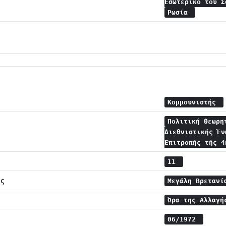
Εσωτερικό του 
Ρωσία
Κομμουνιστής
Πολιτική Θεωρη
Διεθνιστικής Έν
Επιτροπής τής 
11
ης
Μεγάλη Βρεταν
Ώρα της Αλλαγ
06/1972