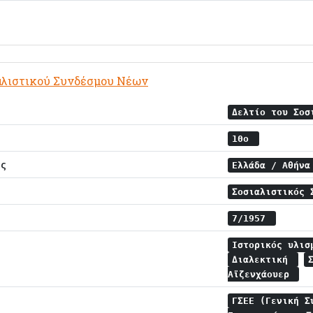
ιαλιστικού Συνδέσμου Νέων
Δελτίο του Σοσ
10ο
ης
Ελλάδα / Αθήν
Σοσιαλιστικός
7/1957
Ιστορικός υλι
Διαλεκτική
Αϊζενχάουερ
ΓΣΕΕ (Γενική Σ