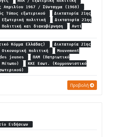
λογές
ΗΠΑ / εξωτερική πολιτική
ς Απριλίου 1967 / Σύνταγμα (1968)
ός Τύπος εξωτερικού
Δικτατορία 21ης
/ Εξωτερική πολιτική
Δικτατορία 21ης
/ Πολιτική και διακυβέρνηση
Αντί
τικό Κόμμα Ελλάδας)
Δικτατορία 21ης
/ Οικονομική πολιτική
Mouvement
 des jeunes
ΠΑΜ (Πατριωτικό
ό Μέτωπο)
ΚΚΕ Εσωτ. (Κομμουνιστικό
Εσωτερικού)
Προβολή
λτίο Ειδήσεων