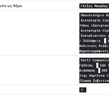
ωπο ως θέμα
Γλέζος Μανώλη
Πανεπιστήμιο 
Δικτατορία 21
Τύπος εξωτερικ
Δικτατορία 21η
Σοσιαλιστικές
/ Συλλήψεις
Πολιτικές διώξ
Δημοσιογραφικέ
Parti Communis
Γαλλίας
ΕΔΑ 
Διάσπαση
ΚΚΕ
21ης Απριλίου 
(Ένωση Σοβιετι
3