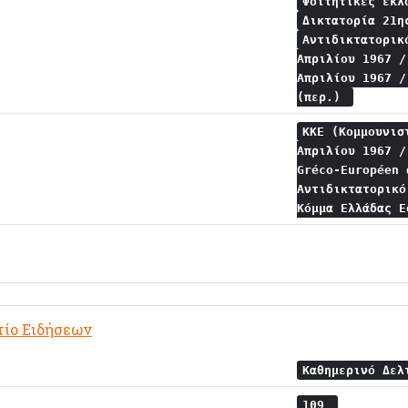
Φοιτητικές εκ
Δικτατορία 21η
Αντιδικτατορικ
Απριλίου 1967 
Απριλίου 1967 
(περ.)
ΚΚΕ (Κομμουνισ
Απριλίου 1967 
Gréco-Européen
Αντιδικτατορικ
Κόμμα Ελλάδας 
τίο Ειδήσεων
Καθημερινό Δε
109