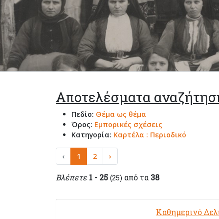
Αποτελέσματα αναζήτησ
Πεδίο:
Θέμα ως θέμα
Όρος:
Εμπορικές σχέσεις
Κατηγορία:
Καρτέλα : Περιοδικό
‹
1
2
›
Βλέπετε
1 - 25
από τα
38
(25)
Καθημερινό Δελ