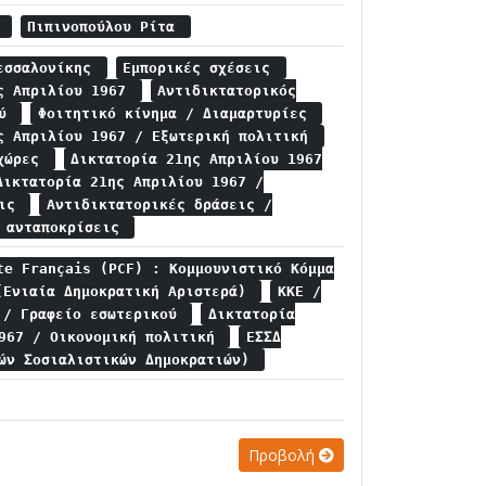
ς
Πιπινοπούλου Ρίτα
Θεσσαλονίκης
Εμπορικές σχέσεις
ης Απριλίου 1967
Αντιδικτατορικός
ού
Φοιτητικό κίνημα / Διαμαρτυρίες
ς Απριλίου 1967 / Εξωτερική πολιτική
 χώρες
Δικτατορία 21ης Απριλίου 1967
Δικτατορία 21ης Απριλίου 1967 /
εις
Αντιδικτατορικές δράσεις /
ς ανταποκρίσεις
te Français (PCF) : Κομμουνιστικό Κόμμα
(Ενιαία Δημοκρατική Αριστερά)
ΚΚΕ /
 / Γραφείο εσωτερικού
Δικτατορία
1967 / Οικονομική πολιτική
ΕΣΣΔ
κών Σοσιαλιστικών Δημοκρατιών)
Προβολή