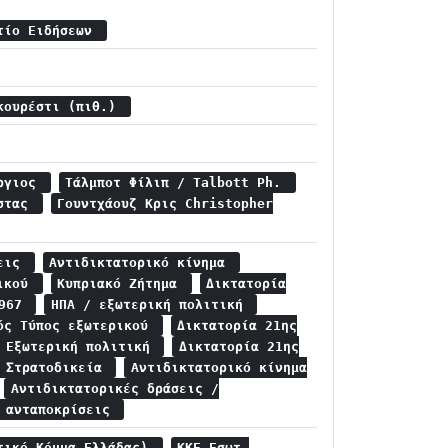
λτίο Ειδήσεων
υκουρέστι (πιθ.)
ώργιος
Τάλμποτ Φίλιπ / Talbott Ph.
ώστας
Γουντχάουζ Κρις Christopher
σεις
Αντιδικτατορικό κίνημα
ρικού
Κυπριακό Ζήτημα
Δικτατορία
1967
ΗΠΑ / εξωτερική πολιτική
ός Τύπος εξωτερικού
Δικτατορία 21ης
/ Εξωτερική πολιτική
Δικτατορία 21ης
/ Στρατοδικεία
Αντιδικτατορικό κίνημα
Αντιδικτατορικές δράσεις /
ς ανταποκρίσεις
τικό Κόμμα Ελλάδας)
ΚΚΕ Εσωτ.