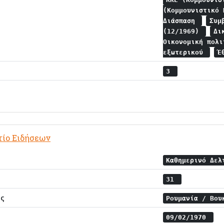
(Κομμουνιστικό
Διάσπαση
Συμ
(12/1969)
Δι
Οικονομική πολ
εξωτερικού
Έ
3
τίο Ειδήσεων
Καθημερινό Δε
31
ης
Ρουμανία / Βο
09/02/1970