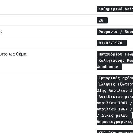
Καθημερινό Δε
26
ης
Ρουμανία / Βο
03/02/1970
ωπο ως θέμα
Παπανδρέου Γε
Κολιγιάννης Κ
Woodhouse
Εμπορικές σχέ
Έλληνες εξωτε
21ης Απριλίου 
Αντιδικτατορικ
Απριλίου 1967 
Απριλίου 1967 
/ Δίκες μελών
Δημοσιογραφικέ
ΚΚΕ (Κομμουνισ