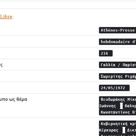
Libre
Athènes-Press
hebdomadaire d
216
ης
Γαλλία / Παρί
Σωμερίτης Ριχ
24/05/1972
ωπο ως θέμα
Θεοδωράκης Μί
Ιωάννης
Βαλυ
Κωνσταντίνος Β
Κυβερνητική κ
Κέρκυρας
Δικ