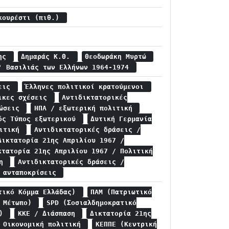
υκουρέστι (πιθ.)
κης
Δημαράς Κ.Θ.
Θεοδωράκη Μυρτώ
' Βασιλιάς των Ελλήνων 1964-1974
σεις
Έλληνες πολιτικοί κρατούμενοι
νικες σχέσεις
Αντιδικτατορικές
λώσεις
ΗΠΑ / εξωτερική πολιτική
ός Τύπος εξωτερικού
Δυτική Γερμανία
λιτική
Αντιδικτατορικές δράσεις /
Δικτατορία 21ης Απριλίου 1967 /
κτατορία 21ης Απριλίου 1967 / Πολιτική
ση
Αντιδικτατορικές δράσεις /
ς ανταποκρίσεις
τικό Κόμμα Ελλάδας)
ΠΑΜ (Πατριωτικό
ό Μέτωπο)
SPD (Σοσιαλδημοκρατικό
ς)
ΚΚΕ / Διάσπαση
Δικτατορία 21ης
/ Οικονομική πολιτική
ΚΕΠΠΕ (Κεντρική