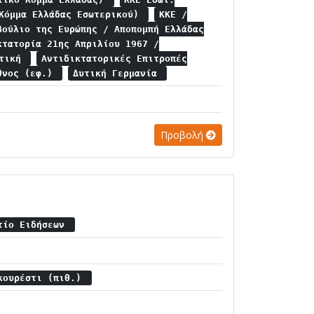
 Κόμμα Ελλάδας Εσωτερικού)
ΚΚΕ /
βούλιο της Ευρώπης / Αποπομπή Ελλάδας
κτατορία 21ης Απριλίου 1967 /
ιτική
Αντιδικτατορικές Επιτροπές
θνος (εφ.)
Δυτική Γερμανία
Προβολή
λτίο Ειδήσεων
υκουρέστι (πιθ.)