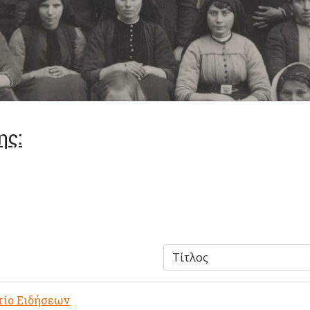
ης:
τίο Ειδήσεων