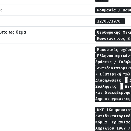
ης
Ρουμανία / Βο
12/05/1970
ωπο ως θέμα
Θεοδωράκης Μί
Κωνσταντίνος Β
Εμπορικές σχέ
Ελληνοαμερικά
δράσεις / Εκδη
Αντιδικτατορικ
/ Εξωτερική πο
Διαδηλώσεις
Συλλήψεις
Δι
και διακυβέρνη
Δημοσιογραφικέ
ΚΚΕ (Κομμουνισ
Αντιδικτατορικ
Κόμμα Γερμανία
Απριλίου 1967 