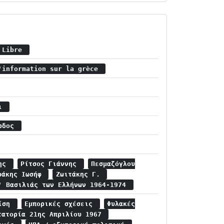
e Libre
'information sur la grèce
σι
άρδος
κης
Ρίτσος Γιάννης
Πεσμαζόγλου
ράκης Ιωσήφ
Ζωιτάκης Γ.
' Βασιλιάς των Ελλήνων 1964-1974
ρίση
Εμπορικές σχέσεις
Φυλακές
τατορία 21ης Απριλίου 1967