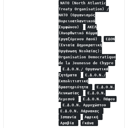
NATO (North Atlantic
Treaty Organisation) /
NATO (Οργανισμός
Βορειοατλαντικού
Συμφώνου)
ΑΚΕΛ
(Ανορθωτικό Κόμμα
Εργαζόμενου Λαού)
ΕΔΟΝ
(Ενιαία Δημοκρατική
Οργάνωση Νεολαίας):
Organisation Democratique
de la Jeunesse de Chypre
Ε.Δ.Ο.Ν./ Οργανωτικά
ζητήματα
Ε.Δ.Ο.Ν./
Εκπολιτιστική
δραστηριότητα
Ε.Δ.Ο.Ν.
Λευκωσίας
Ε.Δ.Ο.Ν.
Λεμεσού
Ε.Δ.Ο.Ν. Πάφου
Ε.Δ.Ο.Ν. Αμμοχώστου
Ε.Δ.Ο.Ν. Λάρνακας
Ισπανία
Αφρική
Αραβία
Γκάνα