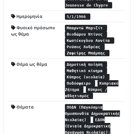
Jeunesse de Chypre
Ημερομηνία
5/1/1966
Φυσικό πρόσωπο
Μπαρντώ Μπριζίτ
ως θέμα
Θεοδώρου Ντίνος
Κωστέκογλου Αννίτα
Ρούσος Ανδρέας
Ζαφείρης Μπάμπης
Θέμα ως θέμα
Δημοτική ποίηση
Μαθητικό κίνημα
Κύπρος (νεολαία)
Ποδόσφαιρο
Κυπριακό
Ζήτημα
Κύπρος /
αθλητισμός
Θέματα
ΠΟΔΝ (Παγκόσμια
Ομοσπονδία Δημοκρατικής
Νεολαίας)
ΕΔΟΝ
(Ενιαία Δημοκρατική
Οργάνωση Νεολαίας):