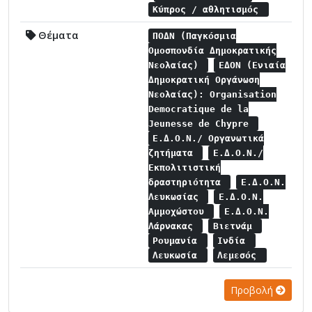
Κύπρος / αθλητισμός
Θέματα
ΠΟΔΝ (Παγκόσμια
Ομοσπονδία Δημοκρατικής
Νεολαίας)
ΕΔΟΝ (Ενιαία
Δημοκρατική Οργάνωση
Νεολαίας): Organisation
Democratique de la
Jeunesse de Chypre
Ε.Δ.Ο.Ν./ Οργανωτικά
ζητήματα
Ε.Δ.Ο.Ν./
Εκπολιτιστική
δραστηριότητα
Ε.Δ.Ο.Ν.
Λευκωσίας
Ε.Δ.Ο.Ν.
Αμμοχώστου
Ε.Δ.Ο.Ν.
Λάρνακας
Βιετνάμ
Ρουμανία
Ινδία
Λευκωσία
Λεμεσός
Προβολή