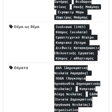
Σωτήρης
Θεοδώρου
Ντίνος
Ρακής Μπάμπης
Σεραφείμ Μάρω
Ζαφείρης Μπάμπης
Θέμα ως θέμα
Ιουλιανά (1965)
Κύπρος (νεολαία)
Ερασιτεχνικό θέατρο
Κυπριακό Ζήτημα
Διεθνείς Κατασκηνώσεις
Εθελοντικής Εργασίας
Κύπρος / αθλητισμός
Θέματα
ΔΝΛ (Δημοκρατική
Νεολαία Λαμπράκη)
ΠΟΔΝ (Παγκόσμια
Ομοσπονδία Δημοκρατικής
Νεολαίας)
Κυπριακή
Λέσχη Νεολαίας
ΕΔΟΝ
(Ενιαία Δημοκρατική
Οργάνωση Νεολαίας):
Organisation