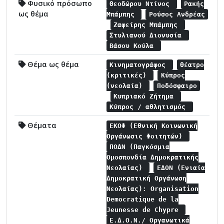
Φυσικό πρόσωπο
Θεοδώρου Ντίνος
Ρακής
ως θέμα
Μπάμπης
Ρούσος Ανδρέας
Ζαφείρης Μπάμπης
Στυλιανού Διονυσία
Βάσου Κούλα
Θέμα ως θέμα
Κινηματογράφος
Θέατρο
(κριτικές)
Κύπρος
(νεολαία)
Ποδόσφαιρο
Κυπριακό Ζήτημα
Κύπρος / αθλητισμός
Θέματα
ΕΚΟΦ (Εθνική Κοινωνική
Οργάνωσις Φοιτητών)
ΠΟΔΝ (Παγκόσμια
Ομοσπονδία Δημοκρατικής
Νεολαίας)
ΕΔΟΝ (Ενιαία
Δημοκρατική Οργάνωση
Νεολαίας): Organisation
Democratique de la
Jeunesse de Chypre
Ε.Δ.Ο.Ν./ Οργανωτικά