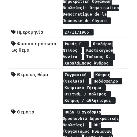
Δημοκρατική Οργάνωση
Νεολαίας): Organisation
Democratique de la
Jeunesse de Chypre
Ημερομηνία
27/11/1965
Φυσικό πρόσωπο
Φωκάς Γ.
Θεοδώρου
ως θέμα
Ντίνος
Κωστέκογλου
Αννίτα
Τσόκκος Κ.
Χαραλάμπους Άνδρος
Θέμα ως θέμα
Ζωγραφική
Κύπρος
(νεολαία)
Ποδόσφαιρο
Κυπριακό Ζήτημα
Βιετνάμ / πόλεμος
Κύπρος / αθλητισμός
Θέματα
ΠΟΔΝ (Παγκόσμια
Ομοσπονδία Δημοκρατικής
Νεολαίας)
ΟΗΕ
(Οργανισμός Ηνωμένων