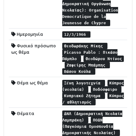
Δημοκρατική Οργάνωση
Νεολαίας): Organisation
Democratique de la
Jeunesse de Chypre
Ημερομηνία
12/3/1966
Φυσικό πρόσωπο
Θεοδωράκης Μίκης
ως θέμα
Picasso Pablo : Πικάσο
Πάμπλο
Θεοδώρου Ντίνος
Ζαφείρης Μπάμπης
Βάσου Κούλα
Θέμα ως θέμα
Ξένη λογοτεχνία
Κύπρος
(νεολαία)
Ποδόσφαιρο
Κυπριακό Ζήτημα
Κύπρος
/ αθλητισμός
Θέματα
ΔΝΛ (Δημοκρατική Νεολαία
Λαμπράκη)
ΠΟΔΝ
(Παγκόσμια Ομοσπονδία
Δημοκρατικής Νεολαίας)