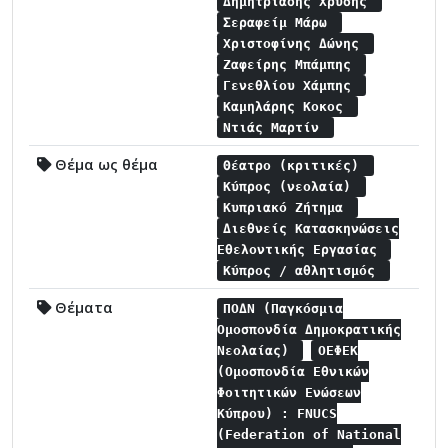
Δημητριάδης Χρύσης
Σεραφείμ Μάρω
Χριστοφίνης Δώνης
Ζαφείρης Μπάμπης
Γενεθλίου Χάμπης
Καμηλάρης Κοκος
Ντιάς Μαρτίν
Θέμα ως θέμα
Θέατρο (κριτικές)
Κύπρος (νεολαία)
Κυπριακό Ζήτημα
Διεθνείς Κατασκηνώσεις
Εθελοντικής Εργασίας
Κύπρος / αθλητισμός
Θέματα
ΠΟΔΝ (Παγκόσμια
Ομοσπονδία Δημοκρατικής
Νεολαίας)
ΟΕΦΕΚ
(Ομοσπονδία Εθνικών
Φοιτητικών Ενώσεων
Κύπρου) : FNUCS
(Federation of National