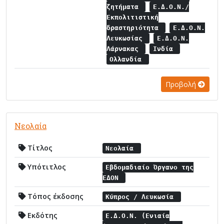
ζητήματα
Ε.Δ.Ο.Ν./
Εκπολιτιστική
δραστηριότητα
Ε.Δ.Ο.Ν.
Λευκωσίας
Ε.Δ.Ο.Ν.
Λάρνακας
Ινδία
Ολλανδία
Προβολή
Νεολαία
Τίτλος
Νεολαία
Υπότιτλος
Εβδομαδιαίο Όργανο της
ΕΔΟΝ
Τόπος έκδοσης
Κύπρος / Λευκωσία
Εκδότης
Ε.Δ.Ο.Ν. (Ενιαία