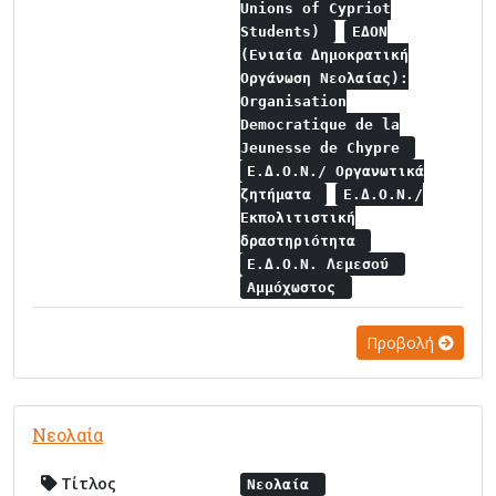
Unions of Cypriot
Students)
ΕΔΟΝ
(Ενιαία Δημοκρατική
Οργάνωση Νεολαίας):
Organisation
Democratique de la
Jeunesse de Chypre
Ε.Δ.Ο.Ν./ Οργανωτικά
ζητήματα
Ε.Δ.Ο.Ν./
Εκπολιτιστική
δραστηριότητα
Ε.Δ.Ο.Ν. Λεμεσού
Αμμόχωστος
Προβολή
Νεολαία
Τίτλος
Νεολαία