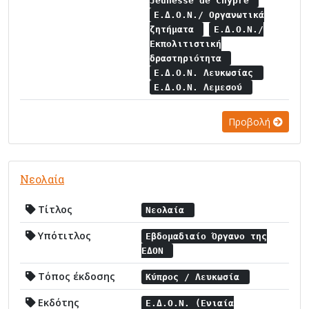
Jeunesse de Chypre
Ε.Δ.Ο.Ν./ Οργανωτικά
ζητήματα
Ε.Δ.Ο.Ν./
Εκπολιτιστική
δραστηριότητα
Ε.Δ.Ο.Ν. Λευκωσίας
Ε.Δ.Ο.Ν. Λεμεσού
Προβολή
Νεολαία
Τίτλος
Νεολαία
Υπότιτλος
Εβδομαδιαίο Όργανο της
ΕΔΟΝ
Τόπος έκδοσης
Κύπρος / Λευκωσία
Εκδότης
Ε.Δ.Ο.Ν. (Ενιαία