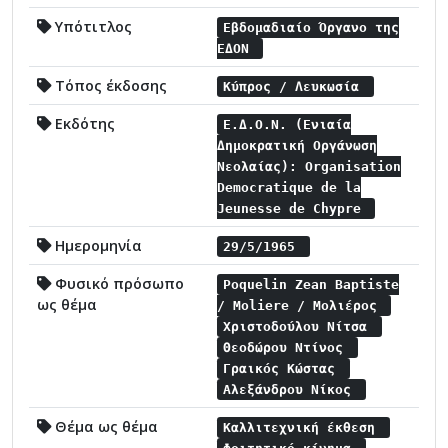
Υπότιτλος
Εβδομαδιαίο Όργανο της
ΕΔΟΝ
Τόπος έκδοσης
Κύπρος / Λευκωσία
Εκδότης
Ε.Δ.Ο.Ν. (Ενιαία
Δημοκρατική Οργάνωση
Νεολαίας): Organisation
Democratique de la
Jeunesse de Chypre
Ημερομηνία
29/5/1965
Φυσικό πρόσωπο
Poquelin Zean Baptiste
ως θέμα
/ Moliere / Μολιέρος
Χριστοδούλου Νίτσα
Θεοδώρου Ντίνος
Γραικός Κώστας
Αλεξάνδρου Νίκος
Θέμα ως θέμα
Καλλιτεχνική έκθεση