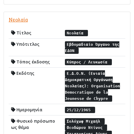
Νεολαία
Τίτλος
Νεολαία
Υπότιτλος
Εβδομαδιαίο Όργανο της
ΕΔΟΝ
Τόπος έκδοσης
Κύπρος / Λευκωσία
Εκδότης
Ε.Δ.Ο.Ν. (Ενιαία
Δημοκρατική Οργάνωση
Νεολαίας): Organisation
Democratique de la
Jeunesse de Chypre
Ημερομηνία
25/12/1965
Φυσικό πρόσωπο
Σολόχωφ Μιχαήλ
ως θέμα
Θεοδώρου Ντίνος
Χριστοφίνης Δώνης