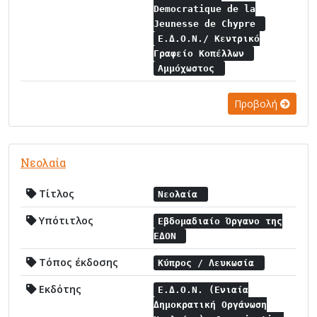
Democratique de la
Jeunesse de Chypre
Ε.Δ.Ο.Ν./ Κεντρικό
Γραφείο Κοπέλλων
Αμμόχωστος
Προβολή
Νεολαία
Τίτλος
Νεολαία
Υπότιτλος
Εβδομαδιαίο Όργανο της
ΕΔΟΝ
Τόπος έκδοσης
Κύπρος / Λευκωσία
Εκδότης
Ε.Δ.Ο.Ν. (Ενιαία
Δημοκρατική Οργάνωση