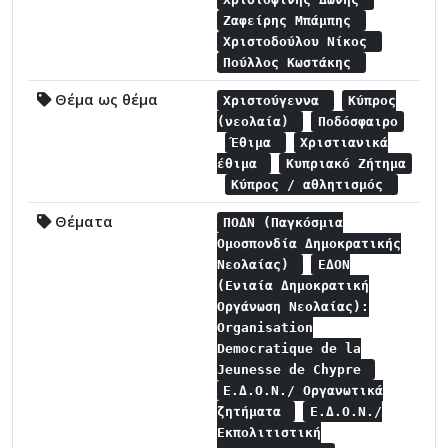
Ζαφείρης Μπάμπης
Χριστοδούλου Νίκος
Πούλλος Κωστάκης
Θέμα ως θέμα
Χριστούγεννα
Κύπρος
(νεολαία)
Ποδόσφαιρο
Έθιμα
Χριστιανικά
έθιμα
Κυπριακό Ζήτημα
Κύπρος / αθλητισμός
Θέματα
ΠΟΔΝ (Παγκόσμια
Ομοσπονδία Δημοκρατικής
Νεολαίας)
ΕΔΟΝ
(Ενιαία Δημοκρατική
Οργάνωση Νεολαίας):
Organisation
Democratique de la
Jeunesse de Chypre
Ε.Δ.Ο.Ν./ Οργανωτικά
ζητήματα
Ε.Δ.Ο.Ν./
Εκπολιτιστική