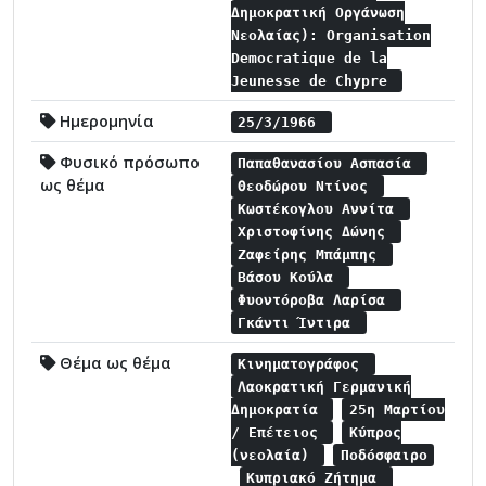
Δημοκρατική Οργάνωση
Νεολαίας): Organisation
Democratique de la
Jeunesse de Chypre
Ημερομηνία
25/3/1966
Φυσικό πρόσωπο
Παπαθανασίου Ασπασία
ως θέμα
Θεοδώρου Ντίνος
Κωστέκογλου Αννίτα
Χριστοφίνης Δώνης
Ζαφείρης Μπάμπης
Βάσου Κούλα
Φυοντόροβα Λαρίσα
Γκάντι Ίντιρα
Θέμα ως θέμα
Κινηματογράφος
Λαοκρατική Γερμανική
Δημοκρατία
25η Μαρτίου
/ Επέτειος
Κύπρος
(νεολαία)
Ποδόσφαιρο
Κυπριακό Ζήτημα