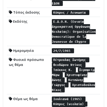
ΕΔΟΝ
Τόπος έκδοσης
Κύπρος / Λευκωσία
Εκδότης
Ε.Δ.Ο.Ν. (Ενιαία
Δημοκρατική Οργάνωση
Νεολαίας): Organisation
Democratique de la
Jeunesse de Chypre
Ημερομηνία
24/7/1965
Φυσικό πρόσωπο
Πέτρουλας Σωτήρης
ως θέμα
Θεοδώρου Ντίνος
Τσόκκος Κ.
Σεραφείμ
Μάρω
Χριστοφίνης
Δώνης
Κοτσώνης
Γιώργος
Χριστοδούλου
Νίκος
Θέμα ως θέμα
Ιουλιανά (1965)
Κύπρος (νεολαία)