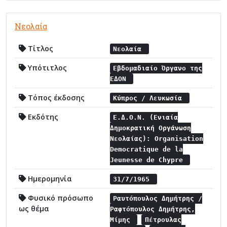
Νεολαία
Τίτλος
Νεολαία
Υπότιτλος
Εβδομαδιαίο Όργανο της
ΕΔΟΝ
Τόπος έκδοσης
Κύπρος / Λευκωσία
Εκδότης
Ε.Δ.Ο.Ν. (Ενιαία
Δημοκρατική Οργάνωση
Νεολαίας): Organisation
Democratique de la
Jeunesse de Chypre
Ημερομηνία
31/7/1965
Φυσικό πρόσωπο
Ραυτόπουλος Δημήτρης /
ως θέμα
Ραφτόπουλος Δημήτρης,
Μίμης
Πέτρουλας