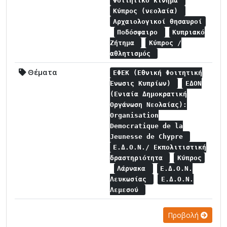
Φοιτητικό κίνημα
Κύπρος (νεολαία)
Αρχαιολογικοί θησαυροί
Ποδόσφαιρο
Κυπριακό
Ζήτημα
Κύπρος /
αθλητισμός
Θέματα
ΕΦΕΚ (Εθνική Φοιτητική
Ένωσις Κυπρίων)
ΕΔΟΝ
(Ενιαία Δημοκρατική
Οργάνωση Νεολαίας):
Organisation
Democratique de la
Jeunesse de Chypre
Ε.Δ.Ο.Ν./ Εκπολιτιστική
δραστηριότητα
Κύπρος
Λάρνακα
Ε.Δ.Ο.Ν.
Λευκωσίας
Ε.Δ.Ο.Ν.
Λεμεσού
Προβολή