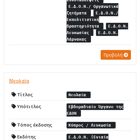
Ε.Δ.Ο.Ν./ Οργανωτικά
ζητήματα
Ε.Δ.Ο.Ν./
Εκπολιτιστική
δραστηριότητα
Ε.Δ.Ο.Ν.
Λευκωσίας
Ε.Δ.Ο.Ν.
Λάρνακας
Προβολή
Νεολαία
Τίτλος
Νεολαία
Υπότιτλος
Εβδομαδιαίο Όργανο της
ΕΔΟΝ
Τόπος έκδοσης
Κύπρος / Λευκωσία
Εκδότης
Ε.Δ.Ο.Ν. (Ενιαία