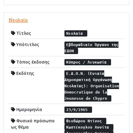
Νεολαία
Τίτλος
Νεολαία
Υπότιτλος
Εβδομαδιαίο Όργανο της
ΕΔΟΝ
Τόπος έκδοσης
Κύπρος / Λευκωσία
Εκδότης
Ε.Δ.Ο.Ν. (Ενιαία
Δημοκρατική Οργάνωση
Νεολαίας): Organisation
Democratique de la
Jeunesse de Chypre
Ημερομηνία
23/9/1965
Φυσικό πρόσωπο
Θεοδώρου Ντίνος
ως θέμα
Κωστέκογλου Αννίτα