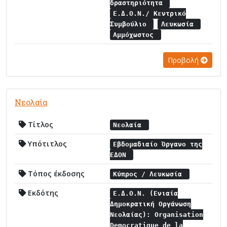
δραστηριότητα
Ε.Δ.Ο.Ν./ Κεντρικό
Συμβούλιο
Λευκωσία
Αμμόχωστος
Προβολή
Νεολαία
Τίτλος
Νεολαία
Υπότιτλος
Εβδομαδιαίο Όργανο της
ΕΔΟΝ
Τόπος έκδοσης
Κύπρος / Λευκωσία
Εκδότης
Ε.Δ.Ο.Ν. (Ενιαία
Δημοκρατική Οργάνωση
Νεολαίας): Organisation
Democratique de la