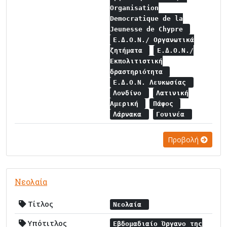
Organisation
Democratique de la
Jeunesse de Chypre
Ε.Δ.Ο.Ν./ Οργανωτικά
ζητήματα
Ε.Δ.Ο.Ν./
Εκπολιτιστική
δραστηριότητα
Ε.Δ.Ο.Ν. Λευκωσίας
Λονδίνο
Λατινική
Αμερική
Πάφος
Λάρνακα
Γουινέα
Προβολή
Νεολαία
Τίτλος
Νεολαία
Υπότιτλος
Εβδομαδιαίο Όργανο της