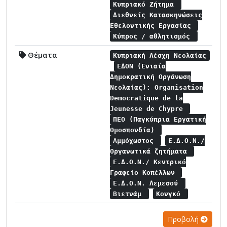
Κυπριακό Ζήτημα
Διεθνείς Κατασκηνώσεις
Εθελοντικής Εργασίας
Κύπρος / αθλητισμός
Θέματα
Κυπριακή Λέσχη Νεολαίας
ΕΔΟΝ (Ενιαία
Δημοκρατική Οργάνωση
Νεολαίας): Organisation
Democratique de la
Jeunesse de Chypre
ΠΕΟ (Παγκύπρια Εργατική
Ομοσπονδία)
Αμμόχωστος
Ε.Δ.Ο.Ν./
Οργανωτικά ζητήματα
Ε.Δ.Ο.Ν./ Κεντρικό
Γραφείο Κοπέλλων
Ε.Δ.Ο.Ν. Λεμεσού
Βιετνάμ
Κονγκό
Προβολή