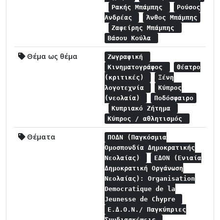
Ρακής Μπάμπης
Ρούσος
Ανδρέας
Άνθος Μπάμπης
Ζαφείρης Μπάμπης
Βάσου Κούλα
Θέμα ως θέμα
Ζωγραφική
Κινηματογράφος
Θέατρο
(κριτικές)
Ξένη
λογοτεχνία
Κύπρος
(νεολαία)
Ποδόσφαιρο
Κυπριακό Ζήτημα
Κύπρος / αθλητισμός
Θέματα
ΠΟΔΝ (Παγκόσμια
Ομοσπονδία Δημοκρατικής
Νεολαίας)
ΕΔΟΝ (Ενιαία
Δημοκρατική Οργάνωση
Νεολαίας): Organisation
Democratique de la
Jeunesse de Chypre
Ε.Δ.Ο.Ν./ Παγκύπριες
Συνδιασκέψεις