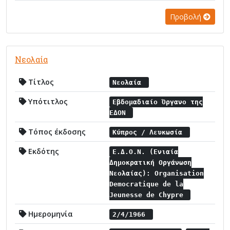
Προβολή
Νεολαία
Τίτλος
Νεολαία
Υπότιτλος
Εβδομαδιαίο Όργανο της
ΕΔΟΝ
Τόπος έκδοσης
Κύπρος / Λευκωσία
Εκδότης
Ε.Δ.Ο.Ν. (Ενιαία
Δημοκρατική Οργάνωση
Νεολαίας): Organisation
Democratique de la
Jeunesse de Chypre
Ημερομηνία
2/4/1966