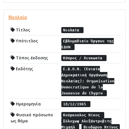
Νεολαία
Τίτλος
Νεολαία
Υπότιτλος
Εβδομαδιαίο Όργανο της
ΕΔΟΝ
Τόπος έκδοσης
Κύπρος / Λευκωσία
Εκδότης
Ε.Δ.Ο.Ν. (Ενιαία
Δημοκρατική Οργάνωση
Νεολαίας): Organisation
Democratique de la
Jeunesse de Chypre
Ημερομηνία
18/12/1965
Φυσικό πρόσωπο
Κούρκουλος Νίκος
ως θέμα
Σόλοχωφ Αλεξάντροβιτς
Μιχαήλ
Θεοδώρου Ντίνος