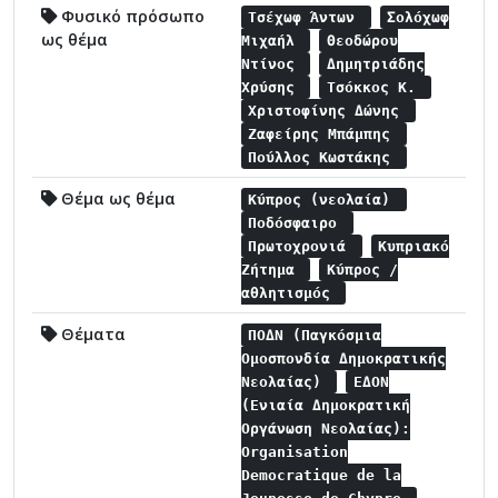
Φυσικό πρόσωπο
Τσέχωφ Άντων
Σολόχωφ
ως θέμα
Μιχαήλ
Θεοδώρου
Ντίνος
Δημητριάδης
Χρύσης
Τσόκκος Κ.
Χριστοφίνης Δώνης
Ζαφείρης Μπάμπης
Πούλλος Κωστάκης
Θέμα ως θέμα
Κύπρος (νεολαία)
Ποδόσφαιρο
Πρωτοχρονιά
Κυπριακό
Ζήτημα
Κύπρος /
αθλητισμός
Θέματα
ΠΟΔΝ (Παγκόσμια
Ομοσπονδία Δημοκρατικής
Νεολαίας)
ΕΔΟΝ
(Ενιαία Δημοκρατική
Οργάνωση Νεολαίας):
Organisation
Democratique de la