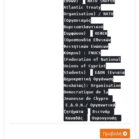
Εθνών)
NATO (North
Atlantic Treaty
Organisation) / NATO
(Οργανισμός
Βορειοατλαντικού
Συμφώνου)
ΟΕΦΕΚ
(Ομοσπονδία Εθνικών
Φοιτητικών Ενώσεων
Κύπρου) : FNUCS
(Federation of National
Unions of Cypriot
Students)
ΕΔΟΝ (Ενιαία
Δημοκρατική Οργάνωση
Νεολαίας): Organisation
Democratique de la
Jeunesse de Chypre
Ε.Δ.Ο.Ν./ Οργανωτικά
ζητήματα
Βιετνάμ
Καναδάς
Ουρουγουάη
Προβολή