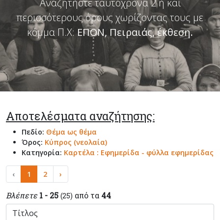
Αναζητήστε ταυτόχρονα 2 ή και
περισσότερους όρους χωρίζοντας τους με
κόμμα Π.Χ:
ΕΠΟΝ, Πειραιάς, έκθεση
.
Αποτελέσματα αναζήτησης:
Πεδίο:
Θέμα ως θέμα
Όρος:
Κύπρος (νεολαία)
Κατηγορία:
Καρτέλα : Εφημερίδα - φύλλα εφημερίδας
‹
1
2
›
Βλέπετε
1 - 25
από τα
44
(25)