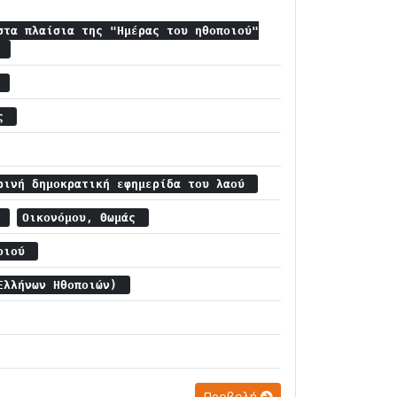
στα πλαίσια της "Ημέρας του ηθοποιού"
υ
α
ας
ρινή δημοκρατική εφημερίδα του λαού
.
Οικονόμου, Θωμάς
ποιού
 Ελλήνων Ηθοποιών)
Προβολή