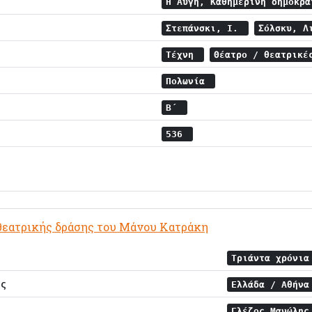
Η Αυγή, Καθημερινή δημοκρ
Στεπάνσκι, Ι.
Σόλσκυ, Λ
Τέχνη
Θέατρο / θεατρικέ
Πολωνία
Β΄
536
 θεατρικής δράσης του Μάνου Κατράκη
Τριάντα χρόνια
ης
Ελλάδα / Αθήν
Γλέζος Μανώλη