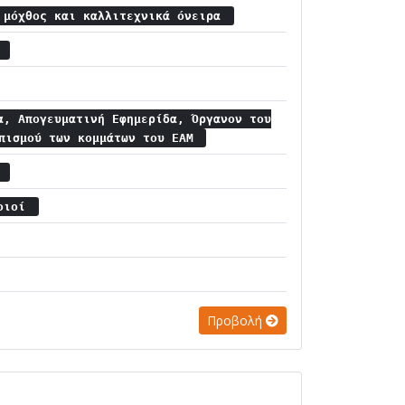
 μόχθος και καλλιτεχνικά όνειρα
α
α, Απογευματινή Εφημερίδα, Όργανον του
σπισμού των κομμάτων του ΕΑΜ
α
ποιοί
Προβολή