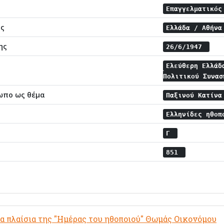
Επαγγελματικός
ης
Ελλάδα / Αθήν
ης
26/6/1947
Ελεύθερη Ελλάδ
Πολιτικού Συνα
ωπο ως θέμα
Παξινού Κατίν
Ελληνίδες ηθο
Γ
851
τα πλαίσια της "Ημέρας του ηθοποιού" Θωμάς Οικονόμου