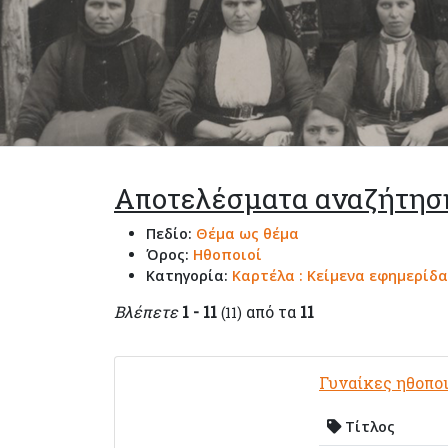
Αποτελέσματα αναζήτησ
Πεδίο:
Θέμα ως θέμα
Όρος:
Ηθοποιοί
Κατηγορία:
Καρτέλα : Κείμενα εφημερίδα
Βλέπετε
1 - 11
από τα
11
(11)
Γυναίκες ηθοποι
Τίτλος