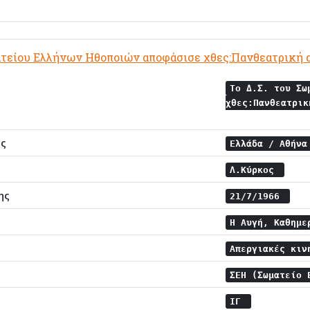
ατείου Ελλήνων Ηθοποιών αποφάσισε χθες:Πανθεατρική α
Το Δ.Σ. του Σω
χθες:Πανθεατρικ
ης
Ελλάδα / Αθήν
Λ.Κύρκος
ης
21/7/1966
Η Αυγή, Καθημε
Απεργιακές κιν
ΣΕΗ (Σωματείο
ΙΓ