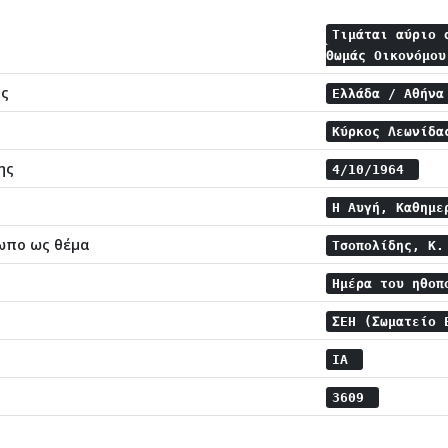
Τιμάται αύριο 
Θωμάς Οικονόμο
ης
Ελλάδα / Αθήν
Κύρκος Λεωνίδ
ης
4/10/1964
Η Αυγή, Καθημε
ωπο ως θέμα
Τσοπολίδης, Κ
Ημέρα του ηθο
ΣΕΗ (Σωματείο
ΙΑ
3609