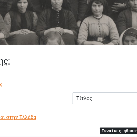
ης:
ς
οί στην Ελλάδα
Γυναίκες ηθοπ