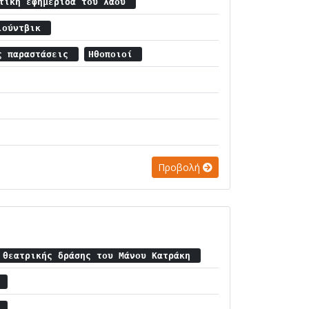
ατική εφημερίδα του λαού
ιούντβικ
ς παραστάσεις
Ηθοποιοί
Προβολή
 θεατρικής δράσης του Μάνου Κατράκη
α
ς