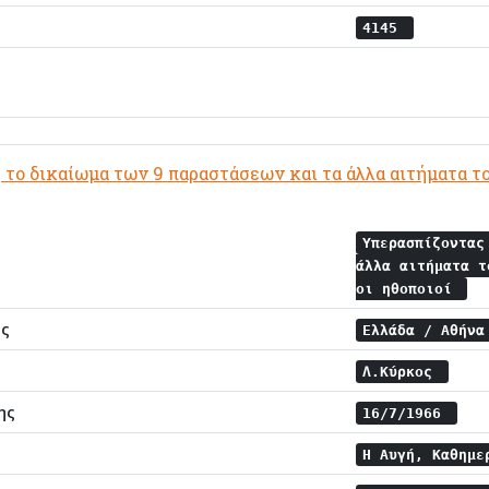
4145
το δικαίωμα των 9 παραστάσεων και τα άλλα αιτήματα το
Υπερασπίζοντας
άλλα αιτήματα τ
οι ηθοποιοί
ης
Ελλάδα / Αθήν
Λ.Κύρκος
ης
16/7/1966
Η Αυγή, Καθημε