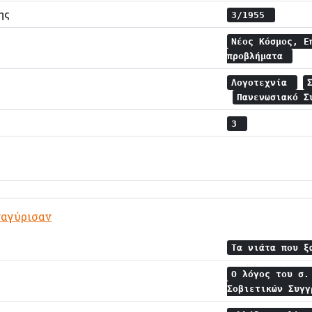
ης
3/1955
Νέος Κόσμος, Ε
προβλήματα
Λογοτεχνία
Πανενωσιακό Σ
3
ναγύρισαν
Τα νιάτα που 
Ο λόγος του σ.
Σοβιετικών Συγ