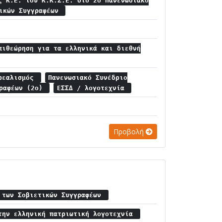
ς Κ.Ε. του Κ.Κ.Σ.Ε. στο 2ο Πανενωσιακό
τικών Συγγραφέων
πιθεώρηση για τα ελληνικά και διεθνή
 ρεαλισμός
Πανενωσιακό Συνέδριο
γραφέων (2ο)
ΕΣΣΔ / λογοτεχνία
Προβολή
 των Σοβιετικών Συγγραφέων
την ελληνική πατριωτική λογοτεχνία