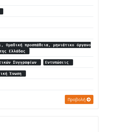
α
ι, Ομαδική προσπάθεια, μηνιάτικο όργανο
 της Ελλάδας
ετικών Συγγραφέων
Εντυπώσεις
τική Ένωση
Προβολή