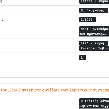
ης
Ελλάδα / Αθήν
Θ. Γκογκώνης
ης
1/1935
Νέοι Πρωτοπόρο
των πρωτοπόρων
ΕΣΣΔ / τέχνη
Συνέδριο Σοβι
1
ς του Καρλ Ράντεκ στο συνέδριο των Σοβιετικών συγγρ
Ο τελικός λόγο
Σοβιετικών συγ