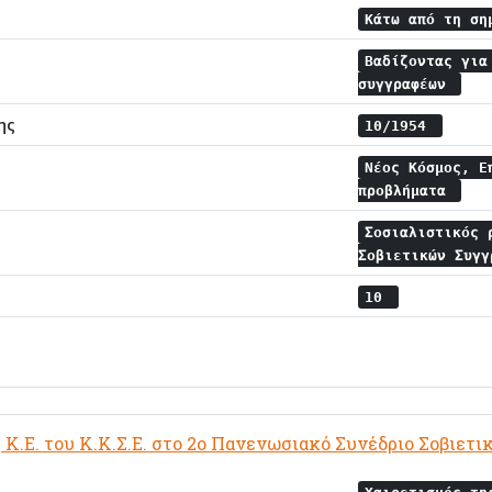
Κάτω από τη ση
Βαδίζοντας για
συγγραφέων
ης
10/1954
Νέος Κόσμος, Ε
προβλήματα
Σοσιαλιστικός
Σοβιετικών Συγ
10
 Κ.Ε. του Κ.Κ.Σ.Ε. στο 2ο Πανενωσιακό Συνέδριο Σοβιε