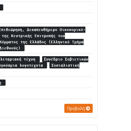
α
Επιθεώρηση, Δεκαπενθήμερο Οικονομικό-
 της Κεντρικής Επιτροπής του
Κόμματος της Ελλάδος (Ελληνικό Τμήμα
 Διεθνούς)
ολεταριακή τέχνη
Συνέδριο Σοβιετικών
αγκόσμια λογοτεχνία
Σοσιαλιστική
ση
Προβολή