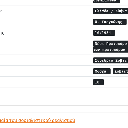
συγγραφέων
ης
Ελλάδα / Αθήν
Θ. Γκογκώνης
ης
10/1934
Νέοι Πρωτοπόρο
των πρωτοπόρων
Συνέδριο Σοβι
Μόσχα
Σοβιε
10
αία του σοσιαλιστικού ρεαλισμού