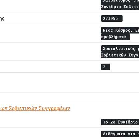
Χαιρετισμός τη
Συνέδριο Σοβιε
ης
2/1955
Νέος Κόσμος, Ε
προβλήματα
Σοσιαλιστικός
Σοβιετικών Συγ
2
 των Σοβιετικών Συγγραφέων
Το 2ο Συνέδριο
Διδάγματα για 