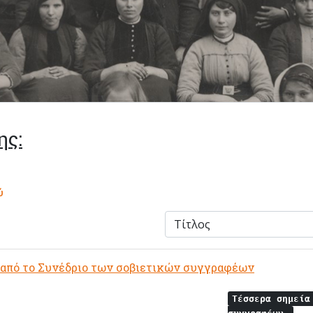
ης:
ύ
 από το Συνέδριο των σοβιετικών συγγραφέων
Τέσσερα σημεία