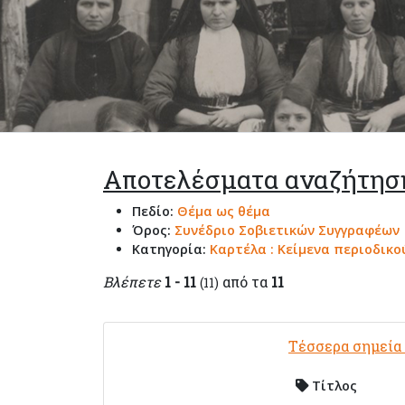
Αποτελέσματα αναζήτησ
Πεδίο:
Θέμα ως θέμα
Όρος:
Συνέδριο Σοβιετικών Συγγραφέων
Κατηγορία:
Καρτέλα : Κείμενα περιοδικο
Βλέπετε
1 - 11
από τα
11
(11)
Τέσσερα σημεία
Τίτλος