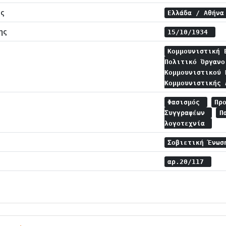
ης
Ελλάδα / Αθήν
ης
15/10/1934
Κομμουνιστική 
Πολιτικό Όργανο
Κομμουνιστικού 
Κομμουνιστικής
Φασισμός
Πρ
Συγγραφέων
Π
λογοτεχνία
Σοβιετική Ένω
αρ.20/117