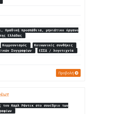
α
ι, Ομαδική προσπάθεια, μηνιάτικο όργανο
 της Ελλάδας
Κομμουνισμός
Κοινωνικές συνθήκες
ετικών Συγγραφέων
ΕΣΣΔ / λογοτεχνία
Προβολή
αφέων
ς του Καρλ Ράντεκ στο συνέδριο των
γραφέων