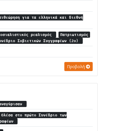
πιθεώρηση για τα ελληνικά και διεθνή
Σοσιαλιστικός ρεαλισμός
Πατριωτισμός
υνέδριο Σοβιετικών Συγγραφέων (2ο)
Προβολή
ξαναγύρισαν
 Ολέσα στο πρώτο Συνέδριο των
γραφέων