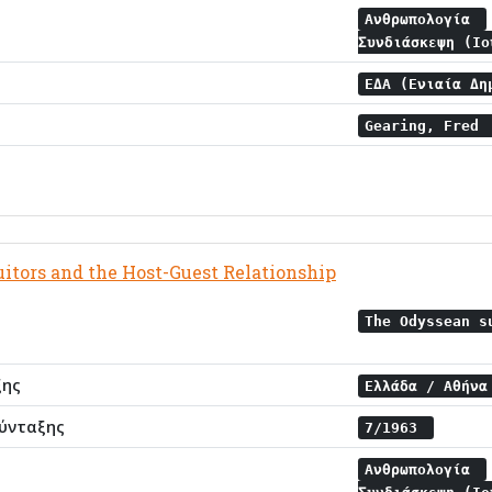
Ανθρωπολογία
Συνδιάσκεψη (Ι
ΕΔΑ (Ενιαία Δη
Gearing, Fred
itors and the Host-Guest Relationship
The Odyssean s
ξης
Ελλάδα / Αθήν
ύνταξης
7/1963
Ανθρωπολογία