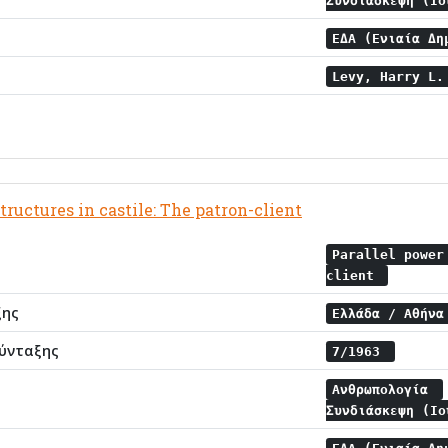
Συνδιάσκεψη (Ι
ΕΔΑ (Ενιαία Δη
Levy, Harry L
tructures in castile: The patron-client
Parallel power
client
ξης
Ελλάδα / Αθήν
ύνταξης
7/1963
Ανθρωπολογία
Συνδιάσκεψη (Ι