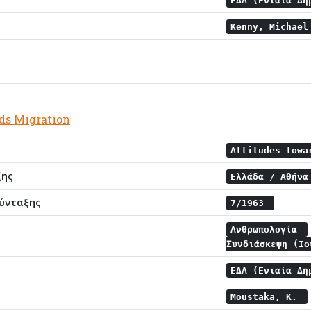
ΕΔΑ (Ενιαία Δη
Kenny, Michae
ds Migration
Attitudes tow
ξης
Ελλάδα / Αθήν
ύνταξης
7/1963
Ανθρωπολογία
Συνδιάσκεψη (Ι
ΕΔΑ (Ενιαία Δη
Moustaka, K.