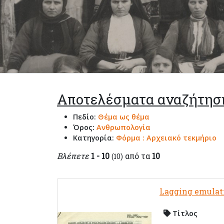
Αποτελέσματα αναζήτησ
Πεδίο:
Θέμα ως θέμα
Όρος:
Ανθρωπολογία
Κατηγορία:
Φόρμα : Αρχειακό τεκμήριο
Βλέπετε
1 - 10
από τα
10
(10)
Lagging emulati
Τίτλος