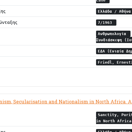
case
ξης
Ελλάδα / Αθήν
ύνταξης
7/1963
Ανθρωπολογία
Συνδιάσκεψη (Ι
ΕΔΑ (Ενιαία Δη
Friedl, Ernes
anism, Secularisation and Nationalism in North Africa. A
Sanctity, Puri
in North Afric
ξης