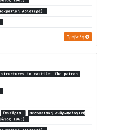
ούλιος 1963)
μοκρατική Αριστερά)
.
Προβολή
 structures in castile: The patron-
α
Συνέδρια
Μεσογειακή Ανθρωπολογική
ούλιος 1963)