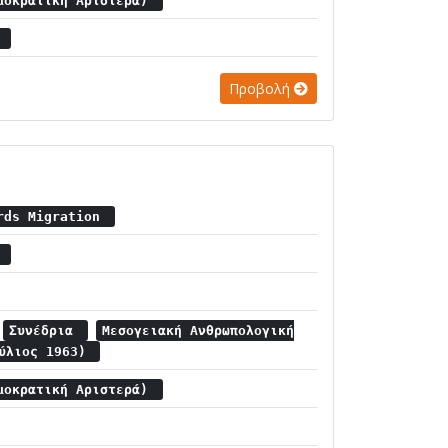
μοκρατική Αριστερά)
l
Προβολή
ards Migration
α
Συνέδρια
Μεσογειακή Ανθρωπολογική
ούλιος 1963)
μοκρατική Αριστερά)