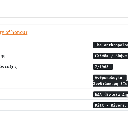
gy of honour
The anthropol
ξης
Ελλάδα / Αθήν
ύνταξης
7/1963
Ανθρωπολογία
Συνδιάσκεψη (Ι
ΕΔΑ (Ενιαία Δη
Pitt - Rivers