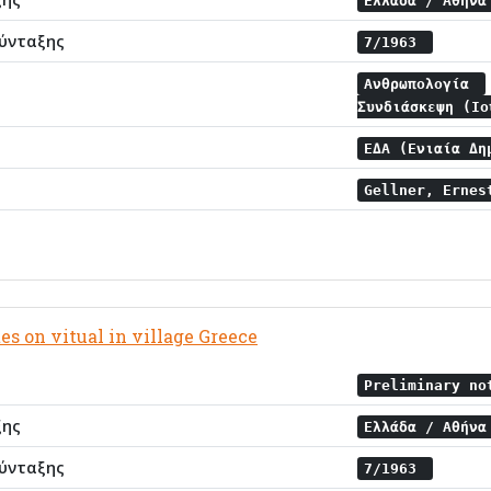
Ελλάδα / Αθήν
ύνταξης
7/1963
Ανθρωπολογία
Συνδιάσκεψη (Ι
ΕΔΑ (Ενιαία Δη
Gellner, Erne
es on vitual in village Greece
Preliminary no
ξης
Ελλάδα / Αθήν
ύνταξης
7/1963