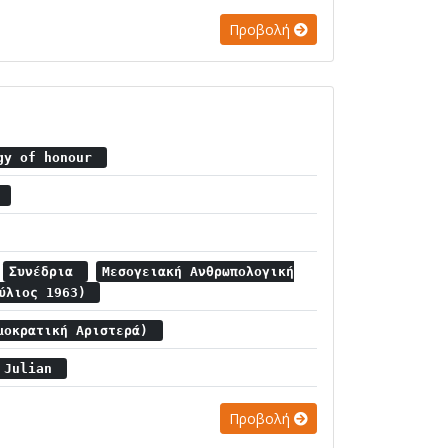
Προβολή
ogy of honour
α
Συνέδρια
Μεσογειακή Ανθρωπολογική
ούλιος 1963)
μοκρατική Αριστερά)
, Julian
Προβολή