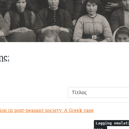
ης:
on in post-peasant society: A Greek case
Lagging emulat