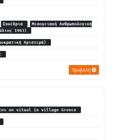
α
Συνέδρια
Μεσογειακή Ανθρωπολογική
ούλιος 1963)
μοκρατική Αριστερά)
st
Προβολή
tes on vitual in village Greece
α