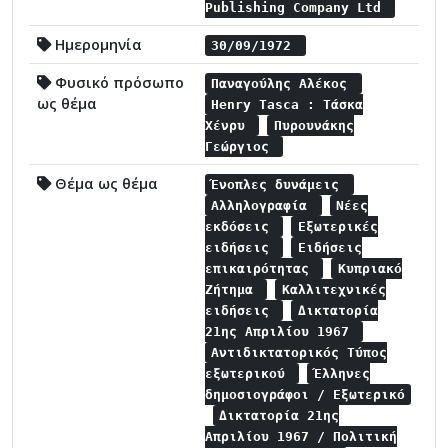
Publishing Company Ltd
Ημερομηνία
30/09/1972
Φυσικό πρόσωπο
Παναγούλης Αλέκος
ως θέμα
Henry Tasca : Τάσκα
Χένρυ
Πυρουνάκης
Γεώργιος
Θέμα ως θέμα
Ένοπλες δυνάμεις
Αλληλογραφία
Νέες
εκδόσεις
Εξωτερικές
ειδήσεις
Ειδήσεις
επικαιρότητας
Κυπριακό
Ζήτημα
Καλλιτεχνικές
ειδήσεις
Δικτατορία
21ης Απριλίου 1967
Αντιδικτατορικός Τύπος
εξωτερικού
Έλληνες
δημοσιογράφοι / Εξωτερικό
Δικτατορία 21ης
Απριλίου 1967 / Πολιτική