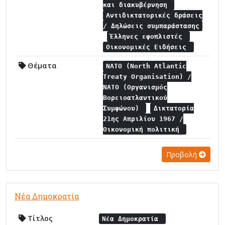
και διακυβέρνηση
Αντιδικτατορικές δράσεις
/ Δηλώσεις συμπαράστασης
Έλληνες εφοπλιστές
Οικονομικές Ειδήσεις
Θέματα
NATO (North Atlantic
Treaty Organisation) /
NATO (Οργανισμός
Βορειοατλαντικού
Συμφώνου)
Δικτατορία
21ης Απριλίου 1967 /
Οικονομική πολιτική
Προβολή
Νέα Δημοκρατία
Τίτλος
Νέα Δημοκρατία