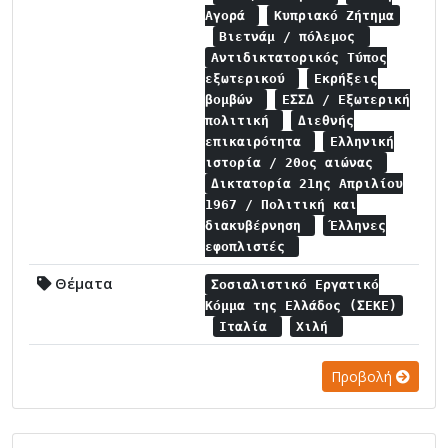
Αγορά
Κυπριακό Ζήτημα
Βιετνάμ / πόλεμος
Αντιδικτατορικός Τύπος
εξωτερικού
Εκρήξεις
βομβών
ΕΣΣΔ / Εξωτερική
πολιτική
Διεθνής
επικαιρότητα
Ελληνική
ιστορία / 20ος αιώνας
Δικτατορία 21ης Απριλίου
1967 / Πολιτική και
διακυβέρνηση
Έλληνες
εφοπλιστές
Θέματα
Σοσιαλιστικό Εργατικό
Κόμμα της Ελλάδος (ΣΕΚΕ)
Ιταλία
Χιλή
Προβολή