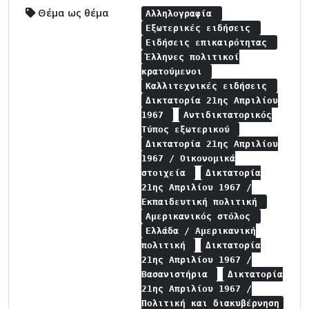
Θέμα ως θέμα
Αλληλογραφία
Εξωτερικές ειδήσεις
Ειδήσεις επικαιρότητας
Έλληνες πολιτικοί
κρατούμενοι
Καλλιτεχνικές ειδήσεις
Δικτατορία 21ης Απριλίου
1967
Αντιδικτατορικός
Τύπος εξωτερικού
Δικτατορία 21ης Απριλίου
1967 / Οικονομικά
στοιχεία
Δικτατορία
21ης Απριλίου 1967 /
Εκπαιδευτική πολιτική
Αμερικανικός στόλος
Ελλάδα / Αμερικανική
πολιτική
Δικτατορία
21ης Απριλίου 1967 /
Βασανιστήρια
Δικτατορία
21ης Απριλίου 1967 /
Πολιτική και διακυβέρνηση