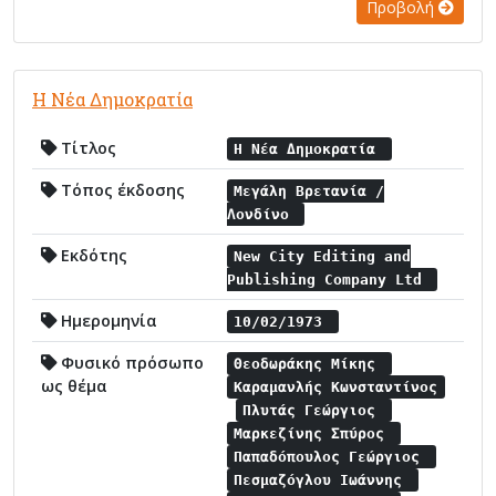
Προβολή
Η Νέα Δημοκρατία
Τίτλος
Η Νέα Δημοκρατία
Τόπος έκδοσης
Μεγάλη Βρετανία /
Λονδίνο
Εκδότης
New City Editing and
Publishing Company Ltd
Ημερομηνία
10/02/1973
Φυσικό πρόσωπο
Θεοδωράκης Μίκης
ως θέμα
Καραμανλής Κωνσταντίνος
Πλυτάς Γεώργιος
Μαρκεζίνης Σπύρος
Παπαδόπουλος Γεώργιος
Πεσμαζόγλου Ιωάννης