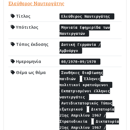
Ελεύθερος Ναυτεργάτης
Τίτλος
Ελεύθερος Ναυτεργάτης
Υπότιτλος
Μηνιαία Εφημερίδα των
Ναυτεργατών
Τόπος έκδοσης
Δυτική Γερμανία /
Αμβούργο
Ημερομηνία
08/1970-09/1970
Θέμα ως θέμα
Συνθήκες διαβίωσης
παιδιών
Έλληνες
πολιτικοί κρατούμενοι
Εκπατρισμένοι έλληνες
ναυτεργάτες
Αντιδικτατορικός Τύπος
εξωτερικού
Δικτατορία
21ης Απριλίου 1967 /
Στρατοδικεία
Δικτατορία
21ης Απριλίου 1967 /