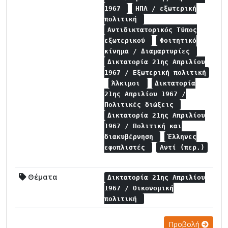
1967
ΗΠΑ / εξωτερική
πολιτική
Αντιδικτατορικός Τύπος
εξωτερικού
Φοιτητικό
κίνημα / Διαμαρτυρίες
Δικτατορία 21ης Απριλίου
1967 / Εξωτερική πολιτική
Άλκιμοι
Δικτατορία
21ης Απριλίου 1967 /
Πολιτικές διώξεις
Δικτατορία 21ης Απριλίου
1967 / Πολιτική και
διακυβέρνηση
Έλληνες
εφοπλιστές
Αντί (περ.)
Θέματα
Δικτατορία 21ης Απριλίου
1967 / Οικονομική
πολιτική
Προβολή