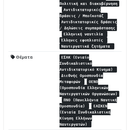
Πολιτική και διακυβέρνηση
Αντιδικτατορικές
δράσεις / Μποϊκοτάζ
Αντιδικτατορικές δράσεις
/ Δηλώσεις συμπαράστασης
Ελληνική ναυτιλία
Έλληνες εφοπλιστές
Ναυτεργατικά ζητήματα
Θέματα
ΕΣΑΚ (Ενιαίο
Συνδικαλιστικό
Αντιδικτατορικό Κίνημα)
Διεθνής Ομοσπονδία
Μεταφορών
ΟΕΝΟ
(Ομοσπονδία Ελληνικών
Ναυτεργατικών Οργανώσεων)
ΠΝΟ (Πανελλήνια Ναυτική
Ομοσπονδία)
ΕΑΣΚΕΝ
(Ενιαία Συνδικαλιστική
Κίνηση Ελλήνων
Ναυτεργατών)