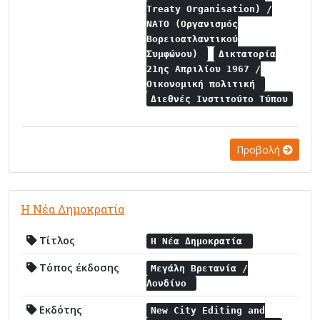
Treaty Organisation) /
NATO (Οργανισμός
Βορειοατλαντικού
Συμφώνου)
Δικτατορία
21ης Απριλίου 1967 /
Οικονομική πολιτική
Διεθνές Ινστιτούτο Τύπου
Προβολή
Η Νέα Δημοκρατία
Τίτλος
Η Νέα Δημοκρατία
Τόπος έκδοσης
Μεγάλη Βρετανία /
Λονδίνο
Εκδότης
New City Editing and