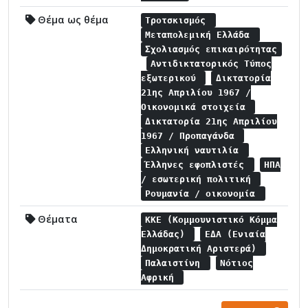
Θέμα ως θέμα
Τροτσκισμός
Μεταπολεμική Ελλάδα
Σχολιασμός επικαιρότητας
Αντιδικτατορικός Τύπος
εξωτερικού
Δικτατορία
21ης Απριλίου 1967 /
Οικονομικά στοιχεία
Δικτατορία 21ης Απριλίου
1967 / Προπαγάνδα
Ελληνική ναυτιλία
Έλληνες εφοπλιστές
ΗΠΑ
/ εσωτερική πολιτική
Ρουμανία / οικονομία
Θέματα
ΚΚΕ (Κομμουνιστικό Κόμμα
Ελλάδας)
ΕΔΑ (Ενιαία
Δημοκρατική Αριστερά)
Παλαιστίνη
Νότιος
Αφρική