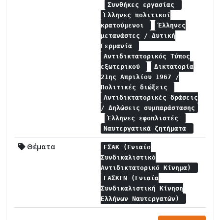
Συνθήκες εργασίας
Έλληνες πολιτικοί
κρατούμενοι
Έλληνες
μετανάστες / Δυτική
Γερμανία
Αντιδικτατορικός Τύπος
εξωτερικού
Δικτατορία
21ης Απριλίου 1967 /
Πολιτικές διώξεις
Αντιδικτατορικές δράσεις
/ Δηλώσεις συμπαράστασης
Έλληνες εφοπλιστές
Ναυτεργατικά ζητήματα
Θέματα
ΕΣΑΚ (Ενιαίο
Συνδικαλιστικό
Αντιδικτατορικό Κίνημα)
ΕΑΣΚΕΝ (Ενιαία
Συνδικαλιστική Κίνηση
Ελλήνων Ναυτεργατών)