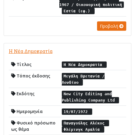
1967 / Οικονομική πολιτική
Εστία (εφ.)
Προβολή
Η Νέα Δημοκρατία
Τίτλος
Η Νέα Δημοκρατία
Τόπος έκδοσης
Μεγάλη Βρετανία /
Λονδίνο
Εκδότης
New City Editing and
Publishing Company Ltd
Ημερομηνία
19/07/1972
Φυσικό πρόσωπο
Παναγούλης Αλέκος
ως θέμα
Φλέμινγκ Αμαλία