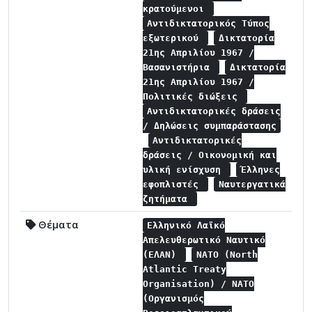
κρατούμενοι
Αντιδικτατορικός Τύπος
εξωτερικού
Δικτατορία
21ης Απριλίου 1967 /
Βασανιστήρια
Δικτατορία
21ης Απριλίου 1967 /
Πολιτικές διώξεις
Αντιδικτατορικές δράσεις
/ Δηλώσεις συμπαράστασης
Αντιδικτατορικές
δράσεις / Οικονομική και
υλική ενίσχυση
Έλληνες
εφοπλιστές
Ναυτεργατικά
ζητήματα
Θέματα
Ελληνικό Λαϊκό
Απελευθερωτικό Ναυτικό
(ΕΛΑΝ)
NATO (North
Atlantic Treaty
Organisation) / NATO
(Οργανισμός