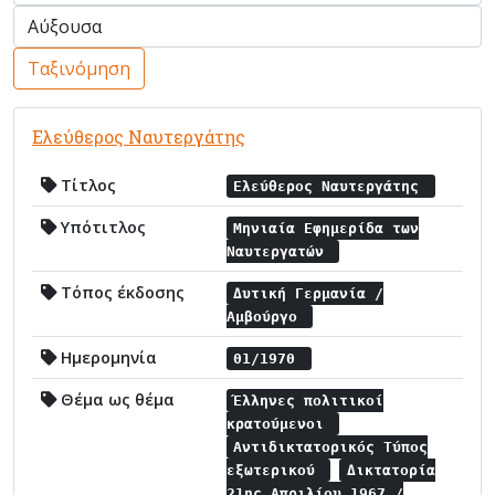
Ταξινόμηση
Ελεύθερος Ναυτεργάτης
Τίτλος
Ελεύθερος Ναυτεργάτης
Υπότιτλος
Μηνιαία Εφημερίδα των
Ναυτεργατών
Τόπος έκδοσης
Δυτική Γερμανία /
Αμβούργο
Ημερομηνία
01/1970
Θέμα ως θέμα
Έλληνες πολιτικοί
κρατούμενοι
Αντιδικτατορικός Τύπος
εξωτερικού
Δικτατορία
21ης Απριλίου 1967 /