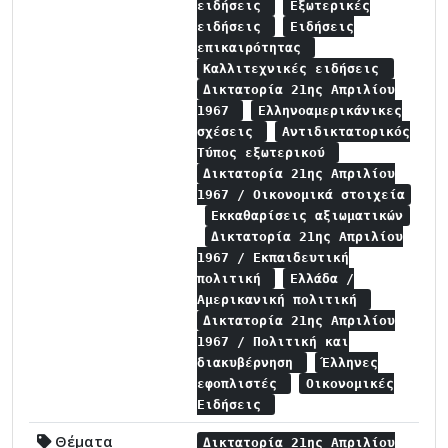
ειδήσεις
Εξωτερικές
ειδήσεις
Ειδήσεις
επικαιρότητας
Καλλιτεχνικές ειδήσεις
Δικτατορία 21ης Απριλίου
1967
Ελληνοαμερικάνικες
σχέσεις
Αντιδικτατορικός
Τύπος εξωτερικού
Δικτατορία 21ης Απριλίου
1967 / Οικονομικά στοιχεία
Εκκαθαρίσεις αξιωματικών
Δικτατορία 21ης Απριλίου
1967 / Εκπαιδευτική
πολιτική
Ελλάδα /
Αμερικανική πολιτική
Δικτατορία 21ης Απριλίου
1967 / Πολιτική και
διακυβέρνηση
Έλληνες
εφοπλιστές
Οικονομικές
Ειδήσεις
Θέματα
Δικτατορία 21ης Απριλίου