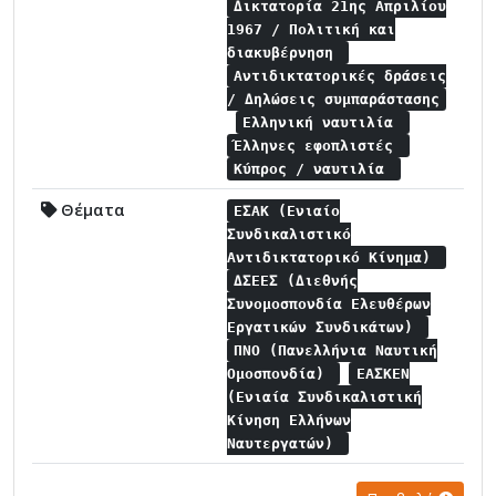
Δικτατορία 21ης Απριλίου
1967 / Πολιτική και
διακυβέρνηση
Αντιδικτατορικές δράσεις
/ Δηλώσεις συμπαράστασης
Ελληνική ναυτιλία
Έλληνες εφοπλιστές
Κύπρος / ναυτιλία
Θέματα
ΕΣΑΚ (Ενιαίο
Συνδικαλιστικό
Αντιδικτατορικό Κίνημα)
ΔΣΕΕΣ (Διεθνής
Συνομοσπονδία Ελευθέρων
Εργατικών Συνδικάτων)
ΠΝΟ (Πανελλήνια Ναυτική
Ομοσπονδία)
ΕΑΣΚΕΝ
(Ενιαία Συνδικαλιστική
Κίνηση Ελλήνων
Ναυτεργατών)