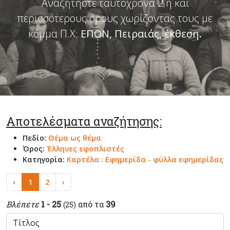
Αναζητήστε ταυτόχρονα 2 ή και
περισσότερους όρους χωρίζοντας τους με
κόμμα Π.Χ:
ΕΠΟΝ, Πειραιάς, έκθεση
.
Αποτελέσματα αναζήτησης:
Πεδίο:
Θέμα ως θέμα
Όρος:
Έλληνες εφοπλιστές
Κατηγορία:
Καρτέλα : Εφημερίδα - φύλλα εφημερίδας
‹
1
2
›
Βλέπετε
1 - 25
από τα
39
(25)