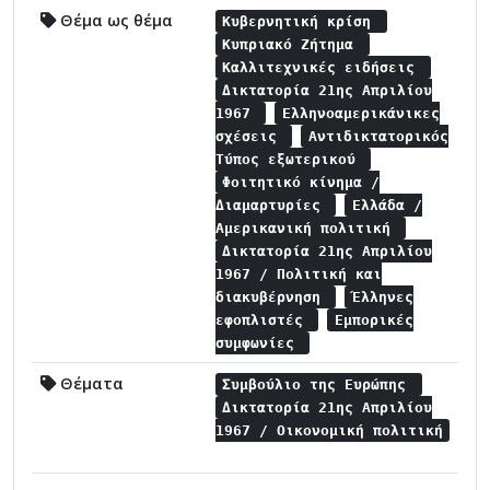
Θέμα ως θέμα
Κυβερνητική κρίση
Κυπριακό Ζήτημα
Καλλιτεχνικές ειδήσεις
Δικτατορία 21ης Απριλίου
1967
Ελληνοαμερικάνικες
σχέσεις
Αντιδικτατορικός
Τύπος εξωτερικού
Φοιτητικό κίνημα /
Διαμαρτυρίες
Ελλάδα /
Αμερικανική πολιτική
Δικτατορία 21ης Απριλίου
1967 / Πολιτική και
διακυβέρνηση
Έλληνες
εφοπλιστές
Εμπορικές
συμφωνίες
Θέματα
Συμβούλιο της Ευρώπης
Δικτατορία 21ης Απριλίου
1967 / Οικονομική πολιτική