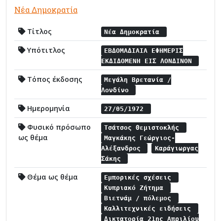
Νέα Δημοκρατία
Τίτλος
Νέα Δημοκρατία
Υπότιτλος
ΕΒΔΟΜΑΔΙΑΙΑ ΕΦΗΜΕΡΙΣ
ΕΚΔΙΔΟΜΕΝΗ ΕΙΣ ΛΟΝΔΙΝΟΝ
Τόπος έκδοσης
Μεγάλη Βρετανία /
Λονδίνο
Ημερομηνία
27/05/1972
Φυσικό πρόσωπο
Τσάτσος Θεμιστοκλής
ως θέμα
Μαγκάκης Γεώργιος-
Αλέξανδρος
Καράγιωργας
Σάκης
Θέμα ως θέμα
Εμπορικές σχέσεις
Κυπριακό Ζήτημα
Βιετνάμ / πόλεμος
Καλλιτεχνικές ειδήσεις
Δικτατορία 21ης Απριλίου