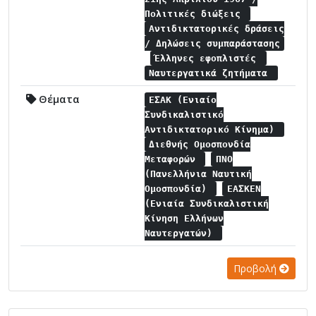
Πολιτικές διώξεις
Αντιδικτατορικές δράσεις
/ Δηλώσεις συμπαράστασης
Έλληνες εφοπλιστές
Ναυτεργατικά ζητήματα
Θέματα
ΕΣΑΚ (Ενιαίο
Συνδικαλιστικό
Αντιδικτατορικό Κίνημα)
Διεθνής Ομοσπονδία
Μεταφορών
ΠΝΟ
(Πανελλήνια Ναυτική
Ομοσπονδία)
ΕΑΣΚΕΝ
(Ενιαία Συνδικαλιστική
Κίνηση Ελλήνων
Ναυτεργατών)
Προβολή