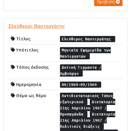
Προβολή
Ελεύθερος Ναυτεργάτης
Τίτλος
Ελεύθερος Ναυτεργάτης
Υπότιτλος
Μηνιαία Εφημερίδα των
Ναυτεργατών
Τόπος έκδοσης
Δυτική Γερμανία /
Αμβούργο
Ημερομηνία
08/1969-09/1969
Θέμα ως θέμα
Αντιδικτατορικός Τύπος
εξωτερικού
Δικτατορία
21ης Απριλίου 1967 /
Προπαγάνδα
Δικτατορία
21ης Απριλίου 1967 /
Πολιτικές διώξεις