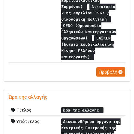
Βορειοατλαντικού
Συμφώνου)
Δικτατορία
21ης Απριλίου 1967 /
Οικονομική πολιτική
ΟΕΝΟ (Ομοσπονδία
Ελληνικών Ναυτεργατικών
Οργανώσεων)
ΕΑΣΚΕΝ
(Ενιαία Συνδικαλιστική
Κίνηση Ελλήνων
Ναυτεργατών)
Προβολή
Ώρα της αλλαγής
Τίτλος
Ώρα της αλλαγής
Υπότιτλος
Δεκαπενθήμερο όργανο της
Κεντρικής Επιτροπής της