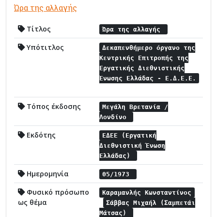
Ώρα της αλλαγής
Τίτλος
Ώρα της αλλαγής
Υπότιτλος
Δεκαπενθήμερο όργανο της
Κεντρικής Επιτροπής της
Εργατικής Διεθνιστικής
Ένωσης Ελλάδας - Ε.Δ.Ε.Ε.
Τόπος έκδοσης
Μεγάλη Βρετανία /
Λονδίνο
Εκδότης
ΕΔΕΕ (Εργατική
Διεθνιστική Ένωση
Ελλάδας)
Ημερομηνία
05/1973
Φυσικό πρόσωπο
Καραμανλής Κωνσταντίνος
ως θέμα
Σάββας Μιχαήλ (Σαμπετάι
Μάτσας)