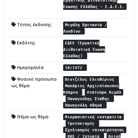
Εργατικής Διεθνιστικής
Ένωσης Ελλάδας - Ε.Δ.Ε.Ε.
Τόπος έκδοσης
Μεγάλη Βρετανία /
Λονδίνο
Εκδότης
ΕΔΕΕ (Εργατική
Διεθνιστική Ένωση
Ελλάδας)
Ημερομηνία
10/1972
Φυσικό πρόσωπο
Βενιζέλος Ελευθέριος
ως θέμα
Μακάριος Αρχιεπίσκοπος
Κύπρου
Ατατούρκ Κεμάλ
Παναγούλης Στάθης
Παναγούλη Αθηνά
Θέμα ως θέμα
Μικρασιατική εκστρατεία
Τροτσκισμός
Σχολιασμός επικαιρότητας
ΚΚΕ / Ιστορία
Κοινή