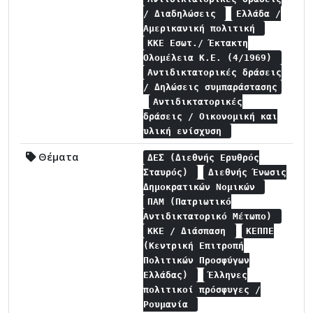
/ Διαδηλώσεις
Ελλάδα /
Αμερικανική πολιτική
ΚΚΕ Εσωτ./ Έκτακτη
Ολομέλεια Κ.Ε. (4/1969)
Αντιδικτατορικές δράσεις
/ Δηλώσεις συμπαράστασης
Αντιδικτατορικές
δράσεις / Οικονομική και
υλική ενίσχυση
Θέματα
ΔΕΣ (Διεθνής Ερυθρός
Σταυρός)
Διεθνής Ένωσις
Δημοκρατικών Νομικών
ΠΑΜ (Πατριωτικό
Αντιδικτατορικό Μέτωπο)
ΚΚΕ / Διάσπαση
ΚΕΠΠΕ
(Κεντρική Επιτροπή
Πολιτικών Προσφύγων
Ελλάδας)
Έλληνες
πολιτικοί πρόσφυγες /
Ρουμανία