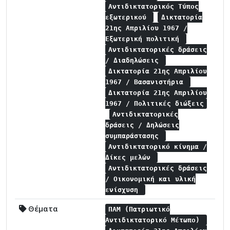
Αντιδικτατορικός Τύπος
εξωτερικού
Δικτατορία
21ης Απριλίου 1967 /
Εξωτερική πολιτική
Αντιδικτατορικές δράσεις
/ Διαδηλώσεις
Δικτατορία 21ης Απριλίου
1967 / Βασανιστήρια
Δικτατορία 21ης Απριλίου
1967 / Πολιτικές διώξεις
Αντιδικτατορικές
δράσεις / Δηλώσεις
συμπαράστασης
Αντιδικτατορικό κίνημα /
Δίκες μελών
Αντιδικτατορικές δράσεις
/ Οικονομική και υλική
ενίσχυση
Θέματα
ΠΑΜ (Πατριωτικό
Αντιδικτατορικό Μέτωπο)