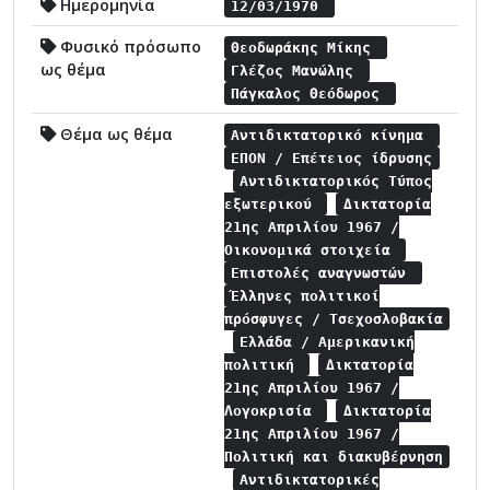
Ημερομηνία
12/03/1970
Φυσικό πρόσωπο
Θεοδωράκης Μίκης
ως θέμα
Γλέζος Μανώλης
Πάγκαλος Θεόδωρος
Θέμα ως θέμα
Αντιδικτατορικό κίνημα
ΕΠΟΝ / Επέτειος ίδρυσης
Αντιδικτατορικός Τύπος
εξωτερικού
Δικτατορία
21ης Απριλίου 1967 /
Οικονομικά στοιχεία
Επιστολές αναγνωστών
Έλληνες πολιτικοί
πρόσφυγες / Τσεχοσλοβακία
Ελλάδα / Αμερικανική
πολιτική
Δικτατορία
21ης Απριλίου 1967 /
Λογοκρισία
Δικτατορία
21ης Απριλίου 1967 /
Πολιτική και διακυβέρνηση
Αντιδικτατορικές