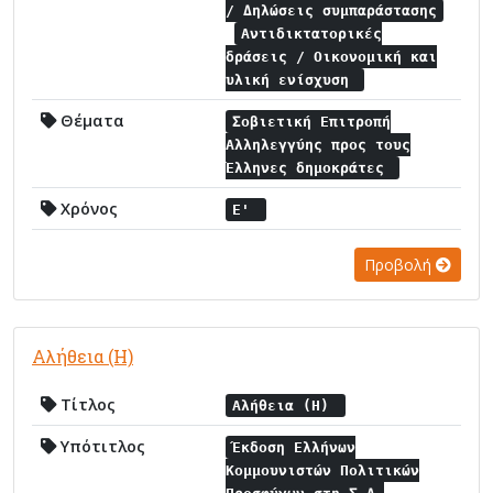
/ Δηλώσεις συμπαράστασης
Αντιδικτατορικές
δράσεις / Οικονομική και
υλική ενίσχυση
Θέματα
Σοβιετική Επιτροπή
Αλληλεγγύης προς τους
Έλληνες δημοκράτες
Χρόνος
Ε'
Προβολή
Αλήθεια (Η)
Τίτλος
Αλήθεια (Η)
Υπότιτλος
Έκδοση Ελλήνων
Κομμουνιστών Πολιτικών