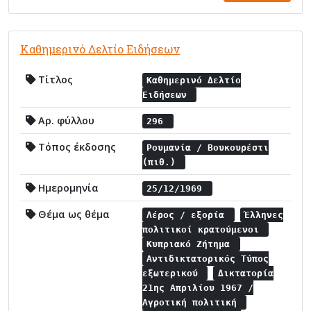
Καθημερινό Δελτίο Ειδήσεων
Τίτλος
Καθημερινό Δελτίο
Ειδήσεων
Αρ. φύλλου
296
Τόπος έκδοσης
Ρουμανία / Βουκουρέστι
(πιθ.)
Ημερομηνία
25/12/1969
Θέμα ως θέμα
Λέρος / εξορία
Έλληνες
πολιτικοί κρατούμενοι
Κυπριακό Ζήτημα
Αντιδικτατορικός Τύπος
εξωτερικού
Δικτατορία
21ης Απριλίου 1967 /
Αγροτική πολιτική