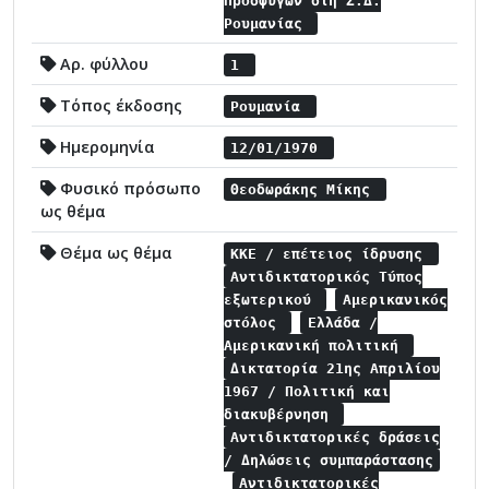
Προσφύγων στη Σ.Δ.
Ρουμανίας
Αρ. φύλλου
1
Τόπος έκδοσης
Ρουμανία
Ημερομηνία
12/01/1970
Φυσικό πρόσωπο
Θεοδωράκης Μίκης
ως θέμα
Θέμα ως θέμα
ΚΚΕ / επέτειος ίδρυσης
Αντιδικτατορικός Τύπος
εξωτερικού
Αμερικανικός
στόλος
Ελλάδα /
Αμερικανική πολιτική
Δικτατορία 21ης Απριλίου
1967 / Πολιτική και
διακυβέρνηση
Αντιδικτατορικές δράσεις
/ Δηλώσεις συμπαράστασης
Αντιδικτατορικές