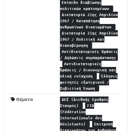
Επίπεδο διαβίωσης
πολιτικών κρατουμένων
Δικτατορία 21ης Απριλίου
1967 / Καταπάτηση
ανθρωπίνων δικαιωμάτων
Δικτατορία 21ης Απριλίου
1967 / Πολιτική και
διακυβέρνηση
Αντιδικτατορικές δράσεις
/ Δηλώσεις συμπαράστασης
Αντιδικτατορικές
δράσεις / Οικονομική και
υλική ενίσχυση
Έλληνες
φοιτητές εξωτερικού /
Σοβιετική Ένωση
Θέματα
ΔΕΣ (Διεθνής Ερυθρός
Σταυρός)
FIR
(Fédération
Internationale des
Résistants)
Επιτροπή
Δικαιωμάτων του Ανθρώπου