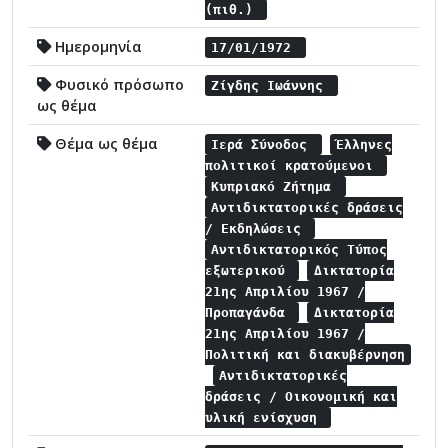
(πιθ.)
Ημερομηνία
17/01/1972
Φυσικό πρόσωπο
Ζίγδης Ιωάννης
ως θέμα
Θέμα ως θέμα
Ιερά Σύνοδος
Έλληνες
πολιτικοί κρατούμενοι
Κυπριακό Ζήτημα
Αντιδικτατορικές δράσεις
/ Εκδηλώσεις
Αντιδικτατορικός Τύπος
εξωτερικού
Δικτατορία
21ης Απριλίου 1967 /
Προπαγάνδα
Δικτατορία
21ης Απριλίου 1967 /
Πολιτική και διακυβέρνηση
Αντιδικτατορικές
δράσεις / Οικονομική και
υλική ενίσχυση