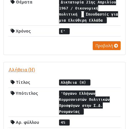
Θέματα
Δικτατορία 21ης Απριλίου
1967 / Οικονομική
πολιτική
Σπουδαστές για
μια Ελεύθερη Ελλάδα
Χρόνος
Ε'
Προβολή
Αλήθεια (Η)
Τίτλος
Αλήθεια (Η)
Υπότιτλος
'Οργανο Ελλήνων
Κομμουνιστών Πολιτικών
Προσφύγων στην Σ.Δ.
Ρουμανίας
Αρ. φύλλου
45