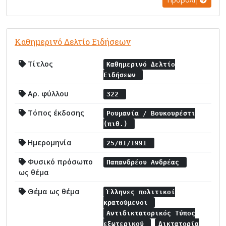
Καθημερινό Δελτίο Ειδήσεων
Τίτλος
Καθημερινό Δελτίο
Ειδήσεων
Αρ. φύλλου
322
Τόπος έκδοσης
Ρουμανία / Βουκουρέστι
(πιθ.)
Ημερομηνία
25/01/1991
Φυσικό πρόσωπο
Παπανδρέου Ανδρέας
ως θέμα
Θέμα ως θέμα
Έλληνες πολιτικοί
κρατούμενοι
Αντιδικτατορικός Τύπος
εξωτερικού
Δικτατορία