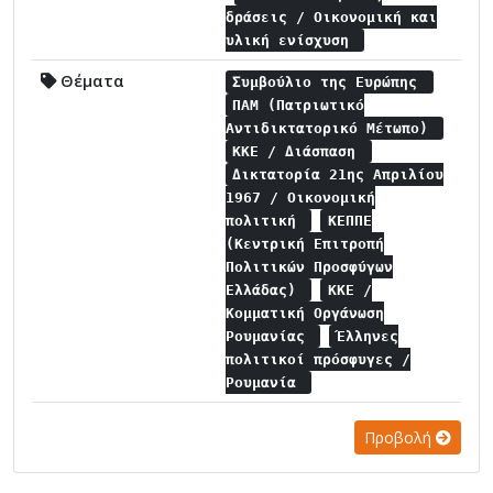
δράσεις / Οικονομική και
υλική ενίσχυση
Θέματα
Συμβούλιο της Ευρώπης
ΠΑΜ (Πατριωτικό
Αντιδικτατορικό Μέτωπο)
ΚΚΕ / Διάσπαση
Δικτατορία 21ης Απριλίου
1967 / Οικονομική
πολιτική
ΚΕΠΠΕ
(Κεντρική Επιτροπή
Πολιτικών Προσφύγων
Ελλάδας)
ΚΚΕ /
Κομματική Οργάνωση
Ρουμανίας
Έλληνες
πολιτικοί πρόσφυγες /
Ρουμανία
Προβολή