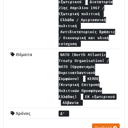
εξωτερικού
Δικτατορία
21ης Απριλίου 1967 /
Εξωτερική πολιτική
Ελλάδα / Αμερικανική
πολιτική
Αντιδικτατορικές δράσεις
/ Οικονομική και υλική
ενίσχυση
Θέματα
NATO (North Atlantic
Treaty Organisation) /
NATO (Οργανισμός
Βορειοατλαντικού
Συμφώνου)
ΚΕΠΠΕ
(Κεντρική Επιτροπή
Πολιτικών Προσφύγων
Ελλάδας)
ΕΚ εξωτερικού
Αλβανία
Χρόνος
Δ'
Προβολή