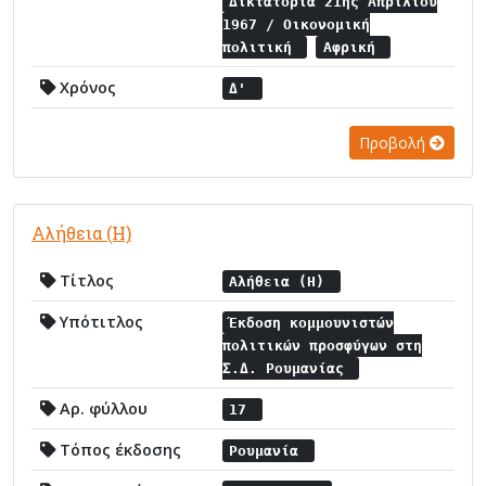
Δικτατορία 21ης Απριλίου
1967 / Οικονομική
πολιτική
Αφρική
Χρόνος
Δ'
Προβολή
Αλήθεια (Η)
Τίτλος
Αλήθεια (Η)
Υπότιτλος
Έκδοση κομμουνιστών
πολιτικών προσφύγων στη
Σ.Δ. Ρουμανίας
Αρ. φύλλου
17
Τόπος έκδοσης
Ρουμανία