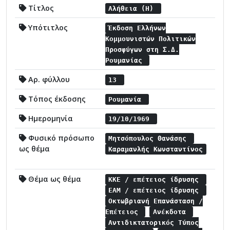
Τίτλος
Αλήθεια (Η)
Υπότιτλος
Έκδοση Ελλήνων
Κομμουνιστών Πολιτικών
Προσφύγων στη Σ.Δ.
Ρουμανίας
Αρ. φύλλου
13
Τόπος έκδοσης
Ρουμανία
Ημερομηνία
19/10/1969
Φυσικό πρόσωπο
Μητσόπουλος Θανάσης
ως θέμα
Καραμανλής Κωνσταντίνος
Θέμα ως θέμα
ΚΚΕ / επέτειος ίδρυσης
ΕΑΜ / επέτειος ίδρυσης
Οκτωβριανή Επανάσταση /
Επέτειος
Ανέκδοτα
Αντιδικτατορικός Τύπος