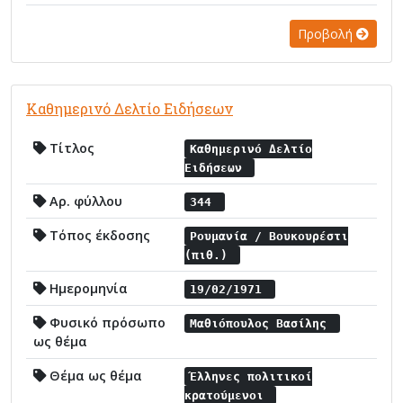
Προβολή
Καθημερινό Δελτίο Ειδήσεων
Τίτλος
Καθημερινό Δελτίο
Ειδήσεων
Αρ. φύλλου
344
Τόπος έκδοσης
Ρουμανία / Βουκουρέστι
(πιθ.)
Ημερομηνία
19/02/1971
Φυσικό πρόσωπο
Μαθιόπουλος Βασίλης
ως θέμα
Θέμα ως θέμα
Έλληνες πολιτικοί
κρατούμενοι