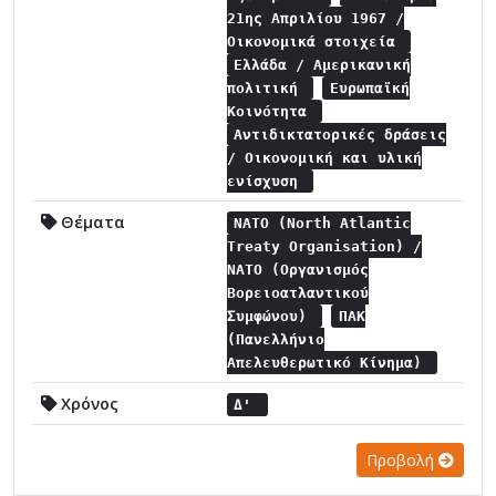
21ης Απριλίου 1967 /
Οικονομικά στοιχεία
Ελλάδα / Αμερικανική
πολιτική
Ευρωπαϊκή
Κοινότητα
Αντιδικτατορικές δράσεις
/ Οικονομική και υλική
ενίσχυση
Θέματα
NATO (North Atlantic
Treaty Organisation) /
NATO (Οργανισμός
Βορειοατλαντικού
Συμφώνου)
ΠΑΚ
(Πανελλήνιο
Απελευθερωτικό Κίνημα)
Χρόνος
Δ'
Προβολή