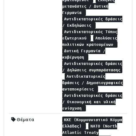
μετανάστες / Δυτική
Γερμανία
Αντιδικτατορικές δράσεις
/ Εκδηλώσεις
Αντιδικτατορικός Τύπος
εξωτερικού
Απολύσεις
πολιτικών κρατουμένων
Δυτική Γερμανία /
κυβέρνηση
Αντιδικτατορικές δράσεις
/ Δηλώσεις συμπαράστασης
Αντιδικτατορικές
δράσεις / Δημοσιογραφικές
ανταποκρίσεις
Αντιδικτατορικές δράσεις
/ Οικονομική και υλική
ενίσχυση
Θέματα
ΚΚΕ (Κομμουνιστικό Κόμμα
Ελλάδας)
NATO (North
Atlantic Treaty