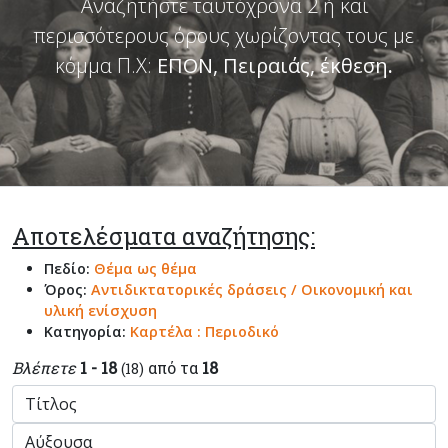
Αναζητήστε ταυτόχρονα 2 ή και
περισσότερους όρους χωρίζοντας τους με
κόμμα Π.Χ:
ΕΠΟΝ, Πειραιάς, έκθεση
.
Αποτελέσματα αναζήτησης:
Πεδίο:
Θέμα ως θέμα
Όρος:
Αντιδικτατορικές δράσεις / Οικονομική και
υλική ενίσχυση
Κατηγορία:
Καρτέλα : Περιοδικό
Βλέπετε
1 - 18
από τα
18
(18)