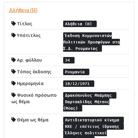
Αλήθεια (Η)
Τίτλος
Αλήθεια (Η)
Υπότιτλος
Έκδοση Κομμουνιστών
Πολιτικών Προσφύγων στη
Σ.Δ. Ρουμανίας
Αρ. φύλλου
34
Τόπος έκδοσης
Ρουμανία
Ημερομηνία
10/12/1971
Φυσικό πρόσωπο
Δρακόπουλος Μπάμπης
ως θέμα
Παρτσαλίδης Μήτσος
(Μόας)
Θέμα ως θέμα
Αντιδικτατορικό κίνημα
ΚΚΕ / επέτειος ίδρυσης
Έλληνες πολιτικοί