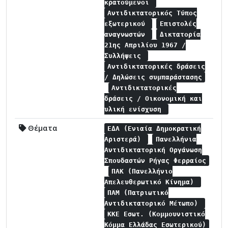
κρατούμενοι
Αντιδικτατορικός Τύπος
εξωτερικού
Επιστολές
αναγνωστών
Δικτατορία
21ης Απριλίου 1967 /
Συλλήψεις
Αντιδικτατορικές δράσεις
/ Δηλώσεις συμπαράστασης
Αντιδικτατορικές
δράσεις / Οικονομική και
υλική ενίσχυση
Θέματα
ΕΔΑ (Ενιαία Δημοκρατική
Αριστερά)
Πανελλήνια
Αντιδικτατορική Οργάνωση
Σπουδαστών Ρήγας Φερραίος
ΠΑΚ (Πανελλήνιο
Απελευθερωτικό Κίνημα)
ΠΑΜ (Πατριωτικό
Αντιδικτατορικό Μέτωπο)
ΚΚΕ Εσωτ. (Κομμουνιστικό
Κόμμα Ελλάδας Εσωτερικού)