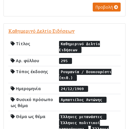
Προβολή
Καθημερινό Δελτίο Ειδήσεων
Τίτλος
Καθημερινό Δελτίο
Ειδήσεων
Αρ. φύλλου
295
Τόπος έκδοσης
Ρουμανία / Βουκουρέστι
(πιθ.)
Ημερομηνία
24/12/1969
Φυσικό πρόσωπο
Αμπατιέλος Αντώνης
ως θέμα
Θέμα ως θέμα
Έλληνες μετανάστες
Έλληνες πολιτικοί
κρατούμενοι
Έλληνες