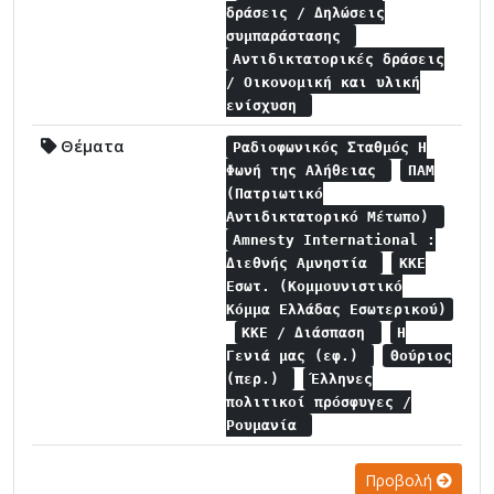
δράσεις / Δηλώσεις
συμπαράστασης
Αντιδικτατορικές δράσεις
/ Οικονομική και υλική
ενίσχυση
Θέματα
Ραδιοφωνικός Σταθμός Η
Φωνή της Αλήθειας
ΠΑΜ
(Πατριωτικό
Αντιδικτατορικό Μέτωπο)
Amnesty International :
Διεθνής Αμνηστία
ΚΚΕ
Εσωτ. (Κομμουνιστικό
Κόμμα Ελλάδας Εσωτερικού)
ΚΚΕ / Διάσπαση
Η
Γενιά μας (εφ.)
Θούριος
(περ.)
Έλληνες
πολιτικοί πρόσφυγες /
Ρουμανία
Προβολή