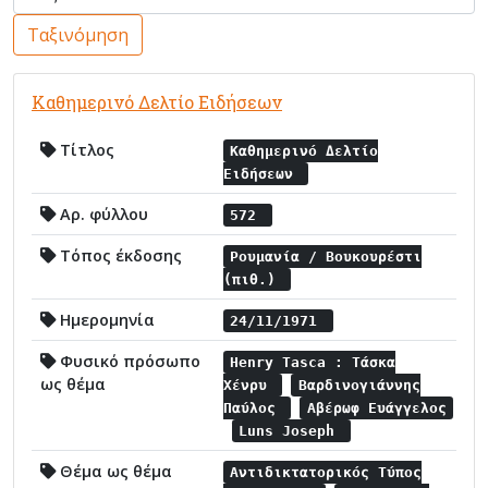
Ταξινόμηση
Καθημερινό Δελτίο Ειδήσεων
Τίτλος
Καθημερινό Δελτίο
Ειδήσεων
Αρ. φύλλου
572
Τόπος έκδοσης
Ρουμανία / Βουκουρέστι
(πιθ.)
Ημερομηνία
24/11/1971
Φυσικό πρόσωπο
Henry Tasca : Τάσκα
ως θέμα
Χένρυ
Βαρδινογιάννης
Παύλος
Αβέρωφ Ευάγγελος
Luns Joseph
Θέμα ως θέμα
Αντιδικτατορικός Τύπος