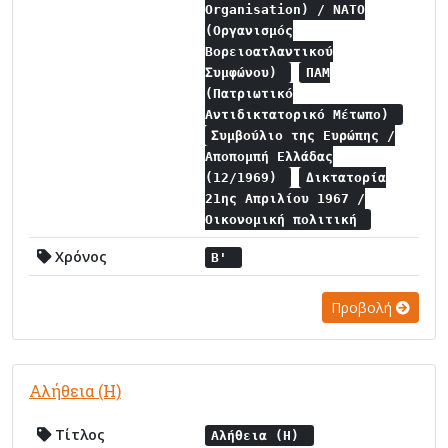
Organisation) / NATO
(Οργανισμός
Βορειοατλαντικού
Συμφώνου)
ΠΑΜ
(Πατριωτικό
Αντιδικτατορικό Μέτωπο)
Συμβούλιο της Ευρώπης /
Αποπομπή Ελλάδας
(12/1969)
Δικτατορία
21ης Απριλίου 1967 /
Οικονομική πολιτική
Χρόνος
Β'
Προβολή
Αλήθεια (Η)
Τίτλος
Αλήθεια (Η)