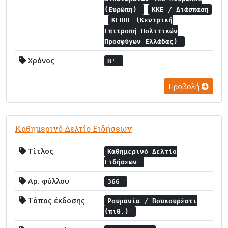
(Ευρώπη)
ΚΚΕ / Διάσπαση
ΚΕΠΠΕ (Κεντρική
Επιτροπή Πολιτικών
Προσφύγων Ελλάδας)
Χρόνος
Β'
Προβολή
Καθημερινό Δελτίο Ειδήσεων
Τίτλος
Καθημερινό Δελτίο
Ειδήσεων
Αρ. φύλλου
366
Τόπος έκδοσης
Ρουμανία / Βουκουρέστι
(πιθ.)