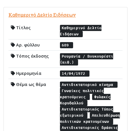
Καθημερινό Δελτίο Ειδήσεων
Τίτλος
Καθημερινό Δελτίο
Ειδήσεων
Αρ. φύλλου
689
Τόπος έκδοσης
Ρουμανία / Βουκουρέστι
(πιθ.)
Ημερομηνία
14/04/1972
Θέμα ως θέμα
Αντιδικτατορικό κίνημα
Γυναίκες πολιτικές
κρατούμενες
Φυλακές
Κορυδαλλού
Αντιδικτατορικός Τύπος
εξωτερικού
Απελευθέρωση
πολιτικών κρατουμένων
Αντιδικτατορικές δράσεις