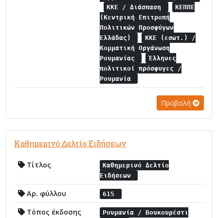
ΚΚΕ / Διάσπαση
ΚΕΠΠΕ
(Κεντρική Επιτροπή
Πολιτικών Προσφύγων
Ελλάδας)
ΚΚΕ (εσωτ.) /
Κομματική Οργάνωση
Ρουμανίας
Έλληνες
πολιτικοί πρόσφυγες /
Ρουμανία
Προβολή
Καθημερινό Δελτίο Ειδήσεων
Τίτλος
Καθημερινό Δελτίο
Ειδήσεων
Αρ. φύλλου
615
Τόπος έκδοσης
Ρουμανία / Βουκουρέστι