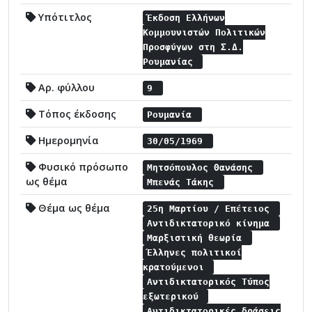
Υπότιτλος
Έκδοση Ελλήνων
Κομμουνιστών Πολιτικών
Προσφύγων στη Σ.Δ.
Ρουμανίας
Αρ. φύλλου
9
Τόπος έκδοσης
Ρουμανία
Ημερομηνία
30/05/1969
Φυσικό πρόσωπο
Μητσόπουλος Θανάσης
ως θέμα
Μπενάς Τάκης
Θέμα ως θέμα
25η Μαρτίου / Επέτειος
Αντιδικτατορικό κίνημα
Μαρξιστική θεωρία
Έλληνες πολιτικοί
κρατούμενοι
Αντιδικτατορικός Τύπος
εξωτερικού
Αντιδικτατορικές δράσεις