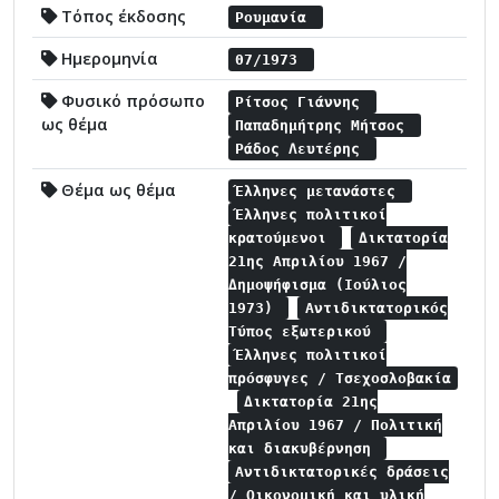
Τόπος έκδοσης
Ρουμανία
Ημερομηνία
07/1973
Φυσικό πρόσωπο
Ρίτσος Γιάννης
ως θέμα
Παπαδημήτρης Μήτσος
Ράδος Λευτέρης
Θέμα ως θέμα
Έλληνες μετανάστες
Έλληνες πολιτικοί
κρατούμενοι
Δικτατορία
21ης Απριλίου 1967 /
Δημοψήφισμα (Ιούλιος
1973)
Αντιδικτατορικός
Τύπος εξωτερικού
Έλληνες πολιτικοί
πρόσφυγες / Τσεχοσλοβακία
Δικτατορία 21ης
Απριλίου 1967 / Πολιτική
και διακυβέρνηση
Αντιδικτατορικές δράσεις
/ Οικονομική και υλική