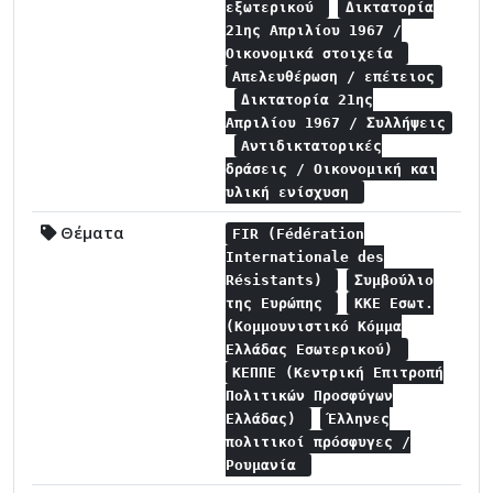
εξωτερικού
Δικτατορία
21ης Απριλίου 1967 /
Οικονομικά στοιχεία
Απελευθέρωση / επέτειος
Δικτατορία 21ης
Απριλίου 1967 / Συλλήψεις
Αντιδικτατορικές
δράσεις / Οικονομική και
υλική ενίσχυση
Θέματα
FIR (Fédération
Internationale des
Résistants)
Συμβούλιο
της Ευρώπης
ΚΚΕ Εσωτ.
(Κομμουνιστικό Κόμμα
Ελλάδας Εσωτερικού)
ΚΕΠΠΕ (Κεντρική Επιτροπή
Πολιτικών Προσφύγων
Ελλάδας)
Έλληνες
πολιτικοί πρόσφυγες /
Ρουμανία