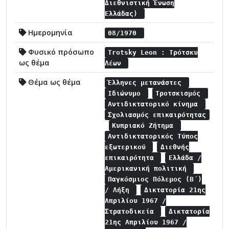
Διεθνιστική Ένωση
Ελλάδας)
Ημερομηνία
08/1970
Φυσικό πρόσωπο
Trotsky Leon : Τρότσκυ
ως θέμα
Λέων
Θέμα ως θέμα
Έλληνες μετανάστες
Ιδιώνυμο
Τροτσκισμός
Αντιδικτατορικό κίνημα
Σχολιασμός επικαιρότητας
Κυπριακό Ζήτημα
Αντιδικτατορικός Τύπος
εξωτερικού
Διεθνής
επικαιρότητα
Ελλάδα /
Αμερικανική πολιτική
Παγκόσμιος Πόλεμος (Β΄)
/ Λήξη
Δικτατορία 21ης
Απριλίου 1967 /
Στρατοδικεία
Δικτατορία
21ης Απριλίου 1967 /