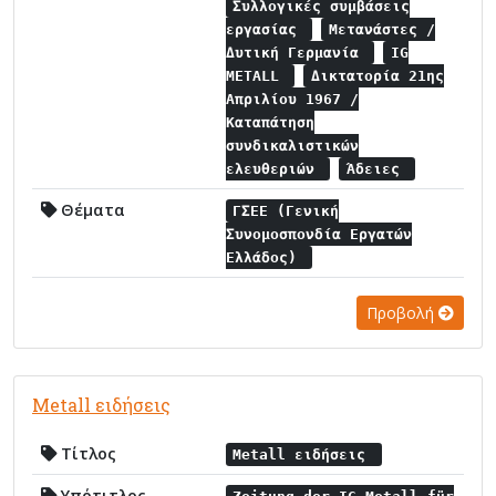
Συλλογικές συμβάσεις
εργασίας
Μετανάστες /
Δυτική Γερμανία
IG
METALL
Δικτατορία 21ης
Απριλίου 1967 /
Καταπάτηση
συνδικαλιστικών
ελευθεριών
Άδειες
Θέματα
ΓΣΕΕ (Γενική
Συνομοσπονδία Εργατών
Ελλάδος)
Προβολή
Metall ειδήσεις
Τίτλος
Metall ειδήσεις
Υπότιτλος