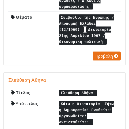
δράσεις / Δηλώσεις
συμπαράστασης
Θέματα
Συμβούλιο της Ευρώπης /
Αποπομπή Ελλάδας
(12/1969)
Δικτατορία
21ης Απριλίου 1967 /
Οικονομική πολιτική
Προβολή
Ελεύθερη Αθήνα
Τίτλος
Ελεύθερη Αθήνα
Υπότιτλος
Κάτω η Δικτατορία! Ζήτω
η Δημοκρατία! Ενωθείτε!
Οργανωθείτε!
Αντισταθείτε!