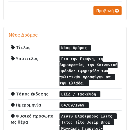
Προβολή
Νέος Δρόμος
Τίτλος
Νέος Δρόμος
Υπότιτλος
Για την Ειρήνη, τη
Δημοκρατία, την Κοινωνική
Πρόοδο! Εφημερίδα των
πολιτικών προσφύγων απ '
την Ελλάδα.
Τόπος έκδοσης
ΕΣΣΔ / Τασκένδη
Ημερομηνία
04/09/1969
Φυσικό πρόσωπο
Λένιν Βλαδίμηρος Ίλιτς
ως θέμα
Τίτο: Tito Josip Broz
Μαγκάκης Γεώργιος-