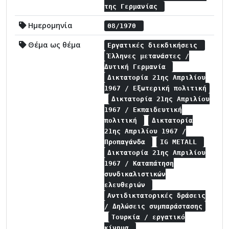
της Γερμανίας
Ημερομηνία
08/1970
Θέμα ως θέμα
Εργατικές διεκδικήσεις
Έλληνες μετανάστες /
Δυτική Γερμανία
Δικτατορία 21ης Απριλίου
1967 / Εξωτερική πολιτική
Δικτατορία 21ης Απριλίου
1967 / Εκπαιδευτική
πολιτική
Δικτατορία
21ης Απριλίου 1967 /
Προπαγάνδα
IG METALL
Δικτατορία 21ης Απριλίου
1967 / Καταπάτηση
συνδικαλιστικών
ελευθεριών
Αντιδικτατορικές δράσεις
/ Δηλώσεις συμπαράστασης
Τουρκία / εργατικό
κίνημα