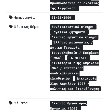
Ομοσπονδιακής Δημοκρατίας
της Γερμανίας
Ημερομηνία
01/02/1969
Θέμα ως θέμα
Συνδικαλιστικό κίνημα
Εργατικά ζητήματα
Διεθνές εργατικό κίνημα
Έλληνες μετανάστες /
Δυτική Γερμανία
Τσεχοσλοβακία / Επέμβαση
(1968)
IG METALL
Δικτατορία 21ης Απριλίου
1967 / Καταπάτηση
συνδικαλιστικών
ελευθεριών
Δικτατορία
21ης Απριλίου 1967 /
Πολιτική και διακυβέρνηση
Θέματα
Διεθνής Οργανισμός
Εργασίας (ΔΟΕ)