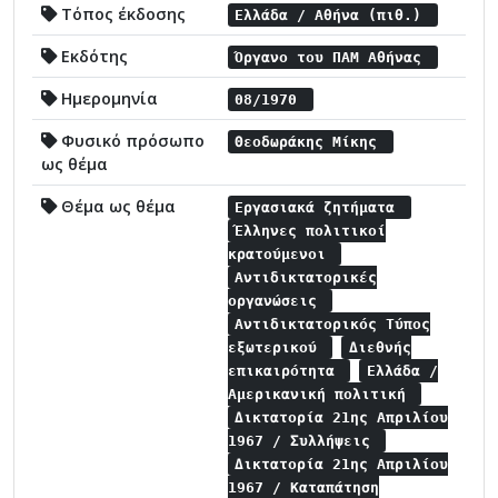
Τόπος έκδοσης
Ελλάδα / Αθήνα (πιθ.)
Εκδότης
Όργανο του ΠΑΜ Αθήνας
Ημερομηνία
08/1970
Φυσικό πρόσωπο
Θεοδωράκης Μίκης
ως θέμα
Θέμα ως θέμα
Εργασιακά ζητήματα
Έλληνες πολιτικοί
κρατούμενοι
Αντιδικτατορικές
οργανώσεις
Αντιδικτατορικός Τύπος
εξωτερικού
Διεθνής
επικαιρότητα
Ελλάδα /
Αμερικανική πολιτική
Δικτατορία 21ης Απριλίου
1967 / Συλλήψεις
Δικτατορία 21ης Απριλίου
1967 / Καταπάτηση