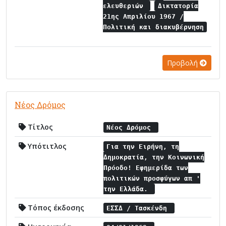
ελευθεριών
Δικτατορία
21ης Απριλίου 1967 /
Πολιτική και διακυβέρνηση
Προβολή
Νέος Δρόμος
Τίτλος
Νέος Δρόμος
Υπότιτλος
Για την Ειρήνη, τη
Δημοκρατία, την Κοινωνική
Πρόοδο! Εφημερίδα των
πολιτικών προσφύγων απ '
την Ελλάδα.
Τόπος έκδοσης
ΕΣΣΔ / Τασκένδη