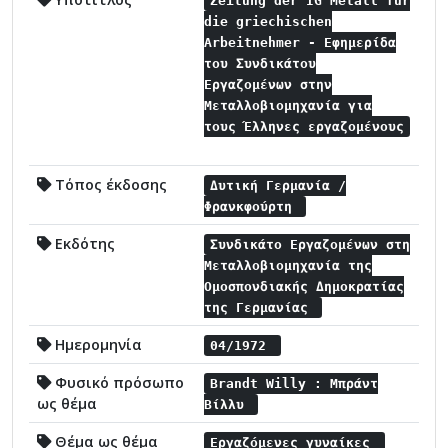
Zeitung der IG Metall für
die griechischen
Arbeitnehmer - Εφημερίδα
του Συνδικάτου
Εργαζομένων στην
Μεταλλοβιομηχανία για
τους Έλληνες εργαζομένους
Τόπος έκδοσης
Δυτική Γερμανία /
Φρανκφούρτη
Εκδότης
Συνδικάτο Εργαζομένων στη
Μεταλλοβιομηχανία της
Ομοσπονδιακής Δημοκρατίας
της Γερμανίας
Ημερομηνία
04/1972
Φυσικό πρόσωπο
Brandt Willy : Μπράντ
ως θέμα
Βίλλυ
Θέμα ως θέμα
Εργαζόμενες γυναίκες