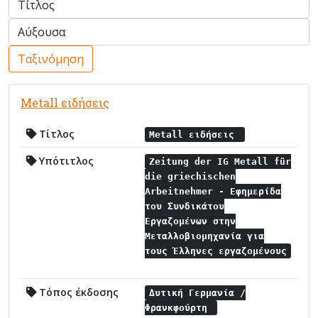
Ταξινόμηση
Metall ειδήσεις
Τίτλος
Metall ειδήσεις
Υπότιτλος
Zeitung der IG Metall für
die griechischen
Arbeitnehmer - Εφημερίδα
του Συνδικάτου
Εργαζομένων στην
Μεταλλοβιομηχανία για
τους Έλληνες εργαζομένους
Τόπος έκδοσης
Δυτική Γερμανία /
Φρανκφούρτη