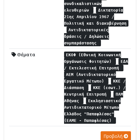
συνδικαλιστικών
ελευθεριών
Δικτατορία
21ης Απριλίου 1967 /
Πολιτική και διακυβέρνηση
Αντιδικτατορικές
δράσεις / Δηλώσεις
συμπαράστασης
Θέματα
ΕΚΟΦ (Εθνική Κοινωνική
Οργάνωσις Φοιτητών)
ΕΔΑ
/ Εκτελεστική Επιτροπή
ΑΕΜ (Αντιδικτατορικό
Εργατικό Μέτωπο)
ΚΚΕ /
Διάσπαση
ΚΚΕ (εσωτ.) /
Κεντρική Επιτροπή
ΠΑΜ
Αθήνας
Εκκλησιαστικό
Αντιδικτατορικό Μέτωπο
Ελλάδος "Παπαφλέσας"
(ΕΑΜΕ - Παπαφλέσας)
Προβολή