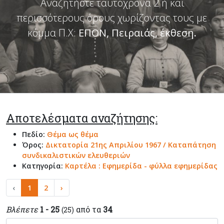
Αναζητήστε ταυτόχρονα 2 ή και
περισσότερους όρους χωρίζοντας τους με
κόμμα Π.Χ:
ΕΠΟΝ, Πειραιάς, έκθεση
.
Αποτελέσματα αναζήτησης:
Πεδίο:
Θέμα ως θέμα
Όρος:
Δικτατορία 21ης Απριλίου 1967 / Καταπάτηση
συνδικαλιστικών ελευθεριών
Κατηγορία:
Καρτέλα : Εφημερίδα - φύλλα εφημερίδας
‹
1
2
›
Βλέπετε
1 - 25
από τα
34
(25)