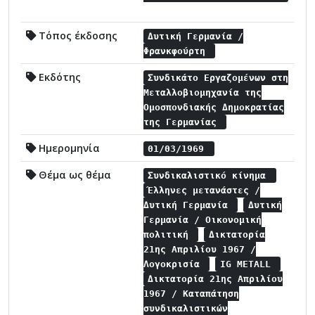
Τόπος έκδοσης
Δυτική Γερμανία /
Φρανκφούρτη
Εκδότης
Συνδικάτο Εργαζομένων στη
Μεταλλοβιομηχανία της
Ομοσπονδιακής Δημοκρατίας
της Γερμανίας
Ημερομηνία
01/03/1969
Θέμα ως θέμα
Συνδικαλιστικό κίνημα
Έλληνες μετανάστες /
Δυτική Γερμανία
Δυτική
Γερμανία / Οικονομική
πολιτική
Δικτατορία
21ης Απριλίου 1967 /
Λογοκρισία
IG METALL
Δικτατορία 21ης Απριλίου
1967 / Καταπάτηση
συνδικαλιστικών