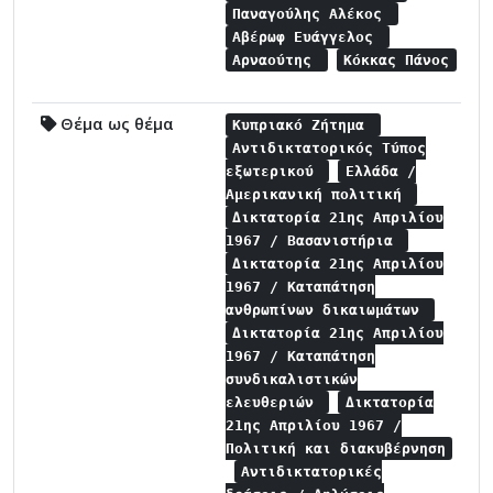
Παναγούλης Αλέκος
Αβέρωφ Ευάγγελος
Αρναούτης
Κόκκας Πάνος
Θέμα ως θέμα
Κυπριακό Ζήτημα
Αντιδικτατορικός Τύπος
εξωτερικού
Ελλάδα /
Αμερικανική πολιτική
Δικτατορία 21ης Απριλίου
1967 / Βασανιστήρια
Δικτατορία 21ης Απριλίου
1967 / Καταπάτηση
ανθρωπίνων δικαιωμάτων
Δικτατορία 21ης Απριλίου
1967 / Καταπάτηση
συνδικαλιστικών
ελευθεριών
Δικτατορία
21ης Απριλίου 1967 /
Πολιτική και διακυβέρνηση
Αντιδικτατορικές