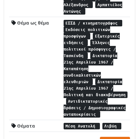
Αλέξανδρος
Αμπατιέλος
Αντώνης
Θέμα ως θέμα
ΕΣΣΔ / κινηματογράφος
Εκδόσεις πολιτικών
προσφύγων
Εξωτερικές
ειδήσεις
Έλληνες
πολιτικοί πρόσφυγες /
Τασκένδη
Δικτατορία
21ης Απριλίου 1967 /
Καταπάτηση
συνδικαλιστικών
ελευθεριών
Δικτατορία
21ης Απριλίου 1967 /
Πολιτική και διακυβέρνηση
Αντιδικτατορικές
δράσεις / Δημοσιογραφικές
ανταποκρίσεις
Θέματα
Μέση Ανατολή
Λιβύη