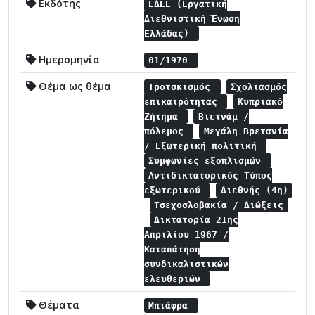
Εκδότης
ΕΔΕΕ (Εργατική
Διεθνιστική Ένωση
Ελλάδας)
Ημερομηνία
01/1970
Θέμα ως θέμα
Τροτσκισμός
Σχολιασμός
επικαιρότητας
Κυπριακό
Ζήτημα
Βιετνάμ /
πόλεμος
Μεγάλη Βρετανία
/ Εξωτερική πολιτική
Συμφωνίες εξοπλισμών
Αντιδικτατορικός Τύπος
εξωτερικού
Διεθνής (4η)
Τσεχοσλοβακία / Διώξεις
Δικτατορία 21ης
Απριλίου 1967 /
Καταπάτηση
συνδικαλιστικών
ελευθεριών
Θέματα
Μπιάφρα