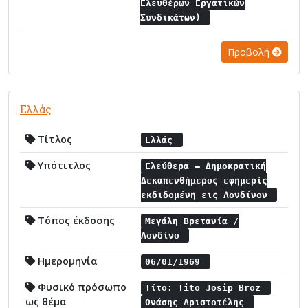
Ελευθέρων Εργατικών
Συνδικάτων)
Προβολή
Ελλάς
Τίτλος
Ελλάς
Υπότιτλος
Ελεύθερα – Δημοκρατική
Δεκαπενθήμερος εφημερίς
εκδιδομένη εις Λονδίνον
Τόπος έκδοσης
Μεγάλη Βρετανία /
Λονδίνο
Ημερομηνία
06/01/1969
Φυσικό πρόσωπο
Τίτο: Tito Josip Broz
ως θέμα
Ωνάσης Αριστοτέλης