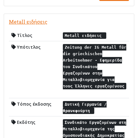
Metall ειδήσεις
Τίτλος
Metall ειδήσεις
Υπότιτλος
Zeitung der IG Metall für
die griechischen
Arbeitnehmer - Εφημερίδα
του Συνδικάτου
Εργαζομένων στην
Μεταλλοβιομηχανία για
τους Έλληνες εργαζομένους
Τόπος έκδοσης
Δυτική Γερμανία /
Φρανκφούρτη
Εκδότης
Συνδικάτο Εργαζομένων στη
Μεταλλοβιομηχανία της
Ομοσπονδιακής Δημοκρατίας