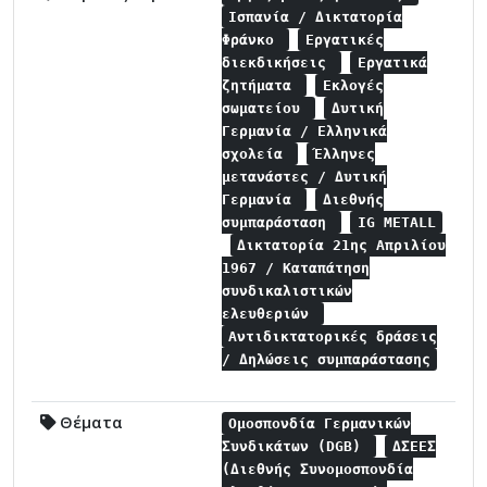
Ισπανία / Δικτατορία
Φράνκο
Εργατικές
διεκδικήσεις
Εργατικά
ζητήματα
Εκλογές
σωματείου
Δυτική
Γερμανία / Ελληνικά
σχολεία
Έλληνες
μετανάστες / Δυτική
Γερμανία
Διεθνής
συμπαράσταση
IG METALL
Δικτατορία 21ης Απριλίου
1967 / Καταπάτηση
συνδικαλιστικών
ελευθεριών
Αντιδικτατορικές δράσεις
/ Δηλώσεις συμπαράστασης
Θέματα
Ομοσπονδία Γερμανικών
Συνδικάτων (DGB)
ΔΣΕΕΣ
(Διεθνής Συνομοσπονδία