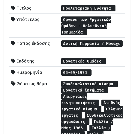
Τίτλος
Προλεταριακή Ενότητα
Υπότιτλος
Όργανο των Εργατικών
Ομάδων - Πολυεθνική
εφημερίδα
Τόπος έκδοσης
Δυτική Γερμανία / Μόναχο
Εκδότης
Εργατικές Ομάδες
Ημερομηνία
08-09/1973
Θέμα ως θέμα
Συνδικαλιστικό κίνημα
Εργατικά ζητήματα
Απεργιακές
κινητοποιήσεις
Διεθνές
εργατικό κίνημα
Έλληνες
εργάτες
Συνδικαλιστικές
οργανώσεις
Γαλλία /
Μάης 1968
Γαλλία /