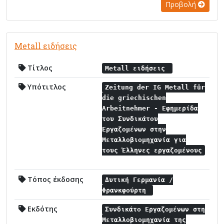
Προβολή
Metall ειδήσεις
Τίτλος
Metall ειδήσεις
Υπότιτλος
Zeitung der IG Metall für
die griechischen
Arbeitnehmer - Εφημερίδα
του Συνδικάτου
Εργαζομένων στην
Μεταλλοβιομηχανία για
τους Έλληνες εργαζομένους
Τόπος έκδοσης
Δυτική Γερμανία /
Φρανκφούρτη
Εκδότης
Συνδικάτο Εργαζομένων στη
Μεταλλοβιομηχανία της