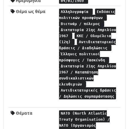
Ημερομηνία
04/01/1969
Θέμα ως θέμα
Αλληλογραφία
Εκδόσεις
πολιτικών προσφύγων
Βιετνάμ / πόλεμος
Δικτατορία 21ης Απριλίου
1967
ΚΚΕ / Ολομέλεια
(12η)
Αντιδικτατορικές
δράσεις / Διαδηλώσεις
Έλληνες πολιτικοί
πρόσφυγες / Τασκένδη
Δικτατορία 21ης Απριλίου
1967 / Καταπάτηση
συνδικαλιστικών
ελευθεριών
Αντιδικτατορικές δράσεις
/ Δηλώσεις συμπαράστασης
Θέματα
NATO (North Atlantic
Treaty Organisation) /
NATO (Οργανισμός