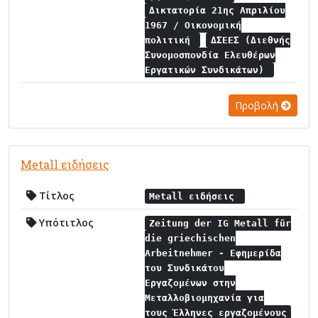
Δικτατορία 21ης Απριλίου
1967 / Οικονομική
πολιτική
ΔΣΕΕΣ (Διεθνής
Συνομοσπονδία Ελευθέρων
Εργατικών Συνδικάτων)
Προβολή
Metall ειδήσεις
Τίτλος
Metall ειδήσεις
Υπότιτλος
Zeitung der IG Metall für
die griechischen
Arbeitnehmer - Εφημερίδα
του Συνδικάτου
Εργαζομένων στην
Μεταλλοβιομηχανία για
τους Έλληνες εργαζομένους