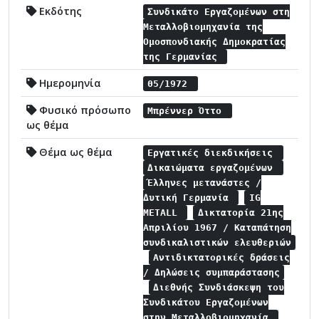
Εκδότης
Συνδικάτο Εργαζομένων στη
Μεταλλοβιομηχανία της
Ομοσπονδιακής Δημοκρατίας
της Γερμανίας
Ημερομηνία
05/1972
Φυσικό πρόσωπο
Μπρέννερ Όττο
ως θέμα
Θέμα ως θέμα
Εργατικές διεκδικήσεις
Δικαιώματα εργαζομένων
Έλληνες μετανάστες /
Δυτική Γερμανία
IG
METALL
Δικτατορία 21ης
Απριλίου 1967 / Καταπάτηση
συνδικαλιστικών ελευθεριών
Αντιδικτατορικές δράσεις
/ Δηλώσεις συμπαράστασης
Διεθνής Συνδιάσκεψη του
Συνδικάτου Εργαζομένων
στην Μεταλλοβιομηχανία