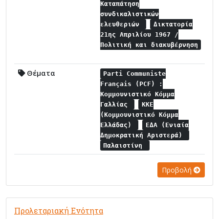
Καταπάτηση
συνδικαλιστικών
ελευθεριών
Δικτατορία
21ης Απριλίου 1967 /
Πολιτική και διακυβέρνηση
Θέματα
Parti Communiste
Français (PCF) :
Κομμουνιστικό Κόμμα
Γαλλίας
ΚΚΕ
(Κομμουνιστικό Κόμμα
Ελλάδας)
ΕΔΑ (Ενιαία
Δημοκρατική Αριστερά)
Παλαιστίνη
Προβολή
Προλεταριακή Ενότητα