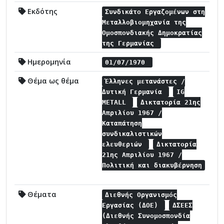
Εκδότης
Συνδικάτο Εργαζομένων στη
Μεταλλοβιομηχανία της
Ομοσπονδιακής Δημοκρατίας
της Γερμανίας
Ημερομηνία
01/07/1970
Θέμα ως θέμα
Έλληνες μετανάστες /
Δυτική Γερμανία
IG
METALL
Δικτατορία 21ης
Απριλίου 1967 /
Καταπάτηση
συνδικαλιστικών
ελευθεριών
Δικτατορία
21ης Απριλίου 1967 /
Πολιτική και διακυβέρνηση
Θέματα
Διεθνής Οργανισμός
Εργασίας (ΔΟΕ)
ΔΣΕΕΣ
(Διεθνής Συνομοσπονδία