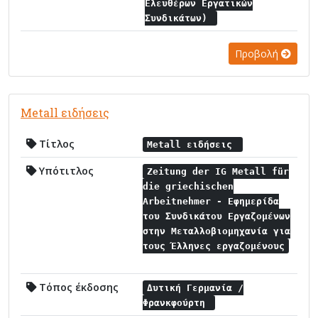
Ελευθέρων Εργατικών
Συνδικάτων)
Προβολή
Metall ειδήσεις
Τίτλος
Metall ειδήσεις
Υπότιτλος
Zeitung der IG Metall für
die griechischen
Arbeitnehmer - Εφημερίδα
του Συνδικάτου Εργαζομένων
στην Μεταλλοβιομηχανία για
τους Έλληνες εργαζομένους
Τόπος έκδοσης
Δυτική Γερμανία /
Φρανκφούρτη