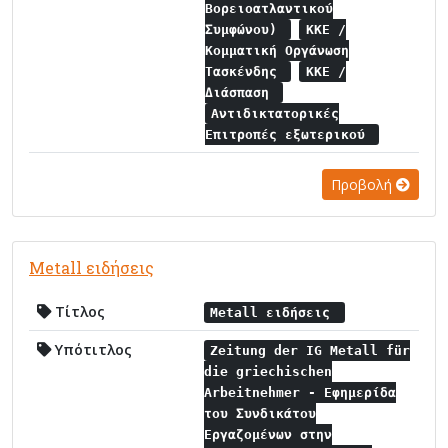
Βορειοατλαντικού
Συμφώνου)
ΚΚΕ /
Κομματική Οργάνωση
Τασκένδης
ΚΚΕ /
Διάσπαση
Αντιδικτατορικές
Επιτροπές εξωτερικού
Προβολή
Metall ειδήσεις
Τίτλος
Metall ειδήσεις
Υπότιτλος
Zeitung der IG Metall für
die griechischen
Arbeitnehmer - Εφημερίδα
του Συνδικάτου
Εργαζομένων στην