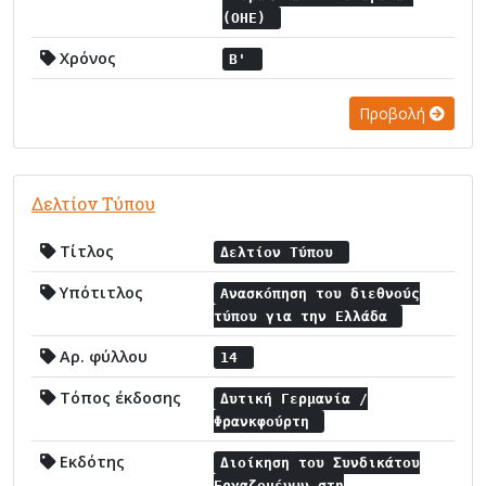
(ΟΗΕ)
Χρόνος
Β'
Προβολή
Δελτίον Τύπου
Τίτλος
Δελτίον Τύπου
Υπότιτλος
Ανασκόπηση του διεθνούς
τύπου για την Ελλάδα
Αρ. φύλλου
14
Τόπος έκδοσης
Δυτική Γερμανία /
Φρανκφούρτη
Εκδότης
Διοίκηση του Συνδικάτου
Εργαζομένων στη