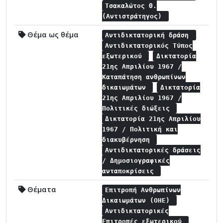
Τσακαλώτος Θ.
(Αντιστράτηγος)
Θέμα ως θέμα
Αντιδικτατορική δράση
Αντιδικτατορικός Τύπος
εξωτερικού
Δικτατορία
21ης Απριλίου 1967 /
Καταπάτηση ανθρωπίνων
δικαιωμάτων
Δικτατορία
21ης Απριλίου 1967 /
Πολιτικές διώξεις
Δικτατορία 21ης Απριλίου
1967 / Πολιτική και
διακυβέρνηση
Αντιδικτατορικές δράσεις
/ Δημοσιογραφικές
ανταποκρίσεις
Θέματα
Επιτροπή Ανθρωπίνων
Δικαιωμάτων (ΟΗΕ)
Αντιδικτατορικές
Επιτροπές εξωτερικού