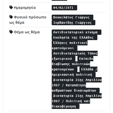
Ημερομηνία
04/02/1971
Φυσικό πρόσωπο
Βουκελάτος Γιώργος
ως θέμα
Ιορδανίδης Γεώργιος
Θέμα ως θέμα
Αντιδικτατορικό κίνημα
Εκκλησία της Ελλάδος
Έλληνες πολιτικοί
κρατούμενοι
Αντιδικτατορικός Τύπος
εξωτερικού
Επίπεδο
διαβίωσης πολιτικών
κρατουμένων
Ελλάδα /
Αμερικανική πολιτική
Δικτατορία 21ης Απριλίου
1967 / Καταπάτηση
ανθρωπίνων δικαιωμάτων
Δικτατορία 21ης Απριλίου
1967 / Πολιτική και
διακυβέρνηση