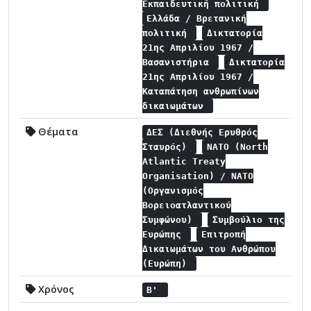
Εκπαιδευτική πολιτική
Ελλάδα / Βρετανική
πολιτική
Δικτατορία
21ης Απριλίου 1967 /
Βασανιστήρια
Δικτατορία
21ης Απριλίου 1967 /
Καταπάτηση ανθρωπίνων
δικαιωμάτων
Θέματα
ΔΕΣ (Διεθνής Ερυθρός
Σταυρός)
NATO (North
Atlantic Treaty
Organisation) / NATO
(Οργανισμός
Βορειοατλαντικού
Συμφώνου)
Συμβούλιο της
Ευρώπης
Επιτροπή
Δικαιωμάτων του Ανθρώπου
(Ευρώπη)
Χρόνος
Β'