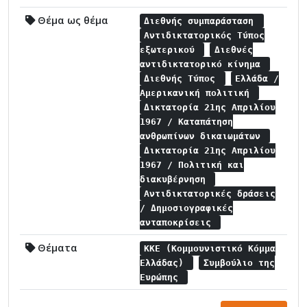
Θέμα ως θέμα
Διεθνής συμπαράσταση
Αντιδικτατορικός Τύπος
εξωτερικού
Διεθνές
αντιδικτατορικό κίνημα
Διεθνής Τύπος
Ελλάδα /
Αμερικανική πολιτική
Δικτατορία 21ης Απριλίου
1967 / Καταπάτηση
ανθρωπίνων δικαιωμάτων
Δικτατορία 21ης Απριλίου
1967 / Πολιτική και
διακυβέρνηση
Αντιδικτατορικές δράσεις
/ Δημοσιογραφικές
ανταποκρίσεις
Θέματα
ΚΚΕ (Κομμουνιστικό Κόμμα
Ελλάδας)
Συμβούλιο της
Ευρώπης