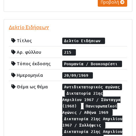
Προβολή
Δελτίο Ειδήσεων
Τίτλος
Δελτίο Ειδήσεων
Αρ. φύλλου
215
Τόπος έκδοσης
Ρουμανία / Βουκουρέστι
Ημερομηνία
20/09/1969
Θέμα ως θέμα
Αντιδικτατορικός αγώνας
Δικτατορία 21ης
Απριλίου 1967 / Σύνταγμα
(1968)
Πανευρωπαϊκοί
Αγώνες / Αθήνα 1969
Δικτατορία 21ης Απριλίου
1967 / Συλλήψεις
Δικτατορία 21ης Απριλίου