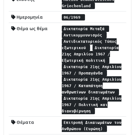
Griechenland
Ημερομηνία
06/1969
Θέμα ως θέμα
Δικτατορία Μεταξά
Αντικομμουνισμός
Αντιδικτατορικός Τύπος
εξωτερικού
Δικτατορία
21ης Απριλίου 1967 /
Εξωτερική πολιτική
Δικτατορία 21ης Απριλίου
1967 / Προπαγάνδα
Δικτατορία 21ης Απριλίου
1967 / Καταπάτηση
ανθρωπίνων δικαιωμάτων
Δικτατορία 21ης Απριλίου
1967 / Πολιτική και
διακυβέρνηση
Θέματα
Επιτροπή Δικαιωμάτων του
Ανθρώπου (Ευρώπη)