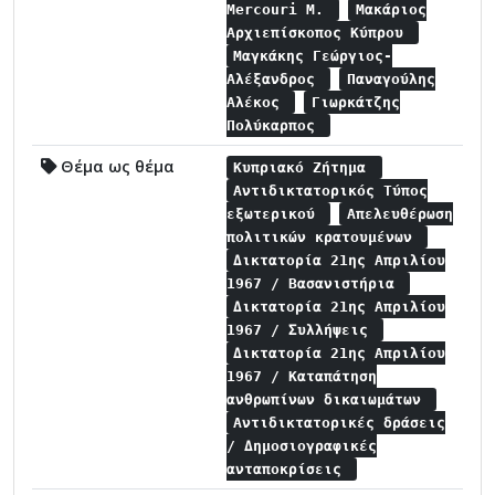
Mercouri M.
Μακάριος
Αρχιεπίσκοπος Κύπρου
Μαγκάκης Γεώργιος-
Αλέξανδρος
Παναγούλης
Αλέκος
Γιωρκάτζης
Πολύκαρπος
Θέμα ως θέμα
Κυπριακό Ζήτημα
Αντιδικτατορικός Τύπος
εξωτερικού
Απελευθέρωση
πολιτικών κρατουμένων
Δικτατορία 21ης Απριλίου
1967 / Βασανιστήρια
Δικτατορία 21ης Απριλίου
1967 / Συλλήψεις
Δικτατορία 21ης Απριλίου
1967 / Καταπάτηση
ανθρωπίνων δικαιωμάτων
Αντιδικτατορικές δράσεις
/ Δημοσιογραφικές
ανταποκρίσεις