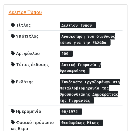
Δελτίον Τύπου
Τίτλος
Δελτίον Τύπου
Υπότιτλος
Ανασκόπηση του διεθνούς
τύπου για την Ελλάδα
Αρ. φύλλου
209
Τόπος έκδοσης
Δυτική Γερμανία /
Φρανκφούρτη
Εκδότης
Συνδικάτο Εργαζομένων στη
Μεταλλοβιομηχανία της
Ομοσπονδιακής Δημοκρατίας
της Γερμανίας
Ημερομηνία
06/1972
Φυσικό πρόσωπο
Θεοδωράκης Μίκης
ως θέμα