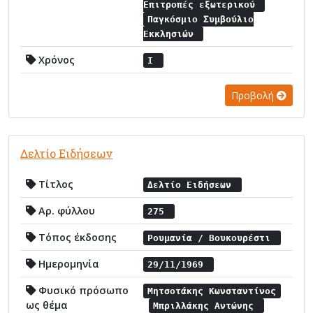
Επιτροπές εξωτερικού
Παγκόσμιο Συμβούλιο
Εκκλησιών
Χρόνος
I
Προβολή
Δελτίο Ειδήσεων
Τίτλος
Δελτίο Ειδήσεων
Αρ. φύλλου
275
Τόπος έκδοσης
Ρουμανία / Βουκουρέστι
Ημερομηνία
29/11/1969
Φυσικό πρόσωπο
Μητσοτάκης Κωνσταντίνος
ως θέμα
Μπριλλάκης Αντώνης