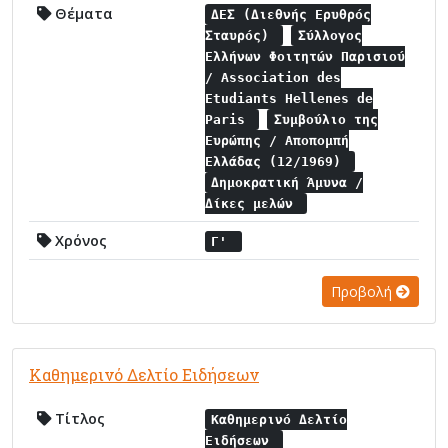
Θέματα
ΔΕΣ (Διεθνής Ερυθρός
Σταυρός)
Σύλλογος
Ελλήνων Φοιτητών Παρισιού
/ Association des
Etudiants Hellenes de
Paris
Συμβούλιο της
Ευρώπης / Αποπομπή
Ελλάδας (12/1969)
Δημοκρατική Άμυνα /
Δίκες μελών
Χρόνος
Γ'
Προβολή
Καθημερινό Δελτίο Ειδήσεων
Τίτλος
Καθημερινό Δελτίο
Ειδήσεων