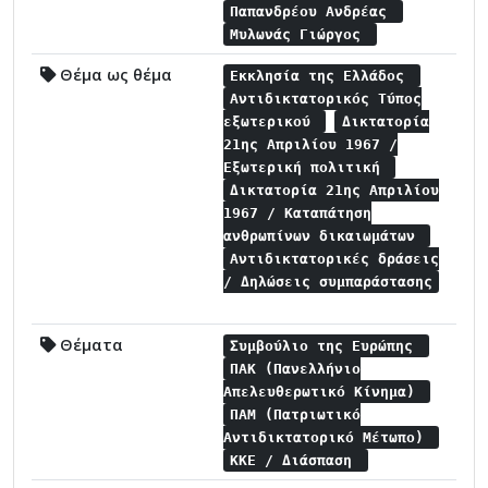
Παπανδρέου Ανδρέας
Μυλωνάς Γιώργος
Θέμα ως θέμα
Εκκλησία της Ελλάδος
Αντιδικτατορικός Τύπος
εξωτερικού
Δικτατορία
21ης Απριλίου 1967 /
Εξωτερική πολιτική
Δικτατορία 21ης Απριλίου
1967 / Καταπάτηση
ανθρωπίνων δικαιωμάτων
Αντιδικτατορικές δράσεις
/ Δηλώσεις συμπαράστασης
Θέματα
Συμβούλιο της Ευρώπης
ΠΑΚ (Πανελλήνιο
Απελευθερωτικό Κίνημα)
ΠΑΜ (Πατριωτικό
Αντιδικτατορικό Μέτωπο)
ΚΚΕ / Διάσπαση