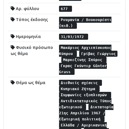
Αρ. φύλλου
677
Τόπος έκδοσης
Ρουμανία / Βουκουρέστι
(πιθ.)
Ημερομηνία
31/03/1972
Φυσικό πρόσωπο
Μακάριος Αρχιεπίσκοπος
ως θέμα
Κύπρου
Γρίβας Γεώργιος
Μαρκεζίνης Σπύρος
Γκρας Γκύντερ Günter
Grass
Θέμα ως θέμα
Διεθνείς σχέσεις
Κυπριακό Ζήτημα
Συμφωνίες εξοπλισμών
Αντιδικτατορικός Τύπος
εξωτερικού
Δικτατορία
21ης Απριλίου 1967 /
Εξωτερική πολιτική
Ελλάδα / Αμερικανική