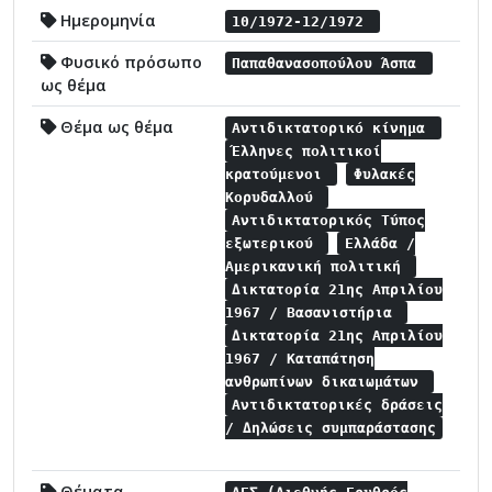
Ημερομηνία
10/1972-12/1972
Φυσικό πρόσωπο
Παπαθανασοπούλου Άσπα
ως θέμα
Θέμα ως θέμα
Αντιδικτατορικό κίνημα
Έλληνες πολιτικοί
κρατούμενοι
Φυλακές
Κορυδαλλού
Αντιδικτατορικός Τύπος
εξωτερικού
Ελλάδα /
Αμερικανική πολιτική
Δικτατορία 21ης Απριλίου
1967 / Βασανιστήρια
Δικτατορία 21ης Απριλίου
1967 / Καταπάτηση
ανθρωπίνων δικαιωμάτων
Αντιδικτατορικές δράσεις
/ Δηλώσεις συμπαράστασης
Θέματα