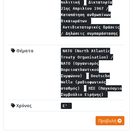
πολιτική
Δικτατορία
21ης Απριλίου 1967 /
Καταπάτηση ανθρωπίνων
δικαιωμάτων
Αντιδικτατορικές δράσεις
/ Δηλώσεις συμπαράστασης
Θέματα
NATO (North Atlantic
Treaty Organisation) /
NATO (Οργανισμός
Βορειοατλαντικού
Συμφώνου)
Deutsche
Welle (ραδιοφωνικός
σταθμός)
ΠΣΕ (Παγκόσμιο
Συμβούλιο Ειρήνης)
Χρόνος
Ε'
Προβολή