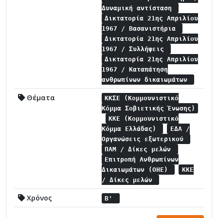
Δυναμική αντίσταση
Δικτατορία 21ης Απριλίου
1967 / Βασανιστήρια
Δικτατορία 21ης Απριλίου
1967 / Συλλήψεις
Δικτατορία 21ης Απριλίου
1967 / Καταπάτηση
ανθρωπίνων δικαιωμάτων
Θέματα
ΚΚΣΕ (Κομμουνιστικό
Κόμμα Σοβιετικής Ένωσης)
ΚΚΕ (Κομμουνιστικό
Κόμμα Ελλάδας)
ΕΔΑ /
Οργανώσεις εξωτερικού
ΠΑΜ / Δίκες μελών
Επιτροπή Ανθρωπίνων
Δικαιωμάτων (ΟΗΕ)
ΚΚΕ
/ Δίκες μελών
Χρόνος
Β'