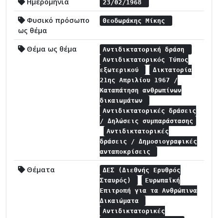
Ημερομηνία
23/02/1968
Φυσικό πρόσωπο
Θεοδωράκης Μίκης
ως θέμα
Θέμα ως θέμα
Αντιδικτατορική δράση
Αντιδικτατορικός Τύπος
εξωτερικού
Δικτατορία
21ης Απριλίου 1967 /
Καταπάτηση ανθρωπίνων
δικαιωμάτων
Αντιδικτατορικές δράσεις
/ Δηλώσεις συμπαράστασης
Αντιδικτατορικές
δράσεις / Δημοσιογραφικές
ανταποκρίσεις
Θέματα
ΔΕΣ (Διεθνής Ερυθρός
Σταυρός)
Ευρωπαϊκή
Επιτροπή για τα Ανθρώπινα
Δικαιώματα
Αντιδικτατορικές