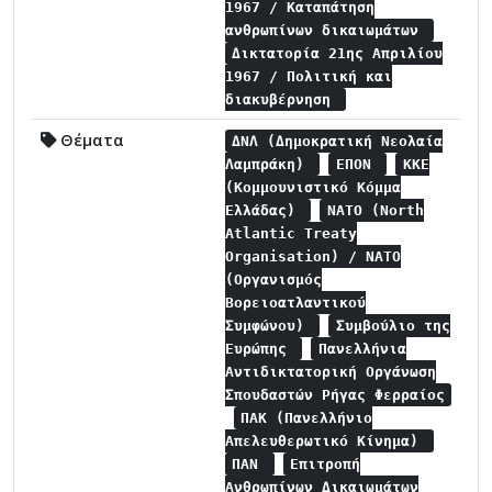
1967 / Καταπάτηση
ανθρωπίνων δικαιωμάτων
Δικτατορία 21ης Απριλίου
1967 / Πολιτική και
διακυβέρνηση
Θέματα
ΔΝΛ (Δημοκρατική Νεολαία
Λαμπράκη)
ΕΠΟΝ
ΚΚΕ
(Κομμουνιστικό Κόμμα
Ελλάδας)
NATO (North
Atlantic Treaty
Organisation) / NATO
(Οργανισμός
Βορειοατλαντικού
Συμφώνου)
Συμβούλιο της
Ευρώπης
Πανελλήνια
Αντιδικτατορική Οργάνωση
Σπουδαστών Ρήγας Φερραίος
ΠΑΚ (Πανελλήνιο
Απελευθερωτικό Κίνημα)
ΠΑΝ
Επιτροπή
Ανθρωπίνων Δικαιωμάτων