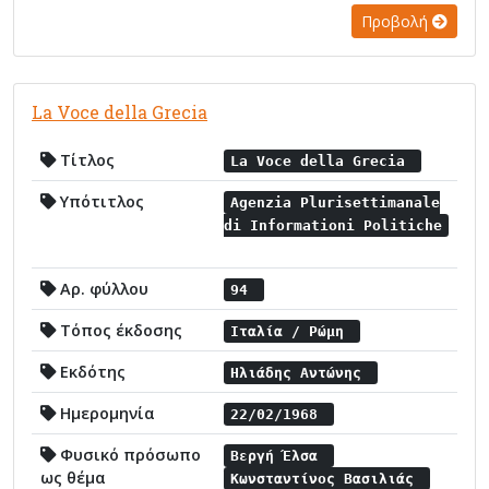
Προβολή
La Voce della Grecia
Τίτλος
La Voce della Grecia
Υπότιτλος
Agenzia Plurisettimanale
di Informationi Politiche
Αρ. φύλλου
94
Τόπος έκδοσης
Ιταλία / Ρώμη
Εκδότης
Ηλιάδης Αντώνης
Ημερομηνία
22/02/1968
Φυσικό πρόσωπο
Βεργή Έλσα
ως θέμα
Κωνσταντίνος Βασιλιάς