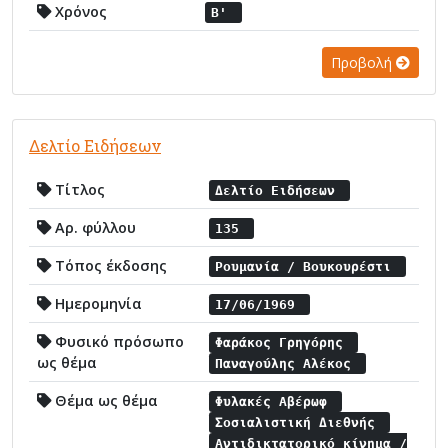
Χρόνος
Β'
Προβολή
Δελτίο Ειδήσεων
Τίτλος
Δελτίο Ειδήσεων
Αρ. φύλλου
135
Τόπος έκδοσης
Ρουμανία / Βουκουρέστι
Ημερομηνία
17/06/1969
Φυσικό πρόσωπο
Φαράκος Γρηγόρης
ως θέμα
Παναγούλης Αλέκος
Θέμα ως θέμα
Φυλακές Αβέρωφ
Σοσιαλιστική Διεθνής
Αντιδικτατορικό κίνημα /