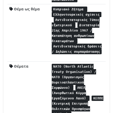
Θέμα ως θέμα
Κυπριακό Ζήτημα
Ελληνοτουρκικές σχέσεις
Αντιδικτατορικός Τύπος
εξωτερικού
Δικτατορία
21ης Απριλίου 1967 /
Καταπάτηση ανθρωπίνων
δικαιωμάτων
Αντιδικτατορικές δράσεις
/ Δηλώσεις συμπαράστασης
Θέματα
NATO (North Atlantic
Treaty Organisation) /
NATO (Οργανισμός
Βορειοατλαντικού
Συμφώνου)
ΑΚΕΛ
(Ανορθωτικό Κόμμα
Εργαζόμενου Λαού)
ΚΕΠΠΕ
(Κεντρική Επιτροπή
Πολιτικών Προσφύγων