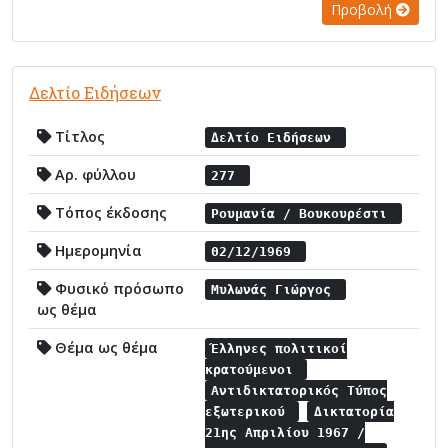
Προβολή
Δελτίο Ειδήσεων
Τίτλος
Δελτίο Ειδήσεων
Αρ. φύλλου
277
Τόπος έκδοσης
Ρουμανία / Βουκουρέστι
Ημερομηνία
02/12/1969
Φυσικό πρόσωπο
Μυλωνάς Γιώργος
ως θέμα
Θέμα ως θέμα
Έλληνες πολιτικοί
κρατούμενοι
Αντιδικτατορικός Τύπος
εξωτερικού
Δικτατορία
21ης Απριλίου 1967 /