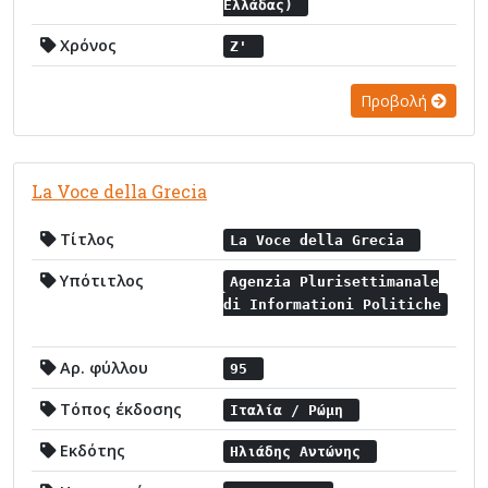
Ελλάδας)
Χρόνος
Ζ'
Προβολή
La Voce della Grecia
Τίτλος
La Voce della Grecia
Υπότιτλος
Agenzia Plurisettimanale
di Informationi Politiche
Αρ. φύλλου
95
Τόπος έκδοσης
Ιταλία / Ρώμη
Εκδότης
Ηλιάδης Αντώνης