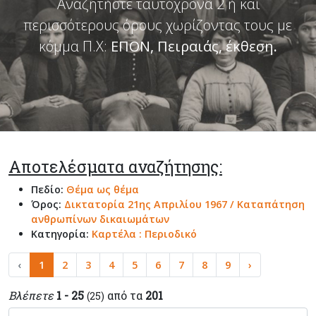
Αναζητήστε ταυτόχρονα 2 ή και
περισσότερους όρους χωρίζοντας τους με
κόμμα Π.Χ:
ΕΠΟΝ, Πειραιάς, έκθεση
.
Αποτελέσματα αναζήτησης:
Πεδίο:
Θέμα ως θέμα
Όρος:
Δικτατορία 21ης Απριλίου 1967 / Καταπάτηση
ανθρωπίνων δικαιωμάτων
Κατηγορία:
Καρτέλα : Περιοδικό
‹
1
2
3
4
5
6
7
8
9
›
Βλέπετε
1 - 25
από τα
201
(25)