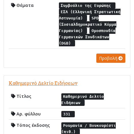
Θέματα
Συμβούλιο της Ευρώπης
ΕΣΑ (Ελληνική Στρατιωτική
Αστυνομία)
SPD
(Σοσιαλδημοκρατικό Κόμμα
Γερμανίας)
Ομοσπονδία
Γερμανικών Συνδικάτων
(DGB)
Προβολή
Καθημερινό Δελτίο Ειδήσεων
Τίτλος
Καθημερινό Δελτίο
Ειδήσεων
Αρ. φύλλου
331
Τόπος έκδοσης
Ρουμανία / Βουκουρέστι
(πιθ.)