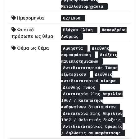
Μεταλλοβιομηχανία
Ημερομηνία
02/1968
Φυσικό
Βλάχου Ελένη
Παπανδρέου
πρόσωπο ως θέμα
Ανδρέας
Θέμα ως θέμα
Αμνηστία
Διεθνής
συμπαράσταση
Διώξεις
πανεπιστημιακών
Αντιδικτατορικός Τύπος
εξωτερικού
Διεθνές
αντιδικτατορικό κίνημα
Διεθνής Τύπος
Δικτατορία 21ης Απριλίου
1967 / Καταπάτηση
ανθρωπίνων δικαιωμάτων
Δικτατορία 21ης Απριλίου
1967 / Πολιτικές διώξεις
Αντιδικτατορικές δράσεις
/ Δηλώσεις συμπαράστασης