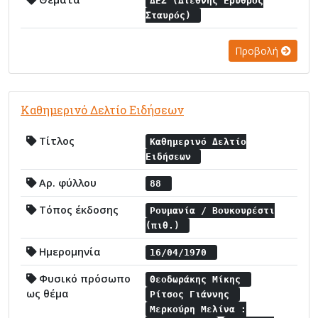
ΔΕΣ (Διεθνής Ερυθρός
Σταυρός)
Προβολή
Καθημερινό Δελτίο Ειδήσεων
Τίτλος
Καθημερινό Δελτίο
Ειδήσεων
Αρ. φύλλου
88
Τόπος έκδοσης
Ρουμανία / Βουκουρέστι
(πιθ.)
Ημερομηνία
16/04/1970
Φυσικό πρόσωπο
Θεοδωράκης Μίκης
ως θέμα
Ρίτσος Γιάννης
Μερκούρη Μελίνα :