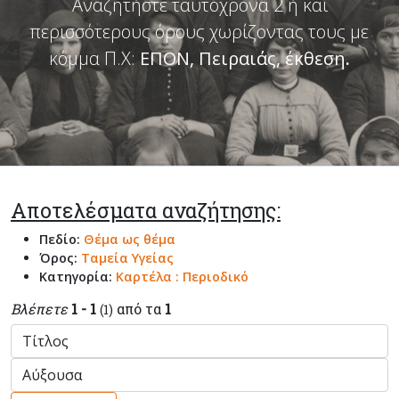
Αναζητήστε ταυτόχρονα 2 ή και
περισσότερους όρους χωρίζοντας τους με
κόμμα Π.Χ:
ΕΠΟΝ, Πειραιάς, έκθεση
.
Αποτελέσματα αναζήτησης:
Πεδίο:
Θέμα ως θέμα
Όρος:
Ταμεία Υγείας
Κατηγορία:
Καρτέλα : Περιοδικό
Βλέπετε
1 - 1
από τα
1
(1)