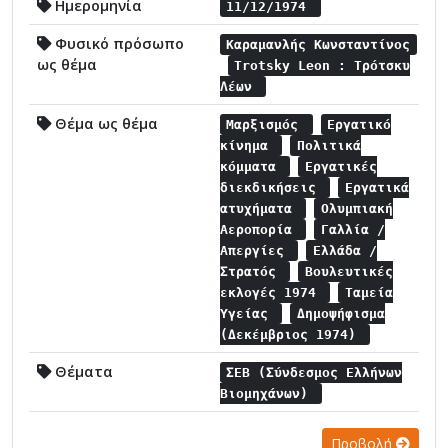
Ημερομηνία
11/12/1974
Φυσικό πρόσωπο
Καραμανλής Κωνσταντίνος
ως θέμα
Trotsky Leon : Τρότσκυ
Λέων
Θέμα ως θέμα
Μαρξισμός
Εργατικό
κίνημα
Πολιτικά
κόμματα
Εργατικές
διεκδικήσεις
Εργατικά
ατυχήματα
Ολυμπιακή
Αεροπορία
Γαλλία /
Απεργίες
Ελλάδα /
Στρατός
Βουλευτικές
εκλογές 1974
Ταμεία
Υγείας
Δημοψήφισμα
(Δεκέμβριος 1974)
Θέματα
ΣΕΒ (Σύνδεσμος Ελλήνων
Βιομηχάνων)
Προβολή