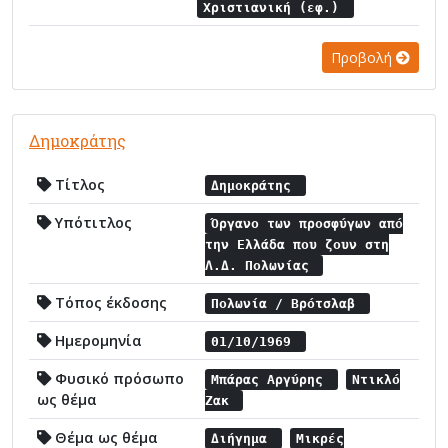
Χριστιανική (εφ.)
Προβολή
Δημοκράτης
Τίτλος
Δημοκράτης
Υπότιτλος
Όργανο των προσφύγων από
την Ελλάδα που ζουν στη
Λ.Δ. Πολωνίας
Τόπος έκδοσης
Πολωνία / Βρότσλαβ
Ημερομηνία
01/10/1969
Φυσικό πρόσωπο
Μπάρας Αργύρης
Ντικλό
ως θέμα
Ζακ
Θέμα ως θέμα
Διήγημα
Μικρές