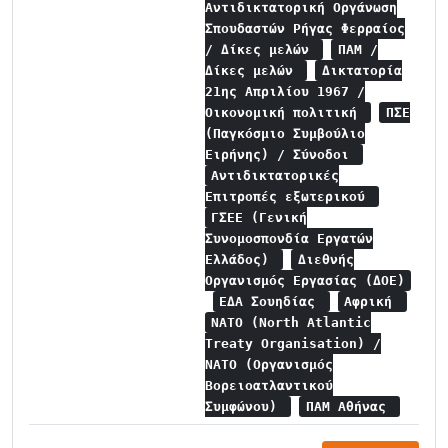
Αντιδικτατορική Οργάνωση
Σπουδαστών Ρήγας Φερραίος
/ Δίκες μελών
ΠΑΜ /
Δίκες μελών
Δικτατορία
21ης Απριλίου 1967 /
Οικονομική πολιτική
ΠΣΕ
(Παγκόσμιο Συμβούλιο
Ειρήνης) / Σύνοδοι
Αντιδικτατορικές
Επιτροπές εξωτερικού
ΓΣΕΕ (Γενική
Συνομοσπονδία Εργατών
Ελλάδος)
Διεθνής
Οργανισμός Εργασίας (ΔΟΕ)
ΕΔΑ Σουηδίας
Αφρική
NATO (North Atlantic
Treaty Organisation) /
NATO (Οργανισμός
Βορειοατλαντικού
Συμφώνου)
ΠΑΜ Αθήνας