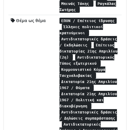
Μπενάς Τάκης
Ραγκάλας
Σωτήρης
Θέμα ως θέμα
ΕΠΟΝ / Επέτειος ίδρυσης
Έλληνες πολιτικοί
κρατούμενοι
Αντιδικτατορικές δράσεις
/ Εκδηλώσεις
Επέτειος
δικτατορίας 21ης Απριλίου
(2η)
Αντιδικτατορικός
Τύπος εξωτερικού
Κομμουνιστικό Κόμμα
Τσεχοσλοβακίας
Δικτατορία 21ης Απριλίου
1967 / Θύματα
Δικτατορία 21ης Απριλίου
1967 / Πολιτική και
διακυβέρνηση
Αντιδικτατορικές δράσεις
/ Δηλώσεις συμπαράστασης
Αντιδικτατορικές