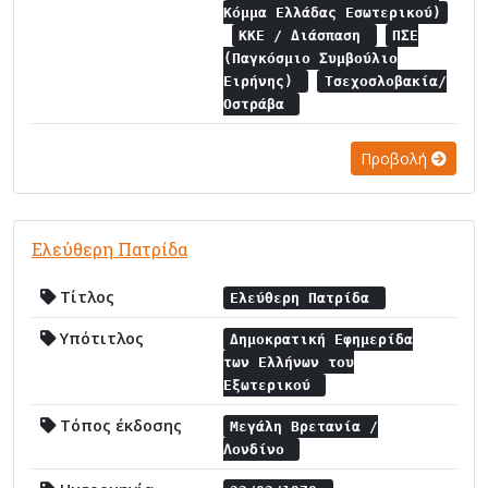
Κόμμα Ελλάδας Εσωτερικού)
ΚΚΕ / Διάσπαση
ΠΣΕ
(Παγκόσμιο Συμβούλιο
Ειρήνης)
Τσεχοσλοβακία/
Οστράβα
Προβολή
Ελεύθερη Πατρίδα
Τίτλος
Ελεύθερη Πατρίδα
Υπότιτλος
Δημοκρατική Εφημερίδα
των Ελλήνων του
Εξωτερικού
Τόπος έκδοσης
Μεγάλη Βρετανία /
Λονδίνο