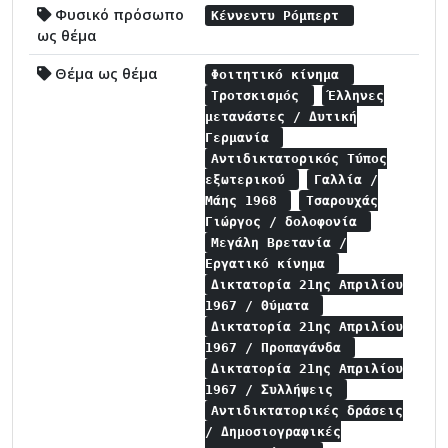
Φυσικό πρόσωπο
Κέννεντυ Ρόμπερτ
ως θέμα
Θέμα ως θέμα
Φοιτητικό κίνημα
Τροτσκισμός
Έλληνες
μετανάστες / Δυτική
Γερμανία
Αντιδικτατορικός Τύπος
εξωτερικού
Γαλλία /
Μάης 1968
Τσαρουχάς
Γιώργος / δολοφονία
Μεγάλη Βρετανία /
Εργατικό κίνημα
Δικτατορία 21ης Απριλίου
1967 / Θύματα
Δικτατορία 21ης Απριλίου
1967 / Προπαγάνδα
Δικτατορία 21ης Απριλίου
1967 / Συλλήψεις
Αντιδικτατορικές δράσεις
/ Δημοσιογραφικές