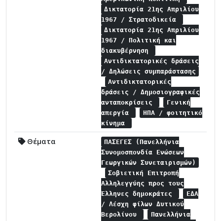
Δικτατορία 21ης Απριλίου
1967 / Στρατοδικεία
Δικτατορία 21ης Απριλίου
1967 / Πολιτική και
διακυβέρνηση
Αντιδικτατορικές δράσεις
/ Δηλώσεις συμπαράστασης
Αντιδικτατορικές
δράσεις / Δημοσιογραφικές
ανταποκρίσεις
Γενική
απεργία
ΗΠΑ / φοιτητικό
κίνημα
Θέματα
ΠΑΣΕΓΕΣ (Πανελλήνια
Συνομοσπονδία Ενώσεων
Γεωργικών Συνεταιρισμών)
Σοβιετική Επιτροπή
Αλληλεγγύης προς τους
Έλληνες δημοκράτες
ΕΔΑ
/ Λέσχη φίλων Δυτικού
Βερολίνου
Πανελλήνια