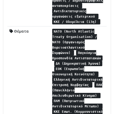
δράσεις / Δημοσιογραφικές
ανταποκρίσεις
Αντιδικτατορικές
οργανώσεις εξωτερικού
ΚΚΕ / Ολομέλεια (13η)
Θέματα
NATO (North Atlantic
Treaty Organisation) /
NATO (Οργανισμός
Βορειοατλαντικού
Συμφώνου)
Παγκόσμια
Ομοσπονδία Αντιστασιακών
ΔΑ (Δημοκρατική Άμυνα)
ΕΟΚ (Ευρωπαϊκή
Οικονομική Κοινότητα)
Ελληνική Αντιδικτατορική
Επιτροπή Νορβηγίας
ΠΑΚ
(Πανελλήνιο
Απελευθερωτικό Κίνημα)
ΠΑΜ (Πατριωτικό
Αντιδικτατορικό Μέτωπο)
ΚΚΕ Εσωτ. (Κομμουνιστικό