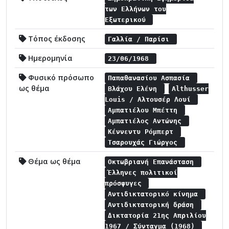
των Ελλήνων του
Εξωτερικού
Τόπος έκδοσης
Γαλλία / Παρίσι
Ημερομηνία
23/06/1968
Φυσικό πρόσωπο
Παπαθανασίου Ασπασία
ως θέμα
Βλάχου Ελένη
Althusser
Louis / Αλτουσέρ Λουί
Αμπατιέλου Μπέττη
Αμπατιέλος Αντώνης
Κέννεντυ Ρόμπερτ
Τσαρουχάς Γιώργος
Θέμα ως θέμα
Οκτωβριανή Επανάσταση
Έλληνες πολιτικοί
πρόσφυγες
Αντιδικτατορικό κίνημα
Αντιδικτατορική δράση
Δικτατορία 21ης Απριλίου
1967 / Σύνταγμα (1968)