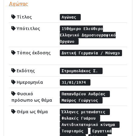
Αγώνας
Τίτλος
Αγώνας
Υπότιτλος
15θήμερο Ελεύθερο
Ελληνικό Δημοσιογραφικό
Όργανο
Τόπος έκδοσης
Δυτική Γερμανία / Μόναχο
Εκδότης
Στρομπολάκος Σ.
Ημερομηνία
31/01/1974
Φυσικό
Παπανδρέου Ανδρέας
πρόσωπο ως θέμα
Μαύρος Γεώργιος
Θέμα ως θέμα
Έλληνες μετανάστες
Φυλακές Γυάρου
Αντιδικτατορικό κίνημα
Τουρισμός
Εργατικά