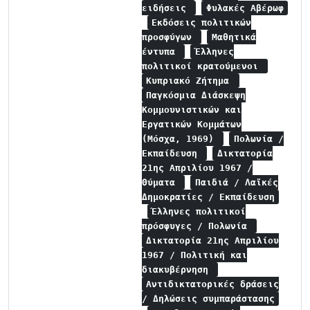
ειδήσεις
Φυλακές Αβέρωφ
Εκδόσεις πολιτικών
προσφύγων
Μαθητικά
έντυπα
Έλληνες
πολιτικοί κρατούμενοι
Κυπριακό Ζήτημα
Παγκόσμια Διάσκεψη
Κομμουνιστικών και
Εργατικών Κομμάτων
(Μόσχα, 1969)
Πολωνία /
Εκπαίδευση
Δικτατορία
21ης Απριλίου 1967 /
Θύματα
Παιδιά / Λαϊκές
Δημοκρατίες / Εκπαίδευση
Έλληνες πολιτικοί
πρόσφυγες / Πολωνία
Δικτατορία 21ης Απριλίου
1967 / Πολιτική και
διακυβέρνηση
Αντιδικτατορικές δράσεις
/ Δηλώσεις συμπαράστασης