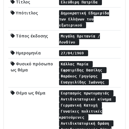
Τίτλος
Ελεύθερη Πατρίδα
Υπότιτλος
Δημοκρατική Εδημερίδα
των Ελλήνων του
εξωτερικού
Τόπος έκδοσης
Μεγάλη Βρετανία /
Λονδίνο
Ημερομηνία
27/04/1969
Φυσικό πρόσωπο
Κάλλας Μαρία
ως θέμα
Εφραιμίδης Βασίλης
Φαράκος Γρηγόρης
Ευαγγελίδης Ιωάννης
Θέμα ως θέμα
Εορτασμός πρωτομαγιάς
Αντιδικτατορικό κίνημα
Γερμανική Κατοχή
Γυναίκες πολιτικές
κρατούμενες
Αντιδικτατορική δράση