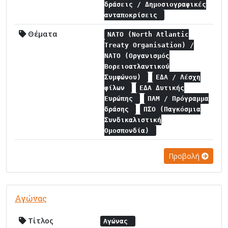
δράσεις / Δημοσιογραφικές
ανταποκρίσεις
Θέματα
NATO (North Atlantic
Treaty Organisation) /
NATO (Οργανισμός
Βορειοατλαντικού
Συμφώνου)
ΕΔΑ / Λέσχη
φίλων
ΕΔΑ Δυτικής
Ευρώπης
ΠΑΜ / Πρόγραμμα
δράσης
ΠΣΟ (Παγκόσμια
Συνδικαλιστική
Ομοσπονδία)
Προβολή
Αγώνας
Τίτλος
Αγώνας