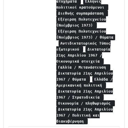
ατυχήματα
Έλληνες
πολιτικοί κρατούμενοι
Διεθνής συμπαράσταση
Εξέγερση Πολυτεχνείου
(Νοέμβριος 1973)
Εξέγερση Πολυτεχνείου
(Νοέμβριος 1973) / θύματα
Αντιδικτατορικός Τύπος
εξωτερικού
Δικτατορία
21ης Απριλίου 1967 /
Οικονομικά στοιχεία
Γαλλία / Μετανάστευση
Δικτατορία 21ης Απριλίου
1967 / Θύματα
Ελλάδα /
Αμερικανική πολιτική
Δικτατορία 21ης Απριλίου
1967 / Στρατοδικεία
Οικονομία / πληθωρισμός
Δικτατορία 21ης Απριλίου
1967 / Πολιτική και
διακυβέρνηση