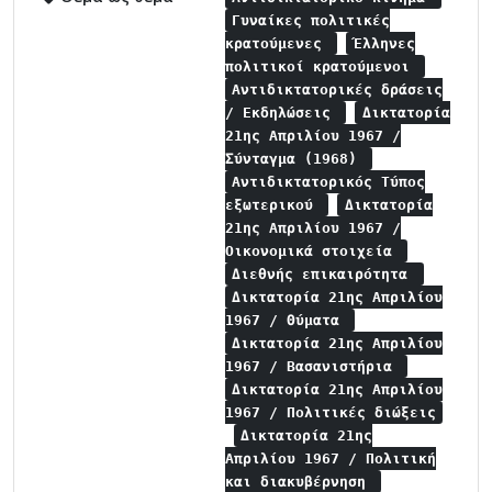
Γυναίκες πολιτικές
κρατούμενες
Έλληνες
πολιτικοί κρατούμενοι
Αντιδικτατορικές δράσεις
/ Εκδηλώσεις
Δικτατορία
21ης Απριλίου 1967 /
Σύνταγμα (1968)
Αντιδικτατορικός Τύπος
εξωτερικού
Δικτατορία
21ης Απριλίου 1967 /
Οικονομικά στοιχεία
Διεθνής επικαιρότητα
Δικτατορία 21ης Απριλίου
1967 / Θύματα
Δικτατορία 21ης Απριλίου
1967 / Βασανιστήρια
Δικτατορία 21ης Απριλίου
1967 / Πολιτικές διώξεις
Δικτατορία 21ης
Απριλίου 1967 / Πολιτική
και διακυβέρνηση