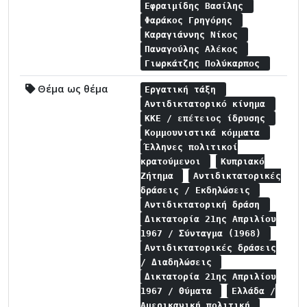
Εφραιμίδης Βασίλης
Φαράκος Γρηγόρης
Καραγιάννης Νίκος
Παναγούλης Αλέκος
Γιωρκάτζης Πολύκαρπος
Θέμα ως θέμα
Εργατική τάξη
Αντιδικτατορικό κίνημα
ΚΚΕ / επέτειος ίδρυσης
Κομμουνιστικά κόμματα
Έλληνες πολιτικοί
κρατούμενοι
Κυπριακό
Ζήτημα
Αντιδικτατορικές
δράσεις / Εκδηλώσεις
Αντιδικτατορική δράση
Δικτατορία 21ης Απριλίου
1967 / Σύνταγμα (1968)
Αντιδικτατορικές δράσεις
/ Διαδηλώσεις
Δικτατορία 21ης Απριλίου
1967 / Θύματα
Ελλάδα /
Αμερικανική πολιτική