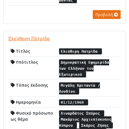
Δανίας
Προβολή
Ελεύθερη Πατρίδα
Τίτλος
Ελεύθερη Πατρίδα
Υπότιτλος
Δημοκρατική Εφημερίδα
των Ελλήνων του
Εξωτερικού
Τόπος έκδοσης
Μεγάλη Βρετανία /
Λονδίνο
Ημερομηνία
01/12/1968
Φυσικό πρόσωπο
Λιναρδάτος Σπύρος
ως θέμα
Μακάριος Αρχιεπίσκοπος
Κύπρου
Σκάρος Ζήσης