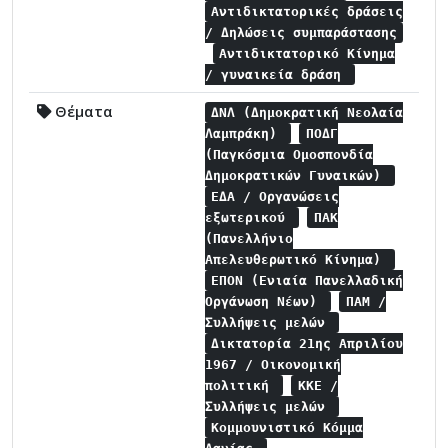
Αντιδικτατορικές δράσεις
/ Δηλώσεις συμπαράστασης
Αντιδικτατορικό Κίνημα
/ γυναικεία δράση
Θέματα
ΔΝΛ (Δημοκρατική Νεολαία
Λαμπράκη)
ΠΟΔΓ
(Παγκόσμια Ομοσπονδία
Δημοκρατικών Γυναικών)
ΕΔΑ / Οργανώσεις
εξωτερικού
ΠΑΚ
(Πανελλήνιο
Απελευθερωτικό Κίνημα)
ΕΠΟΝ (Ενιαία Πανελλαδική
Οργάνωση Νέων)
ΠΑΜ /
Συλλήψεις μελών
Δικτατορία 21ης Απριλίου
1967 / Οικονομική
πολιτική
ΚΚΕ /
Συλλήψεις μελών
Κομμουνιστικό Κόμμα