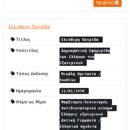
Προβολή
Ελεύθερη Πατρίδα
Τίτλος
Ελεύθερη Πατρίδα
Υπότιτλος
Δημοκρατική Εφημερίδα
των Ελλήνων του
Εξωτερικού
Τόπος έκδοσης
Μεγάλη Βρετανία /
Λονδίνο
Ημερομηνία
11/01/1970
Θέμα ως θέμα
Μαρξισμός-λενινισμός
Αντιδικτατορικό κίνημα
Έλληνες εξωτερικού
Δυτική Γερμανία /
Ελληνικά σχολεία