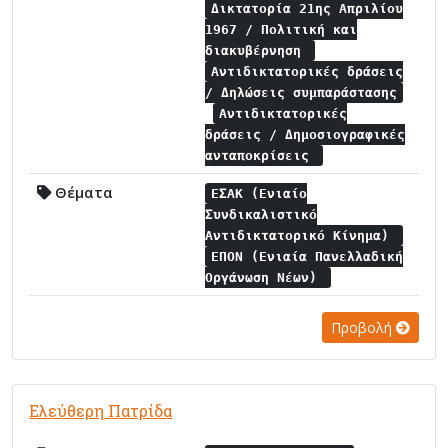
Δικτατορία 21ης Απριλίου
1967 / Πολιτική και
διακυβέρνηση
Αντιδικτατορικές δράσεις
/ Δηλώσεις συμπαράστασης
Αντιδικτατορικές
δράσεις / Δημοσιογραφικές
ανταποκρίσεις
Θέματα
ΕΣΑΚ (Ενιαίο
Συνδικαλιστικό
Αντιδικτατορικό Κίνημα)
ΕΠΟΝ (Ενιαία Πανελλαδική
Οργάνωση Νέων)
Προβολή
Ελεύθερη Πατρίδα