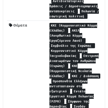
Αντιδικτατορικές
δράσεις / Δημοσιογραφικές
ανταποκρίσεις
Πολωνία /
εσωτερική πολιτική
Θέματα
ΚΚΕ (Κομμουνιστικό Κόμμα
Ελλάδας)
ΑΚΕΛ
(Ανορθωτικό Κόμμα
Εργαζόμενου Λαού)
Συμβούλιο της Ευρώπης
Κομμουνιστικό Κόμμα
Τσεχοσλοβακίας
Επιτροπή
Δικαιωμάτων του Ανθρώπου
(Ευρώπη)
ΚΝΕ
(Κομμουνιστική Νεολαία
Ελλάδας)
ΚΚΕ / Διάσπαση
Ομοσπονδία Ελλήνων
αντιστασιακών στο
εξωτερικό
Ενιαίο
Εργατικό Κόμμα Πολωνίας
(PZPR)
Σύμφωνο της
Βαρσοβίας
Σουδάν