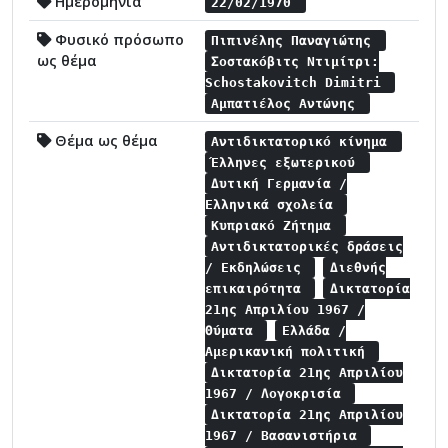
Ημερομηνία
22/02/1970
Φυσικό πρόσωπο
Πιπινέλης Παναγιώτης
ως θέμα
Σοστακόβιτς Ντιμίτρι:
Schostakovitch Dimitri
Αμπατιέλος Αντώνης
Θέμα ως θέμα
Αντιδικτατορικό κίνημα
Έλληνες εξωτερικού
Δυτική Γερμανία /
Ελληνικά σχολεία
Κυπριακό Ζήτημα
Αντιδικτατορικές δράσεις
/ Εκδηλώσεις
Διεθνής
επικαιρότητα
Δικτατορία
21ης Απριλίου 1967 /
Θύματα
Ελλάδα /
Αμερικανική πολιτική
Δικτατορία 21ης Απριλίου
1967 / Λογοκρισία
Δικτατορία 21ης Απριλίου
1967 / Βασανιστήρια