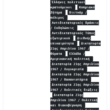
Έλληνες πολιτικοί
κρατούμενοι
Κυπριακό
Ζήτημα
Βιετνάμ /
πόλεμος
Αντιδικτατορικές δράσεις
/ Εκδηλώσεις
Αντιδικτατορικός Τύπος
εξωτερικού
Διεθνής
επικαιρότητα
Δικτατορία
21ης Απριλίου 1967 /
Θύματα
Ελλάδα /
Αμερικανική πολιτική
Δικτατορία 21ης Απριλίου
1967 / Λογοκρισία
Δικτατορία 21ης Απριλίου
1967 / Βασανιστήρια
Δικτατορία 21ης Απριλίου
1967 / Πολιτικές διώξεις
Δικτατορία 21ης
Απριλίου 1967 / Πολιτική
και διακυβέρνηση