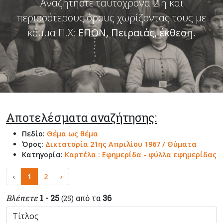
Αναζητήστε ταυτόχρονα 2 ή και
περισσότερους όρους χωρίζοντας τους με
κόμμα Π.Χ:
ΕΠΟΝ, Πειραιάς, έκθεση
.
Αποτελέσματα αναζήτησης:
Πεδίο:
Θέμα ως θέμα
Όρος:
Δικτατορία 21ης Απριλίου 1967 / Θύματα
Κατηγορία:
Καρτέλα : Εφημερίδα - φύλλα εφημερίδας
‹
1
2
›
Βλέπετε
1 - 25
από τα
36
(25)