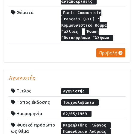
ανταποκρίσεις
Θέματα
Parti Communiste
Français (PCF) :
Κομμουνιστικό Κόμμα
Γαλλίας
Ένωση
Εθνικοφρόνων Ελλήνων
Προβολή
Αγωνιστής
Τίτλος
Αγωνιστής
Τόπος έκδοσης
Τσεχοσλοβακία
Ημερομηνία
02/05/1969
Φυσικό πρόσωπο
Μιχαηλίδης Γιώργος
ως θέμα
Παπανδρέου Ανδρέας