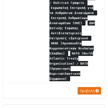
/ Πολιτικό Γραφείο
Ευρωπαϊκή Επιτροπή για
τα Ανθρώπινα Δικαιώματα
Επιτροπή Ανθρωπίνων
Δικαιωμάτων (ΟΗΕ)
ΔΝΛ
Δυτικής Ευρώπης
Αντιδικτατορικές
Επιτροπές εξωτερικού
ΟΚΝΕ (Ομοσπονδία
Κομμουνιστικών Νεολαίων
Ελλάδας)
NATO (North
Atlantic Treaty
Organisation) / NATO
(Οργανισμός
Βορειοατλαντικού
Συμφώνου)
Προβολή