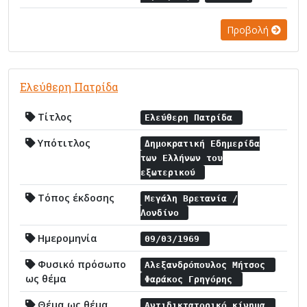
Προβολή
Ελεύθερη Πατρίδα
Τίτλος
Ελεύθερη Πατρίδα
Υπότιτλος
Δημοκρατική Εδημερίδα
των Ελλήνων του
εξωτερικού
Τόπος έκδοσης
Μεγάλη Βρετανία /
Λονδίνο
Ημερομηνία
09/03/1969
Φυσικό πρόσωπο
Αλεξανδρόπουλος Μήτσος
ως θέμα
Φαράκος Γρηγόρης
Θέμα ως θέμα
Αντιδικτατορικό κίνημα