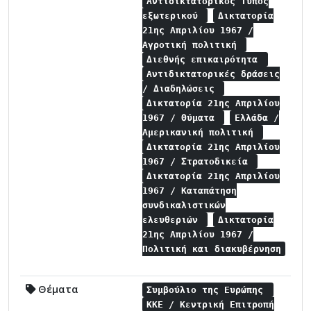
Αντιδικτατορικός Τύπος
εξωτερικού
Δικτατορία
21ης Απριλίου 1967 /
Αγροτική πολιτική
Διεθνής επικαιρότητα
Αντιδικτατορικές δράσεις
/ Διαδηλώσεις
Δικτατορία 21ης Απριλίου
1967 / Θύματα
Ελλάδα /
Αμερικανική πολιτική
Δικτατορία 21ης Απριλίου
1967 / Στρατοδικεία
Δικτατορία 21ης Απριλίου
1967 / Καταπάτηση
συνδικαλιστικών
ελευθεριών
Δικτατορία
21ης Απριλίου 1967 /
Πολιτική και διακυβέρνηση
Θέματα
Συμβούλιο της Ευρώπης
ΚΚΕ / Κεντρική Επιτροπή