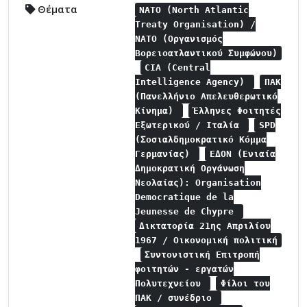
Θέματα
NATO (North Atlantic
Treaty Organisation) /
NATO (Οργανισμός
Βορειοατλαντικού Συμφώνου)
CIA (Central
Intelligence Agency)
ΠΑΚ
(Πανελλήνιο Απελευθερωτικό
Κίνημα)
Έλληνες Φοιτητές
Εξωτερικού / Ιταλία
SPD
(Σοσιαλδημοκρατικό Κόμμα
Γερμανίας)
ΕΔΟΝ (Ενιαία
Δημοκρατική Οργάνωση
Νεολαίας): Organisation
Democratique de la
Jeunesse de Chypre
Δικτατορία 21ης Απριλίου
1967 / Οικονομική πολιτική
Συντονιστική Επιτροπή
φοιτητών - εργατών
Πολυτεχνείου
Φίλοι του
ΠΑΚ / συνέδριο