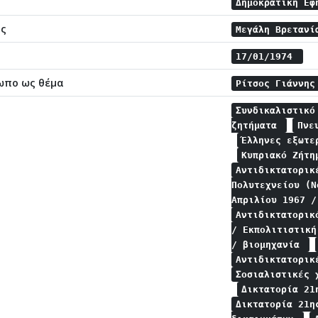
Δημοκρατική Εφ
ης
Μεγάλη Βρεταν
17/01/1974
ωπο ως θέμα
Ρίτσος Γιάννη
Συνδικαλιστικ
ζητήματα
Πνε
Έλληνες εξωτ
Κυπριακό Ζήτ
Αντιδικτατορικ
Πολυτεχνείου (
Απριλίου 1967 
Αντιδικτατορικ
/ Εκπολιτιστικ
/ βιομηχανία
Αντιδικτατορικ
Σοσιαλιστικές
Δικτατορία 21
Δικτατορία 21η