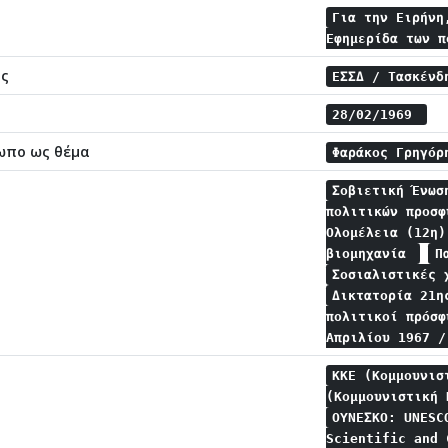
Για την Ειρήνη
Εφημερίδα των 
ης
ΕΣΣΔ / Τασκέν
28/02/1969
ωπο ως θέμα
Φαράκος Γρηγό
Σοβιετική Ένωσ
πολιτικών προσ
Ολομέλεια (12η
βιομηχανία
Π
Σοσιαλιστικές
Δικτατορία 21η
πολιτικοί πρόσ
Απριλίου 1967 
ΚΚΕ (Κομμουνισ
(Κομμουνιστική
ΟΥΝΕΣΚΟ: UNESC
Scientific and