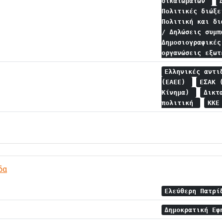
δικαιωμάτων
Πολιτικές διώξ
Πολιτική και δ
/ Δηλώσεις συμ
Δημοσιογραφικέ
οργανώσεις εξω
Ελληνικές αντι
(ΕΑΕΕ)
ΕΣΑΚ 
Κίνημα)
Δικτ
πολιτική
ΚΚΕ
δα
Ελεύθερη Πατρ
Δημοκρατική Εφ