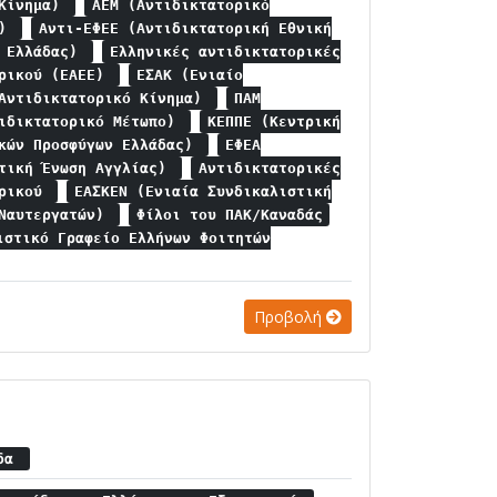
 Κίνημα)
ΑΕΜ (Αντιδικτατορικό
ο)
Αντι-ΕΦΕΕ (Αντιδικτατορική Εθνική
η Ελλάδας)
Ελληνικές αντιδικτατορικές
ερικού (ΕΑΕΕ)
ΕΣΑΚ (Ενιαίο
 Αντιδικτατορικό Κίνημα)
ΠΑΜ
τιδικτατορικό Μέτωπο)
ΚΕΠΠΕ (Κεντρική
ικών Προσφύγων Ελλάδας)
ΕΦΕΑ
ητική Ένωση Αγγλίας)
Αντιδικτατορικές
ερικού
ΕΑΣΚΕΝ (Ενιαία Συνδικαλιστική
 Ναυτεργατών)
Φίλοι του ΠΑΚ/Καναδάς
ιστικό Γραφείο Ελλήνων Φοιτητών
Προβολή
ίδα