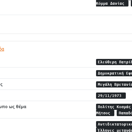
Κόμμα Δανίας
δα
Ελεύθερη Πατρ
Δημοκρατική Εφ
ης
Μεγάλη Βρεταν
29/11/1973
ωπο ως θέμα
Πολίτης Κοσμά
Μήτσος
Παπαδ
Αντιδικτατορι
Έλληνες μεταν