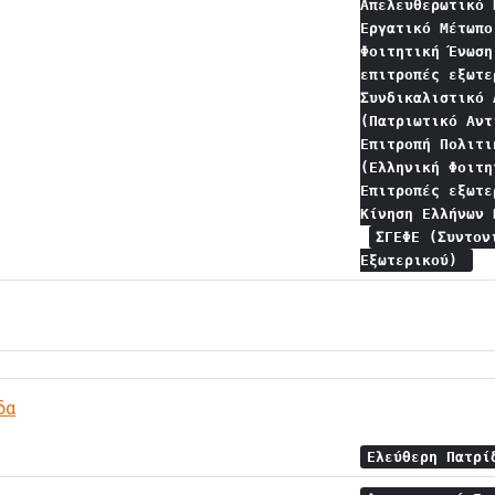
Απελευθερωτικό
Εργατικό Μέτωπ
Φοιτητική Ένωσ
επιτροπές εξωτ
Συνδικαλιστικό
(Πατριωτικό Αν
Επιτροπή Πολιτ
(Ελληνική Φοιτ
Επιτροπές εξωτ
Κίνηση Ελλήνων
ΣΓΕΦΕ (Συντον
Εξωτερικού)
δα
Ελεύθερη Πατρ