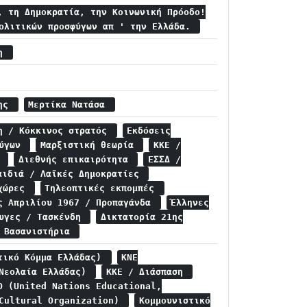
, τη Δημοκρατία, την Κοινωνική Πρόοδο!
πολιτικών προσφύγων απ ' την Ελλάδα.
δη
ρης
Μερτίκα Νατάσα
η / Κόκκινος στρατός
Εκδόσεις
φύγων
Μαρξιστική θεωρία
ΚΚΕ /
)
Διεθνής επικαιρότητα
ΕΣΣΔ /
αιδιά / Λαϊκές Δημοκρατίες
 χώρες
Τηλεοπτικές εκπομπές
ς Απριλίου 1967 / Προπαγάνδα
Έλληνες
φυγες / Τασκένδη
Δικτατορία 21ης
/ Βασανιστήρια
τικό Κόμμα Ελλάδας)
ΚΝΕ
 Νεολαία Ελλάδας)
ΚΚΕ / Διάσπαση
O (United Nations Educational,
 Cultural Organization)
Κομμουνιστικό