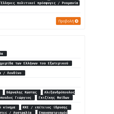
Έλληνες πολιτικοί πρόσφυγες / Ρουμανία
Προβολή
ίδα
ημερίδα των Ελλήνων του Εξωτερικού
ία / Λονδίνο
ς
Βάρναλης Κώστας
Αλεξανδρόπουλος
όπουλος Γεώργιος
Γκιζίκης Φαίδων
κό κίνημα
ΚΚΕ / επέτειος ίδρυσης
άστες / Αυστραλία
Επαναπατρισμός