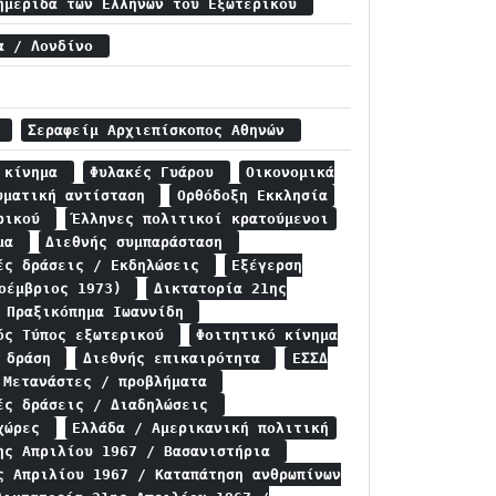
ημερίδα των Ελλήνων του Εξωτερικού
ία / Λονδίνο
ς
Σεραφείμ Αρχιεπίσκοπος Αθηνών
ό κίνημα
Φυλακές Γυάρου
Οικονομικά
υματική αντίσταση
Ορθόδοξη Εκκλησία
ερικού
Έλληνες πολιτικοί κρατούμενοι
ημα
Διεθνής συμπαράσταση
ές δράσεις / Εκδηλώσεις
Εξέγερση
Νοέμβριος 1973)
Δικτατορία 21ης
/ Πραξικόπημα Ιωαννίδη
ός Τύπος εξωτερικού
Φοιτητικό κίνημα
ή δράση
Διεθνής επικαιρότητα
ΕΣΣΔ
Μετανάστες / προβλήματα
ές δράσεις / Διαδηλώσεις
 χώρες
Ελλάδα / Αμερικανική πολιτική
ης Απριλίου 1967 / Βασανιστήρια
ς Απριλίου 1967 / Καταπάτηση ανθρωπίνων