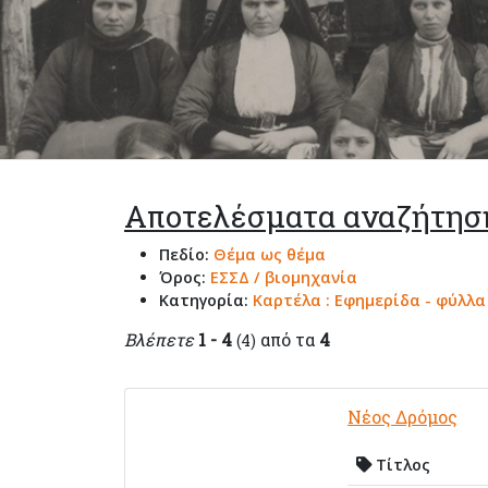
Αποτελέσματα αναζήτησ
Πεδίο:
Θέμα ως θέμα
Όρος:
ΕΣΣΔ / βιομηχανία
Κατηγορία:
Καρτέλα : Εφημερίδα - φύλλ
Βλέπετε
1 - 4
από τα
4
(4)
Νέος Δρόμος
Τίτλος