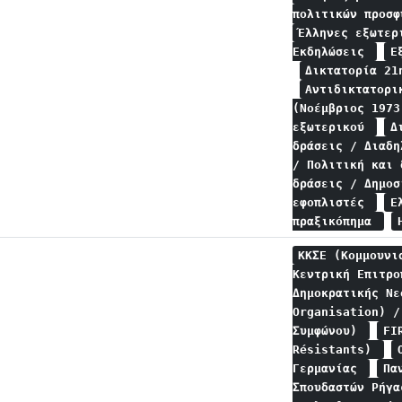
πολιτικών προσ
Έλληνες εξωτε
Εκδηλώσεις
Ε
Δικτατορία 21
Αντιδικτατορ
(Νοέμβριος 197
εξωτερικού
Δ
δράσεις / Διαδ
/ Πολιτική και
δράσεις / Δημο
εφοπλιστές
Ε
πραξικόπημα
ΚΚΣΕ (Κομμουνι
Κεντρική Επιτρ
Δημοκρατικής Ν
Organisation) /
Συμφώνου)
FI
Résistants)
Γερμανίας
Πα
Σπουδαστών Ρήγ