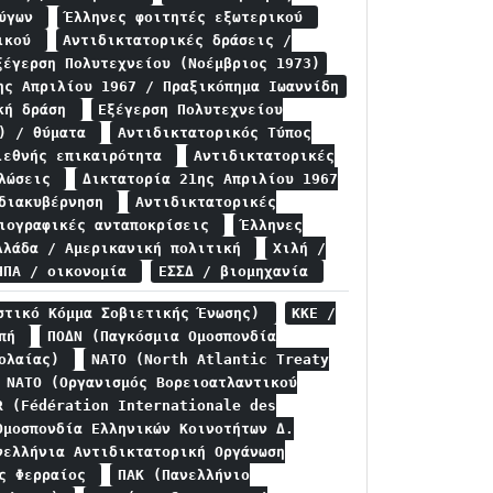
φύγων
Έλληνες φοιτητές εξωτερικού
ρικού
Αντιδικτατορικές δράσεις /
ξέγερση Πολυτεχνείου (Νοέμβριος 1973)
ης Απριλίου 1967 / Πραξικόπημα Ιωαννίδη
ική δράση
Εξέγερση Πολυτεχνείου
3) / θύματα
Αντιδικτατορικός Τύπος
ιεθνής επικαιρότητα
Αντιδικτατορικές
ηλώσεις
Δικτατορία 21ης Απριλίου 1967
 διακυβέρνηση
Αντιδικτατορικές
σιογραφικές ανταποκρίσεις
Έλληνες
λλάδα / Αμερικανική πολιτική
Χιλή /
ΗΠΑ / οικονομία
ΕΣΣΔ / βιομηχανία
στικό Κόμμα Σοβιετικής Ένωσης)
ΚΚΕ /
οπή
ΠΟΔΝ (Παγκόσμια Ομοσπονδία
εολαίας)
NATO (North Atlantic Treaty
 NATO (Οργανισμός Βορειοατλαντικού
R (Fédération Internationale des
Ομοσπονδία Ελληνικών Κοινοτήτων Δ.
νελλήνια Αντιδικτατορική Οργάνωση
ας Φερραίος
ΠΑΚ (Πανελλήνιο