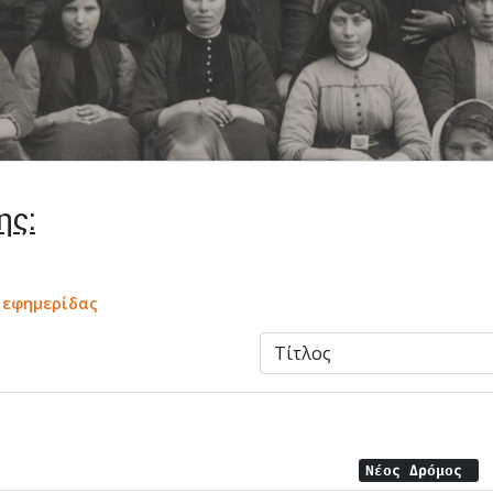
ης:
α εφημερίδας
Νέος Δρόμος